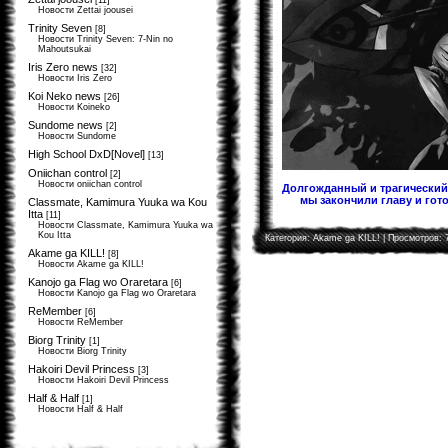
[11]
Новости Zettai joousei
Trinity Seven
[8]
Новости Trinity Seven: 7-Nin no
Mahoutsukai
Iris Zero news
[32]
Новости Iris Zero
Koi Neko news
[26]
Новости Koineko
Sundome news
[2]
Новости Sundome
High School DxD[Novel]
[13]
Oniichan control
[2]
Новости oniichan control
Долгожданный и трагический 
мы закончили главу и гото
Classmate, Kamimura Yuuka wa Kou
Itta
[11]
Новости Classmate, Kamimura Yuuka wa
Kou Itta
Категория:
Akame ga KILL!
| Просмотров: 
Akame ga KILL!
[8]
Новости Akame ga KILL!
Kanojo ga Flag wo Oraretara
[6]
Новости Kanojo ga Flag wo Oraretara
ReMember
[6]
Новости ReMember
Biorg Trinity
[1]
Новости Biorg Trinity
Hakoiri Devil Princess
[3]
Новости Hakoiri Devil Princess
Half & Half
[1]
Новости Half & Half