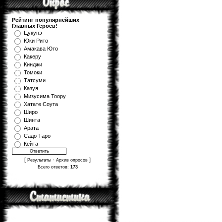
Рейтинг популярнейших
Главных Героев!
Цукунэ
Юки Рито
Амакава Юто
Какеру
Кинджи
Томоки
Татсуми
Казуя
Мизуcима Тоору
Хатате Соута
Широ
Шинта
Арата
Садо Таро
Кейта
[
·
]
Результаты
Архив опросов
Всего ответов:
173