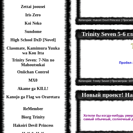
Zettai joousei
Iris Zero
Категория:
Hakoiri Devil Princess
| Просмот
Koi Neko
Sundome
Trinity Seven 5-6 
High School DxD [Novel]
Classmate, Kamimura Yuuka
wa Kou Itta
Trinity Seven: 7-Nin no
Пробел з
Mahoutsukai
Oniichan Control
MX0
Категория:
Trinity Seven
| Просмотров: 107
Akame ga KILL!
Новый проект! Hal
Kanojo ga Flag wo Oraretara
ReMember
Хотели бы когда-нибудь умере
Biorg Trinity
самый обычный, солнечный д
Hakoiri Devil Princess