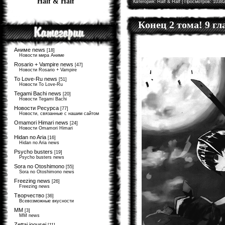
Half & Half
Категория:
Half & Half
| Просмотров: 10382
Конец 2 тома! 9 г
Аниме news
[18]
Новости мира Аниме
Rosario + Vampire news
[47]
Новости Rosario + Vampire
To Love-Ru news
[51]
Новости To Love-Ru
Tegami Bachi news
[20]
Новости Tegami Bachi
Новости Ресурса
[77]
Новости, связанные с нашим сайтом
Omamori Himari news
[24]
Новости Omamori Himari
Hidan no Aria
[16]
Hidan no Aria news
Psycho busters
[19]
Psycho busters news
Sora no Otoshimono
[55]
Sora no Otoshimono news
Freezing news
[26]
Freezing news
Творчество
[36]
Всевозможные вкусности
MM
[3]
MM news
Zettai joousei