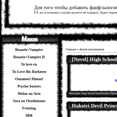
Для того чтобы добавить фанф/залогин
P.S. на остальные ссылки можете не клацать, будет пер
Rosario+Vampire
Главная
»
Архив материалов
Rosario+Vampire II
[Novel] High Schoo
To love-ru
To-Love-Ru Darkness
Omamori Himari
В
Psycho busters
Hidan no Aria
Категория:
High School DxD[Novel]
| Просм
Sora no Otoshimono
Hakoiri Devil Princ
Freezing
ММ