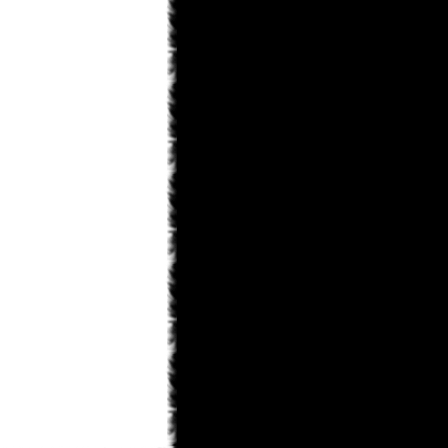
KaHoHuP
31.01.2013 14:09
правда к концу игры шевелюра у
него все равно побелеет
KaHoHuP
31.01.2013 14:08
Toni
, мне особенно понравилось в
первой миссии - данте на голову
белый парик упал, тот в зеркало
посмотрелся, посмотрелся и такой
"ДА НИКОГДА!!!"
Toni
31.01.2013 12:49
ну теперь лишь бы пошла)
monteg
31.01.2013 12:43
x-torrents/torrent/536567/dmc-devil-
may-cry-repack-ot-r.g.-catalyst-2013
monteg
31.01.2013 12:41
могу силку дать если тут можно ?
Toni
31.01.2013 12:40
а где скачать не подскажите??
monteg
31.01.2013 12:38
я тоже прошол всю а когда будет
след глава росарио
KaHoHuP
31.01.2013 11:55
черт, опять под татьянкиным
аккаунтом написал...