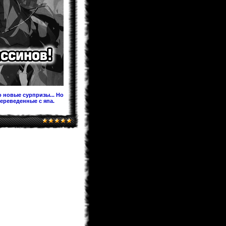
Предлагаю после перевода на
Ридманге добавить ее под именем
60.5 Темная Сторона Луны,чтобы в
будущем читатели не
запутывались!
KaHoHuP
04.02.2013 00:53
поздравляем WooT'a с
Keitaro
03.02.2013 21:30
Я жив, значит и раздел фанфов
медленно дышит. Идей у меня
хватает. Так что писать буду долго.
 новые сурпризы... Но
переведенные с япа.
BagirA-tan
03.02.2013 21:16
уууууууу!!!!!
monix-sama
03.02.2013 20:52
Надеюсь до лета будет. Верстка
идет, но медленно.
BagirA-tan
03.02.2013 20:35
а когда ожидать новый выпуск
журнала?
monix-sama
03.02.2013 18:58
Мангаки еще болеют. На новый год
писали у себя в твитере что почти
выздоровели, но за "Ирис зеро" еще
не взялись... и не жать до апреля
как минимум.