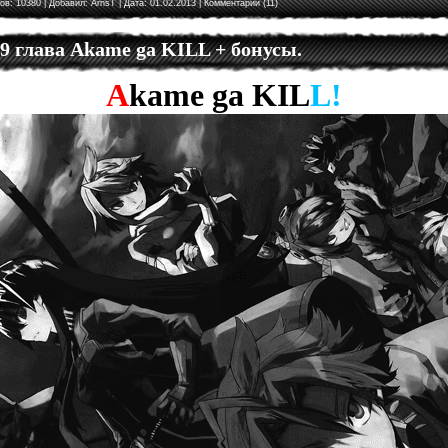
ов: 10380 | Добавил:
ArnsT
| Дата:
01.02.2013
|
Комментарии (11)
 9 глава Akame ga KILL + бонусы.
A
kame
ga
KIL
L!