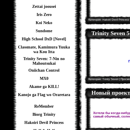
Zettai joousei
Iris Zero
Категория:
Hakoiri Devil Princess
Koi Neko
Sundome
Trinity Seven 
High School DxD [Novel]
Classmate, Kamimura Yuuka
wa Kou Itta
Trinity Seven: 7-Nin no
П
Mahoutsukai
Oniichan Control
MX0
Категория:
Trinity Seven
| Просмо
Akame ga KILL!
Новый проект!
Kanojo ga Flag wo Oraretara
ReMember
Хотели бы когда-нибуд
Biorg Trinity
самый обычный, солне
Hakoiri Devil Princess