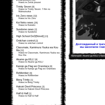
[11]
Новости Zettai joousei
Trinity Seven
[8]
Новости Trinity Seven: 7-Nin no
Mahoutsukai
Iris Zero news
[32]
Новости Iris Zero
Koi Neko news
[26]
Новости Koineko
Sundome news
[2]
Новости Sundome
High School DxD[Novel]
[13]
Oniichan control
[2]
Новости oniichan control
Долгожданный и траги
мы закончили главу
Classmate, Kamimura Yuuka wa Kou
Itta
[11]
Новости Classmate, Kamimura Yuuka wa
Kou Itta
Категория:
Akame ga KILL!
| Прос
Akame ga KILL!
[8]
Новости Akame ga KILL!
Kanojo ga Flag wo Oraretara
[6]
Новости Kanojo ga Flag wo Oraretara
ReMember
[6]
Новости ReMember
Biorg Trinity
[1]
Новости Biorg Trinity
Hakoiri Devil Princess
[3]
Новости Hakoiri Devil Princess
Half & Half
[1]
Новости Half & Half