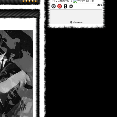
Тут, радио есть
да и в
фф...
200
xelarez
06.11.2013 02:22
Fable1547
, заглушка на
авторизацию не влияет, так что
можно за авторизацию не
переживать. а остальное закрыто,
ибо много там битого, да и вся
инфа итак на основном сайте.
Fable1547
25.10.2013 21:41
Воу воу воу, я смог зайти, несмотря
на то, что загулшка, во все стороны
заглушка!.. Мож её ослабить?
xelarez
29.04.2013 05:27
Matador
, это хорошо...
Matador
28.04.2013 15:22
Не буду говорить за всех, но в
принципе мне всё нормально.
xelarez
26.04.2013 08:57
товарищи читатели фанфов,
скажите, пожалуйста, с навигацией
по сайту и фанфам справляетесь
хорошо или что-то уж точно надо
менять?
Al1sh
04.02.2013 01:15
Новая Глава Розарио+Вампир
вышла....Уже как 4 Дня.Кстати