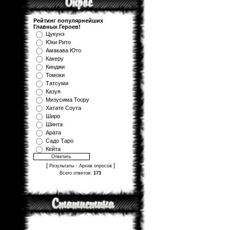
Рейтинг популярнейших
Главных Героев!
Цукунэ
Юки Рито
Амакава Юто
Какеру
Кинджи
Томоки
Татсуми
Казуя
Мизуcима Тоору
Хатате Соута
Широ
Шинта
Арата
Садо Таро
Кейта
[
·
]
Результаты
Архив опросов
Всего ответов:
173