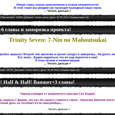
Новая глава, новые приключения и новые неприятности!
В этой главе мы увидим как проводят выходные наши герои.
...
Читать дальше »
| Просмотров: 11589 | Добавил:
monix-sama
| Дата:
03.02.2013
|
Комментарии (3)
5-6 главы и заморозка проекта!
Trinity Seven: 7-Nin no Mahoutsukai
робел закрыть! Второй том закончен и проект уходит в заморозку... На долго л
Кто знает... Будем надеяться, что он еще вернется к нам!
А пока читаем и комментируем.
...
Читать дальше »
тров: 10731 | Добавил:
monix-sama
| Дата:
02.02.2013
|
Комментарии (4)
 Half & Half! Ваншот+3 главы!
Черная комедия от знаменитого мангаки Сео Коджи!
ь умереть? Думаю, что нет. Но нашего главного героя – Накагаву Шиничи никто
чный день он погибает из-за самоубийцы…
...
Читать дальше »