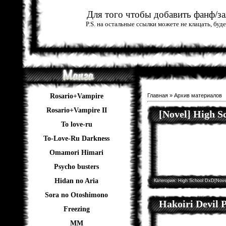
Для того чтобы добавить фанф/зал
P.S. на остальные ссылки можете не клацать, бу
Rosario+Vampire
Главная
»
Архив материалов
Rosario+Vampire II
[Novel] High 
To love-ru
To-Love-Ru Darkness
Omamori Himari
Psycho busters
Hidan no Aria
Категория:
High School DxD[Nove
Sora no Otoshimono
Hakoiri Devil P
Freezing
ММ