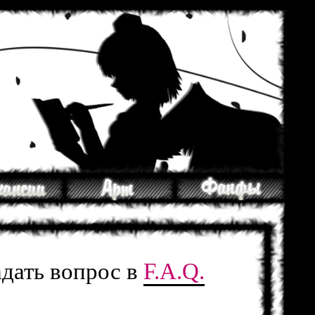
адать вопрос в
F.A.Q.