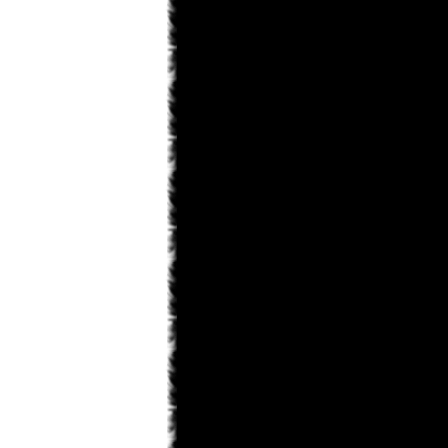
saskeuciha
03.02.2013 18:28
забросил
saskeuciha
03.02.2013 18:26
Привет у ка во есть инфо что там с
ирис зеро то уже 5 месяцев не 1
новый главы нет. ЗА зто время
можно было выздороветь от любой
болезни. Надеюсь что мангака
мангу не
Narla
02.02.2013 22:31
ArnsT
пиши давай... А то совсем
задница получается...
ArnsT
02.02.2013 00:46
Narla
, я вот думаю рассказ
написать... только смелости не
наберусь...
Matador
31.01.2013 23:45
Поменять то можно. Просто
товарищ Канонир имел ввиду, что
Данте побелеет в конце по сюжету .
Narla
31.01.2013 22:08
мдя... раздел фанфов почти умер,
остался только Кейтаро...
Toni
31.01.2013 19:10
там же внешний вид сразу можно
изменить на старый.