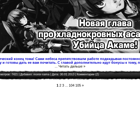
ческий конец тома! Сами небеса препятствовали работе подкидывая постоянно
 и готовы дать ее вам почитать. С главой дополнительно идут бонусы к тому, 
...
Читать дальше »
мотров: 7421 | Добавил:
monix-sama
| Дата:
30.01.2013
|
Комментарии (2)
1
2
3
...
104
105
»