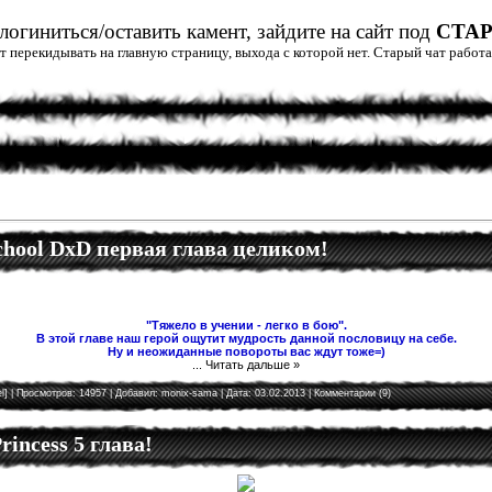
огиниться/оставить камент, зайдите на сайт под
СТА
дет перекидывать на главную страницу, выхода с которой нет. Старый чат рабо
School DxD первая глава целиком!
"Тяжело в учении - легко в бою".
В этой главе наш герой ощутит мудрость данной пословицу на себе.
Ну и неожиданные повороты вас ждут тоже=)
...
Читать дальше »
l]
| Просмотров: 14957 | Добавил:
monix-sama
| Дата:
03.02.2013
|
Комментарии (9)
rincess 5 глава!