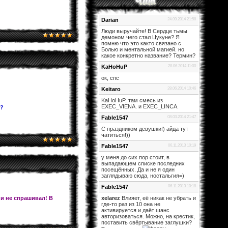
Darian
24.09.2014 21:58
Люди выручайте! В Сердце тьмы
демоном чего стал Цукуне? Я
помню что это както связано с
Болью и ментальной магией. но
какое конкретно название? Термин?
KaHoHuP
28.06.2014 11:00
ок, спс
Keitaro
28.06.2014 10:46
KaHoHuP, там смесь из
EXEC_VIENA. и EXEC_LINCA.
и?
Fable1547
08.03.2014 21:47
С праздником девушки!) айда тут
чатиться!))
Fable1547
06.11.2013 10:19
у меня до сих пор стоит, в
выпадающем списке последних
посещённых. Да и не я один
заглядываю сюда, ностальгия=)
Fable1547
06.11.2013 10:18
 и не спрашивал! В
xelarez
Влияет, её никак не убрать и
где-то раз из 10 она не
активируется и даёт шанс
авторизоваться. Можно, на крестик,
поставить свёртывание заглушки?