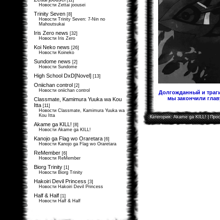
[11]
Новости Zettai joousei
Trinity Seven
[8]
Новости Trinity Seven: 7-Nin no
Mahoutsukai
Iris Zero news
[32]
Новости Iris Zero
Koi Neko news
[26]
Новости Koineko
Sundome news
[2]
Новости Sundome
High School DxD[Novel]
[13]
Oniichan control
[2]
Новости oniichan control
Долгожданный и траги
мы закончили главу
Classmate, Kamimura Yuuka wa Kou
Itta
[11]
Новости Classmate, Kamimura Yuuka wa
Kou Itta
Категория:
Akame ga KILL!
| Прос
Akame ga KILL!
[8]
Новости Akame ga KILL!
Kanojo ga Flag wo Oraretara
[6]
Новости Kanojo ga Flag wo Oraretara
ReMember
[6]
Новости ReMember
Biorg Trinity
[1]
Новости Biorg Trinity
Hakoiri Devil Princess
[3]
Новости Hakoiri Devil Princess
Half & Half
[1]
Новости Half & Half