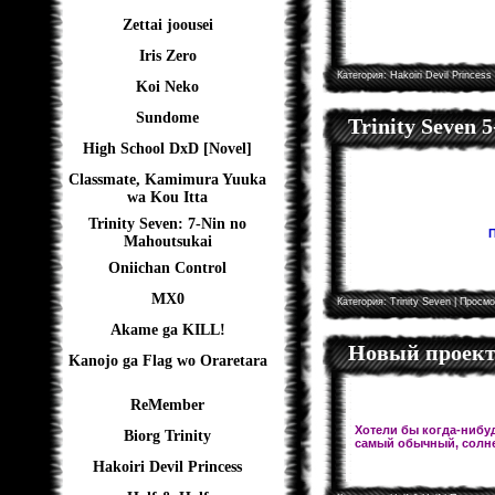
Zettai joousei
Iris Zero
Категория:
Hakoiri Devil Princess
Koi Neko
Sundome
Trinity Seven 
High School DxD [Novel]
Classmate, Kamimura Yuuka
wa Kou Itta
Trinity Seven: 7-Nin no
П
Mahoutsukai
Oniichan Control
MX0
Категория:
Trinity Seven
| Просмо
Akame ga KILL!
Новый проект!
Kanojo ga Flag wo Oraretara
ReMember
Хотели бы когда-нибуд
Biorg Trinity
самый обычный, солне
Hakoiri Devil Princess