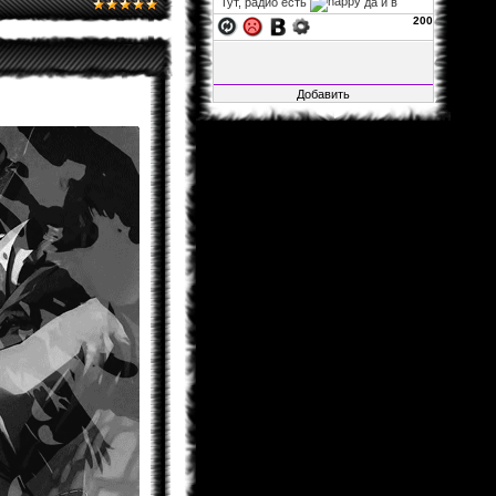
Тут, радио есть
да и в
фф...
200
xelarez
06.11.2013 02:22
Fable1547
, заглушка на
авторизацию не влияет, так что
можно за авторизацию не
переживать. а остальное закрыто,
ибо много там битого, да и вся
инфа итак на основном сайте.
Fable1547
25.10.2013 21:41
Воу воу воу, я смог зайти, несмотря
на то, что загулшка, во все стороны
заглушка!.. Мож её ослабить?
xelarez
29.04.2013 05:27
Matador
, это хорошо...
Matador
28.04.2013 15:22
Не буду говорить за всех, но в
принципе мне всё нормально.
xelarez
26.04.2013 08:57
товарищи читатели фанфов,
скажите, пожалуйста, с навигацией
по сайту и фанфам справляетесь
хорошо или что-то уж точно надо
менять?
Al1sh
04.02.2013 01:15
Новая Глава Розарио+Вампир
вышла....Уже как 4 Дня.Кстати