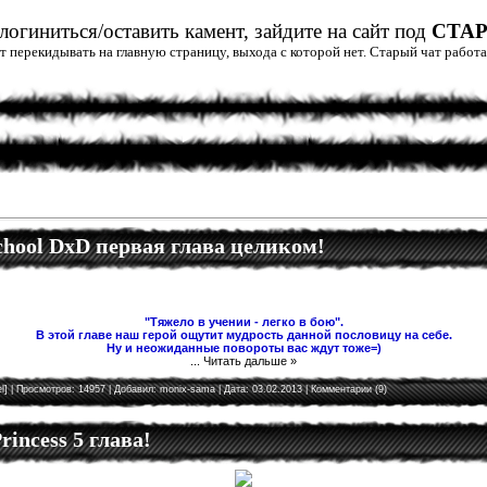
огиниться/оставить камент, зайдите на сайт под
СТА
дет перекидывать на главную страницу, выхода с которой нет. Старый чат рабо
School DxD первая глава целиком!
"Тяжело в учении - легко в бою".
В этой главе наш герой ощутит мудрость данной пословицу на себе.
Ну и неожиданные повороты вас ждут тоже=)
...
Читать дальше »
l]
| Просмотров: 14957 | Добавил:
monix-sama
| Дата:
03.02.2013
|
Комментарии (9)
rincess 5 глава!