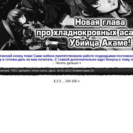
ческий конец тома! Сами небеса препятствовали работе подкидывая постоянно
 и готовы дать ее вам почитать. С главой дополнительно идут бонусы к тому, 
...
Читать дальше »
мотров: 7421 | Добавил:
monix-sama
| Дата:
30.01.2013
|
Комментарии (2)
1
2
3
...
104
105
»