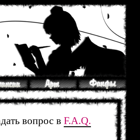
адать вопрос в
F.A.Q.