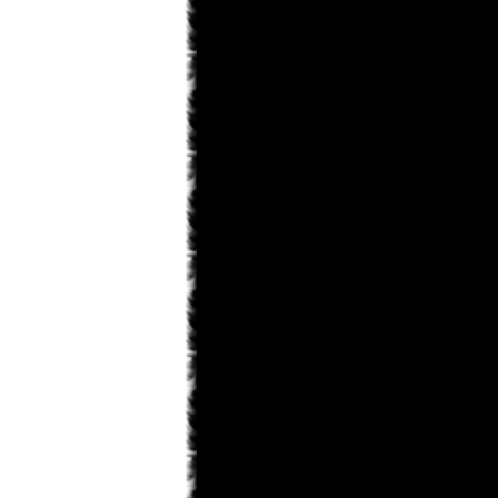
saskeuciha
03.02.2013 18:28
забросил
saskeuciha
03.02.2013 18:26
Привет у ка во есть инфо что там с
ирис зеро то уже 5 месяцев не 1
новый главы нет. ЗА зто время
можно было выздороветь от любой
болезни. Надеюсь что мангака
мангу не
Narla
02.02.2013 22:31
ArnsT
пиши давай... А то совсем
задница получается...
ArnsT
02.02.2013 00:46
Narla
, я вот думаю рассказ
написать... только смелости не
наберусь...
Matador
31.01.2013 23:45
Поменять то можно. Просто
товарищ Канонир имел ввиду, что
Данте побелеет в конце по сюжету .
Narla
31.01.2013 22:08
мдя... раздел фанфов почти умер,
остался только Кейтаро...
Toni
31.01.2013 19:10
там же внешний вид сразу можно
изменить на старый.