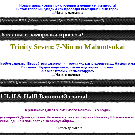
Новая глава, новые приключения и новые неприятности!
В этой главе мы увидим как проводят выходные наши герои.
...
Читать дальше »
| Просмотров: 11589 | Добавил:
monix-sama
| Дата:
03.02.2013
|
Комментарии (3)
5-6 главы и заморозка проекта!
Trinity Seven: 7-Nin no Mahoutsukai
робел закрыть! Второй том закончен и проект уходит в заморозку... На долго л
Кто знает... Будем надеяться, что он еще вернется к нам!
А пока читаем и комментируем.
...
Читать дальше »
тров: 10731 | Добавил:
monix-sama
| Дата:
02.02.2013
|
Комментарии (4)
 Half & Half! Ваншот+3 главы!
Черная комедия от знаменитого мангаки Сео Коджи!
ь умереть? Думаю, что нет. Но нашего главного героя – Накагаву Шиничи никто
чный день он погибает из-за самоубийцы…
...
Читать дальше »