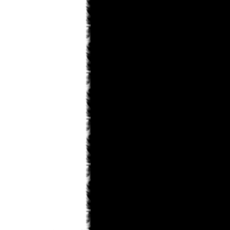
KaHoHuP
31.01.2013 14:09
правда к концу игры шевелюра у
него все равно побелеет
KaHoHuP
31.01.2013 14:08
Toni
, мне особенно понравилось в
первой миссии - данте на голову
белый парик упал, тот в зеркало
посмотрелся, посмотрелся и такой
"ДА НИКОГДА!!!"
Toni
31.01.2013 12:49
ну теперь лишь бы пошла)
monteg
31.01.2013 12:43
x-torrents/torrent/536567/dmc-devil-
may-cry-repack-ot-r.g.-catalyst-2013
monteg
31.01.2013 12:41
могу силку дать если тут можно ?
Toni
31.01.2013 12:40
а где скачать не подскажите??
monteg
31.01.2013 12:38
я тоже прошол всю а когда будет
след глава росарио
KaHoHuP
31.01.2013 11:55
черт, опять под татьянкиным
аккаунтом написал...