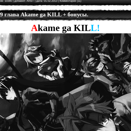
ов: 10380 | Добавил:
ArnsT
| Дата:
01.02.2013
|
Комментарии (11)
 9 глава Akame ga KILL + бонусы.
A
kame
ga
KIL
L!