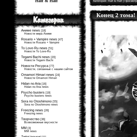
Half & Half
Категория:
Half & Half
| Просмотр
Конец 2 тома!
Аниме news
[18]
Новости мира Аниме
Rosario + Vampire news
[47]
Новости Rosario + Vampire
To Love-Ru news
[51]
Новости To Love-Ru
Tegami Bachi news
[20]
Новости Tegami Bachi
Новости Ресурса
[77]
Новости, связанные с нашим сайтом
Omamori Himari news
[24]
Новости Omamori Himari
Hidan no Aria
[16]
Hidan no Aria news
Psycho busters
[19]
Psycho busters news
Sora no Otoshimono
[55]
Sora no Otoshimono news
Freezing news
[26]
Freezing news
Творчество
[36]
Всевозможные вкусности
MM
[3]
MM news
Zettai joousei