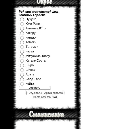
Рейтинг популярнейших
Главных Героев!
Цукунэ
Юки Рито
Амакава Юто
Какеру
Кинджи
Томоки
Татсуми
Казуя
Мизуcима Тоору
Хатате Соута
Широ
Шинта
Арата
Садо Таро
Кейта
[
·
]
Результаты
Архив опросов
Всего ответов:
173