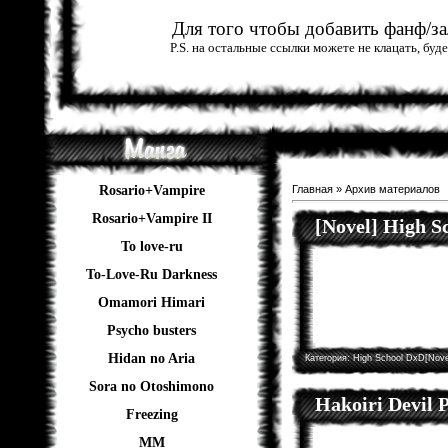
Для того чтобы добавить фанф/зал
P.S. на остальные ссылки можете не клацать, бу
Rosario+Vampire
Главная
»
Архив материалов
Rosario+Vampire II
[Novel] High 
To love-ru
To-Love-Ru Darkness
Omamori Himari
Psycho busters
Hidan no Aria
Категория:
High School DxD[Nove
Sora no Otoshimono
Hakoiri Devil P
Freezing
ММ