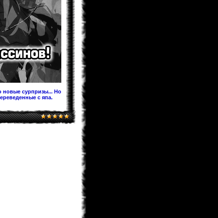
Предлагаю после перевода на
Ридманге добавить ее под именем
60.5 Темная Сторона Луны,чтобы в
будущем читатели не
запутывались!
KaHoHuP
04.02.2013 00:53
поздравляем WooT'a с
Keitaro
03.02.2013 21:30
Я жив, значит и раздел фанфов
медленно дышит. Идей у меня
хватает. Так что писать буду долго.
 новые сурпризы... Но
переведенные с япа.
BagirA-tan
03.02.2013 21:16
уууууууу!!!!!
monix-sama
03.02.2013 20:52
Надеюсь до лета будет. Верстка
идет, но медленно.
BagirA-tan
03.02.2013 20:35
а когда ожидать новый выпуск
журнала?
monix-sama
03.02.2013 18:58
Мангаки еще болеют. На новый год
писали у себя в твитере что почти
выздоровели, но за "Ирис зеро" еще
не взялись... и не жать до апреля
как минимум.