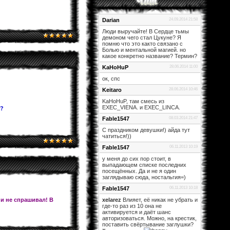
Darian
24.09.2014 21:58
Люди выручайте! В Сердце тьмы
демоном чего стал Цукуне? Я
помню что это както связано с
Болью и ментальной магией. но
какое конкретно название? Термин?
KaHoHuP
28.06.2014 11:00
ок, спс
Keitaro
28.06.2014 10:46
KaHoHuP, там смесь из
EXEC_VIENA. и EXEC_LINCA.
и?
Fable1547
08.03.2014 21:47
С праздником девушки!) айда тут
чатиться!))
Fable1547
06.11.2013 10:19
у меня до сих пор стоит, в
выпадающем списке последних
посещённых. Да и не я один
заглядываю сюда, ностальгия=)
Fable1547
06.11.2013 10:18
 и не спрашивал! В
xelarez
Влияет, её никак не убрать и
где-то раз из 10 она не
активируется и даёт шанс
авторизоваться. Можно, на крестик,
поставить свёртывание заглушки?