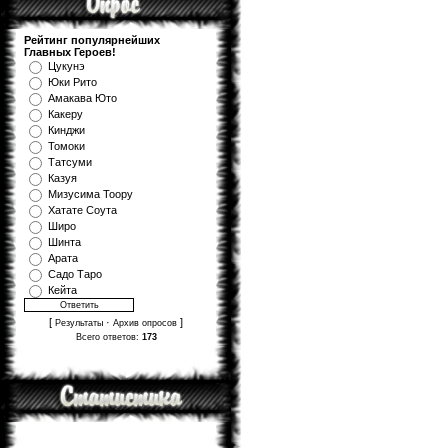
Рейтинг популярнейших
Главных Героев!
Цукунэ
Юки Рито
Амакава Юто
Какеру
Кинджи
Томоки
Татсуми
Казуя
Мизуcима Тоору
Хатате Соута
Широ
Шинта
Арата
Садо Таро
Кейта
[
·
]
Результаты
Архив опросов
Всего ответов:
173