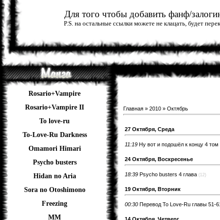
Для того чтобы добавить фанф/залогин
P.S. на остальные ссылки можете не клацать, будет пер
Rosario+Vampire
Rosario+Vampire II
Главная
»
2010
»
Октябрь
To love-ru
27 Октября, Среда
To-Love-Ru Darkness
11:19
Ну вот и подошёл к концу 4 том 
Omamori Himari
24 Октября, Воскресенье
Psycho busters
18:39
Psycho busters 4 глава
(12)
Hidan no Aria
19 Октября, Вторник
Sora no Otoshimono
Freezing
00:30
Перевод To Love-Ru главы 51-6
ММ
14 Октября, Четверг