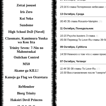
Zettai joousei
23:16
6 глава Потерянное небесами
(
Iris Zero
13 Октября, Среда
Koi Neko
00:45
35 глава Rosario+Vampire
(25)
Sundome
11 Октября, Понедельник
High School DxD [Novel]
10:15
Psycho busters 3 глава
(8)
Classmate, Kamimura Yuuka
05:56
Перевод To Love-Ru главы 39-50
wa Kou Itta
09 Октября, Суббота
Trinity Seven: 7-Nin no
Mahoutsukai
14:59
Немного о том что с нами прои
Oniichan Control
07 Октября, Четверг
MX0
11:44
30-38 главы To Love-Ru
(17)
Akame ga KILL!
10:30
Восстановление после "смерти
Kanojo ga Flag wo Oraretara
ReMember
Biorg Trinity
Hakoiri Devil Princess