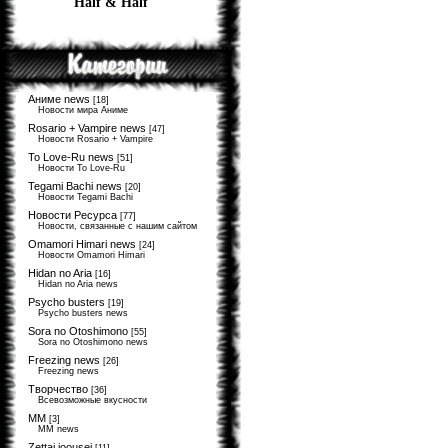
Half & Half
Аниме news
[18]
Новости мира Аниме
Rosario + Vampire news
[47]
Новости Rosario + Vampire
To Love-Ru news
[51]
Новости To Love-Ru
Tegami Bachi news
[20]
Новости Tegami Bachi
Новости Ресурса
[77]
Новости, связанные с нашим сайтом
Omamori Himari news
[24]
Новости Omamori Himari
Hidan no Aria
[16]
Hidan no Aria news
Psycho busters
[19]
Psycho busters news
Sora no Otoshimono
[55]
Sora no Otoshimono news
Freezing news
[26]
Freezing news
Творчество
[36]
Всевозможные вкусности
MM
[3]
MM news
Zettai joousei