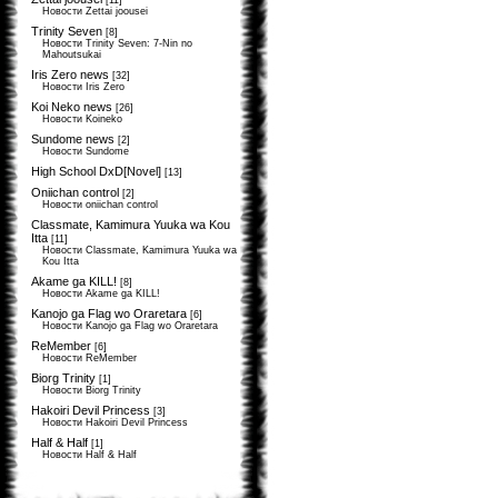
[11]
Новости Zettai joousei
Trinity Seven
[8]
Новости Trinity Seven: 7-Nin no
Mahoutsukai
Iris Zero news
[32]
Новости Iris Zero
Koi Neko news
[26]
Новости Koineko
Sundome news
[2]
Новости Sundome
High School DxD[Novel]
[13]
Oniichan control
[2]
Новости oniichan control
Classmate, Kamimura Yuuka wa Kou
Itta
[11]
Новости Classmate, Kamimura Yuuka wa
Kou Itta
Akame ga KILL!
[8]
Новости Akame ga KILL!
Kanojo ga Flag wo Oraretara
[6]
Новости Kanojo ga Flag wo Oraretara
ReMember
[6]
Новости ReMember
Biorg Trinity
[1]
Новости Biorg Trinity
Hakoiri Devil Princess
[3]
Новости Hakoiri Devil Princess
Half & Half
[1]
Новости Half & Half