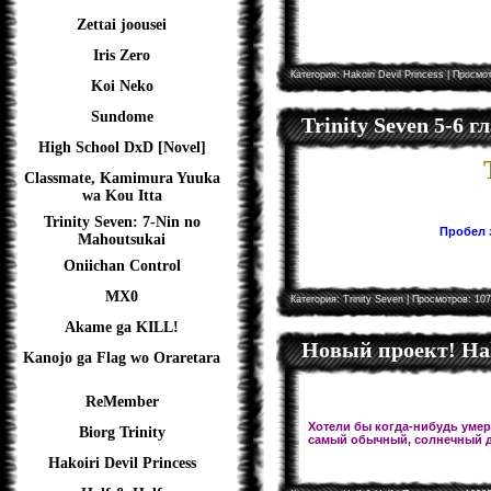
Zettai joousei
Iris Zero
Категория:
Hakoiri Devil Princess
| Просмот
Koi Neko
Sundome
Trinity Seven 5-6 
High School DxD [Novel]
Classmate, Kamimura Yuuka
wa Kou Itta
Trinity Seven: 7-Nin no
Пробел з
Mahoutsukai
Oniichan Control
MX0
Категория:
Trinity Seven
| Просмотров: 107
Akame ga KILL!
Новый проект! Hal
Kanojo ga Flag wo Oraretara
ReMember
Хотели бы когда-нибудь умере
Biorg Trinity
самый обычный, солнечный д
Hakoiri Devil Princess