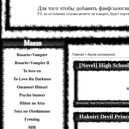
Для того чтобы добавить фанф/залогин
P.S. на остальные ссылки можете не клацать, будет пер
Rosario+Vampire
Главная
»
Архив материалов
Rosario+Vampire II
[Novel] High Schoo
To love-ru
To-Love-Ru Darkness
Omamori Himari
В
Psycho busters
Hidan no Aria
Категория:
High School DxD[Novel]
| Просм
Sora no Otoshimono
Hakoiri Devil Princ
Freezing
ММ