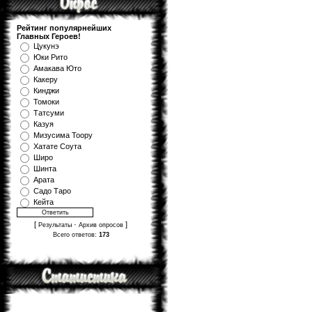
Рейтинг популярнейших
Главных Героев!
Цукунэ
Юки Рито
Амакава Юто
Какеру
Кинджи
Томоки
Татсуми
Казуя
Мизуcима Тоору
Хатате Соута
Широ
Шинта
Арата
Садо Таро
Кейта
[
·
]
Результаты
Архив опросов
Всего ответов:
173