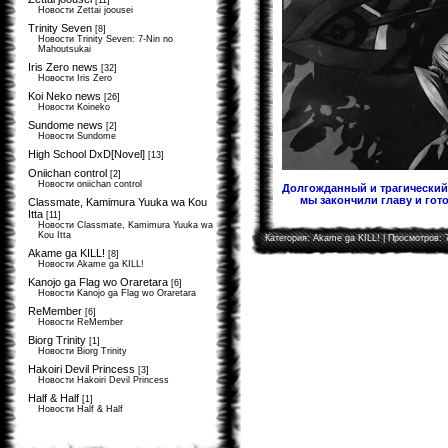
[11]
Новости Zettai joousei
Trinity Seven
[8]
Новости Trinity Seven: 7-Nin no
Mahoutsukai
Iris Zero news
[32]
Новости Iris Zero
Koi Neko news
[26]
Новости Koineko
Sundome news
[2]
Новости Sundome
High School DxD[Novel]
[13]
Oniichan control
[2]
Новости oniichan control
Долгожданный и трагический 
мы закончили главу и гото
Classmate, Kamimura Yuuka wa Kou
Itta
[11]
Новости Classmate, Kamimura Yuuka wa
Kou Itta
Категория:
Akame ga KILL!
| Просмотров: 
Akame ga KILL!
[8]
Новости Akame ga KILL!
Kanojo ga Flag wo Oraretara
[6]
Новости Kanojo ga Flag wo Oraretara
ReMember
[6]
Новости ReMember
Biorg Trinity
[1]
Новости Biorg Trinity
Hakoiri Devil Princess
[3]
Новости Hakoiri Devil Princess
Half & Half
[1]
Новости Half & Half