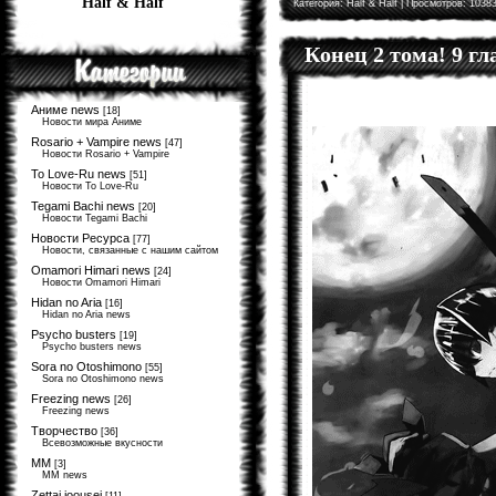
Half & Half
Категория:
Half & Half
| Просмотров: 10383
Конец 2 тома! 9 г
Аниме news
[18]
Новости мира Аниме
Rosario + Vampire news
[47]
Новости Rosario + Vampire
To Love-Ru news
[51]
Новости To Love-Ru
Tegami Bachi news
[20]
Новости Tegami Bachi
Новости Ресурса
[77]
Новости, связанные с нашим сайтом
Omamori Himari news
[24]
Новости Omamori Himari
Hidan no Aria
[16]
Hidan no Aria news
Psycho busters
[19]
Psycho busters news
Sora no Otoshimono
[55]
Sora no Otoshimono news
Freezing news
[26]
Freezing news
Творчество
[36]
Всевозможные вкусности
MM
[3]
MM news
Zettai joousei