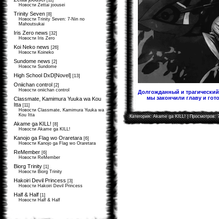
[11]
Новости Zettai joousei
Trinity Seven
[8]
Новости Trinity Seven: 7-Nin no
Mahoutsukai
Iris Zero news
[32]
Новости Iris Zero
Koi Neko news
[26]
Новости Koineko
Sundome news
[2]
Новости Sundome
High School DxD[Novel]
[13]
Oniichan control
[2]
Новости oniichan control
Долгожданный и трагический 
мы закончили главу и гото
Classmate, Kamimura Yuuka wa Kou
Itta
[11]
Новости Classmate, Kamimura Yuuka wa
Kou Itta
Категория:
Akame ga KILL!
| Просмотров: 
Akame ga KILL!
[8]
Новости Akame ga KILL!
Kanojo ga Flag wo Oraretara
[6]
Новости Kanojo ga Flag wo Oraretara
ReMember
[6]
Новости ReMember
Biorg Trinity
[1]
Новости Biorg Trinity
Hakoiri Devil Princess
[3]
Новости Hakoiri Devil Princess
Half & Half
[1]
Новости Half & Half