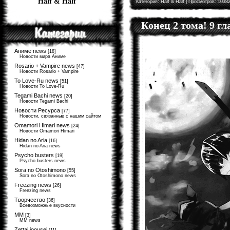
Half & Half
Категория:
Half & Half
| Просмотров: 10382
Конец 2 тома! 9 г
Аниме news
[18]
Новости мира Аниме
Rosario + Vampire news
[47]
Новости Rosario + Vampire
To Love-Ru news
[51]
Новости To Love-Ru
Tegami Bachi news
[20]
Новости Tegami Bachi
Новости Ресурса
[77]
Новости, связанные с нашим сайтом
Omamori Himari news
[24]
Новости Omamori Himari
Hidan no Aria
[16]
Hidan no Aria news
Psycho busters
[19]
Psycho busters news
Sora no Otoshimono
[55]
Sora no Otoshimono news
Freezing news
[26]
Freezing news
Творчество
[36]
Всевозможные вкусности
MM
[3]
MM news
Zettai joousei