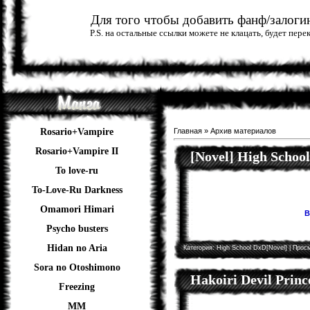
Для того чтобы добавить фанф/залогин
P.S. на остальные ссылки можете не клацать, будет пер
Rosario+Vampire
Главная
»
Архив материалов
Rosario+Vampire II
[Novel] High Schoo
To love-ru
To-Love-Ru Darkness
Omamori Himari
В
Psycho busters
Hidan no Aria
Категория:
High School DxD[Novel]
| Просм
Sora no Otoshimono
Hakoiri Devil Princ
Freezing
ММ