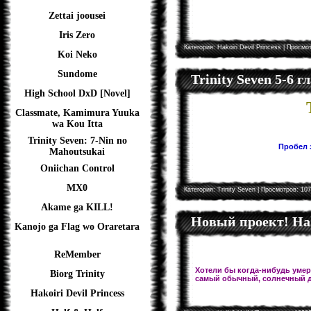
Zettai joousei
Iris Zero
Категория:
Hakoiri Devil Princess
| Просмот
Koi Neko
Sundome
Trinity Seven 5-6 
High School DxD [Novel]
Classmate, Kamimura Yuuka
wa Kou Itta
Trinity Seven: 7-Nin no
Пробел з
Mahoutsukai
Oniichan Control
MX0
Категория:
Trinity Seven
| Просмотров: 107
Akame ga KILL!
Новый проект! Hal
Kanojo ga Flag wo Oraretara
ReMember
Хотели бы когда-нибудь умере
Biorg Trinity
самый обычный, солнечный д
Hakoiri Devil Princess