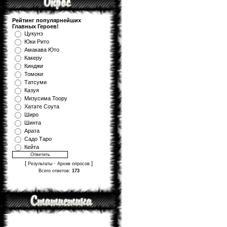
Рейтинг популярнейших
Главных Героев!
Цукунэ
Юки Рито
Амакава Юто
Какеру
Кинджи
Томоки
Татсуми
Казуя
Мизуcима Тоору
Хатате Соута
Широ
Шинта
Арата
Садо Таро
Кейта
[
·
]
Результаты
Архив опросов
Всего ответов:
173