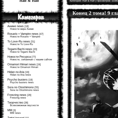
Half & Half
Категория:
Half & Half
| Просмотров: 10380
Конец 2 тома! 9 г
Аниме news
[18]
Новости мира Аниме
Rosario + Vampire news
[47]
Новости Rosario + Vampire
To Love-Ru news
[51]
Новости To Love-Ru
Tegami Bachi news
[20]
Новости Tegami Bachi
Новости Ресурса
[77]
Новости, связанные с нашим сайтом
Omamori Himari news
[24]
Новости Omamori Himari
Hidan no Aria
[16]
Hidan no Aria news
Psycho busters
[19]
Psycho busters news
Sora no Otoshimono
[55]
Sora no Otoshimono news
Freezing news
[26]
Freezing news
Творчество
[36]
Всевозможные вкусности
MM
[3]
MM news
Zettai joousei