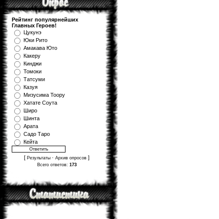
Рейтинг популярнейших
Главных Героев!
Цукунэ
Юки Рито
Амакава Юто
Какеру
Кинджи
Томоки
Татсуми
Казуя
Мизуcима Тоору
Хатате Соута
Широ
Шинта
Арата
Садо Таро
Кейта
[
·
]
Результаты
Архив опросов
Всего ответов:
173