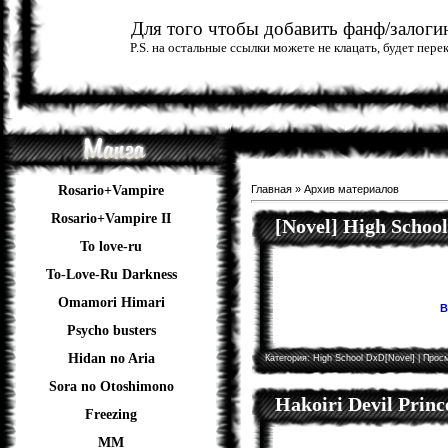
Для того чтобы добавить фанф/залогин
P.S. на остальные ссылки можете не клацать, будет пер
Rosario+Vampire
Главная
»
Архив материалов
Rosario+Vampire II
[Novel] High Schoo
To love-ru
To-Love-Ru Darkness
Omamori Himari
В
Psycho busters
Hidan no Aria
Категория:
High School DxD[Novel]
| Просм
Sora no Otoshimono
Hakoiri Devil Princ
Freezing
ММ