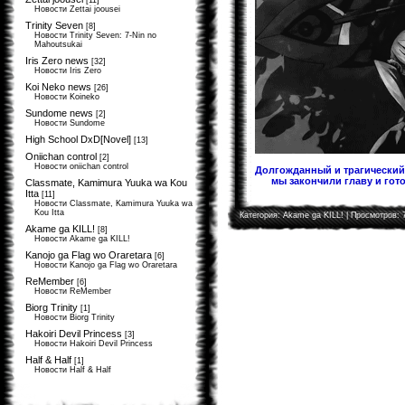
[11]
Новости Zettai joousei
Trinity Seven
[8]
Новости Trinity Seven: 7-Nin no
Mahoutsukai
Iris Zero news
[32]
Новости Iris Zero
Koi Neko news
[26]
Новости Koineko
Sundome news
[2]
Новости Sundome
High School DxD[Novel]
[13]
Oniichan control
[2]
Новости oniichan control
Долгожданный и трагический 
мы закончили главу и гото
Classmate, Kamimura Yuuka wa Kou
Itta
[11]
Новости Classmate, Kamimura Yuuka wa
Kou Itta
Категория:
Akame ga KILL!
| Просмотров: 
Akame ga KILL!
[8]
Новости Akame ga KILL!
Kanojo ga Flag wo Oraretara
[6]
Новости Kanojo ga Flag wo Oraretara
ReMember
[6]
Новости ReMember
Biorg Trinity
[1]
Новости Biorg Trinity
Hakoiri Devil Princess
[3]
Новости Hakoiri Devil Princess
Half & Half
[1]
Новости Half & Half