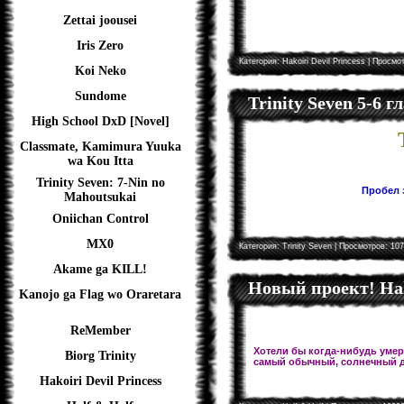
Zettai joousei
Iris Zero
Категория:
Hakoiri Devil Princess
| Просмот
Koi Neko
Sundome
Trinity Seven 5-6 
High School DxD [Novel]
Classmate, Kamimura Yuuka
wa Kou Itta
Trinity Seven: 7-Nin no
Пробел з
Mahoutsukai
Oniichan Control
MX0
Категория:
Trinity Seven
| Просмотров: 107
Akame ga KILL!
Новый проект! Hal
Kanojo ga Flag wo Oraretara
ReMember
Хотели бы когда-нибудь умере
Biorg Trinity
самый обычный, солнечный д
Hakoiri Devil Princess