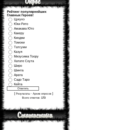
Рейтинг популярнейших
Главных Героев!
Цукунэ
Юки Рито
Амакава Юто
Какеру
Кинджи
Томоки
Татсуми
Казуя
Мизуcима Тоору
Хатате Соута
Широ
Шинта
Арата
Садо Таро
Кейта
[
·
]
Результаты
Архив опросов
Всего ответов:
173