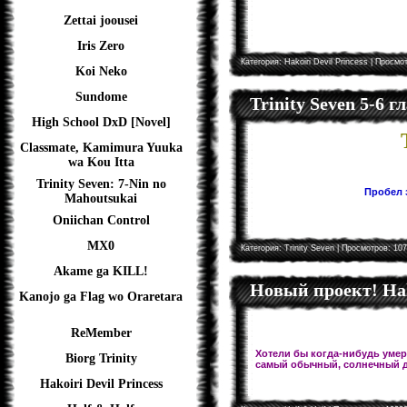
Zettai joousei
Iris Zero
Категория:
Hakoiri Devil Princess
| Просмот
Koi Neko
Sundome
Trinity Seven 5-6 
High School DxD [Novel]
Classmate, Kamimura Yuuka
wa Kou Itta
Trinity Seven: 7-Nin no
Пробел з
Mahoutsukai
Oniichan Control
MX0
Категория:
Trinity Seven
| Просмотров: 107
Akame ga KILL!
Новый проект! Hal
Kanojo ga Flag wo Oraretara
ReMember
Хотели бы когда-нибудь умере
Biorg Trinity
самый обычный, солнечный д
Hakoiri Devil Princess