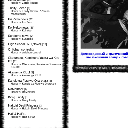
[11]
Новости Zettai joousei
Trinity Seven
[8]
Новости Trinity Seven: 7-Nin no
Mahoutsukai
Iris Zero news
[32]
Новости Iris Zero
Koi Neko news
[26]
Новости Koineko
Sundome news
[2]
Новости Sundome
High School DxD[Novel]
[13]
Oniichan control
[2]
Новости oniichan control
Долгожданный и трагический 
мы закончили главу и гото
Classmate, Kamimura Yuuka wa Kou
Itta
[11]
Новости Classmate, Kamimura Yuuka wa
Kou Itta
Категория:
Akame ga KILL!
| Просмотров: 
Akame ga KILL!
[8]
Новости Akame ga KILL!
Kanojo ga Flag wo Oraretara
[6]
Новости Kanojo ga Flag wo Oraretara
ReMember
[6]
Новости ReMember
Biorg Trinity
[1]
Новости Biorg Trinity
Hakoiri Devil Princess
[3]
Новости Hakoiri Devil Princess
Half & Half
[1]
Новости Half & Half