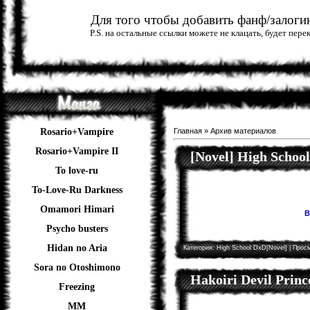
Для того чтобы добавить фанф/залогин
P.S. на остальные ссылки можете не клацать, будет пер
Rosario+Vampire
Главная
»
Архив материалов
Rosario+Vampire II
[Novel] High Schoo
To love-ru
To-Love-Ru Darkness
Omamori Himari
В
Psycho busters
Hidan no Aria
Категория:
High School DxD[Novel]
| Просм
Sora no Otoshimono
Hakoiri Devil Princ
Freezing
ММ