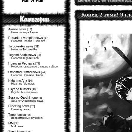
Half & Half
Категория:
Half & Half
| Просмотров: 10380
Конец 2 тома! 9 г
Аниме news
[18]
Новости мира Аниме
Rosario + Vampire news
[47]
Новости Rosario + Vampire
To Love-Ru news
[51]
Новости To Love-Ru
Tegami Bachi news
[20]
Новости Tegami Bachi
Новости Ресурса
[77]
Новости, связанные с нашим сайтом
Omamori Himari news
[24]
Новости Omamori Himari
Hidan no Aria
[16]
Hidan no Aria news
Psycho busters
[19]
Psycho busters news
Sora no Otoshimono
[55]
Sora no Otoshimono news
Freezing news
[26]
Freezing news
Творчество
[36]
Всевозможные вкусности
MM
[3]
MM news
Zettai joousei