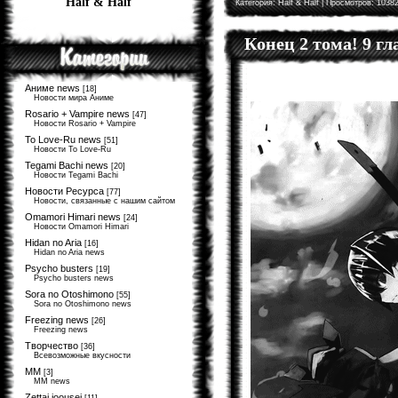
Half & Half
Категория:
Half & Half
| Просмотров: 10382
Конец 2 тома! 9 г
Аниме news
[18]
Новости мира Аниме
Rosario + Vampire news
[47]
Новости Rosario + Vampire
To Love-Ru news
[51]
Новости To Love-Ru
Tegami Bachi news
[20]
Новости Tegami Bachi
Новости Ресурса
[77]
Новости, связанные с нашим сайтом
Omamori Himari news
[24]
Новости Omamori Himari
Hidan no Aria
[16]
Hidan no Aria news
Psycho busters
[19]
Psycho busters news
Sora no Otoshimono
[55]
Sora no Otoshimono news
Freezing news
[26]
Freezing news
Творчество
[36]
Всевозможные вкусности
MM
[3]
MM news
Zettai joousei