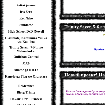
Zettai joousei
Iris Zero
Категория:
Hakoiri Devil Princess
| Просмот
Koi Neko
Sundome
Trinity Seven 5-6 
High School DxD [Novel]
Classmate, Kamimura Yuuka
wa Kou Itta
Trinity Seven: 7-Nin no
Пробел з
Mahoutsukai
Oniichan Control
MX0
Категория:
Trinity Seven
| Просмотров: 107
Akame ga KILL!
Новый проект! Hal
Kanojo ga Flag wo Oraretara
ReMember
Хотели бы когда-нибудь умере
Biorg Trinity
самый обычный, солнечный д
Hakoiri Devil Princess