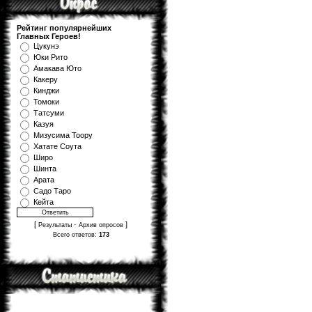
Рейтинг популярнейших
Главных Героев!
Цукунэ
Юки Рито
Амакава Юто
Какеру
Кинджи
Томоки
Татсуми
Казуя
Мизуcима Тоору
Хатате Соута
Широ
Шинта
Арата
Садо Таро
Кейта
[
·
]
Результаты
Архив опросов
Всего ответов:
173