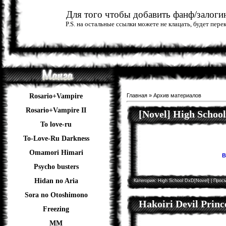
Для того чтобы добавить фанф/залогин
P.S. на остальные ссылки можете не клацать, будет пер
Rosario+Vampire
Главная
»
Архив материалов
Rosario+Vampire II
[Novel] High Schoo
To love-ru
To-Love-Ru Darkness
Omamori Himari
В
Psycho busters
Hidan no Aria
Категория:
High School DxD[Novel]
| Просм
Sora no Otoshimono
Hakoiri Devil Princ
Freezing
ММ