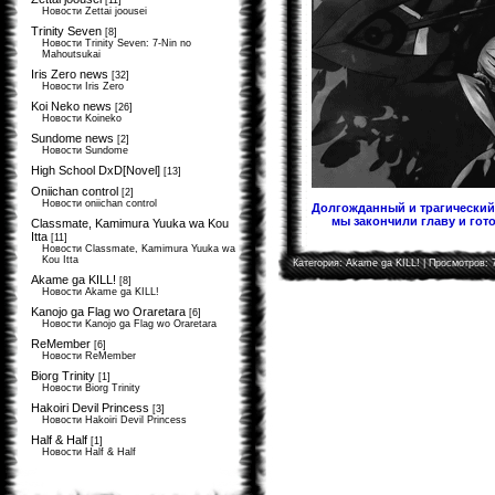
[11]
Новости Zettai joousei
Trinity Seven
[8]
Новости Trinity Seven: 7-Nin no
Mahoutsukai
Iris Zero news
[32]
Новости Iris Zero
Koi Neko news
[26]
Новости Koineko
Sundome news
[2]
Новости Sundome
High School DxD[Novel]
[13]
Oniichan control
[2]
Новости oniichan control
Долгожданный и трагический 
мы закончили главу и гото
Classmate, Kamimura Yuuka wa Kou
Itta
[11]
Новости Classmate, Kamimura Yuuka wa
Kou Itta
Категория:
Akame ga KILL!
| Просмотров: 
Akame ga KILL!
[8]
Новости Akame ga KILL!
Kanojo ga Flag wo Oraretara
[6]
Новости Kanojo ga Flag wo Oraretara
ReMember
[6]
Новости ReMember
Biorg Trinity
[1]
Новости Biorg Trinity
Hakoiri Devil Princess
[3]
Новости Hakoiri Devil Princess
Half & Half
[1]
Новости Half & Half