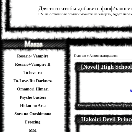
Для того чтобы добавить фанф/залогин
P.S. на остальные ссылки можете не клацать, будет пер
Rosario+Vampire
Главная
»
Архив материалов
Rosario+Vampire II
[Novel] High Schoo
To love-ru
To-Love-Ru Darkness
Omamori Himari
В
Psycho busters
Hidan no Aria
Категория:
High School DxD[Novel]
| Просм
Sora no Otoshimono
Hakoiri Devil Princ
Freezing
ММ