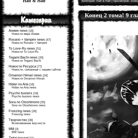
Half & Half
Категория:
Half & Half
| Просмотров: 10382
Конец 2 тома! 9 г
Аниме news
[18]
Новости мира Аниме
Rosario + Vampire news
[47]
Новости Rosario + Vampire
To Love-Ru news
[51]
Новости To Love-Ru
Tegami Bachi news
[20]
Новости Tegami Bachi
Новости Ресурса
[77]
Новости, связанные с нашим сайтом
Omamori Himari news
[24]
Новости Omamori Himari
Hidan no Aria
[16]
Hidan no Aria news
Psycho busters
[19]
Psycho busters news
Sora no Otoshimono
[55]
Sora no Otoshimono news
Freezing news
[26]
Freezing news
Творчество
[36]
Всевозможные вкусности
MM
[3]
MM news
Zettai joousei