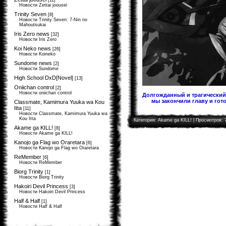
[11]
Новости Zettai joousei
Trinity Seven
[8]
Новости Trinity Seven: 7-Nin no
Mahoutsukai
Iris Zero news
[32]
Новости Iris Zero
Koi Neko news
[26]
Новости Koineko
Sundome news
[2]
Новости Sundome
High School DxD[Novel]
[13]
Oniichan control
[2]
Новости oniichan control
Долгожданный и трагический 
мы закончили главу и гото
Classmate, Kamimura Yuuka wa Kou
Itta
[11]
Новости Classmate, Kamimura Yuuka wa
Kou Itta
Категория:
Akame ga KILL!
| Просмотров: 
Akame ga KILL!
[8]
Новости Akame ga KILL!
Kanojo ga Flag wo Oraretara
[6]
Новости Kanojo ga Flag wo Oraretara
ReMember
[6]
Новости ReMember
Biorg Trinity
[1]
Новости Biorg Trinity
Hakoiri Devil Princess
[3]
Новости Hakoiri Devil Princess
Half & Half
[1]
Новости Half & Half