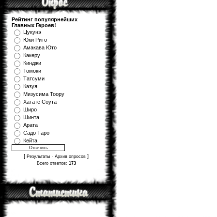
Рейтинг популярнейших
Главных Героев!
Цукунэ
Юки Рито
Амакава Юто
Какеру
Кинджи
Томоки
Татсуми
Казуя
Мизуcима Тоору
Хатате Соута
Широ
Шинта
Арата
Садо Таро
Кейта
[
·
]
Результаты
Архив опросов
Всего ответов:
173