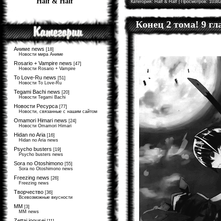
Half & Half
Категория:
Half & Half
| Просмотров: 10382
Конец 2 тома! 9 г
Аниме news
[18]
Новости мира Аниме
Rosario + Vampire news
[47]
Новости Rosario + Vampire
To Love-Ru news
[51]
Новости To Love-Ru
Tegami Bachi news
[20]
Новости Tegami Bachi
Новости Ресурса
[77]
Новости, связанные с нашим сайтом
Omamori Himari news
[24]
Новости Omamori Himari
Hidan no Aria
[16]
Hidan no Aria news
Psycho busters
[19]
Psycho busters news
Sora no Otoshimono
[55]
Sora no Otoshimono news
Freezing news
[26]
Freezing news
Творчество
[36]
Всевозможные вкусности
MM
[3]
MM news
Zettai joousei