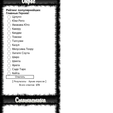
Рейтинг популярнейших
Главных Героев!
Цукунэ
Юки Рито
Амакава Юто
Какеру
Кинджи
Томоки
Татсуми
Казуя
Мизуcима Тоору
Хатате Соута
Широ
Шинта
Арата
Садо Таро
Кейта
[
·
]
Результаты
Архив опросов
Всего ответов:
173