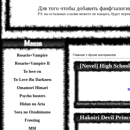
Для того чтобы добавить фанф/залогин
P.S. на остальные ссылки можете не клацать, будет пер
Rosario+Vampire
Главная
»
Архив материалов
Rosario+Vampire II
[Novel] High Schoo
To love-ru
To-Love-Ru Darkness
Omamori Himari
В
Psycho busters
Hidan no Aria
Категория:
High School DxD[Novel]
| Просм
Sora no Otoshimono
Hakoiri Devil Princ
Freezing
ММ