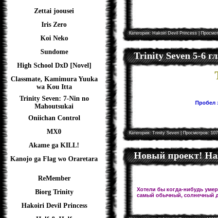
Zettai joousei
Iris Zero
Категория:
Hakoiri Devil Princess
| Просмот
Koi Neko
Sundome
Trinity Seven 5-6 
High School DxD [Novel]
Classmate, Kamimura Yuuka
wa Kou Itta
Trinity Seven: 7-Nin no
Пробел з
Mahoutsukai
Oniichan Control
MX0
Категория:
Trinity Seven
| Просмотров: 107
Akame ga KILL!
Новый проект! Hal
Kanojo ga Flag wo Oraretara
ReMember
Хотели бы когда-нибудь умере
Biorg Trinity
самый обычный, солнечный д
Hakoiri Devil Princess