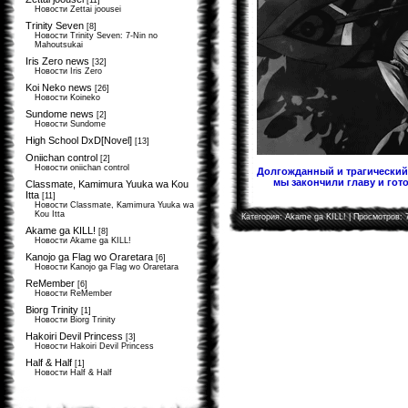
[11]
Новости Zettai joousei
Trinity Seven
[8]
Новости Trinity Seven: 7-Nin no
Mahoutsukai
Iris Zero news
[32]
Новости Iris Zero
Koi Neko news
[26]
Новости Koineko
Sundome news
[2]
Новости Sundome
High School DxD[Novel]
[13]
Oniichan control
[2]
Новости oniichan control
Долгожданный и трагический 
мы закончили главу и гото
Classmate, Kamimura Yuuka wa Kou
Itta
[11]
Новости Classmate, Kamimura Yuuka wa
Kou Itta
Категория:
Akame ga KILL!
| Просмотров: 
Akame ga KILL!
[8]
Новости Akame ga KILL!
Kanojo ga Flag wo Oraretara
[6]
Новости Kanojo ga Flag wo Oraretara
ReMember
[6]
Новости ReMember
Biorg Trinity
[1]
Новости Biorg Trinity
Hakoiri Devil Princess
[3]
Новости Hakoiri Devil Princess
Half & Half
[1]
Новости Half & Half