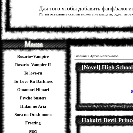
Для того чтобы добавить фанф/залогин
P.S. на остальные ссылки можете не клацать, будет пер
Rosario+Vampire
Главная
»
Архив материалов
Rosario+Vampire II
[Novel] High Schoo
To love-ru
To-Love-Ru Darkness
Omamori Himari
В
Psycho busters
Hidan no Aria
Категория:
High School DxD[Novel]
| Просм
Sora no Otoshimono
Hakoiri Devil Princ
Freezing
ММ