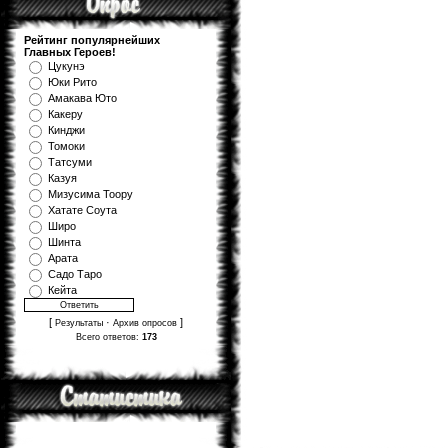
Рейтинг популярнейших
Главных Героев!
Цукунэ
Юки Рито
Амакава Юто
Какеру
Кинджи
Томоки
Татсуми
Казуя
Мизуcима Тоору
Хатате Соута
Широ
Шинта
Арата
Садо Таро
Кейта
[
·
]
Результаты
Архив опросов
Всего ответов:
173