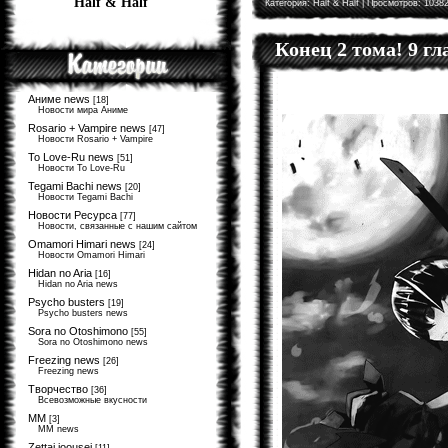
Half & Half
Категория:
Half & Half
| Просмотров: 10382
Конец 2 тома! 9 г
Аниме news
[18]
Новости мира Аниме
Rosario + Vampire news
[47]
Новости Rosario + Vampire
To Love-Ru news
[51]
Новости To Love-Ru
Tegami Bachi news
[20]
Новости Tegami Bachi
Новости Ресурса
[77]
Новости, связанные с нашим сайтом
Omamori Himari news
[24]
Новости Omamori Himari
Hidan no Aria
[16]
Hidan no Aria news
Psycho busters
[19]
Psycho busters news
Sora no Otoshimono
[55]
Sora no Otoshimono news
Freezing news
[26]
Freezing news
Творчество
[36]
Всевозможные вкусности
MM
[3]
MM news
Zettai joousei