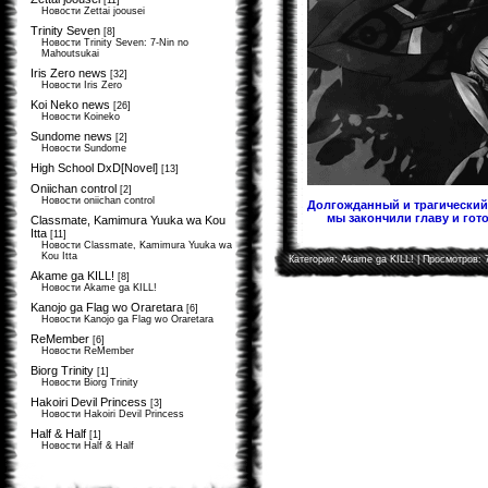
[11]
Новости Zettai joousei
Trinity Seven
[8]
Новости Trinity Seven: 7-Nin no
Mahoutsukai
Iris Zero news
[32]
Новости Iris Zero
Koi Neko news
[26]
Новости Koineko
Sundome news
[2]
Новости Sundome
High School DxD[Novel]
[13]
Oniichan control
[2]
Новости oniichan control
Долгожданный и трагический 
мы закончили главу и гото
Classmate, Kamimura Yuuka wa Kou
Itta
[11]
Новости Classmate, Kamimura Yuuka wa
Kou Itta
Категория:
Akame ga KILL!
| Просмотров: 
Akame ga KILL!
[8]
Новости Akame ga KILL!
Kanojo ga Flag wo Oraretara
[6]
Новости Kanojo ga Flag wo Oraretara
ReMember
[6]
Новости ReMember
Biorg Trinity
[1]
Новости Biorg Trinity
Hakoiri Devil Princess
[3]
Новости Hakoiri Devil Princess
Half & Half
[1]
Новости Half & Half