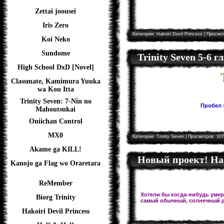
Zettai joousei
Iris Zero
Категория:
Hakoiri Devil Princess
| Просмот
Koi Neko
Sundome
Trinity Seven 5-6 
High School DxD [Novel]
Classmate, Kamimura Yuuka
wa Kou Itta
Trinity Seven: 7-Nin no
Пробел з
Mahoutsukai
Oniichan Control
MX0
Категория:
Trinity Seven
| Просмотров: 107
Akame ga KILL!
Новый проект! Hal
Kanojo ga Flag wo Oraretara
ReMember
Хотели бы когда-нибудь умере
Biorg Trinity
самый обычный, солнечный д
Hakoiri Devil Princess