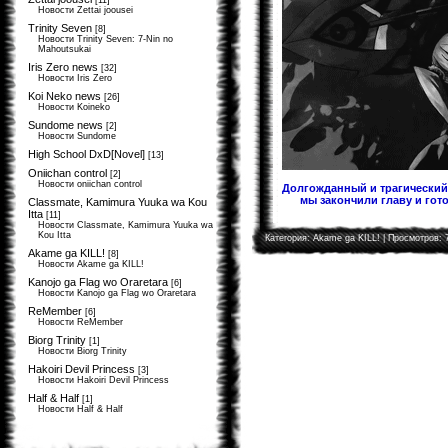
[11]
Новости Zettai joousei
Trinity Seven
[8]
Новости Trinity Seven: 7-Nin no
Mahoutsukai
Iris Zero news
[32]
Новости Iris Zero
Koi Neko news
[26]
Новости Koineko
Sundome news
[2]
Новости Sundome
High School DxD[Novel]
[13]
Oniichan control
[2]
Новости oniichan control
Долгожданный и трагический 
мы закончили главу и гото
Classmate, Kamimura Yuuka wa Kou
Itta
[11]
Новости Classmate, Kamimura Yuuka wa
Kou Itta
Категория:
Akame ga KILL!
| Просмотров: 
Akame ga KILL!
[8]
Новости Akame ga KILL!
Kanojo ga Flag wo Oraretara
[6]
Новости Kanojo ga Flag wo Oraretara
ReMember
[6]
Новости ReMember
Biorg Trinity
[1]
Новости Biorg Trinity
Hakoiri Devil Princess
[3]
Новости Hakoiri Devil Princess
Half & Half
[1]
Новости Half & Half