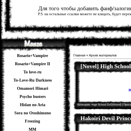
Для того чтобы добавить фанф/залогин
P.S. на остальные ссылки можете не клацать, будет пер
Rosario+Vampire
Главная
»
Архив материалов
Rosario+Vampire II
[Novel] High Schoo
To love-ru
To-Love-Ru Darkness
Omamori Himari
В
Psycho busters
Hidan no Aria
Категория:
High School DxD[Novel]
| Просм
Sora no Otoshimono
Hakoiri Devil Princ
Freezing
ММ