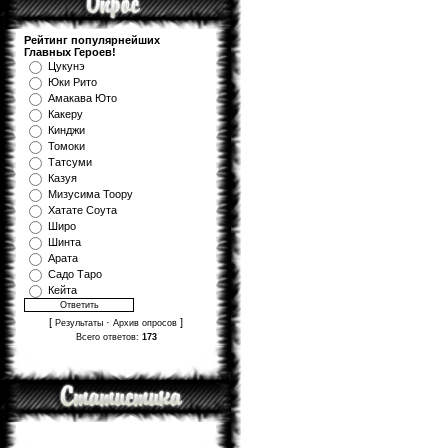
Рейтинг популярнейших
Главных Героев!
Цукунэ
Юки Рито
Амакава Юто
Какеру
Кинджи
Томоки
Татсуми
Казуя
Мизуcима Тоору
Хатате Соута
Широ
Шинта
Арата
Садо Таро
Кейта
[
·
]
Результаты
Архив опросов
Всего ответов:
173