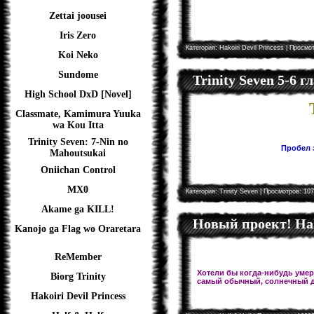
Zettai joousei
Iris Zero
Категория:
Hakoiri Devil Princess
| Просмот
Koi Neko
Sundome
Trinity Seven 5-6 
High School DxD [Novel]
Classmate, Kamimura Yuuka
wa Kou Itta
Trinity Seven: 7-Nin no
Пробел з
Mahoutsukai
Oniichan Control
MX0
Категория:
Trinity Seven
| Просмотров: 107
Akame ga KILL!
Новый проект! Hal
Kanojo ga Flag wo Oraretara
ReMember
Хотели бы когда-нибудь умере
Biorg Trinity
самый обычный, солнечный д
Hakoiri Devil Princess