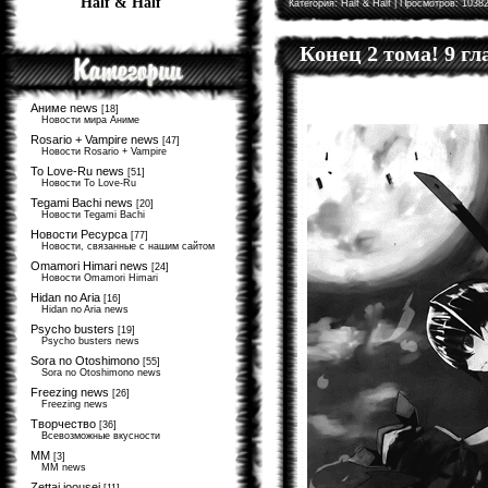
Half & Half
Категория:
Half & Half
| Просмотров: 10382
Конец 2 тома! 9 г
Аниме news
[18]
Новости мира Аниме
Rosario + Vampire news
[47]
Новости Rosario + Vampire
To Love-Ru news
[51]
Новости To Love-Ru
Tegami Bachi news
[20]
Новости Tegami Bachi
Новости Ресурса
[77]
Новости, связанные с нашим сайтом
Omamori Himari news
[24]
Новости Omamori Himari
Hidan no Aria
[16]
Hidan no Aria news
Psycho busters
[19]
Psycho busters news
Sora no Otoshimono
[55]
Sora no Otoshimono news
Freezing news
[26]
Freezing news
Творчество
[36]
Всевозможные вкусности
MM
[3]
MM news
Zettai joousei