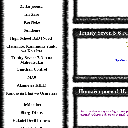
Zettai joousei
Iris Zero
Категория:
Hakoiri Devil Princess
| Просмот
Koi Neko
Sundome
Trinity Seven 5-6 
High School DxD [Novel]
Classmate, Kamimura Yuuka
wa Kou Itta
Trinity Seven: 7-Nin no
Пробел з
Mahoutsukai
Oniichan Control
MX0
Категория:
Trinity Seven
| Просмотров: 107
Akame ga KILL!
Новый проект! Hal
Kanojo ga Flag wo Oraretara
ReMember
Хотели бы когда-нибудь умере
Biorg Trinity
самый обычный, солнечный д
Hakoiri Devil Princess