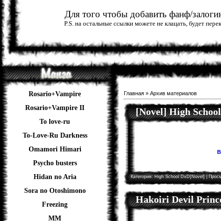
Для того чтобы добавить фанф/залогин
P.S. на остальные ссылки можете не клацать, будет пер
Rosario+Vampire
Главная
»
Архив материалов
Rosario+Vampire II
[Novel] High Schoo
To love-ru
To-Love-Ru Darkness
Omamori Himari
В
Psycho busters
Hidan no Aria
Категория:
High School DxD[Novel]
| Просм
Sora no Otoshimono
Hakoiri Devil Princ
Freezing
ММ