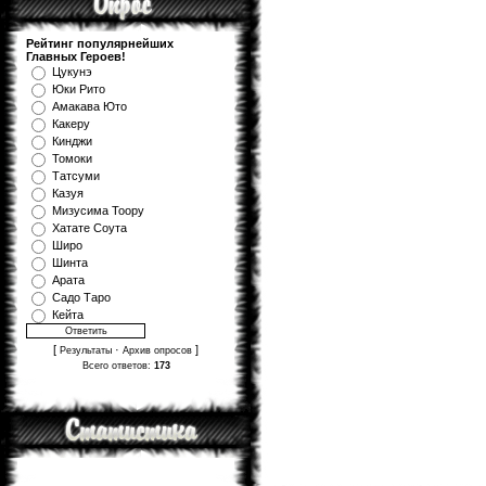
Рейтинг популярнейших
Главных Героев!
Цукунэ
Юки Рито
Амакава Юто
Какеру
Кинджи
Томоки
Татсуми
Казуя
Мизуcима Тоору
Хатате Соута
Широ
Шинта
Арата
Садо Таро
Кейта
[
·
]
Результаты
Архив опросов
Всего ответов:
173