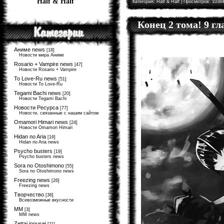
Half & Half
Категория:
Half & Half
| Просмотров: 10384
Конец 2 тома! 9 г
Аниме news
[18]
Новости мира Аниме
Rosario + Vampire news
[47]
Новости Rosario + Vampire
To Love-Ru news
[51]
Новости To Love-Ru
Tegami Bachi news
[20]
Новости Tegami Bachi
Новости Ресурса
[77]
Новости, связанные с нашим сайтом
Omamori Himari news
[24]
Новости Omamori Himari
Hidan no Aria
[16]
Hidan no Aria news
Psycho busters
[19]
Psycho busters news
Sora no Otoshimono
[55]
Sora no Otoshimono news
Freezing news
[26]
Freezing news
Творчество
[36]
Всевозможные вкусности
MM
[3]
MM news
Zettai joousei