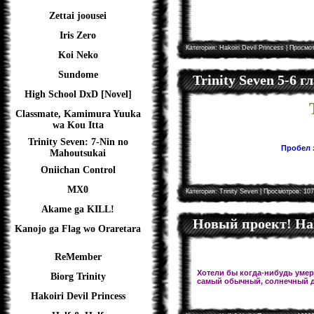
Zettai joousei
Iris Zero
Категория:
Hakoiri Devil Princess
| Просмот
Koi Neko
Sundome
Trinity Seven 5-6 
High School DxD [Novel]
Classmate, Kamimura Yuuka
wa Kou Itta
Trinity Seven: 7-Nin no
Пробел з
Mahoutsukai
Oniichan Control
MX0
Категория:
Trinity Seven
| Просмотров: 107
Akame ga KILL!
Новый проект! Hal
Kanojo ga Flag wo Oraretara
ReMember
Хотели бы когда-нибудь умере
Biorg Trinity
самый обычный, солнечный д
Hakoiri Devil Princess