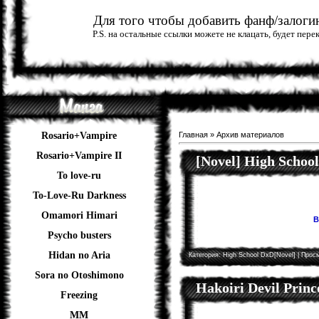
Для того чтобы добавить фанф/залогин
P.S. на остальные ссылки можете не клацать, будет пер
Rosario+Vampire
Главная
»
Архив материалов
Rosario+Vampire II
[Novel] High Schoo
To love-ru
To-Love-Ru Darkness
Omamori Himari
В
Psycho busters
Hidan no Aria
Категория:
High School DxD[Novel]
| Просм
Sora no Otoshimono
Hakoiri Devil Princ
Freezing
ММ