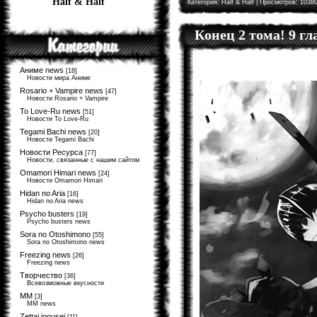
Half & Half
Категория:
Half & Half
| Просмотров: 10380
Конец 2 тома! 9 г
Аниме news
[18]
Новости мира Аниме
Rosario + Vampire news
[47]
Новости Rosario + Vampire
To Love-Ru news
[51]
Новости To Love-Ru
Tegami Bachi news
[20]
Новости Tegami Bachi
Новости Ресурса
[77]
Новости, связанные с нашим сайтом
Omamori Himari news
[24]
Новости Omamori Himari
Hidan no Aria
[16]
Hidan no Aria news
Psycho busters
[19]
Psycho busters news
Sora no Otoshimono
[55]
Sora no Otoshimono news
Freezing news
[26]
Freezing news
Творчество
[36]
Всевозможные вкусности
MM
[3]
MM news
Zettai joousei