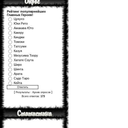
Рейтинг популярнейших
Главных Героев!
Цукунэ
Юки Рито
Амакава Юто
Какеру
Кинджи
Томоки
Татсуми
Казуя
Мизуcима Тоору
Хатате Соута
Широ
Шинта
Арата
Садо Таро
Кейта
[
·
]
Результаты
Архив опросов
Всего ответов:
173