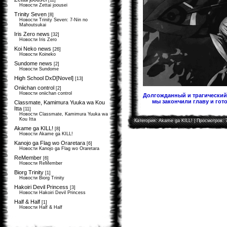
[11]
Новости Zettai joousei
Trinity Seven
[8]
Новости Trinity Seven: 7-Nin no
Mahoutsukai
Iris Zero news
[32]
Новости Iris Zero
Koi Neko news
[26]
Новости Koineko
Sundome news
[2]
Новости Sundome
High School DxD[Novel]
[13]
Oniichan control
[2]
Новости oniichan control
Долгожданный и трагический 
мы закончили главу и гото
Classmate, Kamimura Yuuka wa Kou
Itta
[11]
Новости Classmate, Kamimura Yuuka wa
Kou Itta
Категория:
Akame ga KILL!
| Просмотров: 
Akame ga KILL!
[8]
Новости Akame ga KILL!
Kanojo ga Flag wo Oraretara
[6]
Новости Kanojo ga Flag wo Oraretara
ReMember
[6]
Новости ReMember
Biorg Trinity
[1]
Новости Biorg Trinity
Hakoiri Devil Princess
[3]
Новости Hakoiri Devil Princess
Half & Half
[1]
Новости Half & Half