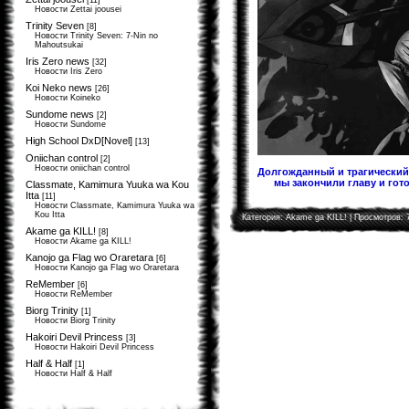
[11]
Новости Zettai joousei
Trinity Seven
[8]
Новости Trinity Seven: 7-Nin no
Mahoutsukai
Iris Zero news
[32]
Новости Iris Zero
Koi Neko news
[26]
Новости Koineko
Sundome news
[2]
Новости Sundome
High School DxD[Novel]
[13]
Oniichan control
[2]
Новости oniichan control
Долгожданный и трагический 
мы закончили главу и гото
Classmate, Kamimura Yuuka wa Kou
Itta
[11]
Новости Classmate, Kamimura Yuuka wa
Kou Itta
Категория:
Akame ga KILL!
| Просмотров: 
Akame ga KILL!
[8]
Новости Akame ga KILL!
Kanojo ga Flag wo Oraretara
[6]
Новости Kanojo ga Flag wo Oraretara
ReMember
[6]
Новости ReMember
Biorg Trinity
[1]
Новости Biorg Trinity
Hakoiri Devil Princess
[3]
Новости Hakoiri Devil Princess
Half & Half
[1]
Новости Half & Half