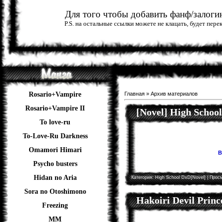
Для того чтобы добавить фанф/залогин
P.S. на остальные ссылки можете не клацать, будет пер
Rosario+Vampire
Главная
»
Архив материалов
Rosario+Vampire II
[Novel] High Schoo
To love-ru
To-Love-Ru Darkness
Omamori Himari
В
Psycho busters
Hidan no Aria
Категория:
High School DxD[Novel]
| Просм
Sora no Otoshimono
Hakoiri Devil Princ
Freezing
ММ