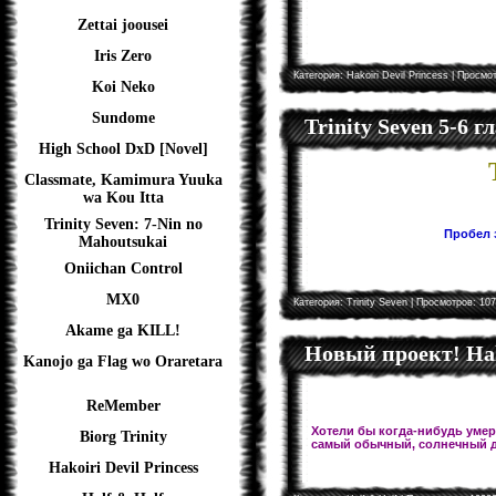
Zettai joousei
Iris Zero
Категория:
Hakoiri Devil Princess
| Просмот
Koi Neko
Sundome
Trinity Seven 5-6 
High School DxD [Novel]
Classmate, Kamimura Yuuka
wa Kou Itta
Trinity Seven: 7-Nin no
Пробел з
Mahoutsukai
Oniichan Control
MX0
Категория:
Trinity Seven
| Просмотров: 107
Akame ga KILL!
Новый проект! Hal
Kanojo ga Flag wo Oraretara
ReMember
Хотели бы когда-нибудь умере
Biorg Trinity
самый обычный, солнечный д
Hakoiri Devil Princess