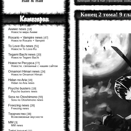
Half & Half
Категория:
Half & Half
| Просмотров: 10382
Конец 2 тома! 9 г
Аниме news
[18]
Новости мира Аниме
Rosario + Vampire news
[47]
Новости Rosario + Vampire
To Love-Ru news
[51]
Новости To Love-Ru
Tegami Bachi news
[20]
Новости Tegami Bachi
Новости Ресурса
[77]
Новости, связанные с нашим сайтом
Omamori Himari news
[24]
Новости Omamori Himari
Hidan no Aria
[16]
Hidan no Aria news
Psycho busters
[19]
Psycho busters news
Sora no Otoshimono
[55]
Sora no Otoshimono news
Freezing news
[26]
Freezing news
Творчество
[36]
Всевозможные вкусности
MM
[3]
MM news
Zettai joousei