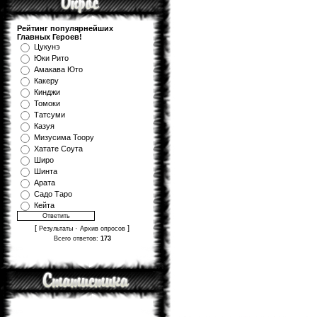
Рейтинг популярнейших
Главных Героев!
Цукунэ
Юки Рито
Амакава Юто
Какеру
Кинджи
Томоки
Татсуми
Казуя
Мизуcима Тоору
Хатате Соута
Широ
Шинта
Арата
Садо Таро
Кейта
[
·
]
Результаты
Архив опросов
Всего ответов:
173