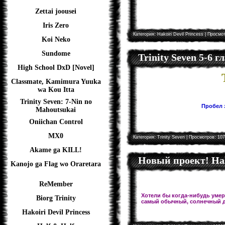
Zettai joousei
Iris Zero
Категория:
Hakoiri Devil Princess
| Просмот
Koi Neko
Sundome
Trinity Seven 5-6 
High School DxD [Novel]
Classmate, Kamimura Yuuka
wa Kou Itta
Trinity Seven: 7-Nin no
Пробел з
Mahoutsukai
Oniichan Control
MX0
Категория:
Trinity Seven
| Просмотров: 107
Akame ga KILL!
Новый проект! Hal
Kanojo ga Flag wo Oraretara
ReMember
Хотели бы когда-нибудь умере
Biorg Trinity
самый обычный, солнечный д
Hakoiri Devil Princess