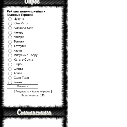
Рейтинг популярнейших
Главных Героев!
Цукунэ
Юки Рито
Амакава Юто
Какеру
Кинджи
Томоки
Татсуми
Казуя
Мизуcима Тоору
Хатате Соута
Широ
Шинта
Арата
Садо Таро
Кейта
[
·
]
Результаты
Архив опросов
Всего ответов:
173