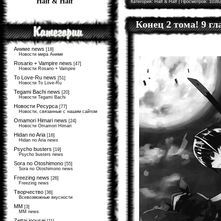
Half & Half
Категория:
Half & Half
| Просмотров: 10382
Конец 2 тома! 9 г
Аниме news
[18]
Новости мира Аниме
Rosario + Vampire news
[47]
Новости Rosario + Vampire
To Love-Ru news
[51]
Новости To Love-Ru
Tegami Bachi news
[20]
Новости Tegami Bachi
Новости Ресурса
[77]
Новости, связанные с нашим сайтом
Omamori Himari news
[24]
Новости Omamori Himari
Hidan no Aria
[16]
Hidan no Aria news
Psycho busters
[19]
Psycho busters news
Sora no Otoshimono
[55]
Sora no Otoshimono news
Freezing news
[26]
Freezing news
Творчество
[36]
Всевозможные вкусности
MM
[3]
MM news
Zettai joousei