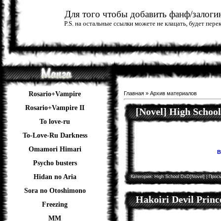
Для того чтобы добавить фанф/залогин
P.S. на остальные ссылки можете не клацать, будет пер
Rosario+Vampire
Главная
»
Архив материалов
Rosario+Vampire II
[Novel] High Schoo
To love-ru
To-Love-Ru Darkness
Omamori Himari
В
Psycho busters
Hidan no Aria
Категория:
High School DxD[Novel]
| Просм
Sora no Otoshimono
Hakoiri Devil Princ
Freezing
ММ