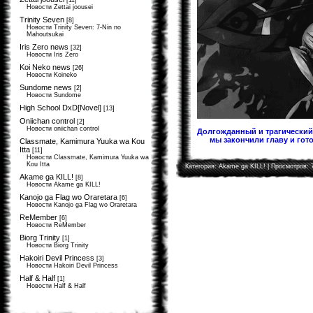
[11]
Новости Zettai joousei
Trinity Seven
[8]
Новости Trinity Seven: 7-Nin no
Mahoutsukai
Iris Zero news
[32]
Новости Iris Zero
Koi Neko news
[26]
Новости Koineko
Sundome news
[2]
Новости Sundome
High School DxD[Novel]
[13]
Oniichan control
[2]
Новости oniichan control
Долгожданный и трагический 
мы закончили главу и гото
Classmate, Kamimura Yuuka wa Kou
Itta
[11]
Новости Classmate, Kamimura Yuuka wa
Kou Itta
Категория:
Akame ga KILL!
| Просмотров: 
Akame ga KILL!
[8]
Новости Akame ga KILL!
Kanojo ga Flag wo Oraretara
[6]
Новости Kanojo ga Flag wo Oraretara
ReMember
[6]
Новости ReMember
Biorg Trinity
[1]
Новости Biorg Trinity
Hakoiri Devil Princess
[3]
Новости Hakoiri Devil Princess
Half & Half
[1]
Новости Half & Half