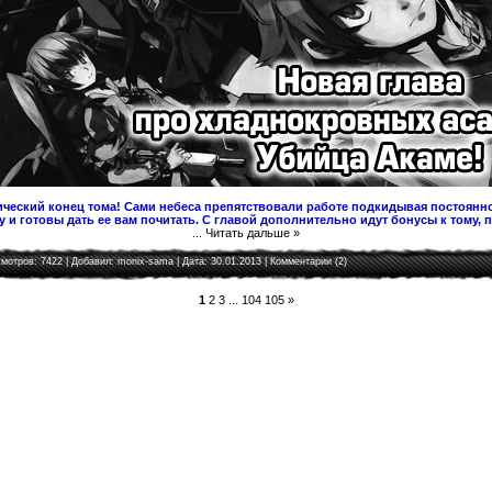
ческий конец тома! Сами небеса препятствовали работе подкидывая постоянно
 и готовы дать ее вам почитать. С главой дополнительно идут бонусы к тому, 
...
Читать дальше »
мотров: 7422 | Добавил:
monix-sama
| Дата:
30.01.2013
|
Комментарии (2)
1
2
3
...
104
105
»