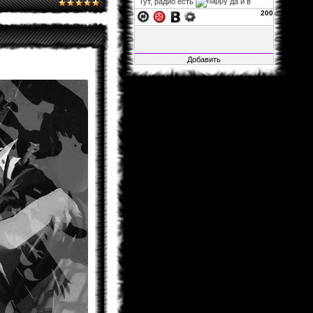
Тут, радио есть
да и в
фф...
200
xelarez
06.11.2013 02:22
Fable1547
, заглушка на
авторизацию не влияет, так что
можно за авторизацию не
переживать. а остальное закрыто,
ибо много там битого, да и вся
инфа итак на основном сайте.
Fable1547
25.10.2013 21:41
Воу воу воу, я смог зайти, несмотря
на то, что загулшка, во все стороны
заглушка!.. Мож её ослабить?
xelarez
29.04.2013 05:27
Matador
, это хорошо...
Matador
28.04.2013 15:22
Не буду говорить за всех, но в
принципе мне всё нормально.
xelarez
26.04.2013 08:57
товарищи читатели фанфов,
скажите, пожалуйста, с навигацией
по сайту и фанфам справляетесь
хорошо или что-то уж точно надо
менять?
Al1sh
04.02.2013 01:15
Новая Глава Розарио+Вампир
вышла....Уже как 4 Дня.Кстати