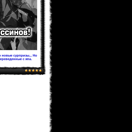
Предлагаю после перевода на
Ридманге добавить ее под именем
60.5 Темная Сторона Луны,чтобы в
будущем читатели не
запутывались!
KaHoHuP
04.02.2013 00:53
поздравляем WooT'a с
Keitaro
03.02.2013 21:30
Я жив, значит и раздел фанфов
медленно дышит. Идей у меня
хватает. Так что писать буду долго.
 новые сурпризы... Но
переведенные с япа.
BagirA-tan
03.02.2013 21:16
уууууууу!!!!!
monix-sama
03.02.2013 20:52
Надеюсь до лета будет. Верстка
идет, но медленно.
BagirA-tan
03.02.2013 20:35
а когда ожидать новый выпуск
журнала?
monix-sama
03.02.2013 18:58
Мангаки еще болеют. На новый год
писали у себя в твитере что почти
выздоровели, но за "Ирис зеро" еще
не взялись... и не жать до апреля
как минимум.