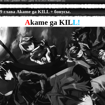
ов: 10382 | Добавил:
ArnsT
| Дата:
01.02.2013
|
Комментарии (11)
 9 глава Akame ga KILL + бонусы.
A
kame
ga
KIL
L!