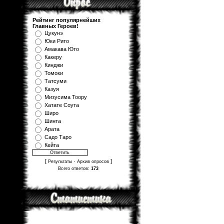
Рейтинг популярнейших
Главных Героев!
Цукунэ
Юки Рито
Амакава Юто
Какеру
Кинджи
Томоки
Татсуми
Казуя
Мизуcима Тоору
Хатате Соута
Широ
Шинта
Арата
Садо Таро
Кейта
[
·
]
Результаты
Архив опросов
Всего ответов:
173