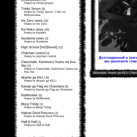
[11]
Новости Zettai joousei
Trinity Seven
[8]
Новости Trinity Seven: 7-Nin no
Mahoutsukai
Iris Zero news
[32]
Новости Iris Zero
Koi Neko news
[26]
Новости Koineko
Sundome news
[2]
Новости Sundome
High School DxD[Novel]
[13]
Oniichan control
[2]
Новости oniichan control
Долгожданный и траги
мы закончили главу
Classmate, Kamimura Yuuka wa Kou
Itta
[11]
Новости Classmate, Kamimura Yuuka wa
Kou Itta
Категория:
Akame ga KILL!
| Прос
Akame ga KILL!
[8]
Новости Akame ga KILL!
Kanojo ga Flag wo Oraretara
[6]
Новости Kanojo ga Flag wo Oraretara
ReMember
[6]
Новости ReMember
Biorg Trinity
[1]
Новости Biorg Trinity
Hakoiri Devil Princess
[3]
Новости Hakoiri Devil Princess
Half & Half
[1]
Новости Half & Half