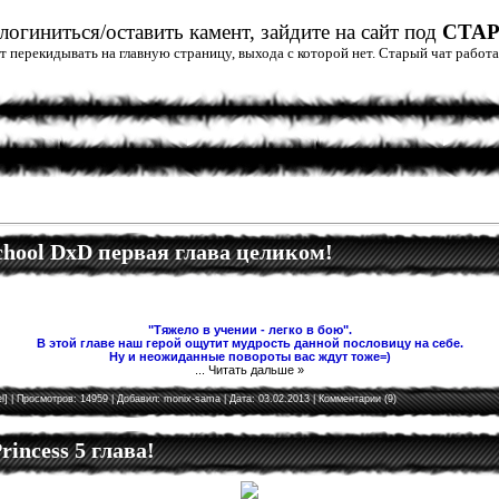
огиниться/оставить камент, зайдите на сайт под
СТА
дет перекидывать на главную страницу, выхода с которой нет. Старый чат рабо
School DxD первая глава целиком!
"Тяжело в учении - легко в бою".
В этой главе наш герой ощутит мудрость данной пословицу на себе.
Ну и неожиданные повороты вас ждут тоже=)
...
Читать дальше »
l]
| Просмотров: 14959 | Добавил:
monix-sama
| Дата:
03.02.2013
|
Комментарии (9)
rincess 5 глава!