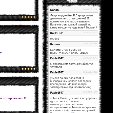
Darian
24.09.2014 21:58
Люди выручайте! В Сердце тьмы
демоном чего стал Цукуне? Я
помню что это както связано с
Болью и ментальной магией. но
какое конкретно название? Термин?
KaHoHuP
28.06.2014 11:00
ок, спс
Keitaro
28.06.2014 10:46
KaHoHuP, там смесь из
EXEC_VIENA. и EXEC_LINCA.
и?
Fable1547
08.03.2014 21:47
С праздником девушки!) айда тут
чатиться!))
Fable1547
06.11.2013 10:19
у меня до сих пор стоит, в
выпадающем списке последних
посещённых. Да и не я один
заглядываю сюда, ностальгия=)
Fable1547
06.11.2013 10:18
 и не спрашивал! В
xelarez
Влияет, её никак не убрать и
где-то раз из 10 она не
активируется и даёт шанс
авторизоваться. Можно, на крестик,
поставить свёртывание заглушки?