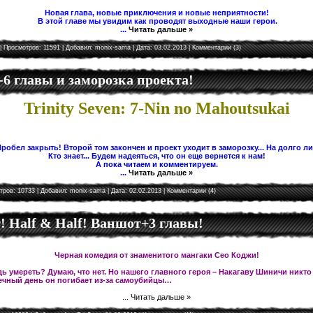
Новая глава, новые приключения и новые неприятности!
В этой главе мы увидим как проводят выходные наши герои.
...
Читать дальше »
| Просмотров: 11591 | Добавил:
monix-sama
| Дата:
03.02.2013
|
Комментарии (3)
5-6 главы и заморозка проекта!
Trinity Seven: 7-Nin no Mahoutsukai
робел закрыть! Второй том закончен и проект уходит в заморозку... На долго л
Кто знает... Будем надеяться, что он еще вернется к нам!
А пока читаем и комментируем.
...
Читать дальше »
тров: 10733 | Добавил:
monix-sama
| Дата:
02.02.2013
|
Комментарии (4)
 Half & Half! Ваншот+3 главы!
Черная комедия от знаменитого мангаки Сео Коджи!
ь умереть? Думаю, что нет. Но нашего главного героя – Накагаву Шиничи никто
чный день он погибает из-за самоубийцы…
...
Читать дальше »