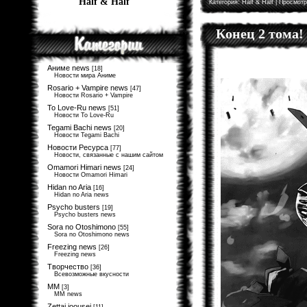
Half & Half
Категория:
Half & Half
| Просмотр
Конец 2 тома!
Аниме news
[18]
Новости мира Аниме
Rosario + Vampire news
[47]
Новости Rosario + Vampire
To Love-Ru news
[51]
Новости To Love-Ru
Tegami Bachi news
[20]
Новости Tegami Bachi
Новости Ресурса
[77]
Новости, связанные с нашим сайтом
Omamori Himari news
[24]
Новости Omamori Himari
Hidan no Aria
[16]
Hidan no Aria news
Psycho busters
[19]
Psycho busters news
Sora no Otoshimono
[55]
Sora no Otoshimono news
Freezing news
[26]
Freezing news
Творчество
[36]
Всевозможные вкусности
MM
[3]
MM news
Zettai joousei