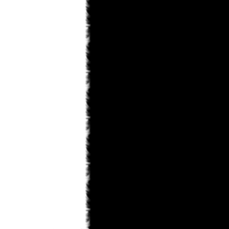
KaHoHuP
31.01.2013 14:09
правда к концу игры шевелюра у
него все равно побелеет
KaHoHuP
31.01.2013 14:08
Toni
, мне особенно понравилось в
первой миссии - данте на голову
белый парик упал, тот в зеркало
посмотрелся, посмотрелся и такой
"ДА НИКОГДА!!!"
Toni
31.01.2013 12:49
ну теперь лишь бы пошла)
monteg
31.01.2013 12:43
x-torrents/torrent/536567/dmc-devil-
may-cry-repack-ot-r.g.-catalyst-2013
monteg
31.01.2013 12:41
могу силку дать если тут можно ?
Toni
31.01.2013 12:40
а где скачать не подскажите??
monteg
31.01.2013 12:38
я тоже прошол всю а когда будет
след глава росарио
KaHoHuP
31.01.2013 11:55
черт, опять под татьянкиным
аккаунтом написал...