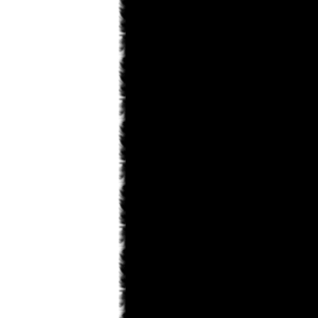
saskeuciha
03.02.2013 18:28
забросил
saskeuciha
03.02.2013 18:26
Привет у ка во есть инфо что там с
ирис зеро то уже 5 месяцев не 1
новый главы нет. ЗА зто время
можно было выздороветь от любой
болезни. Надеюсь что мангака
мангу не
Narla
02.02.2013 22:31
ArnsT
пиши давай... А то совсем
задница получается...
ArnsT
02.02.2013 00:46
Narla
, я вот думаю рассказ
написать... только смелости не
наберусь...
Matador
31.01.2013 23:45
Поменять то можно. Просто
товарищ Канонир имел ввиду, что
Данте побелеет в конце по сюжету .
Narla
31.01.2013 22:08
мдя... раздел фанфов почти умер,
остался только Кейтаро...
Toni
31.01.2013 19:10
там же внешний вид сразу можно
изменить на старый.