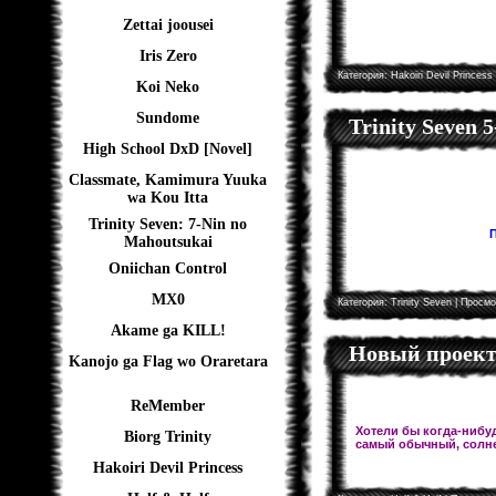
Zettai joousei
Iris Zero
Категория:
Hakoiri Devil Princess
Koi Neko
Sundome
Trinity Seven 
High School DxD [Novel]
Classmate, Kamimura Yuuka
wa Kou Itta
Trinity Seven: 7-Nin no
П
Mahoutsukai
Oniichan Control
MX0
Категория:
Trinity Seven
| Просмо
Akame ga KILL!
Новый проект!
Kanojo ga Flag wo Oraretara
ReMember
Хотели бы когда-нибуд
Biorg Trinity
самый обычный, солне
Hakoiri Devil Princess