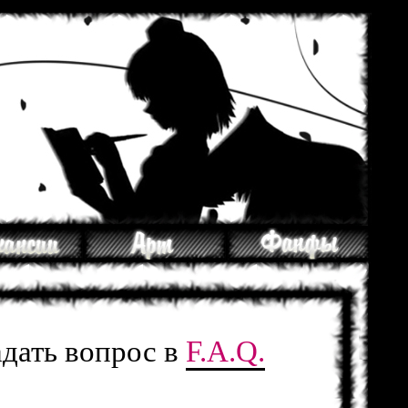
адать вопрос в
F.A.Q.