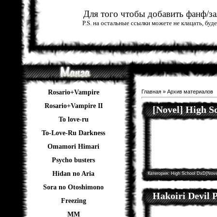
Для того чтобы добавить фанф/зал
P.S. на остальные ссылки можете не клацать, бу
Rosario+Vampire
Главная
»
Архив материалов
Rosario+Vampire II
[Novel] High 
To love-ru
To-Love-Ru Darkness
Omamori Himari
Psycho busters
Hidan no Aria
Категория:
High School DxD[Nove
Sora no Otoshimono
Hakoiri Devil P
Freezing
ММ