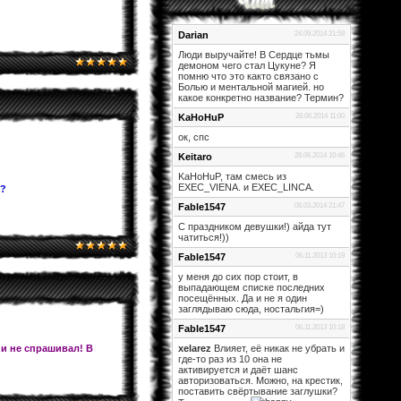
Darian
24.09.2014 21:58
Люди выручайте! В Сердце тьмы
демоном чего стал Цукуне? Я
помню что это както связано с
Болью и ментальной магией. но
какое конкретно название? Термин?
KaHoHuP
28.06.2014 11:00
ок, спс
Keitaro
28.06.2014 10:46
KaHoHuP, там смесь из
EXEC_VIENA. и EXEC_LINCA.
и?
Fable1547
08.03.2014 21:47
С праздником девушки!) айда тут
чатиться!))
Fable1547
06.11.2013 10:19
у меня до сих пор стоит, в
выпадающем списке последних
посещённых. Да и не я один
заглядываю сюда, ностальгия=)
Fable1547
06.11.2013 10:18
 и не спрашивал! В
xelarez
Влияет, её никак не убрать и
где-то раз из 10 она не
активируется и даёт шанс
авторизоваться. Можно, на крестик,
поставить свёртывание заглушки?