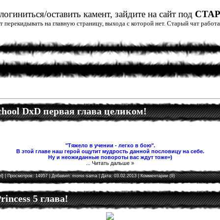
огиниться/оставить камент, зайдите на сайт под
СТА
дет перекидывать на главную страницу, выхода с которой нет. Старый чат рабо
School DxD первая глава целиком!
"Тяжело в учении - легко в бою".
В этой главе наш герой ощутит мудрость данной пословицу на себе.
Ну и неожиданные повороты вас ждут тоже=)
...
Читать дальше »
l]
| Просмотров: 14957 | Добавил:
monix-sama
| Дата:
03.02.2013
|
Комментарии (9)
rincess 5 глава!