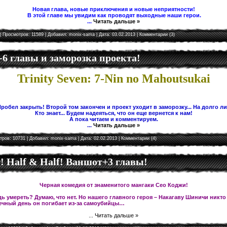
Новая глава, новые приключения и новые неприятности!
В этой главе мы увидим как проводят выходные наши герои.
...
Читать дальше »
| Просмотров: 11589 | Добавил:
monix-sama
| Дата:
03.02.2013
|
Комментарии (3)
5-6 главы и заморозка проекта!
Trinity Seven: 7-Nin no Mahoutsukai
робел закрыть! Второй том закончен и проект уходит в заморозку... На долго л
Кто знает... Будем надеяться, что он еще вернется к нам!
А пока читаем и комментируем.
...
Читать дальше »
тров: 10731 | Добавил:
monix-sama
| Дата:
02.02.2013
|
Комментарии (4)
 Half & Half! Ваншот+3 главы!
Черная комедия от знаменитого мангаки Сео Коджи!
ь умереть? Думаю, что нет. Но нашего главного героя – Накагаву Шиничи никто
чный день он погибает из-за самоубийцы…
...
Читать дальше »