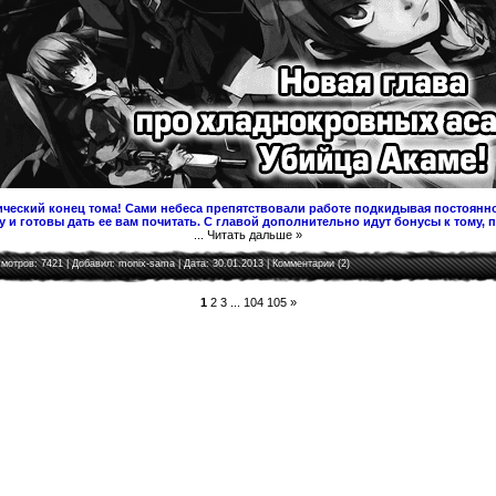
ческий конец тома! Сами небеса препятствовали работе подкидывая постоянно
 и готовы дать ее вам почитать. С главой дополнительно идут бонусы к тому, 
...
Читать дальше »
мотров: 7421 | Добавил:
monix-sama
| Дата:
30.01.2013
|
Комментарии (2)
1
2
3
...
104
105
»