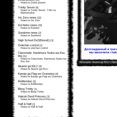
[11]
Новости Zettai joousei
Trinity Seven
[8]
Новости Trinity Seven: 7-Nin no
Mahoutsukai
Iris Zero news
[32]
Новости Iris Zero
Koi Neko news
[26]
Новости Koineko
Sundome news
[2]
Новости Sundome
High School DxD[Novel]
[13]
Oniichan control
[2]
Новости oniichan control
Долгожданный и траги
мы закончили главу
Classmate, Kamimura Yuuka wa Kou
Itta
[11]
Новости Classmate, Kamimura Yuuka wa
Kou Itta
Категория:
Akame ga KILL!
| Прос
Akame ga KILL!
[8]
Новости Akame ga KILL!
Kanojo ga Flag wo Oraretara
[6]
Новости Kanojo ga Flag wo Oraretara
ReMember
[6]
Новости ReMember
Biorg Trinity
[1]
Новости Biorg Trinity
Hakoiri Devil Princess
[3]
Новости Hakoiri Devil Princess
Half & Half
[1]
Новости Half & Half