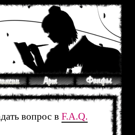
адать вопрос в
F.A.Q.