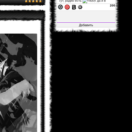
Тут, радио есть
да и в
фф...
200
xelarez
06.11.2013 02:22
Fable1547
, заглушка на
авторизацию не влияет, так что
можно за авторизацию не
переживать. а остальное закрыто,
ибо много там битого, да и вся
инфа итак на основном сайте.
Fable1547
25.10.2013 21:41
Воу воу воу, я смог зайти, несмотря
на то, что загулшка, во все стороны
заглушка!.. Мож её ослабить?
xelarez
29.04.2013 05:27
Matador
, это хорошо...
Matador
28.04.2013 15:22
Не буду говорить за всех, но в
принципе мне всё нормально.
xelarez
26.04.2013 08:57
товарищи читатели фанфов,
скажите, пожалуйста, с навигацией
по сайту и фанфам справляетесь
хорошо или что-то уж точно надо
менять?
Al1sh
04.02.2013 01:15
Новая Глава Розарио+Вампир
вышла....Уже как 4 Дня.Кстати