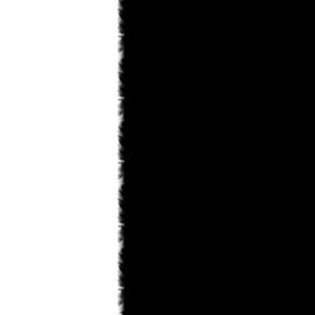
KaHoHuP
31.01.2013 14:09
правда к концу игры шевелюра у
него все равно побелеет
KaHoHuP
31.01.2013 14:08
Toni
, мне особенно понравилось в
первой миссии - данте на голову
белый парик упал, тот в зеркало
посмотрелся, посмотрелся и такой
"ДА НИКОГДА!!!"
Toni
31.01.2013 12:49
ну теперь лишь бы пошла)
monteg
31.01.2013 12:43
x-torrents/torrent/536567/dmc-devil-
may-cry-repack-ot-r.g.-catalyst-2013
monteg
31.01.2013 12:41
могу силку дать если тут можно ?
Toni
31.01.2013 12:40
а где скачать не подскажите??
monteg
31.01.2013 12:38
я тоже прошол всю а когда будет
след глава росарио
KaHoHuP
31.01.2013 11:55
черт, опять под татьянкиным
аккаунтом написал...