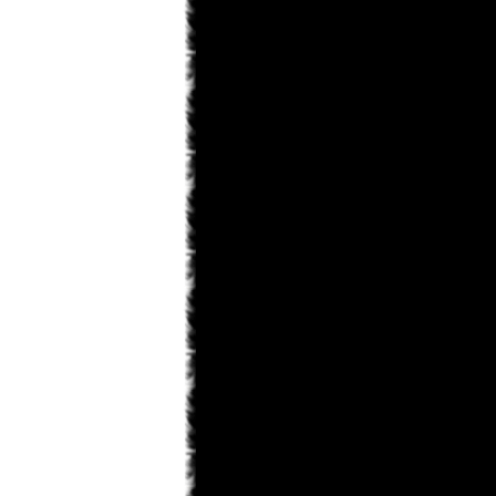
saskeuciha
03.02.2013 18:28
забросил
saskeuciha
03.02.2013 18:26
Привет у ка во есть инфо что там с
ирис зеро то уже 5 месяцев не 1
новый главы нет. ЗА зто время
можно было выздороветь от любой
болезни. Надеюсь что мангака
мангу не
Narla
02.02.2013 22:31
ArnsT
пиши давай... А то совсем
задница получается...
ArnsT
02.02.2013 00:46
Narla
, я вот думаю рассказ
написать... только смелости не
наберусь...
Matador
31.01.2013 23:45
Поменять то можно. Просто
товарищ Канонир имел ввиду, что
Данте побелеет в конце по сюжету .
Narla
31.01.2013 22:08
мдя... раздел фанфов почти умер,
остался только Кейтаро...
Toni
31.01.2013 19:10
там же внешний вид сразу можно
изменить на старый.