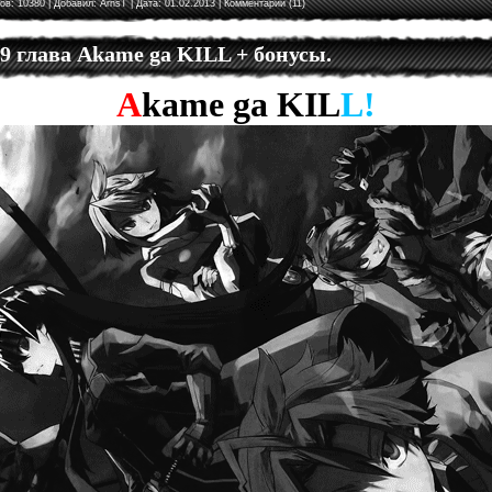
ов: 10380 | Добавил:
ArnsT
| Дата:
01.02.2013
|
Комментарии (11)
 9 глава Akame ga KILL + бонусы.
A
kame
ga
KIL
L!