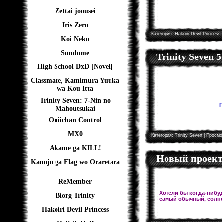
Zettai joousei
Iris Zero
Категория:
Hakoiri Devil Princess
Koi Neko
Sundome
Trinity Seven 
High School DxD [Novel]
Classmate, Kamimura Yuuka
wa Kou Itta
Trinity Seven: 7-Nin no
П
Mahoutsukai
Oniichan Control
MX0
Категория:
Trinity Seven
| Просмо
Akame ga KILL!
Новый проект!
Kanojo ga Flag wo Oraretara
ReMember
Хотели бы когда-нибуд
Biorg Trinity
самый обычный, солне
Hakoiri Devil Princess