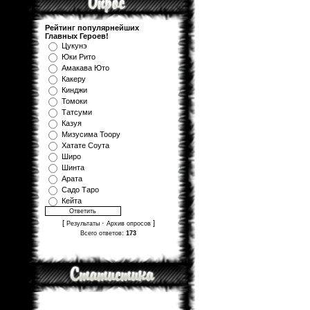
Рейтинг популярнейших
Главных Героев!
Цукунэ
Юки Рито
Амакава Юто
Какеру
Кинджи
Томоки
Татсуми
Казуя
Мизуcима Тоору
Хатате Соута
Широ
Шинта
Арата
Садо Таро
Кейта
[
·
]
Результаты
Архив опросов
Всего ответов:
173