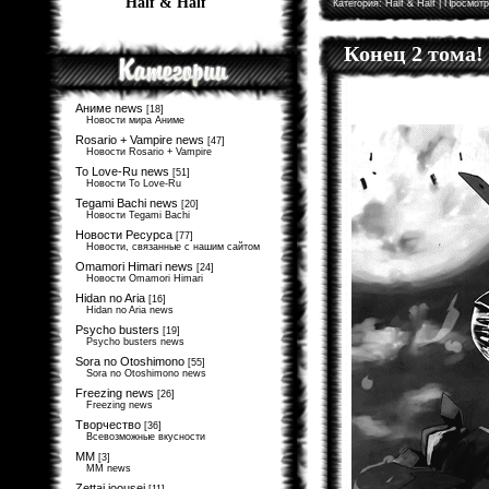
Half & Half
Категория:
Half & Half
| Просмотр
Конец 2 тома!
Аниме news
[18]
Новости мира Аниме
Rosario + Vampire news
[47]
Новости Rosario + Vampire
To Love-Ru news
[51]
Новости To Love-Ru
Tegami Bachi news
[20]
Новости Tegami Bachi
Новости Ресурса
[77]
Новости, связанные с нашим сайтом
Omamori Himari news
[24]
Новости Omamori Himari
Hidan no Aria
[16]
Hidan no Aria news
Psycho busters
[19]
Psycho busters news
Sora no Otoshimono
[55]
Sora no Otoshimono news
Freezing news
[26]
Freezing news
Творчество
[36]
Всевозможные вкусности
MM
[3]
MM news
Zettai joousei