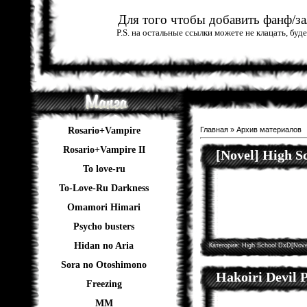
Для того чтобы добавить фанф/зал
P.S. на остальные ссылки можете не клацать, бу
Rosario+Vampire
Главная
»
Архив материалов
Rosario+Vampire II
[Novel] High 
To love-ru
To-Love-Ru Darkness
Omamori Himari
Psycho busters
Hidan no Aria
Категория:
High School DxD[Nove
Sora no Otoshimono
Hakoiri Devil P
Freezing
ММ