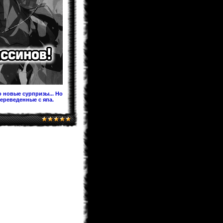
Предлагаю после перевода на
Ридманге добавить ее под именем
60.5 Темная Сторона Луны,чтобы в
будущем читатели не
запутывались!
KaHoHuP
04.02.2013 00:53
поздравляем WooT'a с
Keitaro
03.02.2013 21:30
Я жив, значит и раздел фанфов
медленно дышит. Идей у меня
хватает. Так что писать буду долго.
 новые сурпризы... Но
переведенные с япа.
BagirA-tan
03.02.2013 21:16
уууууууу!!!!!
monix-sama
03.02.2013 20:52
Надеюсь до лета будет. Верстка
идет, но медленно.
BagirA-tan
03.02.2013 20:35
а когда ожидать новый выпуск
журнала?
monix-sama
03.02.2013 18:58
Мангаки еще болеют. На новый год
писали у себя в твитере что почти
выздоровели, но за "Ирис зеро" еще
не взялись... и не жать до апреля
как минимум.