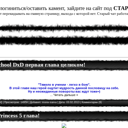
огиниться/оставить камент, зайдите на сайт под
СТА
дет перекидывать на главную страницу, выхода с которой нет. Старый чат рабо
School DxD первая глава целиком!
"Тяжело в учении - легко в бою".
В этой главе наш герой ощутит мудрость данной пословицу на себе.
Ну и неожиданные повороты вас ждут тоже=)
...
Читать дальше »
l]
| Просмотров: 14959 | Добавил:
monix-sama
| Дата:
03.02.2013
|
Комментарии (9)
rincess 5 глава!