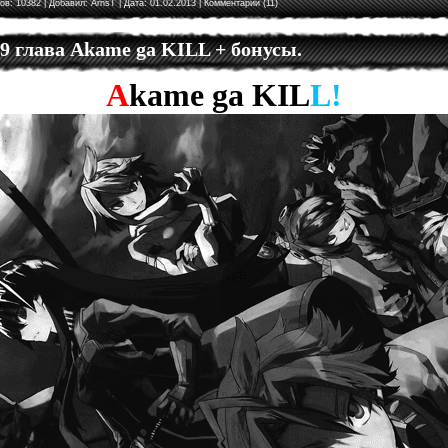
ов: 10382 | Добавил:
ArnsT
| Дата:
01.02.2013
|
Комментарии (11)
 9 глава Akame ga KILL + бонусы.
A
kame
ga
KIL
L!