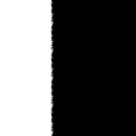
saskeuciha
03.02.2013 18:28
забросил
saskeuciha
03.02.2013 18:26
Привет у ка во есть инфо что там с
ирис зеро то уже 5 месяцев не 1
новый главы нет. ЗА зто время
можно было выздороветь от любой
болезни. Надеюсь что мангака
мангу не
Narla
02.02.2013 22:31
ArnsT
пиши давай... А то совсем
задница получается...
ArnsT
02.02.2013 00:46
Narla
, я вот думаю рассказ
написать... только смелости не
наберусь...
Matador
31.01.2013 23:45
Поменять то можно. Просто
товарищ Канонир имел ввиду, что
Данте побелеет в конце по сюжету .
Narla
31.01.2013 22:08
мдя... раздел фанфов почти умер,
остался только Кейтаро...
Toni
31.01.2013 19:10
там же внешний вид сразу можно
изменить на старый.