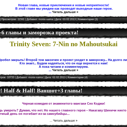
Новая глава, новые приключения и новые неприятности!
В этой главе мы увидим как проводят выходные наши герои.
...
Читать дальше »
| Просмотров: 11591 | Добавил:
monix-sama
| Дата:
03.02.2013
|
Комментарии (3)
5-6 главы и заморозка проекта!
Trinity Seven: 7-Nin no Mahoutsukai
робел закрыть! Второй том закончен и проект уходит в заморозку... На долго л
Кто знает... Будем надеяться, что он еще вернется к нам!
А пока читаем и комментируем.
...
Читать дальше »
тров: 10733 | Добавил:
monix-sama
| Дата:
02.02.2013
|
Комментарии (4)
 Half & Half! Ваншот+3 главы!
Черная комедия от знаменитого мангаки Сео Коджи!
ь умереть? Думаю, что нет. Но нашего главного героя – Накагаву Шиничи никто
чный день он погибает из-за самоубийцы…
...
Читать дальше »