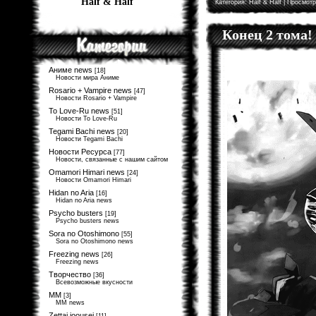
Half & Half
Категория:
Half & Half
| Просмотр
Конец 2 тома!
Аниме news
[18]
Новости мира Аниме
Rosario + Vampire news
[47]
Новости Rosario + Vampire
To Love-Ru news
[51]
Новости To Love-Ru
Tegami Bachi news
[20]
Новости Tegami Bachi
Новости Ресурса
[77]
Новости, связанные с нашим сайтом
Omamori Himari news
[24]
Новости Omamori Himari
Hidan no Aria
[16]
Hidan no Aria news
Psycho busters
[19]
Psycho busters news
Sora no Otoshimono
[55]
Sora no Otoshimono news
Freezing news
[26]
Freezing news
Творчество
[36]
Всевозможные вкусности
MM
[3]
MM news
Zettai joousei