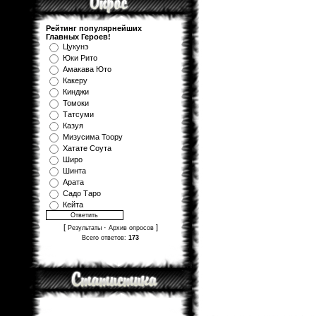
Рейтинг популярнейших
Главных Героев!
Цукунэ
Юки Рито
Амакава Юто
Какеру
Кинджи
Томоки
Татсуми
Казуя
Мизуcима Тоору
Хатате Соута
Широ
Шинта
Арата
Садо Таро
Кейта
[
·
]
Результаты
Архив опросов
Всего ответов:
173