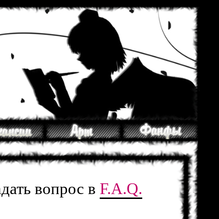
адать вопрос в
F.A.Q.