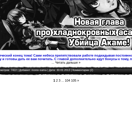
ческий конец тома! Сами небеса препятствовали работе подкидывая постоянно
 и готовы дать ее вам почитать. С главой дополнительно идут бонусы к тому, 
...
Читать дальше »
мотров: 7422 | Добавил:
monix-sama
| Дата:
30.01.2013
|
Комментарии (2)
1
2
3
...
104
105
»