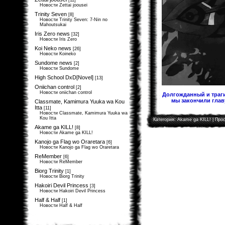
[11]
Новости Zettai joousei
Trinity Seven
[8]
Новости Trinity Seven: 7-Nin no
Mahoutsukai
Iris Zero news
[32]
Новости Iris Zero
Koi Neko news
[26]
Новости Koineko
Sundome news
[2]
Новости Sundome
High School DxD[Novel]
[13]
Oniichan control
[2]
Новости oniichan control
Долгожданный и траги
мы закончили главу
Classmate, Kamimura Yuuka wa Kou
Itta
[11]
Новости Classmate, Kamimura Yuuka wa
Kou Itta
Категория:
Akame ga KILL!
| Прос
Akame ga KILL!
[8]
Новости Akame ga KILL!
Kanojo ga Flag wo Oraretara
[6]
Новости Kanojo ga Flag wo Oraretara
ReMember
[6]
Новости ReMember
Biorg Trinity
[1]
Новости Biorg Trinity
Hakoiri Devil Princess
[3]
Новости Hakoiri Devil Princess
Half & Half
[1]
Новости Half & Half