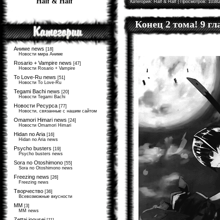
Half & Half
Категория:
Half & Half
| Просмотров: 10382
Конец 2 тома! 9 г
Аниме news
[18]
Новости мира Аниме
Rosario + Vampire news
[47]
Новости Rosario + Vampire
To Love-Ru news
[51]
Новости To Love-Ru
Tegami Bachi news
[20]
Новости Tegami Bachi
Новости Ресурса
[77]
Новости, связанные с нашим сайтом
Omamori Himari news
[24]
Новости Omamori Himari
Hidan no Aria
[16]
Hidan no Aria news
Psycho busters
[19]
Psycho busters news
Sora no Otoshimono
[55]
Sora no Otoshimono news
Freezing news
[26]
Freezing news
Творчество
[36]
Всевозможные вкусности
MM
[3]
MM news
Zettai joousei