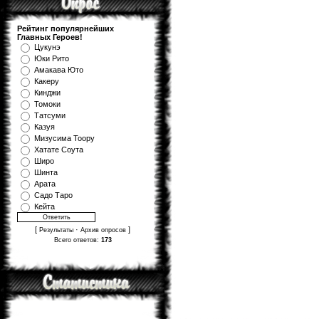
Рейтинг популярнейших
Главных Героев!
Цукунэ
Юки Рито
Амакава Юто
Какеру
Кинджи
Томоки
Татсуми
Казуя
Мизуcима Тоору
Хатате Соута
Широ
Шинта
Арата
Садо Таро
Кейта
[
·
]
Результаты
Архив опросов
Всего ответов:
173