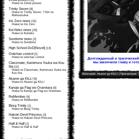
[11]
Новости Zettai joousei
Trinity Seven
[8]
Новости Trinity Seven: 7-Nin no
Mahoutsukai
Iris Zero news
[32]
Новости Iris Zero
Koi Neko news
[26]
Новости Koineko
Sundome news
[2]
Новости Sundome
High School DxD[Novel]
[13]
Oniichan control
[2]
Новости oniichan control
Долгожданный и трагический 
мы закончили главу и гото
Classmate, Kamimura Yuuka wa Kou
Itta
[11]
Новости Classmate, Kamimura Yuuka wa
Kou Itta
Категория:
Akame ga KILL!
| Просмотров: 
Akame ga KILL!
[8]
Новости Akame ga KILL!
Kanojo ga Flag wo Oraretara
[6]
Новости Kanojo ga Flag wo Oraretara
ReMember
[6]
Новости ReMember
Biorg Trinity
[1]
Новости Biorg Trinity
Hakoiri Devil Princess
[3]
Новости Hakoiri Devil Princess
Half & Half
[1]
Новости Half & Half