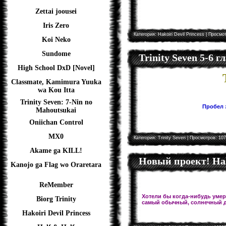
Zettai joousei
Iris Zero
Категория:
Hakoiri Devil Princess
| Просмот
Koi Neko
Sundome
Trinity Seven 5-6 
High School DxD [Novel]
Classmate, Kamimura Yuuka
wa Kou Itta
Trinity Seven: 7-Nin no
Пробел з
Mahoutsukai
Oniichan Control
MX0
Категория:
Trinity Seven
| Просмотров: 107
Akame ga KILL!
Новый проект! Hal
Kanojo ga Flag wo Oraretara
ReMember
Хотели бы когда-нибудь умере
Biorg Trinity
самый обычный, солнечный д
Hakoiri Devil Princess