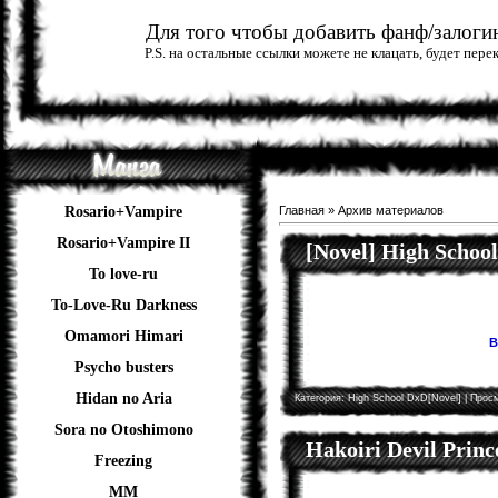
Для того чтобы добавить фанф/залогин
P.S. на остальные ссылки можете не клацать, будет пер
Rosario+Vampire
Главная
»
Архив материалов
Rosario+Vampire II
[Novel] High Schoo
To love-ru
To-Love-Ru Darkness
Omamori Himari
В
Psycho busters
Hidan no Aria
Категория:
High School DxD[Novel]
| Просм
Sora no Otoshimono
Hakoiri Devil Princ
Freezing
ММ