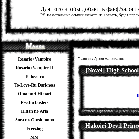
Для того чтобы добавить фанф/залогин
P.S. на остальные ссылки можете не клацать, будет пер
Rosario+Vampire
Главная
»
Архив материалов
Rosario+Vampire II
[Novel] High Schoo
To love-ru
To-Love-Ru Darkness
Omamori Himari
В
Psycho busters
Hidan no Aria
Категория:
High School DxD[Novel]
| Просм
Sora no Otoshimono
Hakoiri Devil Princ
Freezing
ММ