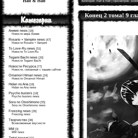
Half & Half
Категория:
Half & Half
| Просмотров: 10384
Конец 2 тома! 9 г
Аниме news
[18]
Новости мира Аниме
Rosario + Vampire news
[47]
Новости Rosario + Vampire
To Love-Ru news
[51]
Новости To Love-Ru
Tegami Bachi news
[20]
Новости Tegami Bachi
Новости Ресурса
[77]
Новости, связанные с нашим сайтом
Omamori Himari news
[24]
Новости Omamori Himari
Hidan no Aria
[16]
Hidan no Aria news
Psycho busters
[19]
Psycho busters news
Sora no Otoshimono
[55]
Sora no Otoshimono news
Freezing news
[26]
Freezing news
Творчество
[36]
Всевозможные вкусности
MM
[3]
MM news
Zettai joousei