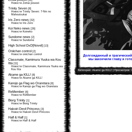
[11]
Новости Zettai joousei
Trinity Seven
[8]
Новости Trinity Seven: 7-Nin no
Mahoutsukai
Iris Zero news
[32]
Новости Iris Zero
Koi Neko news
[26]
Новости Koineko
Sundome news
[2]
Новости Sundome
High School DxD[Novel]
[13]
Oniichan control
[2]
Новости oniichan control
Долгожданный и трагический 
мы закончили главу и гото
Classmate, Kamimura Yuuka wa Kou
Itta
[11]
Новости Classmate, Kamimura Yuuka wa
Kou Itta
Категория:
Akame ga KILL!
| Просмотров: 
Akame ga KILL!
[8]
Новости Akame ga KILL!
Kanojo ga Flag wo Oraretara
[6]
Новости Kanojo ga Flag wo Oraretara
ReMember
[6]
Новости ReMember
Biorg Trinity
[1]
Новости Biorg Trinity
Hakoiri Devil Princess
[3]
Новости Hakoiri Devil Princess
Half & Half
[1]
Новости Half & Half