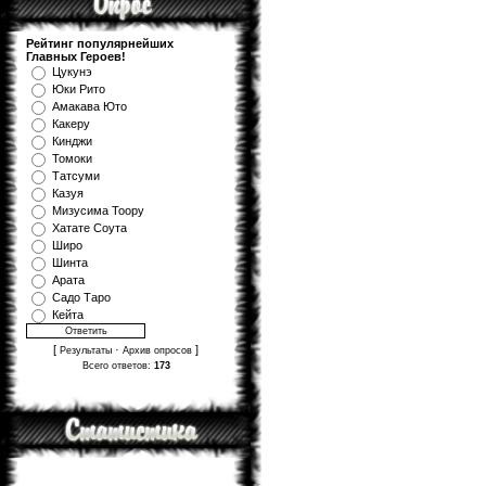
Рейтинг популярнейших
Главных Героев!
Цукунэ
Юки Рито
Амакава Юто
Какеру
Кинджи
Томоки
Татсуми
Казуя
Мизуcима Тоору
Хатате Соута
Широ
Шинта
Арата
Садо Таро
Кейта
[
·
]
Результаты
Архив опросов
Всего ответов:
173