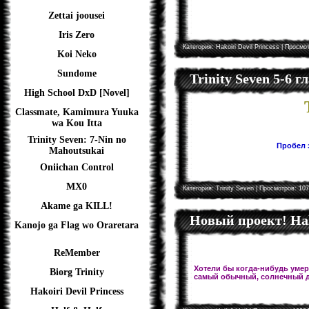
Zettai joousei
Iris Zero
Категория:
Hakoiri Devil Princess
| Просмот
Koi Neko
Sundome
Trinity Seven 5-6 
High School DxD [Novel]
Classmate, Kamimura Yuuka
wa Kou Itta
Trinity Seven: 7-Nin no
Пробел з
Mahoutsukai
Oniichan Control
MX0
Категория:
Trinity Seven
| Просмотров: 107
Akame ga KILL!
Новый проект! Hal
Kanojo ga Flag wo Oraretara
ReMember
Хотели бы когда-нибудь умере
Biorg Trinity
самый обычный, солнечный д
Hakoiri Devil Princess