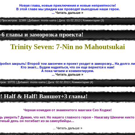
Новая глава, новые приключения и новые неприятности!
В этой главе мы увидим как проводят выходные наши герои.
...
Читать дальше »
| Просмотров: 11589 | Добавил:
monix-sama
| Дата:
03.02.2013
|
Комментарии (3)
5-6 главы и заморозка проекта!
Trinity Seven: 7-Nin no Mahoutsukai
робел закрыть! Второй том закончен и проект уходит в заморозку... На долго л
Кто знает... Будем надеяться, что он еще вернется к нам!
А пока читаем и комментируем.
...
Читать дальше »
тров: 10731 | Добавил:
monix-sama
| Дата:
02.02.2013
|
Комментарии (4)
 Half & Half! Ваншот+3 главы!
Черная комедия от знаменитого мангаки Сео Коджи!
ь умереть? Думаю, что нет. Но нашего главного героя – Накагаву Шиничи никто
чный день он погибает из-за самоубийцы…
...
Читать дальше »