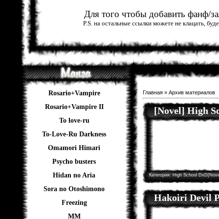
Для того чтобы добавить фанф/зал
P.S. на остальные ссылки можете не клацать, бу
Rosario+Vampire
Главная
»
Архив материалов
Rosario+Vampire II
[Novel] High 
To love-ru
To-Love-Ru Darkness
Omamori Himari
Psycho busters
Hidan no Aria
Категория:
High School DxD[Nove
Sora no Otoshimono
Hakoiri Devil P
Freezing
ММ