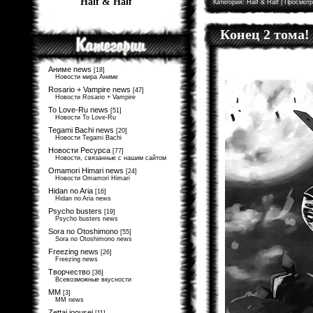
Half & Half
Категория:
Half & Half
| Просмотр
Конец 2 тома!
Аниме news
[18]
Новости мира Аниме
Rosario + Vampire news
[47]
Новости Rosario + Vampire
To Love-Ru news
[51]
Новости To Love-Ru
Tegami Bachi news
[20]
Новости Tegami Bachi
Новости Ресурса
[77]
Новости, связанные с нашим сайтом
Omamori Himari news
[24]
Новости Omamori Himari
Hidan no Aria
[16]
Hidan no Aria news
Psycho busters
[19]
Psycho busters news
Sora no Otoshimono
[55]
Sora no Otoshimono news
Freezing news
[26]
Freezing news
Творчество
[36]
Всевозможные вкусности
MM
[3]
MM news
Zettai joousei