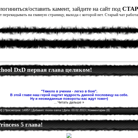
огиниться/оставить камент, зайдите на сайт под
СТА
дет перекидывать на главную страницу, выхода с которой нет. Старый чат рабо
School DxD первая глава целиком!
"Тяжело в учении - легко в бою".
В этой главе наш герой ощутит мудрость данной пословицу на себе.
Ну и неожиданные повороты вас ждут тоже=)
...
Читать дальше »
l]
| Просмотров: 14957 | Добавил:
monix-sama
| Дата:
03.02.2013
|
Комментарии (9)
rincess 5 глава!