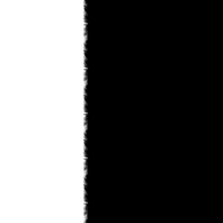
saskeuciha
03.02.2013 18:28
забросил
saskeuciha
03.02.2013 18:26
Привет у ка во есть инфо что там с
ирис зеро то уже 5 месяцев не 1
новый главы нет. ЗА зто время
можно было выздороветь от любой
болезни. Надеюсь что мангака
мангу не
Narla
02.02.2013 22:31
ArnsT
пиши давай... А то совсем
задница получается...
ArnsT
02.02.2013 00:46
Narla
, я вот думаю рассказ
написать... только смелости не
наберусь...
Matador
31.01.2013 23:45
Поменять то можно. Просто
товарищ Канонир имел ввиду, что
Данте побелеет в конце по сюжету .
Narla
31.01.2013 22:08
мдя... раздел фанфов почти умер,
остался только Кейтаро...
Toni
31.01.2013 19:10
там же внешний вид сразу можно
изменить на старый.