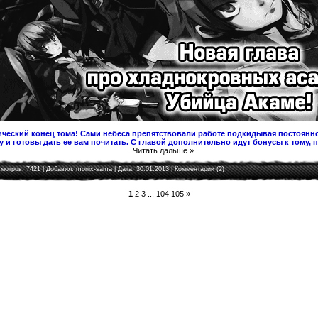
ческий конец тома! Сами небеса препятствовали работе подкидывая постоянно
 и готовы дать ее вам почитать. С главой дополнительно идут бонусы к тому, 
...
Читать дальше »
мотров: 7421 | Добавил:
monix-sama
| Дата:
30.01.2013
|
Комментарии (2)
1
2
3
...
104
105
»