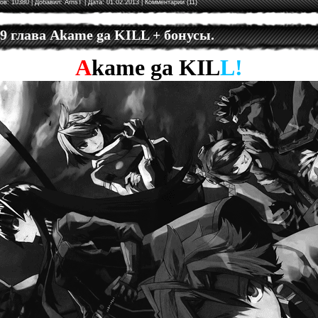
ов: 10380 | Добавил:
ArnsT
| Дата:
01.02.2013
|
Комментарии (11)
 9 глава Akame ga KILL + бонусы.
A
kame
ga
KIL
L!