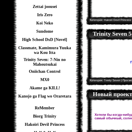
Zettai joousei
Iris Zero
Категория:
Hakoiri Devil Princess
Koi Neko
Sundome
Trinity Seven 
High School DxD [Novel]
Classmate, Kamimura Yuuka
wa Kou Itta
Trinity Seven: 7-Nin no
П
Mahoutsukai
Oniichan Control
MX0
Категория:
Trinity Seven
| Просмо
Akame ga KILL!
Новый проект!
Kanojo ga Flag wo Oraretara
ReMember
Хотели бы когда-нибуд
Biorg Trinity
самый обычный, солне
Hakoiri Devil Princess