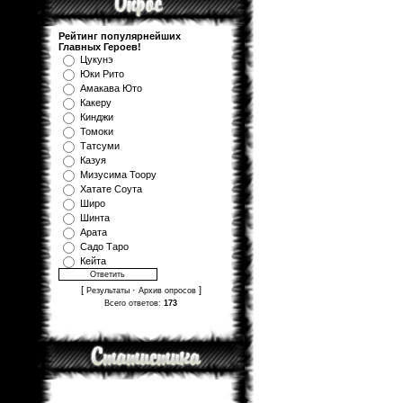
Рейтинг популярнейших
Главных Героев!
Цукунэ
Юки Рито
Амакава Юто
Какеру
Кинджи
Томоки
Татсуми
Казуя
Мизуcима Тоору
Хатате Соута
Широ
Шинта
Арата
Садо Таро
Кейта
[
·
]
Результаты
Архив опросов
Всего ответов:
173