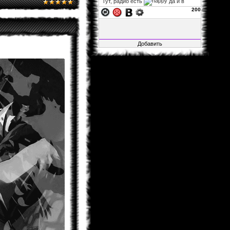
Тут, радио есть
да и в
фф...
200
xelarez
06.11.2013 02:22
Fable1547
, заглушка на
авторизацию не влияет, так что
можно за авторизацию не
переживать. а остальное закрыто,
ибо много там битого, да и вся
инфа итак на основном сайте.
Fable1547
25.10.2013 21:41
Воу воу воу, я смог зайти, несмотря
на то, что загулшка, во все стороны
заглушка!.. Мож её ослабить?
xelarez
29.04.2013 05:27
Matador
, это хорошо...
Matador
28.04.2013 15:22
Не буду говорить за всех, но в
принципе мне всё нормально.
xelarez
26.04.2013 08:57
товарищи читатели фанфов,
скажите, пожалуйста, с навигацией
по сайту и фанфам справляетесь
хорошо или что-то уж точно надо
менять?
Al1sh
04.02.2013 01:15
Новая Глава Розарио+Вампир
вышла....Уже как 4 Дня.Кстати