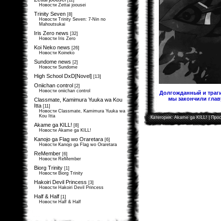
[11]
Новости Zettai joousei
Trinity Seven
[8]
Новости Trinity Seven: 7-Nin no
Mahoutsukai
Iris Zero news
[32]
Новости Iris Zero
Koi Neko news
[26]
Новости Koineko
Sundome news
[2]
Новости Sundome
High School DxD[Novel]
[13]
Oniichan control
[2]
Новости oniichan control
Долгожданный и траги
мы закончили главу
Classmate, Kamimura Yuuka wa Kou
Itta
[11]
Новости Classmate, Kamimura Yuuka wa
Kou Itta
Категория:
Akame ga KILL!
| Прос
Akame ga KILL!
[8]
Новости Akame ga KILL!
Kanojo ga Flag wo Oraretara
[6]
Новости Kanojo ga Flag wo Oraretara
ReMember
[6]
Новости ReMember
Biorg Trinity
[1]
Новости Biorg Trinity
Hakoiri Devil Princess
[3]
Новости Hakoiri Devil Princess
Half & Half
[1]
Новости Half & Half