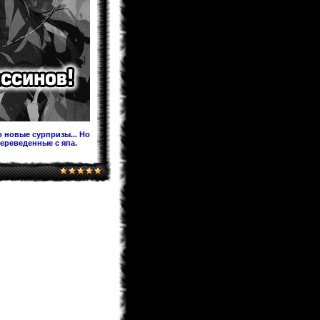
Предлагаю после перевода на
Ридманге добавить ее под именем
60.5 Темная Сторона Луны,чтобы в
будущем читатели не
запутывались!
KaHoHuP
04.02.2013 00:53
поздравляем WooT'a с
Keitaro
03.02.2013 21:30
Я жив, значит и раздел фанфов
медленно дышит. Идей у меня
хватает. Так что писать буду долго.
 новые сурпризы... Но
переведенные с япа.
BagirA-tan
03.02.2013 21:16
уууууууу!!!!!
monix-sama
03.02.2013 20:52
Надеюсь до лета будет. Верстка
идет, но медленно.
BagirA-tan
03.02.2013 20:35
а когда ожидать новый выпуск
журнала?
monix-sama
03.02.2013 18:58
Мангаки еще болеют. На новый год
писали у себя в твитере что почти
выздоровели, но за "Ирис зеро" еще
не взялись... и не жать до апреля
как минимум.