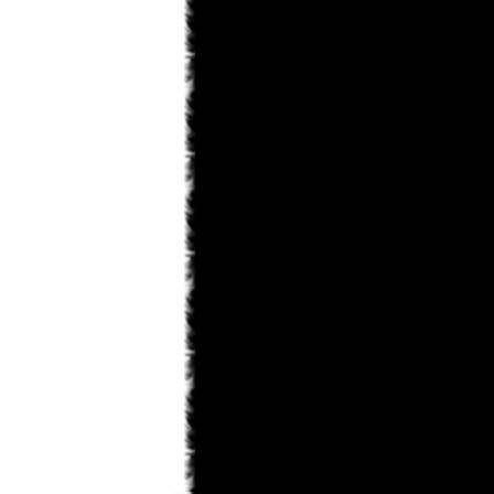
KaHoHuP
31.01.2013 14:09
правда к концу игры шевелюра у
него все равно побелеет
KaHoHuP
31.01.2013 14:08
Toni
, мне особенно понравилось в
первой миссии - данте на голову
белый парик упал, тот в зеркало
посмотрелся, посмотрелся и такой
"ДА НИКОГДА!!!"
Toni
31.01.2013 12:49
ну теперь лишь бы пошла)
monteg
31.01.2013 12:43
x-torrents/torrent/536567/dmc-devil-
may-cry-repack-ot-r.g.-catalyst-2013
monteg
31.01.2013 12:41
могу силку дать если тут можно ?
Toni
31.01.2013 12:40
а где скачать не подскажите??
monteg
31.01.2013 12:38
я тоже прошол всю а когда будет
след глава росарио
KaHoHuP
31.01.2013 11:55
черт, опять под татьянкиным
аккаунтом написал...