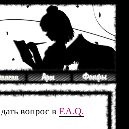
адать вопрос в
F.A.Q.