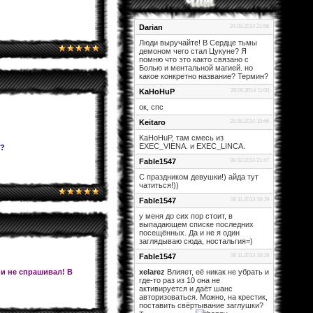
Darian
24.09.2014 21:58
Люди выручайте! В Сердце тьмы
демоном чего стал Цукуне? Я
помню что это както связано с
Болью и ментальной магией. но
какое конкретно название? Термин?
KaHoHuP
28.06.2014 11:00
ок, спс
Keitaro
28.06.2014 10:46
KaHoHuP, там смесь из
EXEC_VIENA. и EXEC_LINCA.
и?
Fable1547
08.03.2014 21:47
С праздником девушки!) айда тут
чатиться!))
Fable1547
06.11.2013 10:19
у меня до сих пор стоит, в
выпадающем списке последних
посещённых. Да и не я один
заглядываю сюда, ностальгия=)
Fable1547
06.11.2013 10:18
 и не спрашивал! В
xelarez
Влияет, её никак не убрать и
где-то раз из 10 она не
активируется и даёт шанс
авторизоваться. Можно, на крестик,
поставить свёртывание заглушки?