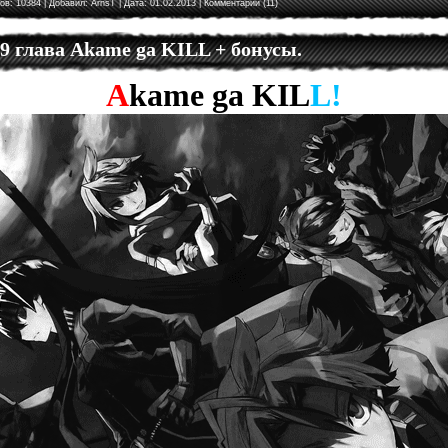
ов: 10384 | Добавил:
ArnsT
| Дата:
01.02.2013
|
Комментарии (11)
 9 глава Akame ga KILL + бонусы.
A
kame
ga
KIL
L!