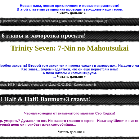
Новая глава, новые приключения и новые неприятности!
В этой главе мы увидим как проводят выходные наши герои.
...
Читать дальше »
| Просмотров: 11592 | Добавил:
monix-sama
| Дата:
03.02.2013
|
Комментарии (3)
5-6 главы и заморозка проекта!
Trinity Seven: 7-Nin no Mahoutsukai
робел закрыть! Второй том закончен и проект уходит в заморозку... На долго л
Кто знает... Будем надеяться, что он еще вернется к нам!
А пока читаем и комментируем.
...
Читать дальше »
тров: 10734 | Добавил:
monix-sama
| Дата:
02.02.2013
|
Комментарии (4)
 Half & Half! Ваншот+3 главы!
Черная комедия от знаменитого мангаки Сео Коджи!
ь умереть? Думаю, что нет. Но нашего главного героя – Накагаву Шиничи никто
чный день он погибает из-за самоубийцы…
...
Читать дальше »