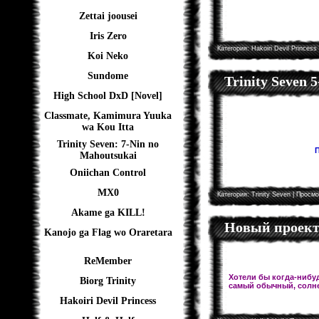
Zettai joousei
Iris Zero
Категория:
Hakoiri Devil Princess
Koi Neko
Sundome
Trinity Seven 
High School DxD [Novel]
Classmate, Kamimura Yuuka
wa Kou Itta
Trinity Seven: 7-Nin no
П
Mahoutsukai
Oniichan Control
MX0
Категория:
Trinity Seven
| Просмо
Akame ga KILL!
Новый проект!
Kanojo ga Flag wo Oraretara
ReMember
Хотели бы когда-нибуд
Biorg Trinity
самый обычный, солне
Hakoiri Devil Princess