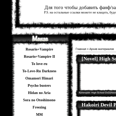
Для того чтобы добавить фанф/зал
P.S. на остальные ссылки можете не клацать, бу
Rosario+Vampire
Главная
»
Архив материалов
Rosario+Vampire II
[Novel] High 
To love-ru
To-Love-Ru Darkness
Omamori Himari
Psycho busters
Hidan no Aria
Категория:
High School DxD[Nove
Sora no Otoshimono
Hakoiri Devil P
Freezing
ММ