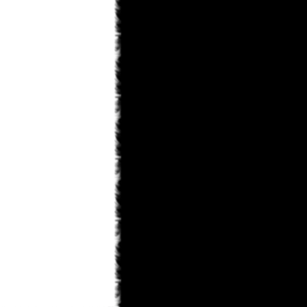
KaHoHuP
31.01.2013 14:09
правда к концу игры шевелюра у
него все равно побелеет
KaHoHuP
31.01.2013 14:08
Toni
, мне особенно понравилось в
первой миссии - данте на голову
белый парик упал, тот в зеркало
посмотрелся, посмотрелся и такой
"ДА НИКОГДА!!!"
Toni
31.01.2013 12:49
ну теперь лишь бы пошла)
monteg
31.01.2013 12:43
x-torrents/torrent/536567/dmc-devil-
may-cry-repack-ot-r.g.-catalyst-2013
monteg
31.01.2013 12:41
могу силку дать если тут можно ?
Toni
31.01.2013 12:40
а где скачать не подскажите??
monteg
31.01.2013 12:38
я тоже прошол всю а когда будет
след глава росарио
KaHoHuP
31.01.2013 11:55
черт, опять под татьянкиным
аккаунтом написал...