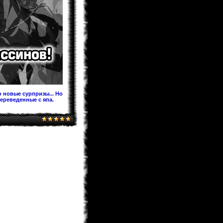
Предлагаю после перевода на
Ридманге добавить ее под именем
60.5 Темная Сторона Луны,чтобы в
будущем читатели не
запутывались!
KaHoHuP
04.02.2013 00:53
поздравляем WooT'a с
Keitaro
03.02.2013 21:30
Я жив, значит и раздел фанфов
медленно дышит. Идей у меня
хватает. Так что писать буду долго.
 новые сурпризы... Но
переведенные с япа.
BagirA-tan
03.02.2013 21:16
уууууууу!!!!!
monix-sama
03.02.2013 20:52
Надеюсь до лета будет. Верстка
идет, но медленно.
BagirA-tan
03.02.2013 20:35
а когда ожидать новый выпуск
журнала?
monix-sama
03.02.2013 18:58
Мангаки еще болеют. На новый год
писали у себя в твитере что почти
выздоровели, но за "Ирис зеро" еще
не взялись... и не жать до апреля
как минимум.