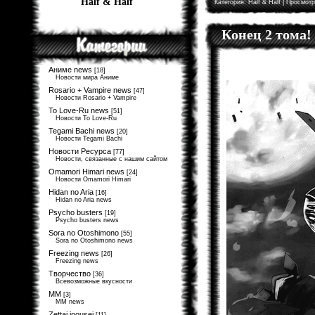
Half & Half
Категория:
Half & Half
| Просмотр
Конец 2 тома!
Аниме news
[18]
Новости мира Аниме
Rosario + Vampire news
[47]
Новости Rosario + Vampire
To Love-Ru news
[51]
Новости To Love-Ru
Tegami Bachi news
[20]
Новости Tegami Bachi
Новости Ресурса
[77]
Новости, связанные с нашим сайтом
Omamori Himari news
[24]
Новости Omamori Himari
Hidan no Aria
[16]
Hidan no Aria news
Psycho busters
[19]
Psycho busters news
Sora no Otoshimono
[55]
Sora no Otoshimono news
Freezing news
[26]
Freezing news
Творчество
[36]
Всевозможные вкусности
MM
[3]
MM news
Zettai joousei