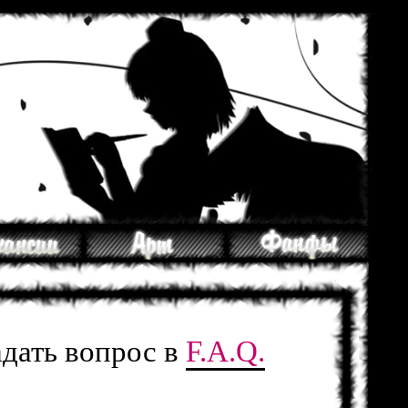
адать вопрос в
F.A.Q.