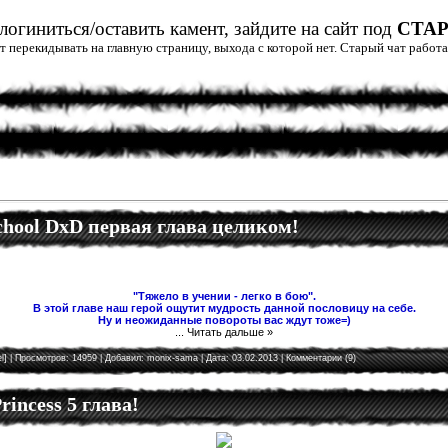
огиниться/оставить камент, зайдите на сайт под
СТА
дет перекидывать на главную страницу, выхода с которой нет. Старый чат рабо
School DxD первая глава целиком!
"Тяжело в учении - легко в бою".
В этой главе наш герой ощутит мудрость данной пословицу на себе.
Ну и неожиданные повороты вас ждут тоже=)
...
Читать дальше »
l]
| Просмотров: 14959 | Добавил:
monix-sama
| Дата:
03.02.2013
|
Комментарии (9)
rincess 5 глава!