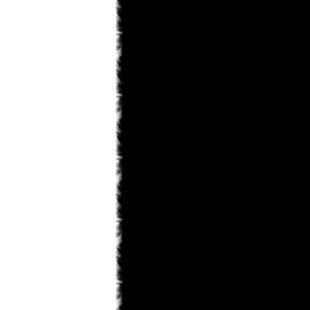
saskeuciha
03.02.2013 18:28
забросил
saskeuciha
03.02.2013 18:26
Привет у ка во есть инфо что там с
ирис зеро то уже 5 месяцев не 1
новый главы нет. ЗА зто время
можно было выздороветь от любой
болезни. Надеюсь что мангака
мангу не
Narla
02.02.2013 22:31
ArnsT
пиши давай... А то совсем
задница получается...
ArnsT
02.02.2013 00:46
Narla
, я вот думаю рассказ
написать... только смелости не
наберусь...
Matador
31.01.2013 23:45
Поменять то можно. Просто
товарищ Канонир имел ввиду, что
Данте побелеет в конце по сюжету .
Narla
31.01.2013 22:08
мдя... раздел фанфов почти умер,
остался только Кейтаро...
Toni
31.01.2013 19:10
там же внешний вид сразу можно
изменить на старый.