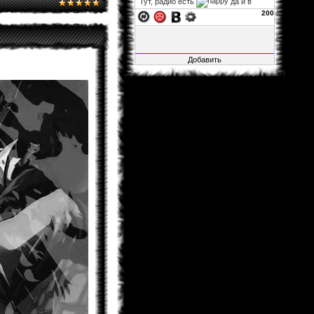
Тут, радио есть
да и в
фф...
200
xelarez
06.11.2013 02:22
Fable1547
, заглушка на
авторизацию не влияет, так что
можно за авторизацию не
переживать. а остальное закрыто,
ибо много там битого, да и вся
инфа итак на основном сайте.
Fable1547
25.10.2013 21:41
Воу воу воу, я смог зайти, несмотря
на то, что загулшка, во все стороны
заглушка!.. Мож её ослабить?
xelarez
29.04.2013 05:27
Matador
, это хорошо...
Matador
28.04.2013 15:22
Не буду говорить за всех, но в
принципе мне всё нормально.
xelarez
26.04.2013 08:57
товарищи читатели фанфов,
скажите, пожалуйста, с навигацией
по сайту и фанфам справляетесь
хорошо или что-то уж точно надо
менять?
Al1sh
04.02.2013 01:15
Новая Глава Розарио+Вампир
вышла....Уже как 4 Дня.Кстати