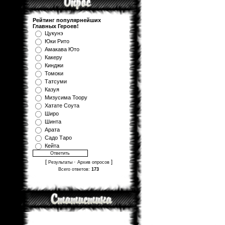
Рейтинг популярнейших
Главных Героев!
Цукунэ
Юки Рито
Амакава Юто
Какеру
Кинджи
Томоки
Татсуми
Казуя
Мизуcима Тоору
Хатате Соута
Широ
Шинта
Арата
Садо Таро
Кейта
[
·
]
Результаты
Архив опросов
Всего ответов:
173