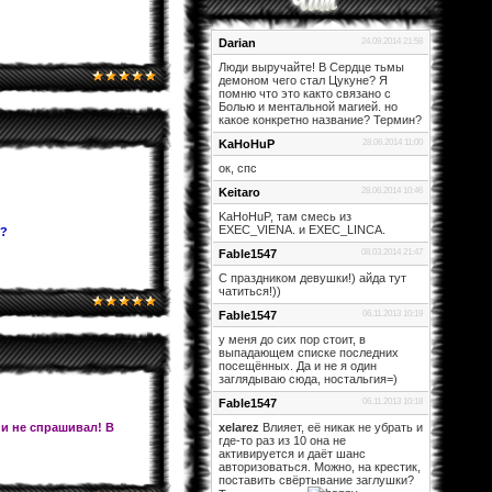
Darian
24.09.2014 21:58
Люди выручайте! В Сердце тьмы
демоном чего стал Цукуне? Я
помню что это както связано с
Болью и ментальной магией. но
какое конкретно название? Термин?
KaHoHuP
28.06.2014 11:00
ок, спс
Keitaro
28.06.2014 10:46
KaHoHuP, там смесь из
EXEC_VIENA. и EXEC_LINCA.
и?
Fable1547
08.03.2014 21:47
С праздником девушки!) айда тут
чатиться!))
Fable1547
06.11.2013 10:19
у меня до сих пор стоит, в
выпадающем списке последних
посещённых. Да и не я один
заглядываю сюда, ностальгия=)
Fable1547
06.11.2013 10:18
 и не спрашивал! В
xelarez
Влияет, её никак не убрать и
где-то раз из 10 она не
активируется и даёт шанс
авторизоваться. Можно, на крестик,
поставить свёртывание заглушки?