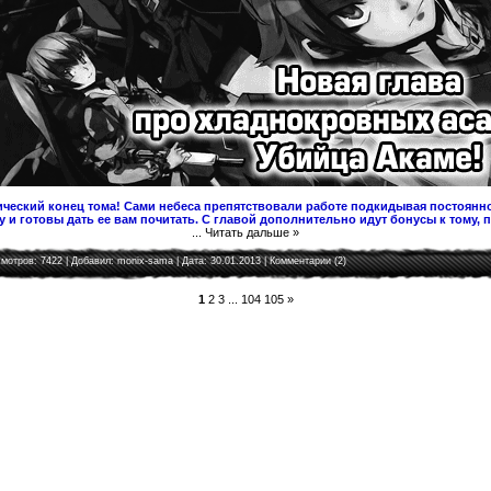
ческий конец тома! Сами небеса препятствовали работе подкидывая постоянно
 и готовы дать ее вам почитать. С главой дополнительно идут бонусы к тому, 
...
Читать дальше »
мотров: 7422 | Добавил:
monix-sama
| Дата:
30.01.2013
|
Комментарии (2)
1
2
3
...
104
105
»