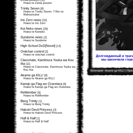
[11]
Новости Zettai joousei
Trinity Seven
[8]
Новости Trinity Seven: 7-Nin no
Mahoutsukai
Iris Zero news
[32]
Новости Iris Zero
Koi Neko news
[26]
Новости Koineko
Sundome news
[2]
Новости Sundome
High School DxD[Novel]
[13]
Oniichan control
[2]
Новости oniichan control
Долгожданный и траги
мы закончили главу
Classmate, Kamimura Yuuka wa Kou
Itta
[11]
Новости Classmate, Kamimura Yuuka wa
Kou Itta
Категория:
Akame ga KILL!
| Прос
Akame ga KILL!
[8]
Новости Akame ga KILL!
Kanojo ga Flag wo Oraretara
[6]
Новости Kanojo ga Flag wo Oraretara
ReMember
[6]
Новости ReMember
Biorg Trinity
[1]
Новости Biorg Trinity
Hakoiri Devil Princess
[3]
Новости Hakoiri Devil Princess
Half & Half
[1]
Новости Half & Half