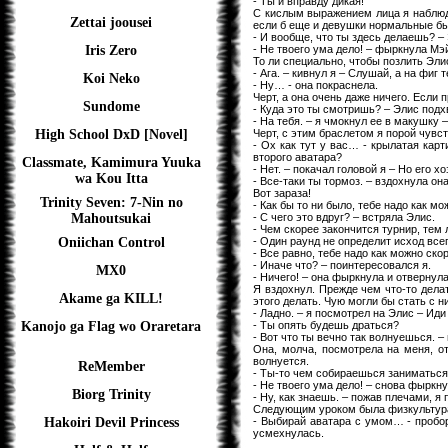
- Ты и вправду дикая!
С кислым выражением лица я наблюда
Zettai joousei
если б еще и девушки нормальные бы
- И вообще, что ты здесь делаешь? – 
- Не твоего ума дело! – фыркнула Мэ
Iris Zero
То ли специально, чтобы позлить Элис
- Ага. – кивнул я – Слушай, а на фи
Koi Neko
- Ну… - она покраснела.
Черт, а она очень даже ничего. Если 
Sundome
- Куда это ты смотришь? – Элис подх
- На тебя. – я чмокнул ее в макушку –
Черт, с этим браслетом я порой чувс
High School DxD [Novel]
- Ох как тут у вас… - крылатая кар
второго аватара?
Classmate, Kamimura Yuuka
- Нет. – покачал головой я – Но его 
wa Kou Itta
- Все-таки ты тормоз. – вздохнула она
Вот зараза!
Trinity Seven: 7-Nin no
- Как бы то ни было, тебе надо как мо
- С чего это вдруг? – встряла Элис.
Mahoutsukai
- Чем скорее закончится турнир, тем 
- Один раунд не определит исход всег
Oniichan Control
- Все равно, тебе надо как можно ск
- Иначе что? – поинтересовался я.
MX0
- Ничего! – она фыркнула и отвернула
Я вздохнул. Прежде чем что-то делат
Akame ga KILL!
этого делать. Чую могли бы стать с
- Ладно. – я посмотрел на Элис – Иди 
- Ты опять будешь драться?
Kanojo ga Flag wo Oraretara
- Вот что ты вечно так волнуешься. –
Она, молча, посмотрела на меня, о
волнуется.
ReMember
- Ты-то чем собираешься заниматься,
- Не твоего ума дело! – снова фыркн
Biorg Trinity
- Ну, как знаешь. – пожав плечами, я
Следующим уроком была физкультура.
- Выбирай аватара с умом… - пробор
Hakoiri Devil Princess
усмехнулась.