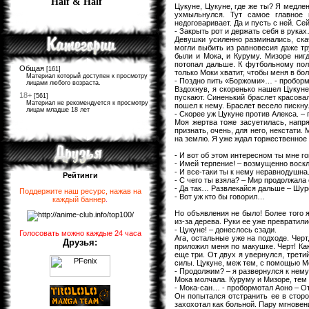
Half & Half
Цукуне, Цукуне, где же ты? Я медлен
ухмыльнулся. Тут самое главное
недоговаривает. Да и пусть с ней. С
- Закрыть рот и держать себя в рука
Девушки усиленно разминались, скач
могли выбить из равновесия даже тр
были и Мока, и Куруму. Мизоре ниг
потопал дальше. К футбольному полю
Общая
[161]
только Моки хватит, чтобы меня в б
Материал который доступен к просмотру
- Поздно пить «Боржоми»… - пробормо
лицами любого возраста.
Вздохнув, я скоренько нашел Цукуне.
18+
[561]
пускают. Синенький браслет красовал
Материал не рекомендуется к просмотру
пошел к нему. Браслет весело пискну
лицам младше 18 лет
- Скорее уж Цукуне против Алекса. –
Моя жертва тоже засуетилась, напря
признать, очень, для него, некстати
на землю. Я уже ждал торжественное 
- И вот об этом интересном ты мне г
- Имей терпение! – возмущенно воскл
- И все-таки ты к нему неравнодушна
Рейтинги
- С чего ты взяла? – Мир продолжала
- Да так… Развлекайся дальше – Шуре
Поддержите наш ресурс, нажав на
- Вот уж кто бы говорил…
каждый баннер
.
Но объявления не было! Более того 
из-за дерева. Руки ее уже превратили
- Цукуне! – донеслось сзади.
Голосовать можно каждые 24 часа
Ага, остальные уже на подходе. Черт
Друзья:
приложил меня по макушке. Черт! Как
еще три. От двух я увернулся, трети
силы. Цукуне, меж тем, с помощью Мо
- Продолжим? – я развернулся к нему 
Мока молчала. Куруму и Мизоре, тем 
- Мока-сан… - пробормотал Аоно – О
Он попытался отстранить ее в сторон
захохотал как больной. Пару мгновен