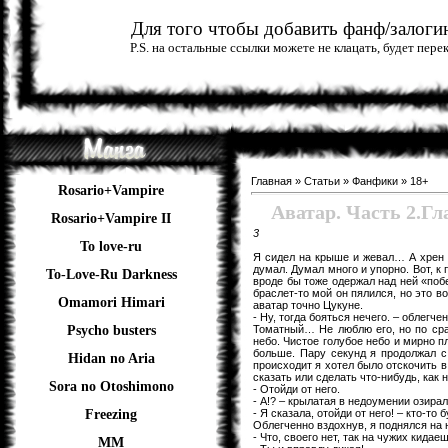
Для того чтобы добавить фанф/залогин
P.S. на остальные ссылки можете не клацать, будет пер
Главная
»
Статьи
»
Фанфики
»
18+
Rosario+Vampire
Аватар. Часть 2.Гл
Rosario+Vampire II
3
To love-ru
Я сидел на крыше и жевал… А хрен е
думал. Думал много и упорно. Вот, к
To-Love-Ru Darkness
вроде бы тоже одержал над ней «побе
браслет-то мой он пялился, но это во
Omamori Himari
аватар точно Цукуне.
- Ну, тогда бояться нечего. – облегче
Томатный… Не люблю его, но по сра
Psycho busters
небо. Чистое голубое небо и мирно п
больше. Пару секунд я продолжал с
Hidan no Aria
происходит я хотел было отскочить в
сказать или сделать что-нибудь, как 
Sora no Otoshimono
- Отойди от него.
- А!? – крылатая в недоумении озира
- Я сказала, отойди от него! – кто-то
Freezing
Облегченно вздохнув, я поднялся на 
- Что, своего нет, так на чужих кидае
ММ