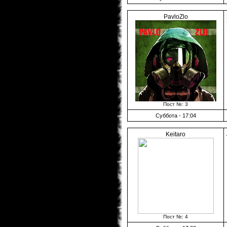
PavloZlo
Пост №: 3
Суббота - 17:04
Keitaro
Пост №: 4