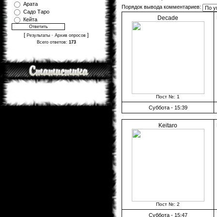
Арата
Порядок вывода комментариев:
Садо Таро
Decade
Кейта
[
·
]
Результаты
Архив опросов
Всего ответов:
173
Пост №: 1
Суббота - 15:39
Keitaro
Пост №: 2
Суббота - 15:47