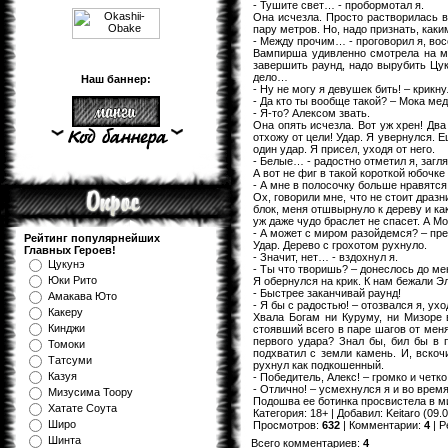
- Тушите свет… - пробормотал я.
Она исчезла. Просто растворилась в
пару метров. Но, надо признать, каки
- Между прочим… - проговорил я, во
Вампирша удивленно смотрела на ме
завершить раунд, надо вырубить Цуку
дело…
Наш баннер:
- Ну не могу я девушек бить! – крикну
- Да кто ты вообще такой? – Мока ме
- Я-то? Алексом звать.
Она опять исчезла. Вот уж хрен! Два
отхожу от цели! Удар. Я увернулся. Е
один удар. Я присел, уходя от него.
- Белые… - радостно отметил я, загл
А вот не фиг в такой короткой юбочке
- А мне в полосочку больше нравятся.
Ох, говорили мне, что не стоит дразн
блок, меня отшвырнуло к дереву и как
уж даже чудо браслет не спасет. А М
- А может с миром разойдемся? – пре
Рейтинг популярнейших
Удар. Дерево с грохотом рухнуло.
Главных Героев!
- Значит, нет… - вздохнул я.
Цукунэ
- Ты что творишь? – донеслось до ме
Юки Рито
Я обернулся на крик. К нам бежали Э
- Быстрее заканчивай раунд!
Амакава Юто
- Я бы с радостью! – отозвался я, ухо
Какеру
Хвала Богам ни Куруму, ни Мизоре 
Кинджи
стоявший всего в паре шагов от меня
первого удара? Знал бы, бил бы в 
Томоки
подхватил с земли камень. И, вскоч
Татсуми
рухнул как подкошенный.
Казуя
- Победитель, Алекс! – громко и четко
- Отлично! – усмехнулся я и во время
Мизуcима Тоору
Подошва ее ботинка просвистела в м
Хатате Соута
Категория
:
18+
|
Добавил
:
Keitaro
(09.0
Широ
Просмотров
:
632
|
Комментарии
:
4
|
Р
Шинта
Всего комментариев
:
4