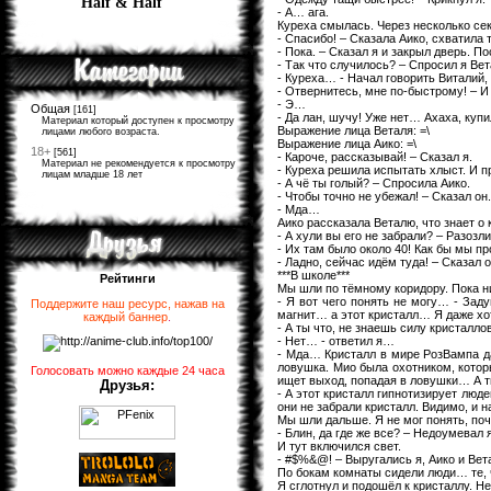
Half & Half
- А… ага.
Куреха смылась. Через несколько сек
- Спасибо! – Сказала Аико, схватила 
- Пока. – Сказал я и закрыл дверь. По
- Так что случилось? – Спросил я Вет
- Куреха… - Начал говорить Виталий, 
- Отвернитесь, мне по-быстрому! – И
- Э…
Общая
[161]
- Да лан, шучу! Уже нет… Ахаха, купи
Материал который доступен к просмотру
Выражение лица Веталя: =\
лицами любого возраста.
Выражение лица Аико: =\
18+
[561]
- Кароче, рассказывай! – Сказал я.
Материал не рекомендуется к просмотру
- Куреха решила испытать хлыст. И п
лицам младше 18 лет
- А чё ты голый? – Спросила Аико.
- Чтобы точно не убежал! – Сказал он.
- Мда…
Аико рассказала Веталю, что знает о 
- А хули вы его не забрали? – Разозли
- Их там было около 40! Как бы мы пр
- Ладно, сейчас идём туда! – Сказал о
***В школе***
Рейтинги
Мы шли по тёмному коридору. Пока н
- Я вот чего понять не могу… - Зад
Поддержите наш ресурс, нажав на
магнит… а этот кристалл… Я даже хот
каждый баннер
.
- А ты что, не знаешь силу кристалло
- Нет… - ответил я…
- Мда… Кристалл в мире РозВампа да
ловушка. Мио была охотником, которы
Голосовать можно каждые 24 часа
ищет выход, попадая в ловушки… А ты
Друзья:
- А этот кристалл гипнотизирует люд
они не забрали кристалл. Видимо, и 
Мы шли дальше. Я не мог понять, по
- Блин, да где же все? – Недоумевал я
И тут включился свет.
- #$%&@! – Выругались я, Аико и Вет
По бокам комнаты сидели люди… те, чт
Я сглотнул и подошёл к кристаллу. Н