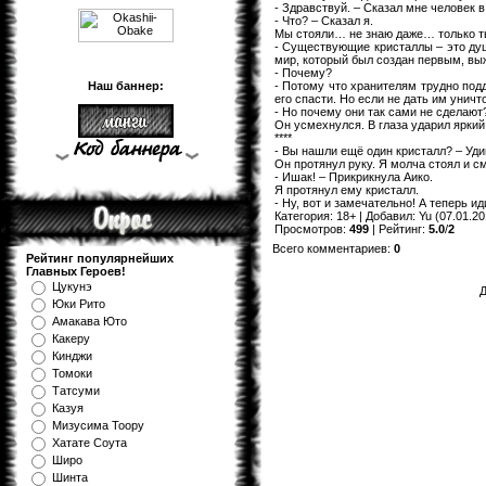
- Здравствуй. – Сказал мне человек 
- Что? – Сказал я.
Мы стояли… не знаю даже… только тьм
- Существующие кристаллы – это душ
мир, который был создан первым, выж
- Почему?
- Потому что хранителям трудно под
Наш баннер:
его спасти. Но если не дать им уничт
- Но почему они так сами не сделают?
Он усмехнулся. В глаза ударил яркий 
****
- Вы нашли ещё один кристалл? – Уди
Он протянул руку. Я молча стоял и см
- Ишак! – Прикрикнула Аико.
Я протянул ему кристалл.
- Ну, вот и замечательно! А теперь ид
Категория
:
18+
|
Добавил
:
Yu
(07.01.20
Просмотров
:
499
|
Рейтинг
:
5.0
/
2
Всего комментариев
:
0
Рейтинг популярнейших
Главных Героев!
Цукунэ
Д
Юки Рито
Амакава Юто
Какеру
Кинджи
Томоки
Татсуми
Казуя
Мизуcима Тоору
Хатате Соута
Широ
Шинта