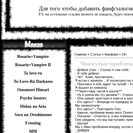
Для того чтобы добавить фанф/залогин
P.S. на остальные ссылки можете не клацать, будет пер
Главная
»
Статьи
»
Фанфики
»
18+
Rosario+Vampire
Чокнутые проблемы.
Rosario+Vampire II
- Доброе утро. – Сказал я сам себе.
To love-ru
- И тебе доброе.
- Чё?.. Блин, проглючило…
Я встал с кровати… И посмотрел на 
To-Love-Ru Darkness
- Проснись и пой, идиот ты тупой! – 
Я вышел из комнаты.
Omamori Himari
***Через пару часов в школе***
- Ну и хрена мы тут делаем? – Спроси
Psycho busters
- Они хранят кристалл в классе в шко
- Кто здесь? – Впереди по коридору
Мы промолчали.
Hidan no Aria
- Кто здесь? – Повторило Оно.
- Кароче, пробежим мимо него! Понят
Sora no Otoshimono
- Погнали! – Ответил я, и мы побежал
Оно увидело, что мы наступаем, прин
Freezing
- Шухер!
Мы с Аико пробежали вперёд, потом 
- @#$@#
ММ