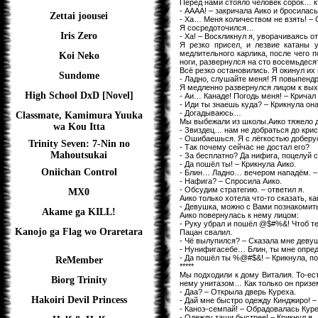
Перед нами стояло человек сорок… кто
- АААА! – закричала Аико и бросилась
Zettai joousei
- Ха… Меня количеством не взять! – 
Я сосредоточился…
Iris Zero
- Ха! – Воскликнул я, уворачиваясь от
Я резко присел, и лезвие катаны 
медлительного карлика, после чего 
Koi Neko
ноги, развернулся на сто восемьдеся
Всё резко остановились. Я окинул и
Sundome
- Ладно, слушайте меня! Я повыпендр
Я медленно развернулся лицом к вых
High School DxD [Novel]
- Аи… Канаде! Погодь меня! – Кричал 
- Иди ты знаешь куда? – Крикнула она
- Догадываюсь…
Classmate, Kamimura Yuuka
Мы выбежали из школы.Аико тяжело д
wa Kou Itta
- Звиздец… нам не добраться до крис
- Ошибаешься. Я с лёгкостью доберус
Trinity Seven: 7-Nin no
- Так почему сейчас не достал его?
Mahoutsukai
- За бесплатно? Да нифига, поцелуй 
- Да пошёл ты! – Крикнула Аико.
Oniichan Control
- Блин… Ладно… вечером нападём. – С
- Нафига? – Спросила Аико.
- Обсудим стратегию. – ответил я.
MX0
Аико только хотела что-то сказать, ка
- Девушка, можно с Вами познакомит
Akame ga KILL!
Аико повернулась к нему лицом:
- Руку убрал и пошёл @$#%&! Чтоб теб
Kanojo ga Flag wo Oraretara
Пацан свалил.
- Чё вылупился? – Сказала мне девуш
- Нунифигасебе… Блин, ты мне опре
- Да пошёл ты %@#$&! – Крикнула, по
ReMember
*****
Мы подходили к дому Виталия. То-ест
Biorg Trinity
нему унитазом… Как только он призем
- Даа? – Открыла дверь Куреха.
Hakoiri Devil Princess
- Дай мне быстро одежду Кинджиро! –
- Каноэ-семпай! – Обрадовалась Куре
- Одежду тащи быстрее! – Крикнул я.