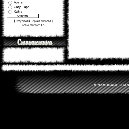
Арата
Садо Таро
Кейта
[
·
]
Результаты
Архив опросов
Всего ответов:
173
Все права защищены. Копир