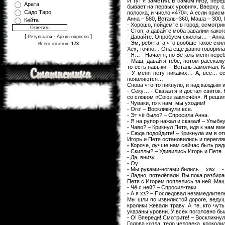
И тут я заметил. В самом низу, пере
Арата
бывает на первых уровнях. Вверху, с
Садо Таро
полоска, и число «470». А если прис
Анна – 580, Веталь–360, Маша – 300, 
Кейта
- Хорошо, пойдёмте в город, осмотри
- Стоп, а давайте моба завалим каког
[
·
]
- Давайте. Опробуем скиллы… - Анна
Результаты
Архив опросов
- Эм, ребята, а что вообще такое ск
Всего ответов:
173
Хех, точно… Она ещё давно говорила,
- Я… - Начал я, но Веталь меня переб
- Маш, давай я тебе, потом расскажу
то-есть навыки. – Веталь замолчал. К
- У меня нету никаких… А, всё… ес
появляются…
Снова что-то пикнуло, и над каждым 
- Секу… - Сказал я и достал свиток.
со словом «Союз заключён». Я решил 
- Чуваки, го к нам, мы уходим!
- Ого! – Воскликнули все.
- Эт чё было? – Спросила Анна.
- Я на рупор нажал и сказал! – Улыбну
- Чаво? – Крикнул Петя, идя к нам вм
- Сюда подойдите! – Крикнула им в от
Игорь и Петя остановились и перегля
- Короче, лучше нам сейчас быть ряд
- Скиллы? – Удивились Игорь и Петя.
- Да, внизу…
- Оу…
- Мы руками-ногами бились… хах… - П
- Ладно, потелёпали. Вы пока разбир
Петя с Игорем поплелись за ней. Маш
- Чё с ней? – Спросил-таки.
- А я хз? – Последовал незамедлител
Мы шли по извилистой дороге, ведущ
кролики жевали траву. А те, кто чу
указаны уровни. У всех поголовно бы
- О! Впереди! Смотрите! – Воскликнул
Голова козла, тело человека, крокоди