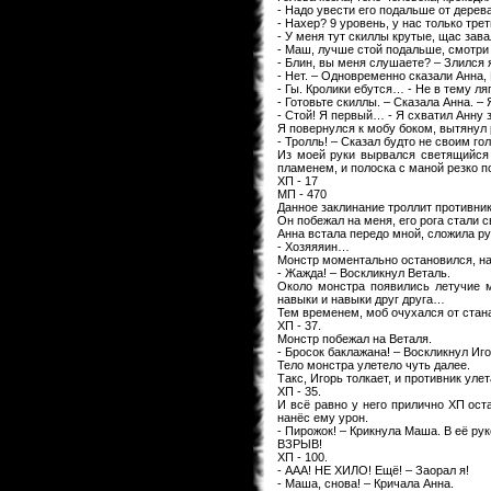
- Надо увести его подальше от дерев
- Нахер? 9 уровень, у нас только тре
- У меня тут скиллы крутые, щас зава
- Маш, лучше стой подальше, смотри
- Блин, вы меня слушаете? – Злился 
- Нет. – Одновременно сказали Анна, 
- Гы. Кролики ебутся… - Не в тему ля
- Готовьте скиллы. – Сказала Анна. –
- Стой! Я первый… - Я схватил Анну з
Я повернулся к мобу боком, вытянул р
- Тролль! – Сказал будто не своим г
Из моей руки вырвался светящийся 
пламенем, и полоска с маной резко 
ХП - 17
МП - 470
Данное заклинание троллит противника
Он побежал на меня, его рога стали с
Анна встала передо мной, сложила ру
- Хозяяяин…
Монстр моментально остановился, над
- Жажда! – Воскликнул Веталь.
Около монстра появились летучие м
навыки и навыки друг друга…
Тем временем, моб очухался от стан
ХП - 37.
Монстр побежал на Веталя.
- Бросок баклажана! – Воскликнул Иго
Тело монстра улетело чуть далее.
Такс, Игорь толкает, и противник ул
ХП - 35.
И всё равно у него прилично ХП оста
нанёс ему урон.
- Пирожок! – Крикнула Маша. В её ру
ВЗРЫВ!
ХП - 100.
- ААА! НЕ ХИЛО! Ещё! – Заорал я!
- Маша, снова! – Кричала Анна.