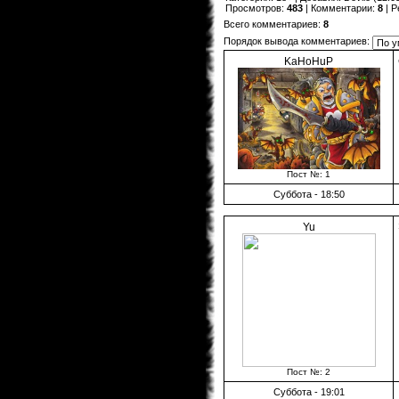
Просмотров
:
483
|
Комментарии
:
8
|
Р
Всего комментариев
:
8
Порядок вывода комментариев:
KaHoHuP
Пост №: 1
Суббота - 18:50
Yu
Пост №: 2
Суббота - 19:01