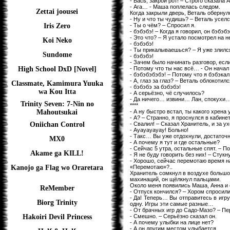
- Вась, закрой рот! – Строго сказала 
- Ага… - Маша поплелась следом.
Zettai joousei
Когда закрыли дверь, Веталь обернул
- Ну и что ты чудишь? – Веталь уселс
- Ты о чём? – Спросил я.
Iris Zero
- бэбэбэ! – Когда я говорил, он бэбэбэ
- Это что? – Я устало посмотрел на н
Koi Neko
- бэбэбэ!
- Ты прикалываешься? – Я уже злилс
Sundome
- бэбэбэ!
- Зачем было начинать разговор, если
- Потому что ты нас всё… - Он начал
High School DxD [Novel]
- бэбэбэбэбэ! – Потому что я бэбэкал 
- А, глаз за глаз? – Веталь облокотилс
Classmate, Kamimura Yuuka
- бэбэбэ за бэбэбэ!
wa Kou Itta
- А серьёзно, чё случилось?
- Да ничего… извини… Лан, спокухи… 
Trinity Seven: 7-Nin no
****
- А ну быстро встал, ты какого хрена
Mahoutsukai
- А? – Странно, я проснулся в кабин
- Свалил! – Сказал Хранитель, и за у
Oniichan Control
- Ауауауауау! Больно!
- Такс… Вы уже отдохнули, достаточн
MX0
- А почему я тут и где остальные?
- Сейчас 5 утра, остальные спят. – П
Akame ga KILL!
- Я не буду говорить без них! – Стукн
- Хорошо, сейчас перемотаю время н
«Перемотаю»?..
Kanojo ga Flag wo Oraretara
Хранитель сомкнул в воздухе большой
махинаций, он щёлкнул пальцами.
Около меня появились Маша, Анна и 
ReMember
- Отпуск кончился? – Хором спросили
- Да! Теперь… Вы отправитесь в игру
Biorg Trinity
одну. Игры эти самые разные…
- От брачных игр до Садо-Мазо? – Пе
- Смешно. – Серьёзно сказал он.
Hakoiri Devil Princess
- А почему улыбки на лице нет?
- А он другим местом улыбается.