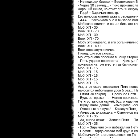
- Не подходи близко! – Беспокоился В
- Через 30 секунд… - тихо произнесл
Хороший скилл, но откат его 30 секу
- Гррр! – Зарычал монстр.
Его полоска жизней даже к середине
- ААА! – Закричала она и вызвала бол
Моб остановился, и начал бить его к
Моб: ХП - 30.
Волк: ХП - 70.
Моб: ХП - 30.
Волк: ХП - 70.
Мобу это надоело, и его рога начали 
Волк: ХП - 400.
Волк вспыхнул и исчез.
Пипец, фигасе скилл…
Монстр снова побежал в нашу сторон
- Пять ударов пофигиста! – Крикнул 
появился на том месте, где был изна
Моб: ХП - 15.
Моб: ХП - 15.
Моб: ХП - 15.
Моб: ХП - 15.
Моб: ХП - 15.
Ага, этот скилл позволяет Пете появ
наносится небольшой урон 5 раз… Н
- Откат 30 секунд… - Произнёс Петя.
- Будь осторожен… - Нежно произнес
Петя уставился на неё, будто ждал ч
- Шучу, вали, давай! – Улыбнулась се
- Огненные анчоусы! – Крикнул Петя,
- Анчоусы, ахахахаха! – Смеялись м
Моб: ХП - 35.
- Аа, снова откат! – Злился Петя. – 
Моб: ХП - 35.
- Грр! – Зарычал он и побежал на Пет
- Пофиг! – гордо сказал мой друг, и е
Моб начал бить его клешнями, но Петя