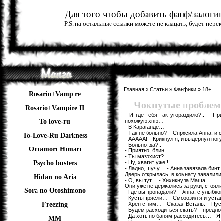
Для того чтобы добавить фанф/залогин
P.S. на остальные ссылки можете не клацать, будет пер
Главная
»
Статьи
»
Фанфики
»
18+
Rosario+Vampire
Чокнутые проблемы.
Rosario+Vampire II
- И где тебя так угораздило?.. – 
похожую хню…
To love-ru
- В Караганде…
- Так не больно? – Спросила Анна, и 
To-Love-Ru Darkness
- ААААА! – Крикнул я, и выдернул ногу
- Больно, да?..
Omamori Himari
- Приятно, блин…
- Ты мазохист?
- Ну, хватит уже!!!
Psycho busters
- Ладно, шучу… - Анна завязала бинт 
Дверь открылась, в комнату завалил
Hidan no Aria
- О, вы тут… - Хихикнула Маша.
Они уже не держались за руки, стоял
Sora no Otoshimono
- Где вы пропадали? – Анна, с улыбк
- Кусты трясли… - Сморозил я и устав
- Хрен с ним… - Сказал Веталь. – Пу
Freezing
- Будем расходиться спать? – предло
- Да хоть по баням расходитесь… - Я
ММ