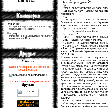
Half & Half
- Тем, которым думает?
- Да.
- Ахаха, сидит значит на унитазе, с
- Заткнулись все! – Закричал Хранит
произошло.
- И?..
- Секундочку… - Хранитель аниме по
Вспышка, и перед нами стоит Храните
Общая
[161]
- Ку. Ща я вас тп в свою гаму, вы, ко
Материал который доступен к просмотру
- Да. – Ответили я и Веталь.
лицами любого возраста.
- Нет. – Сказали Маша и Анна.
18+
[561]
- Кул, знач го!
Материал не рекомендуется к просмотру
- СТОП! – Закричал Хранитель аниме
лицам младше 18 лет
- Ват? – Вздохнул Хранитель игр.
- Им нужны напарники. Чтобы помочь.
- Ну оке. Кто? – Хранитель игр посмо
- Так… - Я принялся усердно думать.
- Угу… - Произнёс Хранитель аниме. –
ВСПЫШКА!
Тёмная комната… тьма тьмущая! И т
облик. Около головы висела строка, а
Рейтинги
«Дайте себе имя». Я решил назватьс
Резко тьма сменилась на крутой пейз
Поддержите наш ресурс, нажав на
на котором какая-то бумага. Я взял её
каждый баннер
.
«Хай, ламеры. Вы теперь в игре. Каж
уровня. Следующие скиллы вы покуп
торговца, 4 специальные для определё
Всего в игре 100 уровней, когда п
Голосовать можно каждые 24 часа
кристалл невозможно поднять, только
Друзья:
Что вам нужно запомнить: в этом 
теряете опыт в размере 3 000 000 еди
И ещё кое-что. Ишак получает специ
- Продавец… мороженого?.. – Скривил
Удачи.»
- Бля! – Ругнулся я. Чё за?
Куб исчез, и около меня начали появл
Веталь стоял и улыбался, над его гол