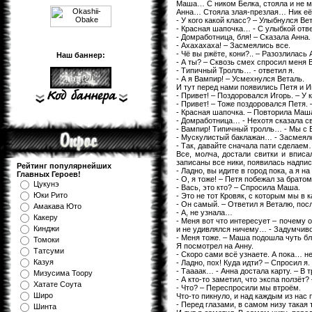
Маша… С ником Белка, стояла и не м
Анна… Стояла злая-презлая… Ник её
- У кого какой класс? – Улыбнулся Вет
- Красная шапочка… - С улыбкой отв
- Домработница, бля! – Сказала Анна.
- Ахахахаха! – Засмеялись все.
- Чё вы ржёте, кони?.. – Разозлилась 
Наш баннер:
- А ты? – Сквозь смех спросил меня 
- Типичный Тролль… - ответил я.
- А я Вампир! – Усмехнулся Веталь.
И тут перед нами появились Петя и И
- Привет! – Поздоровался Игорь. – У 
- Привет! – Тоже поздоровался Петя
- Красная шапочка. – Повторила Маш
- Домработница… - Нехотя сказала св
- Вампир! Типичный тролль… - Мы с 
- Мускулистый баклажан… - Засмеялс
- Так, давайте сначала пати сделаем
Все, молча, достали свитки и вписа
записаны все ники, появилась надпис
Рейтинг популярнейших
- Ладно, вы идите в город пока, а я 
Главных Героев!
- О, я тоже! – Петя побежал за братом
Цукунэ
- Вась, это кто? – Спросила Маша.
Юки Рито
- Это не тот Кровяк, с которым мы в 
- Он самый. – Ответил я Веталю, пос
Амакава Юто
- А, не узнала…
Какеру
- Меня вот что интересует – почему 
Кинджи
и не удивлялся ничему… - Задумчиво
- Меня тоже. – Маша подошла чуть бл
Томоки
Я посмотрел на Анну.
Татсуми
- Скоро сами всё узнаете. А пока… н
Казуя
- Ладно, пох! Куда идти? – Спросил я.
- Таааак… - Анна достала карту. – В 
Мизуcима Тоору
- А кто-то заметил, что экспа ползёт?
Хатате Соута
- Что? – Переспросили мы втроём.
Широ
Что-то пикнуло, и над каждым из нас
- Перед глазами, в самом низу такая
Шинта