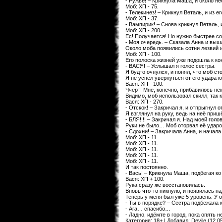
- Ружьё! – Крикнула Маша, и около н
Моб: ХП - 75.
- Телекинез! – Крикнул Веталь, и из 
Моб: ХП - 37.
- Вампирик! – Снова крикнул Веталь,
Моб: ХП - 200.
Ес! Получается! Но нужно быстрее с
- Моя очередь. – Сказала Анна и выш
Около моба появились сотни лезвий и
Моб: ХП - 100.
Его полоска жизней уже подошла к к
- ВАСЯ! – Услышал я голос сестры.
Я будто очнулся, и понял, что моб с
Я не успел увернуться от его удара 
Вася: ХП - 100.
Ччёрт! Мне, конечно, прибавилось н
Видимо, моб использовал скилл, так 
Вася: ХП - 270.
- Отскок! – Закричал я, и отпрыгнул о
Я взглянул на руку, ведь на неё приш
- БЛЯ!!!! – Закричал я. Над моей голов
Руки не было… Моб оторвал её уда
- Сдохни! – Закричала Анна, и начал
Моб: ХП - 11.
Моб: ХП - 11.
Моб: ХП - 11.
Моб: ХП - 11.
Моб: ХП - 11.
И так постоянно.
- Вась! – Крикнула Маша, подбегая ко
Вася: ХП + 100.
Рука сразу же восстановилась.
Вновь что-то пикнуло, и появилась н
Теперь у меня был уже 5 уровень. У 
- Ты в порядке? – Сестра подбежала 
- Ага… спасибо…
- Ладно, идёмте в город, пока опять 
Категория
:
18+
|
Добавил
:
Devile
(12.05