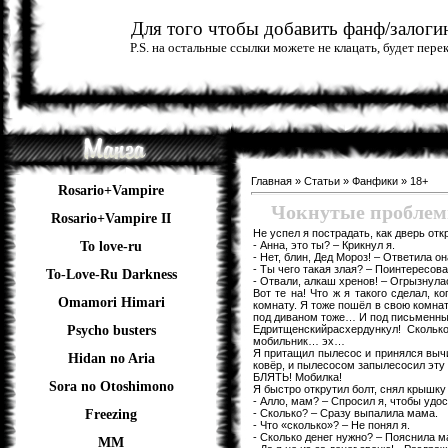
Для того чтобы добавить фанф/залогин
P.S. на остальные ссылки можете не клацать, будет пер
Главная
»
Статьи
»
Фанфики
»
18+
Rosario+Vampire
Чокнутые проблемы
Rosario+Vampire II
Не успел я пострадать, как дверь отк
- Анна, это ты? – Крикнул я.
To love-ru
- Нет, блин, Дед Мороз! – Ответила он
- Ты чего такая злая? – Поинтересова
To-Love-Ru Darkness
- Отвали, алкаш хренов! – Огрызнула
Вот те на! Что ж я такого сделал, 
Omamori Himari
комнату. Я тоже пошёл в свою комнат
под диваном тоже… И под письменны
Едритщенскийрасхердункул! Скольк
Psycho busters
мобильник… эх…
Я притащил пылесос и принялся выч
Hidan no Aria
ковёр, и пылесосом запылесосил эту 
БЛЯТЬ! Мобилка!
Sora no Otoshimono
Я быстро открутил болт, снял крышк
- Алло, мам? – Спросил я, чтобы удо
- Сколько? – Сразу выпалила мама.
Freezing
- Что «сколько»? – Не понял я.
- Сколько денег нужно? – Пояснила м
ММ