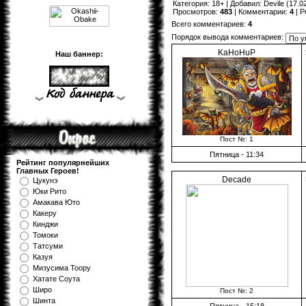
Категория
:
18+
|
Добавил
:
Devile
(17.02
Просмотров
:
483
|
Комментарии
:
4
|
Р
Всего комментариев
:
4
Порядок вывода комментариев:
KaHoHuP
Наш баннер:
Пост №: 1
Пятница - 11:34
Рейтинг популярнейших
Главных Героев!
Decade
Цукунэ
Юки Рито
Амакава Юто
Какеру
Кинджи
Томоки
Татсуми
Казуя
Мизуcима Тоору
Хатате Соута
Широ
Пост №: 2
Шинта
Пятница - 15:18