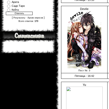
Арата
Садо Таро
Devile
Кейта
[
·
]
Результаты
Архив опросов
Всего ответов:
173
Пост №: 3
Пятница - 16:42
Yu