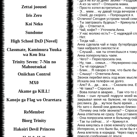
- Да я не из-за денег звоню! - Раздра
- А из-за чего? – Опешила мама.
Zettai joousei
- Просто хотел встретиться… посидет
- Э… ммм… ну давай тогда вечером п
- Окей, до скорого. – Попрощался я.
Iris Zero
Отлично! Сегодня устроим тихий с
- Ты завтракать будешь? – Крикнула А
Koi Neko
- Да. – Ответил я.
- Чай, кофе? – Уточнила Анна.
Sundome
- У нас молоко есть? – С надеждой сп
- Нет.
- Тогда чай…
High School DxD [Novel]
Анна сделала чай и пару бутербродов
таки набрался смелости и:
Classmate, Kamimura Yuuka
- Слушай… как ты отнесёшься к тому,
wa Kou Itta
Анна поперхнулась чаем.
- Чего? – Переспросила она.
Trinity Seven: 7-Nin no
- Ну, там… семья… - Неуверенно ска
- Ты чё городишь?
Mahoutsukai
- Блин… Я говорю о том, что было бы 
- Слышу! – Ответила Анна.
Oniichan Control
Звонок перебил весь ход моих мыслей
Искала она телефон не долго.
MX0
- Ало? А… да… ага… - Сказала она. Е
- Чё тама? – Спросил я.
Akame ga KILL!
- Вова попал в аварию… Там что-то 
Вова – сын лучшей подруги моей ма
закрывал меня на балконе, не пуск
Kanojo ga Flag wo Oraretara
реслинга. Да… жуткое было время… а 
Но зато с Анной они довольно близко
- Почему она тебе звонила? – Спроси
ReMember
Анна ответила не сразу. Она уставил
- Она попросила меня в больницу пой
Biorg Trinity
- Так ты сейчас… э! – Крикнул я.
Анна кинулась в свою комнату собира
Интересно, а что было бы, если бы я 
Hakoiri Devil Princess
Анна влетела в коридор. Через пару 
пришло сообщение от друга: