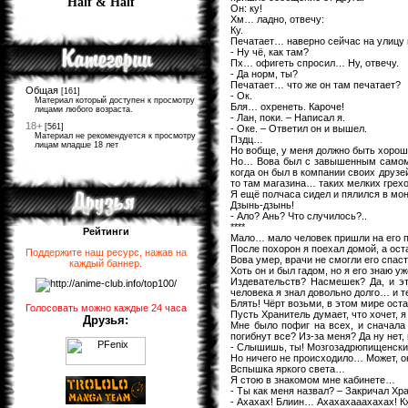
Half & Half
Он: ку!
Хм… ладно, отвечу:
Ку.
Печатает… наверно сейчас на улицу 
- Ну чё, как там?
Пх… офигеть спросил… Ну, отвечу.
- Да норм, ты?
Печатает… что же он там печатает?
Общая
[161]
- Ок.
Материал который доступен к просмотру
Бля… охренеть. Кароче!
лицами любого возраста.
- Лан, поки. – Написал я.
18+
[561]
- Оке. – Ответил он и вышел.
Материал не рекомендуется к просмотру
Пздц…
лицам младше 18 лет
Но вобще, у меня должно быть хорош
Но… Вова был с завышенным самом
когда он был в компании своих друзе
то там магазина… таких мелких грехо
Я ещё полчаса сидел и пялился в мон
Дзынь-дзынь!
- Ало? Ань? Что случилось?..
****
Рейтинги
Мало… мало человек пришли на его 
После похорон я поехал домой, а ос
Поддержите наш ресурс, нажав на
Вова умер, врачи не смогли его спаст
каждый баннер
.
Хоть он и был гадом, но я его знаю у
Издевательств? Насмешек? Да, и эт
человека я знал довольно долго… и 
Блять! Чёрт возьми, в этом мире ос
Голосовать можно каждые 24 часа
Пусть Хранитель думает, что хочет, 
Друзья:
Мне было пофиг на всех, и сначала
погибнут все? Из-за меня? Да ну нет, 
- Слышишь, ты! Мозгозадрюпищенский
Но ничего не происходило… Может, о
Вспышка яркого света…
Я стою в знакомом мне кабинете…
- Ты как меня назвал? – Закричал Хра
- Ахахах! Блиин… Ахахахааахахах! К