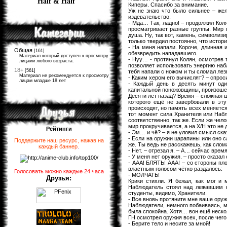
Half & Half
Киперы. Спасибо за внимание.
Уж не знаю что было сильнее – жел
издевательство.
- Мда… Так, ладно! – продолжил Коля
просматривает разные группы. Мир п
душа. Ну, так вот, камень, символиз
только твердил постоянно, что истор
- На меня напали. Короче, длинная 
Общая
[161]
обезвредить нападавшего.
Материал который доступен к просмотру
- Нуу… - протянул Колян, осмотрев 
лицами любого возраста.
позволяет использовать энергию набл
18+
[561]
тебя напали с ножом и ты сломал лезв
Материал не рекомендуется к просмотру
- Каким хером его вычислят? – спроси
лицам младше 18 лет
- Каждый день в десять минут од
капитальной поножовщины, произошед
Десяти лет назад? Время – сложная 
которого ещё не завербовали в эт
происходят, но память всех меняется
тот момент сила Хранителя или Набл
соответственно, так же. Если же чел
мир прокручивается, а на Х/Н это не
Рейтинги
- Эм… и чё? – я не уловил смысл ска
- Если на оружии царапины или оно с
Поддержите наш ресурс, нажав на
же. Ты ведь не расскажешь, как слом
каждый баннер
.
- Нет. – отрезал я. – А… сейчас врем
- У меня нет оружия. – просто сказал 
- ААА! БЛЯТЬ! ААА! – со стороны пл
властным голосом чётко раздалось:
Голосовать можно каждые 24 часа
- МОЛЧАТЬ!
Друзья:
Крики стихли. Я бежал, как мог и 
Наблюдатель стоял над лежавшим н
студенты, видимо, Хранители.
- Все вновь протяните мне ваше оруж
Наблюдатели, немного побаиваясь, ме
была спокойна. Хотя… вон ещё неско
ГН осмотрел оружия всех, после чего 
- Берите тело и несите за мной!