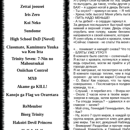
Я стукнул себя кулаком по лбу. Видим
то вычудить, да такое, чтобы други
Zettai joousei
БАХ! – я ударил ногой в дверь Веталя
- Ты охуел? – крикнул он мне. – Я те
- Хрена тебе лысого! Меня убить пыт
Iris Zero
- ПИТЬ НАДО МЕНЬШЕ!
- А ты дебил! – в сердцах гаркнул я.
Koi Neko
За дверью послышался быстрый прибл
нижний и верхний этажи. Дверь откры
Sundome
отрубить мне голову, каким бензин
направился к своей комнате, которая
Я снял обувь и пошёл к кровати, плю
High School DxD [Novel]
«Сейчас главное - не спать! На меня 
Classmate, Kamimura Yuuka
«… понимает и нападёт снова? Что тог
wa Kou Itta
- БЛЯТЬ! УЖЕ УТРО?!
В комнате было светло – солнечный с
Trinity Seven: 7-Nin no
Я встал с кровати, потянулся и зевну
ведь серьёзно, могли же прийти и уб
Mahoutsukai
гораздо дольше.
Я не завтракал, не посмотрел на себ
Oniichan Control
В комнате гораздо теплее, чем в по
охренел - до чего же жарко! Солнце п
MX0
- О, Вась! Как хорошо, что ты при
совершенно. – Послезавтра в полдве
Akame ga KILL!
команда, то и…
- Слушай, - я перебил его. – Вчера н
- Около 2 часов ночи в твоём мире
Kanojo ga Flag wo Oraretara
энергии в никуда, затем время пошло
- Ты откуда знаешь? – удивился я ег
главное – зачем?
ReMember
- Мой отец, Геннадий Геннадьевич, б
- Как?
Biorg Trinity
- Ну, всего 7 групп миров, в каждой 
группа миров, делается ключ для две
уже миры. Так вот, дежурный Наблюда
Hakoiri Devil Princess
- Внимание! Раздолбаи и прочие нор
Главный Хранитель и Главный Набл