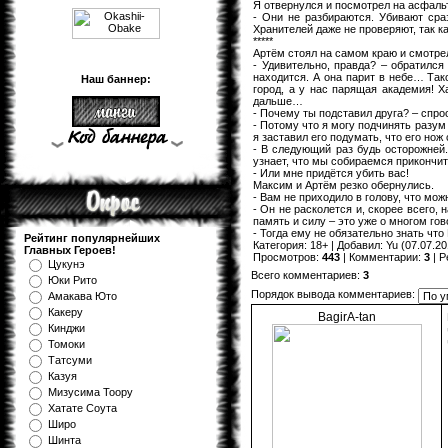
Я отвернулся и посмотрел на асфаль
- Они не разбираются. Убивают сраз
Хранителей даже не проверяют, так к
*****
Артём стоял на самом краю и смотрел
- Удивительно, правда? – обратился
находится. А она парит в небе… Так
Наш баннер:
город, а у нас парящая академия! Ха
дальше…
- Почему ты подставил друга? – спро
- Потому что я могу подчинять разум
я заставил его подумать, что его нож
- В следующий раз будь осторожней.
узнает, что мы собираемся прикончить
- Или мне придётся убить вас!
Максим и Артём резко обернулись.
- Вам не приходило в голову, что мо
- Он не расколется и, скорее всего, 
память и силу – это уже о многом го
- Тогда ему не обязательно знать чт
Рейтинг популярнейших
Категория
:
18+
|
Добавил
:
Yu
(07.07.20
Главных Героев!
Просмотров
:
443
|
Комментарии
:
3
|
Р
Цукунэ
Всего комментариев
:
3
Юки Рито
Порядок вывода комментариев:
Амакава Юто
Какеру
BagirA-tan
Кинджи
Томоки
Татсуми
Казуя
Мизуcима Тоору
Хатате Соута
Широ
Шинта