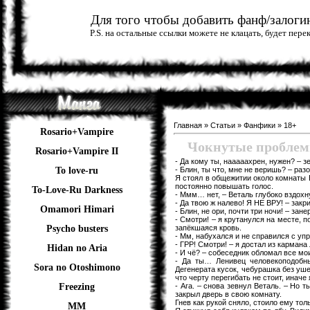
Для того чтобы добавить фанф/залогин
P.S. на остальные ссылки можете не клацать, будет пер
Главная
»
Статьи
»
Фанфики
»
18+
Rosario+Vampire
Чокнутые проблемы.
Rosario+Vampire II
- Да кому ты, нааааахрен, нужен? – 
- Блин, ты что, мне не веришь? – разо
To love-ru
Я стоял в общежитии около комнаты В
постоянно повышать голос.
To-Love-Ru Darkness
- Ммм… нет, – Веталь глубоко вздохну
- Да твою ж налево! Я НЕ ВРУ! – закр
Omamori Himari
- Блин, не ори, почти три ночи! – зан
- Смотри! – я крутанулся на месте, п
запёкшаяся кровь.
Psycho busters
- Мм, набухался и не справился с уп
- ГРР! Смотри! – я достал из кармана
Hidan no Aria
- И чё? – собеседник обломал все мо
- Да ты… Ленивец человекоподобны
Sora no Otoshimono
Дегенерата кусок, чебурашка без у
что черту перегибать не стоит, иначе
- Ага. – снова зевнул Веталь. – Но 
Freezing
закрыл дверь в свою комнату.
Гнев как рукой сняло, стоило ему тол
ММ