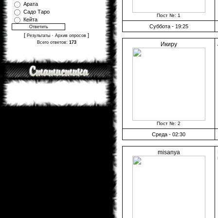
Арата
Садо Таро
Пост №: 1
Кейта
Суббота - 19:25
[
·
]
Результаты
Архив опросов
Всего ответов:
173
Икиру
Пост №: 2
Среда - 02:30
misanya