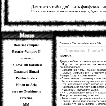
Для того чтобы добавить фанф/залогин
P.S. на остальные ссылки можете не клацать, будет пер
Главная
»
Статьи
»
Фанфики
»
18+
Rosario+Vampire
Doomsday. Глава 5
Rosario+Vampire II
ГЛАВА V.
To love-ru
Дверь в кабинет с тихим скрипом при
- Надо же - оторвавшись от чтения
To-Love-Ru Darkness
приподнял бровь.
- Сарказм ни к чему. - Фусион вошел
Omamori Himari
- Планы? - закрыв книгу я отодвинул е
Рыцарь Смерти молча кивнул.
Psycho busters
- Планы, значит... - я откинулся на 
- Ты зачем-то влез в эту маленькую 
- Эта неразбериха может оказаться н
Hidan no Aria
- Намекаешь на причастность клана 
- И да, и нет. - пожал плечами я.
Sora no Otoshimono
- И что собираешься делать? - вздох
Я не успел ничего ему ответить.
Freezing
- Алекс-сама. - прозвучал в моей го
- Говори. - так же мысленно ответил я
- Похоже, что кланы Гремори и Фенек
ММ