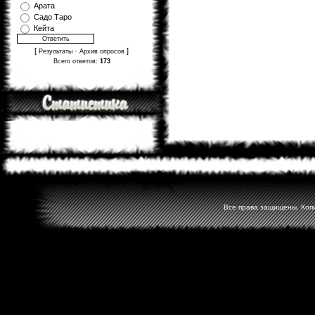
Арата
Садо Таро
Кейта
[
·
]
Результаты
Архив опросов
Всего ответов:
173
Все права защищены. Копир