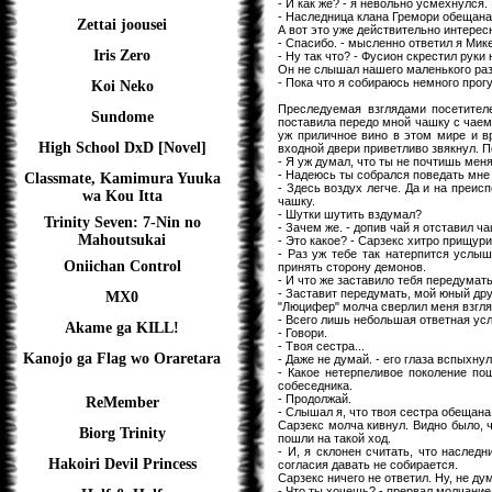
- И как же? - я невольно усмехнулся.
- Наследница клана Гремори обещана
Zettai joousei
А вот это уже действительно интерес
- Спасибо. - мысленно ответил я Мике
Iris Zero
- Ну так что? - Фусион скрестил руки 
Он не слышал нашего маленького раз
- Пока что я собираюсь немного прогу
Koi Neko
Преследуемая взглядами посетител
Sundome
поставила передо мной чашку с чаем,
уж приличное вино в этом мире и вр
High School DxD [Novel]
входной двери приветливо звякнул. П
- Я уж думал, что ты не почтишь меня
- Надеюсь ты собрался поведать мне 
Classmate, Kamimura Yuuka
- Здесь воздух легче. Да и на преис
wa Kou Itta
чашку.
- Шутки шутить вздумал?
Trinity Seven: 7-Nin no
- Зачем же. - допив чай я отставил ч
Mahoutsukai
- Это какое? - Сарзекс хитро прищури
- Раз уж тебе так натерпится услыш
Oniichan Control
принять сторону демонов.
- И что же заставило тебя передумат
- Заставит передумать, мой юный друг
MX0
"Люцифер" молча сверлил меня взгл
- Всего лишь небольшая ответная услу
Akame ga KILL!
- Говори.
- Твоя сестра...
Kanojo ga Flag wo Oraretara
- Даже не думай. - его глаза вспыхну
- Какое нетерпеливое поколение по
собеседника.
- Продолжай.
ReMember
- Слышал я, что твоя сестра обещана
Сарзекс молча кивнул. Видно было, ч
Biorg Trinity
пошли на такой ход.
- И, я склонен считать, что наслед
Hakoiri Devil Princess
согласия давать не собирается.
Сарзекс ничего не ответил. Ну, не д
- Что ты хочешь? - прервал молчание