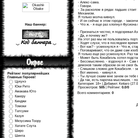
- Алекс-сама.
- Говори.
- За расколом в рядах падших стоит 
Механизм.
Я только молча кивнул.
- И он сейчас в этом городе. - законч
- Что ж. - я еще раз хлопнул Фусиона
Наш баннер:
- Признаться честно, я подозревал А
- Да, и почему же?
На этот раз мы не пользовались порт
- Ходят слухи, что в последнее вре
- Вот как? - усмехнулся я - Что ж, с
- Поговаривают, что он даже сам из
Я только еще раз усмехнулся. Раз та
- Может быть Кокабиэль хотел подста
- Бессмысленно. - вздохнул я - Сам 
демонов таким образом он не смог бы.
- Слишком сложно для Кокабиэля. - з
- Вот именно. - кивнул я.
Рейтинг популярнейших
- Ты лучше скажи мне зачем он тебе
Главных Героев!
- Да так, есть парочка мыслишек. - п
Цукунэ
Категория
:
18+
|
Добавил
:
Keitaro
(27.0
Юки Рито
Просмотров
:
505
|
Рейтинг
:
0.0
/
0
Амакава Юто
Всего комментариев
:
0
Какеру
Кинджи
Д
Томоки
Татсуми
Казуя
Мизуcима Тоору
Хатате Соута
Широ
Шинта