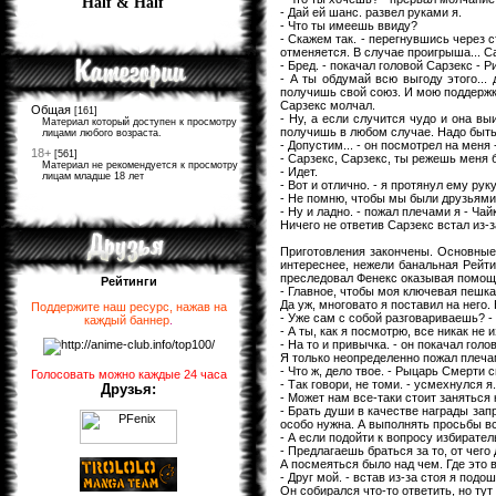
Half & Half
- Дай ей шанс. развел руками я.
- Что ты имеешь ввиду?
- Скажем так. - перегнувшись через 
отменяется. В случае проигрыша... 
- Бред. - покачал головой Сарзекс -
- А ты обдумай всю выгоду этого...
получишь свой союз. И мою поддержк
Сарзекс молчал.
Общая
[161]
- Ну, а если случится чудо и она в
Материал который доступен к просмотру
получишь в любом случае. Надо быть
лицами любого возраста.
- Допустим... - он посмотрел на меня
18+
[561]
- Сарзекс, Сарзекс, ты режешь меня б
Материал не рекомендуется к просмотру
- Идет.
лицам младше 18 лет
- Вот и отлично. - я протянул ему ру
- Не помню, чтобы мы были друзьями.
- Ну и ладно. - пожал плечами я - Чай
Ничего не ответив Сарзекс встал из-
Приготовления закончены. Основные 
интереснее, нежели банальная Рейти
преследовал Фенекс оказывая помощь
Рейтинги
- Главное, чтобы моя ключевая пешка 
Да уж, многовато я поставил на него.
Поддержите наш ресурс, нажав на
- Уже сам с собой разговариваешь? -
каждый баннер
.
- А ты, как я посмотрю, все никак не
- На то и привычка. - он покачал гол
Я только неопределенно пожал плеча
- Что ж, дело твое. - Рыцарь Смерти 
Голосовать можно каждые 24 часа
- Так говори, не томи. - усмехнулся я.
Друзья:
- Может нам все-таки стоит заняться
- Брать души в качестве награды зап
особо нужна. А выполнять просьбы вс
- А если подойти к вопросу избирател
- Предлагаешь браться за то, от чего
А посмеяться было над чем. Где это 
- Друг мой. - встав из-за стоя я под
Он собирался что-то ответить, но тут