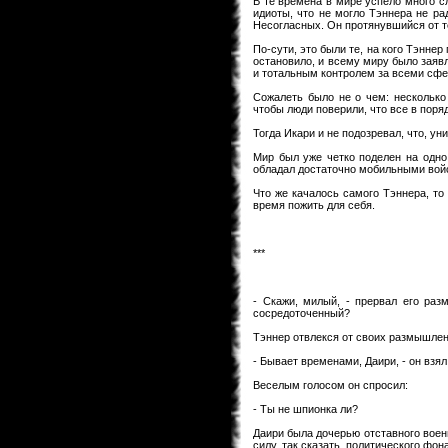
В те времена в мире успело много с
идиоты, что не могло Тэннера не р
Несогласных. Он протянувшийся от 
По-сути, это были те, на кого Тэннер
остановило, и всему миру было заявл
и тотальным контролем за всеми сфе
Сожалеть было не о чем: несколько
чтобы люди поверили, что все в поряд
Тогда Икари и не подозревал, что, у
Мир был уже четко поделен на одно 
обладал достаточно мобильными войс
Что же качалось самого Тэннера, то
время пожить для себя.
***
- Скажи, милый, - прервал его раз
сосредоточенный?
Тэннер отвлекся от своих размышлени
- Бывает временами, Даири, - он взял
Веселым голосом он спросил:
- Ты не шпионка ли?
Даири была дочерью отставного воен
силу, так сказать, политического фона