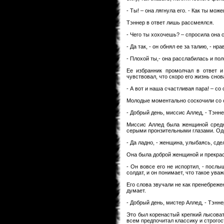
- Ты! – она лягнула его. - Как ты мож
Тэннер в ответ лишь рассмеялся.
- Чего ты хохочешь? – спросила она
- Да так, - он обнял ее за талию, - н
- Плохой ты,- она расслабилась и по
Ее избранник промолчал в ответ и
чувствовал, что скоро его жизнь снов
- А вот и наша счастливая пара! – с
Молодые моментально соскочили со 
- Добрый день, миссис Аллед, - Тэнн
Миссис Аллед была женщиной средн
серыми пронзительными глазами. Оде
- Да ладно, - женщина, улыбаясь, сд
Она была доброй женщиной и прекрасн
- Он вовсе его не испортил, - послы
солдат, и он понимает, что такое уваж
Его слова звучали не как пренебреже
думает.
- Добрый день, мистер Аллед, - Тэнн
Это был коренастый крепкий лысоват
всем предпочитал классику и строгос