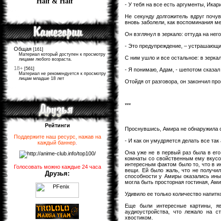
Half & Half
- У тебя на все есть аргументы, Икари
Не секунду долгожитель вдруг почу
вновь заболели, как воспоминания м
Он взглянул в зеркало: оттуда на нег
- Это предупреждение, – устрашающи
Общая
[161]
Материал который доступен к просмотру
С ним ушло и все остальное: в зерка
лицами любого возраста.
18+
[561]
- Я понимаю, Адам, - шепотом сказал 
Материал не рекомендуется к просмотру
лицам младше 18 лет
Отойдя от разговора, он закончил пр
***
Рейтинги
Проснувшись, Амира не обнаружила с
Поддержите наш ресурс, нажав на
- И как он умудряется делать все та
каждый баннер
.
Она уже не в первый раз была в его
комнаты со свойственным ему вкусом
интересным фактом было то, что в и
Голосовать можно каждые 24 часа
вещи. Ей было жаль, что не получил
Друзья:
способности у Амиры оказались иным
могла быть просторная гостиная, Ами
Удивило ее только количество напитк
Еще были интересные картины, яв
аудиоустройства, что лежало на с
хвостиком.