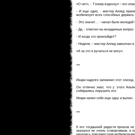
«О нет», - Тэннер вздохнул – его опа
- И еще одно, - мистер Аллед приня
мобилизует всех способных держать о
- Это значит… - начал было молодой 
- Да, - ответил на незаданные вопрос
- И когда это произойдет?
- Неделя, – мистер Аллед замолчал и 
«А за это я ручаться не могу».
***
Икари надолго запомнил этот эпизод
Он отлично знал, что у этого Алья
собирались порушить его.
Икари налил себе еще одну и выпил.
***
К его тогдашней радости прошла не 
оказался не очень сговорчивым, и п
началась повсеместная мобилизация. 