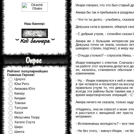
Икари говорил, что это был старый др
Амира бы так и пребывала в раздумь
- Что-то ты долго, - улыбаясь, сказа
Наш баннер:
Девушка села в кровати, обернув св
- С добрым утром, - спокойно сказал 
Амира же с большим интересом рас
Девушка точно не знала, сколько лет
шикарно: строен, подтянут, в меру м
- Откуда столько? – спросила Ивеш. 
Икари помедлил с ответом. Сначала 
на работе этот мужчина делал все де
он, казалось, становился обычным
Рейтинг популярнейших
изменением.
Главных Героев!
Цукунэ
- Ну, - Икари повернулся к ней и нев
Юки Рито
в три четверти и посмотрел на восход
правильно учуяв то, что девушка не
Амакава Юто
всегда эти районы были такими как с
Какеру
время миротворческих операций. - С 
Кинджи
Амира ничего не сказала, только зад
Томоки
Татсуми
«Надеюсь, она не спросит о моих отн
Казуя
я расстался с женщиной лет триста
интрижки».
Мизуcима Тоору
Хатате Соута
- Вспоминаешь молодость? – все тем
Широ
- Не без этого, - кивнул Икари, - не бе
Шинта