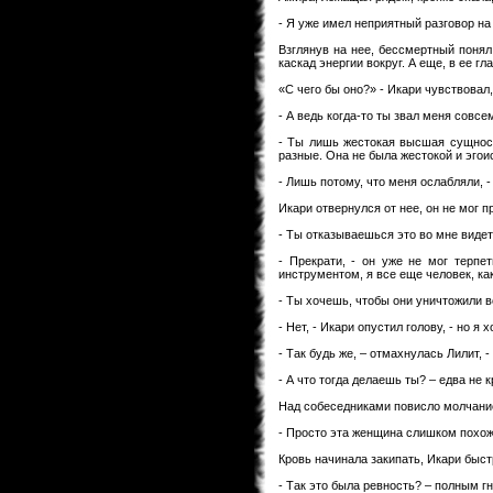
- Я уже имел неприятный разговор на 
Взглянув на нее, бессмертный понял
каскад энергии вокруг. А еще, в ее гл
«С чего бы оно?» - Икари чувствовал
- А ведь когда-то ты звал меня совсе
- Ты лишь жестокая высшая сущност
разные. Она не была жестокой и эгои
- Лишь потому, что меня ослабляли, -
Икари отвернулся от нее, он не мог п
- Ты отказываешься это во мне видеть
- Прекрати, - он уже не мог терпе
инструментом, я все еще человек, ка
- Ты хочешь, чтобы они уничтожили в
- Нет, - Икари опустил голову, - но я
- Так будь же, – отмахнулась Лилит, -
- А что тогда делаешь ты? – едва не 
Над собеседниками повисло молчани
- Просто эта женщина слишком похожа 
Кровь начинала закипать, Икари быст
- Так это была ревность? – полным г