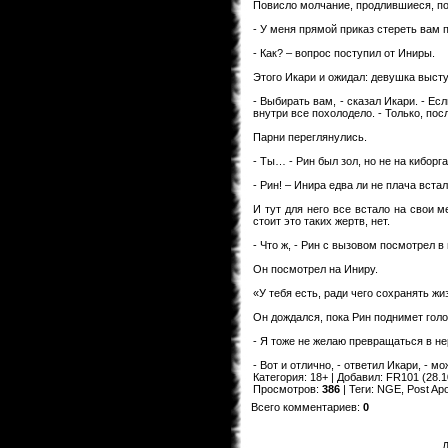
Повисло молчание, продлившиеся, по
- У меня прямой приказ стереть вам п
- Как? – вопрос поступил от Иниры.
Этого Икари и ожидал: девушка выступ
- Выбирать вам, - сказал Икари. - Ес
внутри все похолодело. - Только, по
Парни переглянулись.
- Ты… - Рин был зол, но не на киборг
- Рин! – Инира едва ли не плача вста
И тут для него все встало на свои ме
стоит это таких жертв, нет.
- Что ж, - Рин с вызовом посмотрел в
Он посмотрел на Иниру.
«У тебя есть, ради чего сохранять жи
Он дождался, пока Рин поднимет голов
- Я тоже не желаю превращаться в не
- Вот и отлично, - ответил Икари, - мо
Категория
:
18+
|
Добавил
:
FR101
(28.1
Просмотров
:
386
|
Теги
:
NGE
,
Post Ap
Всего комментариев
:
0
Д