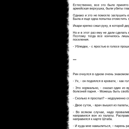
Естественно, все это было принято
армейская верхушка, были убиты глав
Однако и это не помогло заглушить 
Была и еще одна попытка отомстить 
Икари крепко сжал руку, в которой д
Но и в этот раз ему не дали сделать 
Поэтому тогда все кончилось лишь
поселения.
- Ублюдки, - с яростью в голосе проше
***
Рин очнулся в одном очень знакомом 
- Ух, - он поднялся в кровати, - как г
- Это нормально, - сказал один из 
болезней парня. - Можешь быть своб
- Сколько я проспал? – недоуменно 
- Двое суток, - врач вышел из палаты
- Во всяком случае, надо провали
направился вон из палаты. Распра
направился к карте Штаба.
- И куда мне намылиться, – парень р