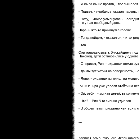
- Я была бы не против, - послышался 
- Привет, - улыбаясь, сказал парень,
- Нету, - Инира улыбнулась, - сегод
что у нас свободный день.
Парень что-то прикинул в голове.
- Тогда пойдем, - сказал он, - итак р
- Ага.
Они направились к ближайшему подъ
Наконец, дети остановились у одного
- О, привет, Рин, - охранник пожал р
- Да мы тут хотим на поверхность, – о
- Ясно, - охранник взглянул на монито
Рин и Инира уже успели отойти на нес
- Эй, ребят, - догнав детей, выкрикн
- Что? – Рин был сильно удивлен.
- В общем, вам приказано явиться к н
***
Кабинет Командующего Икари никогда