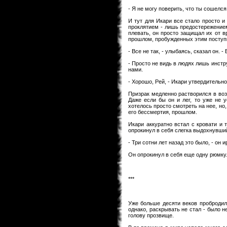
- Я не могу поверить, что ты сошелся 
И тут для Икари все стало просто и
проклятием - лишь предостережением
плевать, он просто защищал их от вр
прошлом, пробужденных этим поступ
- Все не так, - улыбаясь, сказал он. - 
- Просто не видь в людях лишь инстру
нами.
- Хорошо, Рей, - Икари утвердительно
Призрак медленно растворился в воз
Даже если бы он и лег, то уже не 
хотелось просто смотреть на нее, но
его бессмертия, прошлом.
Икари аккуратно встал с кровати и 
опрокинул в себя слегка выдохнувши
- Три сотни лет назад это было, - он
Он опрокинул в себя еще одну рюмк
***
Уже больше десяти веков пробродил 
однако, раскрывать не стал - было н
голову прозвище.