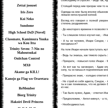
собеседнику и спросил: - Ведь так, А
Zettai joousei
Стоящий перед ним призрак чем-то н
Одежда на нем была вполне обыкновен
Iris Zero
лежали непослушной копной.
Koi Neko
Взгляд его говорил о полной увере
степень раздражения.
Sundome
- До некоторого времени я позволял т
High School DxD [Novel]
- Ты слишком плохо изучил нас, - Ика
Classmate, Kamimura Yuuka
- А ты не человек, Икари Синдзи, -
wa Kou Itta
находишься?
Trinity Seven: 7-Nin no
На теле Икари начали проступать жут
Mahoutsukai
- Ведь ты знаешь, как тяжело скрыть 
Oniichan Control
- Прекрати, - повысил голос Икари. - 
MX0
- Ах вот как ты заговорил, - Адам о
силу, ты остаешься подчиненным мне
Akame ga KILL!
- Прекрасно знаю, - холодно ответил 
Kanojo ga Flag wo Oraretara
- Не строй из себя идиота, Синдзи, -
ты и сам понимаешь, что не должен 
из нас.
ReMember
- Так было нужно, Адам, - ответил Ик
Biorg Trinity
- Предположим, - Ангел кивнул, - а т
Hakoiri Devil Princess
- Необходимостью.