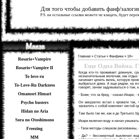
Для того чтобы добавить фанф/залогин
P.S. на остальные ссылки можете не клацать, будет пер
Главная
»
Статьи
»
Фанфики
»
18+
Rosario+Vampire
Еще Одна Война. Г
Rosario+Vampire II
Когда кто-то проживает длинную, с
незначительным мелочам, как отдых у
To love-ru
начинает ценить жизнь, которую прож
выбраться дома. А еще рядом, на его
To-Love-Ru Darkness
говорят, зачем задумываться о том, 
Omamori Himari
- Боже, что за бред, - сказал Икари, -
Он аккуратно встал с кровати так,
Psycho busters
захватить с собой комплект чистой 
Hidan no Aria
Там было так же, как и до Третьего У
Sora no Otoshimono
Икари включил воду и начал умывать
- Твои методы слишком рискованны, -
Freezing
- Да? – бессмертный выключил вод
ММ