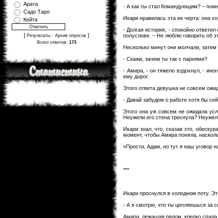
Арата
- А как ты стал Командующим? – пои
Садо Таро
Икари нравилась эта ее черта: она хо
Кейта
- Долгая история, - спокойно ответил
[
·
]
полуслове. – Не люблю говорить об 
Результаты
Архив опросов
Всего ответов:
173
Несколько минут они молчали, затем 
- Скажи, зачем ты так с парнями?
- Амира, - он тяжело вздохнул, - ин
ему дорог.
Этого ответа девушка не совсем ожид
- Давай забудем о работе хотя бы сей
Этого она уж совсем не ожидала усл
Неужели его стена треснула? Неужел
Икари знал, что, сказав это, обеску
момент, чтобы Амира поняла, насколь
«Прости, Адам, но тут я наш уговор 
***
Икари проснулся в холодном поту. Эт
- А я смотрю, что ты цепляешься за с
Амира, лежащая рядом, крепко спала, 