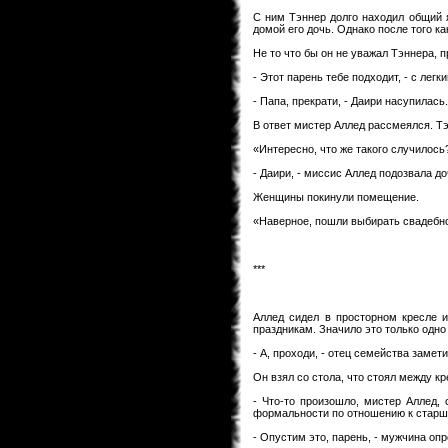
С ним Тэннер долго находил общий я
домой его дочь. Однако после того ка
Не то что бы он не уважал Тэннера, п
- Этот парень тебе подходит, - с лег
- Папа, прекрати, - Даири насупилась.
В ответ мистер Аллед рассмеялся. Тэ
«Интересно, что же такого случилось?
- Даири, - миссис Аллед подозвала доч
Женщины покинули помещение.
«Наверное, пошли выбирать свадебное
***
Аллед сидел в просторном кресле и
праздникам. Значило это только одно
- А, проходи, - отец семейства замети
Он взял со стола, что стоял между к
- Что-то произошло, мистер Аллед, 
формальности по отношению к старш
- Опустим это, парень, - мужчина опр