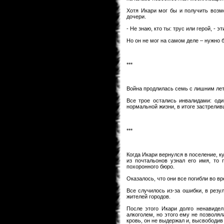
Хотя Икари мог бы и получить возм
дочери.
- Не знаю, кто ты: трус или герой, - 
Но он не мог на самом деле – нужно 
***
Война продлилась семь с лишним лет
Все трое остались инвалидами: оди
нормальной жизни, в итоге застрелив
***
Когда Икари вернулся в поселение, к
из почтальонов узнал его имя, то
похоронного бюро.
Оказалось, что они все погибли во в
Все случилось из-за ошибки, в резу
жителей городов.
После этого Икари долго ненавидел
алкоголем, но этого ему не позволял
кровь, он не выдержал и, высвободив