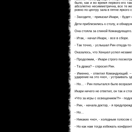
было, как и во время первого его т
абсолютно несимметрична, все те же
ровно по центру зала в пятне яркого с
- Заходите, - приказал Икари, - будет
Дети приблизились к столу, и обнаруж
Она стояла за спиной Командующего.
- Итак, - начал Икари, - все в сборе.
- Так точно, - услышал Рин откуда-то 
Оказалось, что Хеншел успел незамет
- Продолжим, - Икари строго посмотре
- Та драка? – спросил Рин.
- Именно, - ответил Командующий. –
ударение на это «но», - устраивать 
- Но… - Рин попытался было возразит
Икари ничего не ответил, он так и ст
«Что за игры с освещением?!» - подум
- Рин, - начала доктор, - я предупреж
- Но…
- Никаких «но», - холодным голосом с
- Но как нам тогда избежать конфронт