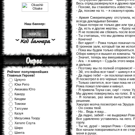
Весь отряд развернулся и дружно при
- Похоже, вы становитесь известны. 
- Да, похоже на то. – я смахнул кровь
- Армия Сикерипециму отступила, но
всегда докладывал Бенави.
Наш баннер:
- Наши потери не только две или три 
- Да, есть и другие жертвы. – Куроу 
- Я не позволю им сбежать после все
- Ты считаешь, что мы должны вторг
- Конечно!
- Вот идиот! – Рома только покачал го
В тронном зале, который так же испо
- Пока мы будем только обороняться.
Оборо кивнул и вышел из комнаты. Ч
- Значит, теперь мы вмешиваемся во 
- Ага. – я кивнул – Судьба этого мир
и дальше.
- Поэтому мы по полной оторвемся! 
- Эй, это война все-таки! – шикнул я 
Рейтинг популярнейших
- Да ладно тебе! – он похлопал меня 
Главных Героев!
Я посмотрел в его черные глаза и кив
Цукунэ
- Только светится, все-таки пока не ст
Юки Рито
Рома пожал плечами и кивнул.
Амакава Юто
- Я привела Тоука-сан, сир! – голос 
Мы дружно повернулись на голос. В т
Какеру
- Я полагаю, раз меня выпустили и
Кинджи
решение.
Томоки
Хакуоро молча посмотрел на Эрурув и
- Он снова твой.
Татсуми
- Но... Ведь я ваш...
Казуя
- Да ладно, забей! – не выдержал Ром
Мизуcима Тоору
Все удивленно уставились на него. 
горлу.
Хатате Соута
- Ты че, дура! – заорал Рома – Совс
Широ
Все начали поворачиваться в ее стор
Шинта
меня в руках.