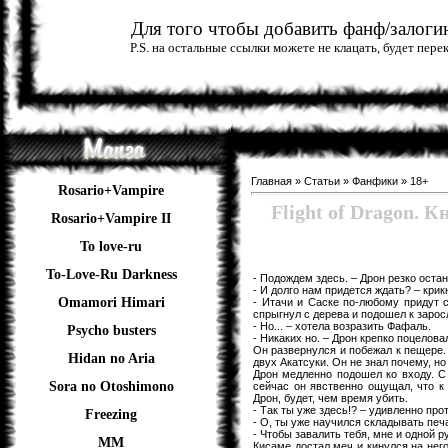
Для того чтобы добавить фанф/залогин
P.S. на остальные ссылки можете не клацать, будет пер
Главная
»
Статьи
»
Фанфики
»
18+
Rosario+Vampire
Flight of Dragon. 
Rosario+Vampire II
To love-ru
To-Love-Ru Darkness
- Подождем здесь. – Дрон резко оста
- И долго нам придется ждать? – кри
Omamori Himari
- Итачи и Саске по-любому придут с
спрыгнул с дерева и подошел к заросл
- Но... – хотела возразить Фафаль.
Psycho busters
- Никаких но. – Дрон крепко поцеловал
Он развернулся и побежал к пещере.
Hidan no Aria
двух Акатсуки. Он не знал почему, но
Дрон медленно подошел ко входу. С 
Sora no Otoshimono
сейчас он явственно ощущал, что к 
Дрон, будет, чем время убить.
- Так ты уже здесь!? – удивленно пр
Freezing
- О, ты уже научился складывать печ
- Чтобы завалить тебя, мне и одной р
ММ
Кисаме достал меч и кинулся на него