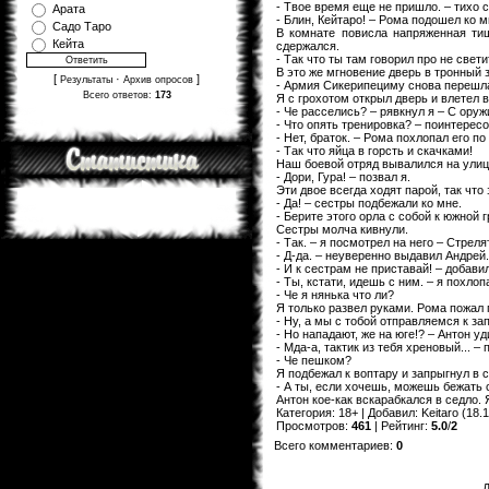
- Твое время еще не пришло. – тихо с
Арата
- Блин, Кейтаро! – Рома подошел ко м
Садо Таро
В комнате повисла напряженная тиш
Кейта
сдержался.
- Так что ты там говорил про не свет
В это же мгновение дверь в тронный 
[
·
]
Результаты
Архив опросов
- Армия Сикерипециму снова перешл
Всего ответов:
173
Я с грохотом открыл дверь и влетел 
- Че расселись? – рявкнул я – С ору
- Что опять тренировка? – поинтерес
- Нет, браток. – Рома похлопал его по
- Так что яйца в горсть и скачками!
Наш боевой отряд вывалился на улицу
- Дори, Гура! – позвал я.
Эти двое всегда ходят парой, так чт
- Да! – сестры подбежали ко мне.
- Берите этого орла с собой к южной 
Сестры молча кивнули.
- Так. – я посмотрел на него – Стрел
- Д-да. – неуверенно выдавил Андрей.
- И к сестрам не приставай! – добави
- Ты, кстати, идешь с ним. – я похло
- Че я нянька что ли?
Я только развел руками. Рома пожал 
- Ну, а мы с тобой отправляемся к за
- Но нападают, же на юге!? – Антон у
- Мда-а, тактик из тебя хреновый... 
- Че пешком?
Я подбежал к воптару и запрыгнул в с
- А ты, если хочешь, можешь бежать 
Антон кое-как вскарабкался в седло. 
Категория
:
18+
|
Добавил
:
Keitaro
(18.1
Просмотров
:
461
|
Рейтинг
:
5.0
/
2
Всего комментариев
:
0
Д