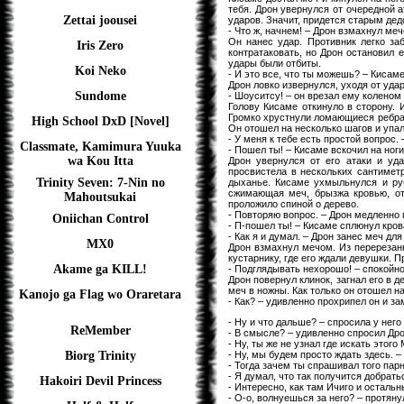
тебя. Дрон увернулся от очередной а
Zettai joousei
ударов. Значит, придется старым дед
- Что ж, начнем! – Дрон взмахнул ме
Он нанес удар. Противник легко за
Iris Zero
контратаковать, но Дрон остановил 
удары были отбиты.
Koi Neko
- И это все, что ты можешь? – Кисаме
Дрон ловко извернулся, уходя от удар
Sundome
- Шоуситсу! – он врезал ему коленом 
Голову Кисаме откинуло в сторону. 
Громко хрустнули ломающиеся ребра.
High School DxD [Novel]
Он отошел на несколько шагов и упал
- У меня к тебе есть простой вопрос.
Classmate, Kamimura Yuuka
- Пошел ты! – Кисаме вскочил на ноги
wa Kou Itta
Дрон увернулся от его атаки и уда
просвистела в нескольких сантиметр
Trinity Seven: 7-Nin no
дыханье. Кисаме ухмыльнулся и руб
сжимающая меч, брызжа кровью, отл
Mahoutsukai
проложило спиной о дерево.
- Повторяю вопрос. – Дрон медленно
Oniichan Control
- П-пошел ты! – Кисаме сплюнул кров
- Как я и думал. – Дрон занес меч для
MX0
Дрон взмахнул мечом. Из перерезанн
кустарнику, где его ждали девушки. П
Akame ga KILL!
- Подглядывать нехорошо! – спокойно 
Дрон повернул клинок, загнал его в 
меч в ножны. Как только он отошел н
Kanojo ga Flag wo Oraretara
- Как? – удивленно прохрипел он и за
- Ну и что дальше? – спросила у него
ReMember
- В смысле? – удивленно спросил Дро
- Ну, ты же не узнал где искать этого
- Ну, мы будем просто ждать здесь. 
Biorg Trinity
- Тогда зачем ты спрашивал того пар
- Я думал, что так получится добрать
Hakoiri Devil Princess
- Интересно, как там Ичиго и остальн
- О-о, волнуешься за него? – протяну