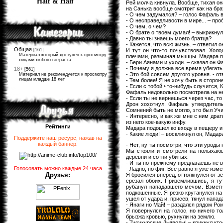
Half & Half
Рей молча кивнула. Вообще, тихая она
на Санька вообще смотрит как на бра
- О чем задумался? – голос Фафаль в
- О несправедливости в мире... – про
- О чем, о чем?
- О брате о твоем думал! – выкрикнул
- Давно ты знаешь моего братца?
- Кажется, что всю жизнь. – ответил о
Общая
И тут он что-то почувствовал. Холо
[161]
Материал который доступен к просмотру
плечами, разминая мышцы. Мадара п
лицами любого возраста.
- Бери Аянами и уходи. – сказал он Ф
- Почему я должна все время убегать
18+
[561]
- Это бой совсем другого уровня. - о
Материал не рекомендуется к просмотру
лицам младше 18 лет
- Тем более! Я не хочу быть в сторон
- Если с тобой что-нибудь случится,
Фафаль недовольно посмотрела на нег
- Если ты не вернешься через час, то
Дрон хохотнул. Фафаль утвердитель
Сомнений быть не могло, это был Уч
- Интересно, и как же мне с ним драт
из него кое-какую инфу.
Рейтинги
Мадара подошел ко входу в пещеру и
- Какие люди! – воскликнул он, Мадар
Поддержите наш ресурс, нажав на
каждый баннер
.
- Нет, ну ты посмотри, что эти уроды
Мы стояли и смотрели на полыхающ
деревни и сотни убитых.
- И ты по-прежнему предлагаешь не 
Голосовать можно каждые 24 часа
- Ладно, по фиг. Все равно я уже изм
Друзья:
Я бросился вперед, оттолкнулся от 
срезал обоих. Приземлившись, я ту
рубанул нападавшего мечом. Взметну
подкошенные. Я резко крутанулся на 
ушел от удара и, присев, ткнул напа
- Янаги но Май! – раздался рядом Ром
Я повернулся на голос, но ничего т
брызжа кровью, рухнули на землю.
- Тусукурские Дьяволы! – крикнул кто