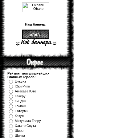
Наш баннер:
Рейтинг популярнейших
Главных Героев!
Цукунэ
Юки Рито
Амакава Юто
Какеру
Кинджи
Томоки
Татсуми
Казуя
Мизуcима Тоору
Хатате Соута
Широ
Шинта