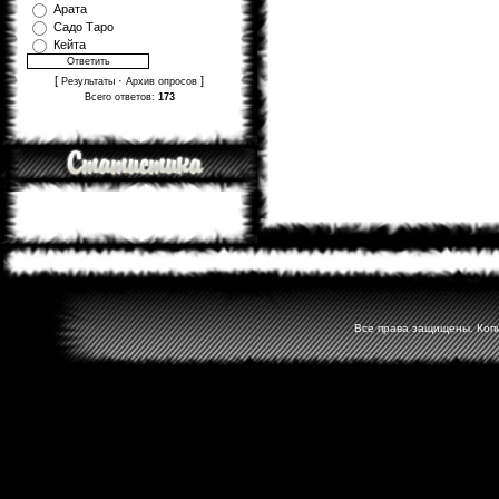
Арата
Садо Таро
Кейта
[
·
]
Результаты
Архив опросов
Всего ответов:
173
Все права защищены. Копир