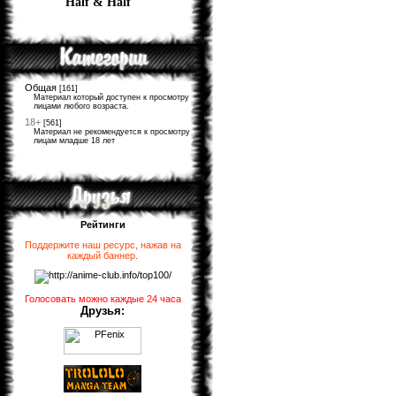
Half & Half
Общая
[161]
Материал который доступен к просмотру
лицами любого возраста.
18+
[561]
Материал не рекомендуется к просмотру
лицам младше 18 лет
Рейтинги
Поддержите наш ресурс, нажав на
каждый баннер
.
Голосовать можно каждые 24 часа
Друзья: