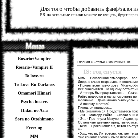
Для того чтобы добавить фанф/залогин
P.S. на остальные ссылки можете не клацать, будет пер
Rosario+Vampire
Главная
»
Статьи
»
Фанфики
»
18+
Rosario+Vampire II
IS: год спустя
To love-ru
Ммм… Накалённая атмосфера… все смо
Дверь в класс открылась, и вошла мо
To-Love-Ru Darkness
- Привет всем, меня зовут Мизуно Хи
Все знакомятся. По одному встают и
- А теперь Вы представьтесь! – Сказа
Omamori Himari
Райто поднялся и начал смотреть по 
молчание… Даже можно было услышат
Psycho busters
- А почему я встал?
Пипец, он придурок…
Hidan no Aria
- Мы знакомимся. Представьтесь пож
- Эм… Мамору Райто. – Сказал он и с
- Э… - Протянула Мизуно. – Ладно, и
Sora no Otoshimono
Остальные девушки представлялись, 
- Кхм! – Прокашлялся я, встав со сту
Freezing
***
- Ухх, жесть. Интересно, как там те д
ММ
Уже кончился урок и была перемена.