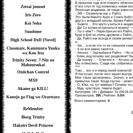
В прошлом году всю планету облетел
И вот спустя год появилась новая ве
Zettai joousei
Японская академия, не такая известна
- Эй! – Окликнули нас с Райто.
Iris Zero
Это были Макото Куро и Спанч Боб(с
друга с младшей школы. Кроме Райто.
Koi Neko
- Знаете… Это круто учиться в акаде
- Да! Со всеми встречаться можно! – 
- Ты о чём? – Переспросил его Райто.
Sundome
Куро и Боб не очень дружили с Райто, 
- Да, Райто как всегда в своём репер
High School DxD [Novel]
я.
- Хм… а если что-то не смешное ска
Classmate, Kamimura Yuuka
- А он всё равно смеётся…
- Хехехе. – Заулыбался Райто. – Но л
wa Kou Itta
- Блин, вод почему нас разделили? Б
- Да похеру… - Ответил я. – Кстати,
Trinity Seven: 7-Nin no
Мы оглянулись. Сзади нас собралась
Mahoutsukai
****
Такс… вот я и перед своей комнатой.
Oniichan Control
Я постучал, после чего зашёл внутрь.
Мои глаза заслезились. Значит, в к
MX0
привычка такая. Когда скучно – режет
- О, Юки, ты тут живёшь? Почему ты
- Мда, чувствую, тяжело будет…
Akame ga KILL!
Категория
:
18+
|
Добавил
:
Yu
(08.04.20
Просмотров
:
395
|
Рейтинг
:
0.0
/
0
Kanojo ga Flag wo Oraretara
Всего комментариев
:
0
ReMember
Д
Biorg Trinity
Hakoiri Devil Princess