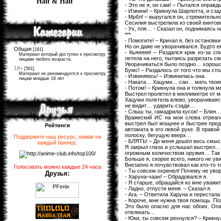
Half & Half
- Это не я, он сам! – Пытался оправд
- Извини! – Крикнула Шарлотта, и сз
- Мрбл! – выругался он, стремительно
Сесилия выстрелила из своей винтовк
- Ух, пля… - Сказал он, поднимаясь н
***
- Помогите! – Кричал я, без остановк
Но он даже не уворачивался. Будто ем
Общая
[161]
- Кьяяяяя! – Раздался крик из-за с
Материал который доступен к просмотру
летела на него, пытаясь разрезать св
лицами любого возраста.
Уворачиваться было поздно… хорошо
18+
[561]
Бумс! – Раздалось от того что мы сто
Материал не рекомендуется к просмотру
- Извиняюсь! – Извинилась она.
лицам младше 18 лет
- Наката… Хацуми… сан… мать твою!.
- Потом! – Крикнула она и толкнула м
Выстрел пролетел в миллиметре от м
Хацуми полетела влево, уворачиваясь
не видит… ударить сзади…
- Слыш ты, гамадрила кусок! – Блин… 
Вражеский ИС на мои слова отреаги
выстрел был мощнее и быстрее преды
Рейтинги
автомата в его левой руке. В правой
полоску, бегущую вверх…
Поддержите наш ресурс, нажав на
- БЛЯТЬ! – До меня дошёл весь смыс
каждый баннер
.
Я закрыл глаза и услышал выстрел… 
огромным количеством оружия… Так
Больше я, скорее всего, никого не 
Внезапно я почувствовал как кто-то т
Голосовать можно каждые 24 часа
- Ты совсем охренел! Почему не уво
Друзья:
- Харуна-чаан! – Обрадовался я.
- Я старше, обращайся ко мне уважит
- Ладно, отпусти меня. – Сказал я.
- Ага. – Ответила Харуна и перестала
- Короче, мне нужна твоя помощь. Пож
Это было опасно для нас обоих. Опа
отвлекать…
- Юки, ты совсем рехнулся? – Крикну