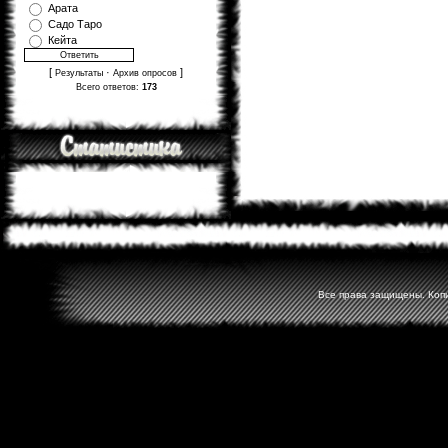
Арата
Садо Таро
Кейта
[
·
]
Результаты
Архив опросов
Всего ответов:
173
Все права защищены. Копир