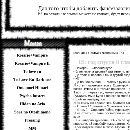
Для того чтобы добавить фанф/залогин
P.S. на остальные ссылки можете не клацать, будет пер
Главная
»
Статьи
»
Фанфики
»
18+
Rosario+Vampire
IS: год спустя 8 гла
Rosario+Vampire II
- Нахера? – Спросил Куро.
To love-ru
- Блин, если я десятый раз отвечу, т
- Да твою ж налево! Они с другой ака
- И?
To-Love-Ru Darkness
- Да пошли вы все… - Махнул рукой К
Я хотел познакомиться с Оримурой 
Omamori Himari
позже. Вчера они только приехали… 
Так что… через час, может раньше,
Psycho busters
Ругались мы с Куро стоя около моей 
- Шоб ты навернулся!
И он сразу же сделал это. Красиво 
Hidan no Aria
- Отлично! 10 очков! – Усмехнулся я и
- Чё там? – Спросил Райто, куря каку
Sora no Otoshimono
Я не ответил. Лишь посмотрел на не
курит…
Freezing
- Ты наверно думаешь: «А что за хр
привезли. «Зверобой» называется. 
Я посмотрел Райто в глаза. Молча. Но
ММ