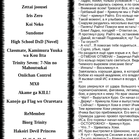
- Ладно, понял, только успокойся! – С
Внезапно раздалась сирена, и по гро
Zettai joousei
- Внимание всем! Тревога! Все, кто 
- Грёбаный фак! – Крикнули мы с Рай
Iris Zero
- Нах! – крикнул Райто. Его кольцо н
Такой момент, а я улыбаюсь, блин!
Снаружи раздалось несколько выстре
Koi Neko
- Пилять! Райто! Помоги мне встать! 
- Блин! Ладно, погодяй! – Ответил он,
Sundome
Я протянул руку. Райто же, остановив
- Давай, вставай! Поднимайся, ну! Ты
High School DxD [Novel]
- Ты охуел?!
- А что?.. Я помогаю тебе поднять
- Сцуко, убью, гада!
Classmate, Kamimura Yuuka
Но раздался ещё один взрыв и я, быст
wa Kou Itta
- ОТМЕНА! ОТМЕНА! – Закричал Райт
Его кольцо перестало светиться. Вид
Trinity Seven: 7-Nin no
*немного вырежем описание бега*
Mahoutsukai
- Иппать! – Воскликнул я.
Завязалась хорошая драка, в которой
Oniichan Control
Бобом из нашей академии, кто владел
Я вызвал свой ИС и взмыл в воздух. 
***
MX0
Куро увернулся от удара большого ч
«хрени»(напомню, фиговина, летающа
Akame ga KILL!
бою, и ринулся к нему. Но враг оказа
- Чёрт! – Выругался Куро. Он начал с
Kanojo ga Flag wo Oraretara
- Держу! – Крикнула Хоки и выпустила
- Сейчас! – Крикнул Хоки в ответ Ичи
Тем временем Хоки увернулась от уд
Ичика быстро приближался. Его меч с
ReMember
Оримура удачно провёл противоборь
ИСа. Его «хрень» начал набирать эне
Biorg Trinity
- ОСТОРОЖНО! – Крикнул Куро.
- Что..? – Удивилась Хоки.
Hakoiri Devil Princess
ИС Куро выстрелил в Шинононо, но о
- Я тут! – Крикнула Сесилия и все её
- Ты что делаешь? – Крикнули они вт