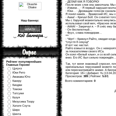
- ДЕЛАЙ КАК Я ГОВОРЮ!
После моих слов она замолчала. Мы н
- Извини… - Я первый нарушил молч
- Юки… - Дрожащим голосом сказала 
Я понял намёк… Вражеский ИС, мы со
- Аааа! – Кричал Боб. Он схватил тог
Мы с Харуной моментально кинулись н
Наш баннер:
использовал свой меч, «Красное лезв
- АААА! – Закричал я. – Я снёс ему б
- Он беспилотный…
- Фуух, слава помидорам…
***
- Чёрт! – Крикнул Райто, ожидая когда
*спустя 8 секунд*
И вот час настал.
Райто взмыл в воздух. Он с невероят
за показателями своего ИСа.
Он взял «Белый клык», и со всей сил
вниз. Его ИС был сильно повреждён
Рейтинг популярнейших
Так, тут меня знакомый спросил, по
Главных Героев!
оригинальных персонажей можете пос
Цукунэ
или пересматривайте аниме. А биог
Юки Рито
Категория
:
18+
|
Добавил
:
Yu
(13.04.20
Просмотров
:
389
|
Рейтинг
:
5.0
/
1
Амакава Юто
Всего комментариев
:
0
Какеру
Кинджи
Томоки
Д
Татсуми
Казуя
Мизуcима Тоору
Хатате Соута
Широ
Шинта