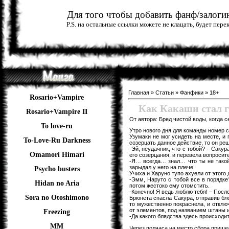
Для того чтобы добавить фанф/залогин
P.S. на остальные ссылки можете не клацать, будет пер
Главная
»
Статьи
»
Фанфики
»
18+
Rosario+Vampire
Как Какаши стал 
Rosario+Vampire II
От автора: Бред чистой воды, когда с
To love-ru
Утро нового дня для команды номер се
Узумаки не мог усидеть на месте, и
To-Love-Ru Darkness
созерцать данное действие, то он ре
-Эй, неудачник, что с тобой? – Саку
Omamori Himari
его созерцания, и перевела вопросит
-Я… всегда… знал… что ты не такой 
зарыдал у него на плече.
Psycho busters
Учиха и Харуно тупо ахуели от этого 
-Эмм, Наруто с тобой все в порядке
Hidan no Aria
потом жестоко ему отомстить.
-Конечно! Я ведь люблю тебя! – Посл
Sora no Otoshimono
Брюнета спасла Сакура, отправив бло
то мужественно покраснела, и отключ
от элементов, под названием штаны и
Freezing
-Да какого блядства здесь происходи
ММ
Через полчаса на место сбора пришел