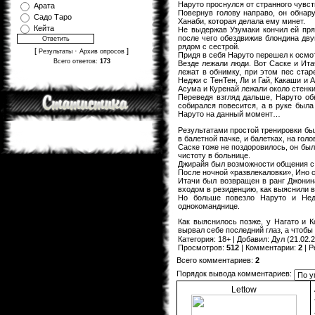
Наруто проснулся от странного чувств
Арата
Повернув голову направо, он обнару
Садо Таро
Ханаби, которая делала ему минет.
Кейта
Не выдержав Узумаки кончил ей пря
после чего обездвижив блондина дву
рядом с сестрой.
[
·
]
Результаты
Архив опросов
Придя в себя Наруто перешел к осмо
Всего ответов:
173
Везде лежали люди. Вот Саске и Ита
лежат в обнимку, при этом пес стар
Неджи с ТенТен, Ли и Гай, Какаши и
Асума и Куренай лежали около стенки
Переведя взгляд дальше, Наруто об
собирался повесится, а в руке была
Наруто на данный момент…
Результатами простой тренировки был
в балетной пачке, и балетках, на гол
Саске тоже не поздоровилось, он был
чистоту в больнице.
Джирайя был возможности общения с д
После ночной «развлекаловки», Ино с
Итачи был возвращен в ранг Джонина
входом в резиденцию, как выяснили в
Но больше повезло Наруто и Нед
однокоманднице.
Как выяснилось позже, у Нагато и К
вырвал себе последний глаз, а чтобы
Категория
:
18+
|
Добавил
:
Дул
(21.02.2
Просмотров
:
512
|
Комментарии
:
2
|
Р
Всего комментариев
:
2
Порядок вывода комментариев:
Lettow