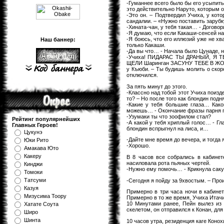
-Гуманнее всего было бы его усыпить.
это действительно Наруто, которым о
-Это он. – Подтвердил Учиха, у кот
сандалии. – «Нужно поставить зарубк
-Хината-чан, у тебя такая… - Договор
-Я думаю, что если Какаши-сенсей на 
-Я боюсь, что его иллюзий уже не хва
Наш баннер:
только Какаши.
-Да вы что… - Начала было Цунаде, 
-Учиха! ПИДАРАС ТЫ ДРАНЫЙ, Я 
ЩЕЛИ Шаринган ЗАСУНУ ТЕБЕ В ЖОПУ
у Къюби. – Ты будишь молить о скоро
отключился.
За пять минут до этого.
-Классно над тобой этот Учиха поизд
то? – Но после того как блондин подн
-Какие у тебя большие глаза… Како
можешь… - Окончание фразы парня по
-Узумаки ты что зоофилом стал?
Рейтинг популярнейших
-А какой у тебя хриплый голос… - Гл
Главных Героев!
блондин вспрыгнул на лиса, и…
Цукунэ
-Дайте мне время до вечера, и тогда 
Юки Рито
-Хорошо.
Амакава Юто
Какеру
В 8 часов все собрались в кабинет
насиловала рота пьяных чертей.
Кинджи
-Нужно ему помочь… - Крикнула саку
Томоки
Татсуми
-Сегодня я пойду за 9хвостым. – Прои
Казуя
Примерно в три часа ночи в кабинет
Мизуcима Тоору
Примерно в то же время, Учиха Итачи
10 Минутами ранее, Пейн вылез из 
Хатате Соута
скелетом, он отправился к Конан, дл
Широ
Шинта
10 часов утра, резиденция каге Конох