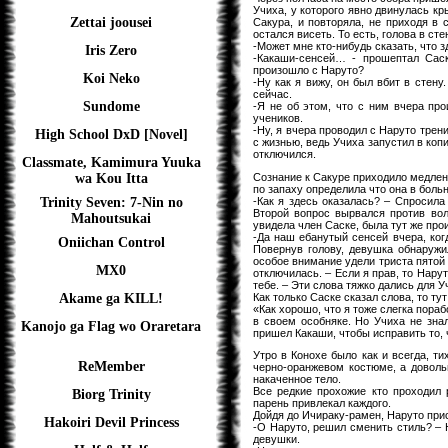
Учиха, у которого явно двинулась кр
Zettai joousei
Сакура, и повторяла, не приходя в 
остался висеть. То есть, голова в сте
-Может мне кто-нибудь сказать, что 
Iris Zero
-Какаши-сенсей… - прошептал Саск
произошло с Наруто?
Koi Neko
-Ну как я вижу, он был вбит в стен
сейчас.
Sundome
-Я не об этом, что с ним вчера про
учеников.
-Ну, я вчера проводил с Наруто трен
High School DxD [Novel]
с жизнью, ведь Учиха запустил в коп
отключился.
Classmate, Kamimura Yuuka
Сознание к Сакуре приходило медленн
wa Kou Itta
по запаху определила что она в боль
-Как я здесь оказалась? – Спросила
Trinity Seven: 7-Nin no
Второй вопрос вырвался против во
Mahoutsukai
увидела член Саске, была тут же про
-Да наш ебанутый сенсей вчера, когд
Oniichan Control
Повернув голову, девушка обнаружил
особое внимание удели триста пятой с
MX0
отключилась. – Если я прав, то Нару
тебе. – Эти слова тяжко дались для У
Как только Саске сказал слова, то тут
Akame ga KILL!
«Как хорошо, что я тоже слегка пораб
в своем особняке. Но Учиха не знал
Kanojo ga Flag wo Oraretara
пришел Какаши, чтобы исправить то, 
Утро в Конохе было как и всегда, т
ReMember
черно-оранжевом костюме, а довольн
накаченное тело.
Все редкие прохожие кто проходил 
Biorg Trinity
парень привлекал каждого.
Дойдя до Ичираку-рамен, Наруто при
Hakoiri Devil Princess
-О Наруто, решил сменить стиль? – Н
девушки.