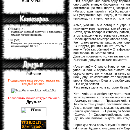
Half & Half
-Нет, сегодня мне всего одну порцию
сногсшибательную блондинку, на ко
обтягивающие мини шорты, которые б
-Ммм, старик, какой у тебя большой 
мы уединимся где-нибудь, и ты пока
продавцу, чуть приоткрыв рот для по
Аяме, услышь она сегодня с утра, ч
психушку того человека, кто ей это ск
Общая
[161]
Встав, дочь повара в Ичираку-рамен,
Материал который доступен к просмотру
лицами любого возраста.
этом вздохе и чувствовалось легкое п
После краткого осмотра своего тела,
18+
[561]
Как только девушка пришла, она поп
Материал не рекомендуется к просмотру
-О Наруто, решил сменить стиль? – 
лицам младше 18 лет
нее. – Тебе как обычно? – Эта фраза
все запасы их магазинчика.
Дальше произошло то, что заставило 
Выбежав, девушка встала на месте.
-Аяме-чан? – Спросил Наруто, как то
упал на пол, и оправился считать ов
сквозил похотью. – Какая ты сексуа
Рейтинги
ней. Девушка отскочила от блондинки
шорты блондинки. Будь это любая дру
Поддержите наш ресурс, нажав на
– Не надо боятся…
каждый баннер
.
Расстегнув халатик, в котором была 
Хоть Киба и не любил эту часть глав
запаха рамена, который он терпеть не
Голосовать можно каждые 24 часа
-Акамару готовься. – Приказал Киба, 
Друзья:
То что он там увидел, заставило пар
Аяме, после чего на глазах изумленно
-Какой красавчик… - Протянула блонд
-Сакура…? – Спросил собачник, прих
-Да, пошли, поможешь дотащить его д
Через два часа весь выпуск Генинов 
-И что мы будем с ним делать? – Спр