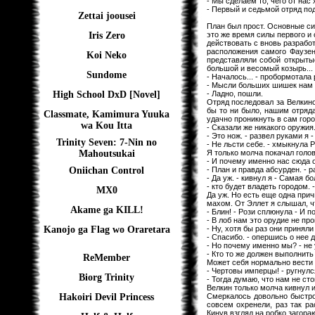
- Мы сделаем то, чего от нас
- Первый и седьмой отряд под
Zettai joousei
План был прост. Основные си
это же время силы первого и
Iris Zero
действовать с вновь разрабо
расположения самого Фаузен
Koi Neko
представляли собой открыты
большой и весомый козырь...
Sundome
- Началось... - пробормотала
- Мысли больших шишек нам чу
- Ладно, пошли.
High School DxD [Novel]
Отряд последовал за Велкино
бы то ни было, нашим отряда
Classmate, Kamimura Yuuka
удачно проникнуть в сам гор
wa Kou Itta
- Сказали же никакого оружия.
- Это нож. - развел руками я 
Trinity Seven: 7-Nin no
- Не льсти себе. - хмыкнула Р
Я только молча покачал голов
Mahoutsukai
- И почему именно нас сюда о
- План и правда абсурден. - 
Oniichan Control
- Да уж. - кивнул я - Самая 
- кто будет владеть городом.
MX0
Да уж. Но есть еще одна прич
махом. От Эллет я слышал, чт
Akame ga KILL!
- Блин! - Рози сплюнула - И 
- В лоб нам это орудие не пр
- Ну, хотя бы раз они принял
Kanojo ga Flag wo Oraretara
- Спасибо. - опершись о нее 
- Но почему именно мы? - не
- Кто то же должен выполнить 
ReMember
Может себя нормально вести 
- Чертовы имперцы! - ругнулс
Biorg Trinity
- Тогда думаю, что нам не сто
Велкин только молча кивнул 
Смеркалось довольно быстро
Hakoiri Devil Princess
совсем охренели, раз так р
Кинув взгляд на робко загора