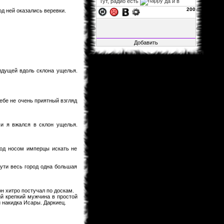
Тут, радио есть
да и в
фф...
200
д ней оказались веревки.
xelarez
06.11.2013 02:22
Fable1547
, заглушка на
авторизацию не влияет, так что
можно за авторизацию не
переживать. а остальное закрыто,
ибо много там битого, да и вся
инфа итак на основном сайте.
 идущей вдоль склона ущелья.
Fable1547
25.10.2013 21:41
Воу воу воу, я смог зайти, несмотря
на то, что загулшка, во все стороны
заглушка!.. Мож её ослабить?
себе не очень приятный взгляд
xelarez
29.04.2013 05:27
Matador
, это хорошо...
ми я вжался в склон ущелья.
Matador
28.04.2013 15:22
Не буду говорить за всех, но в
принципе мне всё нормально.
под носом имперцы искать не
xelarez
26.04.2013 08:57
сути весь город одна большая
товарищи читатели фанфов,
скажите, пожалуйста, с навигацией
по сайту и фанфам справляетесь
хорошо или что-то уж точно надо
он хитро постучал по доскам.
менять?
ий крепкий мужчина в простой
Al1sh
04.02.2013 01:15
и накидка Исары. Даркиец.
Новая Глава Розарио+Вампир
вышла....Уже как 4 Дня.Кстати