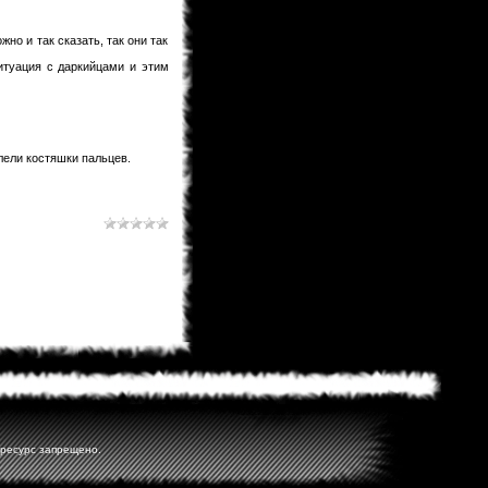
saskeuciha
03.02.2013 18:28
забросил
жно и так сказать, так они так
saskeuciha
03.02.2013 18:26
итуация с даркийцами и этим
Привет у ка во есть инфо что там с
ирис зеро то уже 5 месяцев не 1
новый главы нет. ЗА зто время
можно было выздороветь от любой
болезни. Надеюсь что мангака
мангу не
елели костяшки пальцев.
Narla
02.02.2013 22:31
ArnsT
пиши давай... А то совсем
задница получается...
ArnsT
02.02.2013 00:46
Narla
, я вот думаю рассказ
написать... только смелости не
наберусь...
Matador
31.01.2013 23:45
Поменять то можно. Просто
товарищ Канонир имел ввиду, что
Данте побелеет в конце по сюжету .
Narla
31.01.2013 22:08
мдя... раздел фанфов почти умер,
остался только Кейтаро...
Toni
31.01.2013 19:10
 ресурс запрещено.
там же внешний вид сразу можно
изменить на старый.