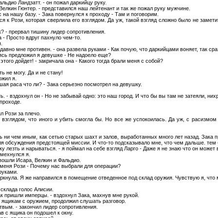
альдио Ландзатт. - он пожал даркийцу руку.
Велкин Гюнтер. - представился наш лейтенант и так же пожал руку мужчине.
 на нашу базу. - Зака повернулся к проходу - Там и поговорим.
я к Рози, которая сверлила его взглядом. Да уж, такой взгляд сложно было не замет
ак? - прервал тишину лидер сопротивления.
ла - Просто вдруг пахнуло чем-то.
.
давно мне противен. - она развела руками - Как почую, что даркийцами воняет, так сра
ясь предложил я девушке - Не надоело еще?
 этого дойдет! - закричала она - Какого тогда брали меня с собой?
ь не могу. Да и не стану!
ожил я.
шая раса что ли? - Зака серьезно посмотрел на девушку.
. - вздохнул он - Но не забывай одно: это наш город. И что бы вы там не затеяли, нихр
проходе.
ил Рози за плечо.
взглядом, что иного и убить смогла бы. Но все же успокоилась. Да уж, с расизмо
 ни чем иным, как сетью старых шахт и залов, выработанных много лет назад. Зака п
я обсуждения предстоящей миссии. И что-то подсказывало мне, что чем дальше. тем 
ку лезть и нарываться. - я поймал на себе взгляд Ларго - Даже я не знаю что он может 
смехнулся я.
вошли Исара, Велкин и Фальдио.
 меня Рози - Почему нас выбрали для операции?
 руками.
кнула. Я же направился в помещение отведенное под склад оружия. Чувствую я, что 
 склада голос Алисии.
как пришли имперцы. - вздохнул Зака, махнув мне рукой.
к ящикам с оружием, продолжил слушать разговор.
твым. - закончил лидер сопротивления.
тав с ящика он подошел к окну.