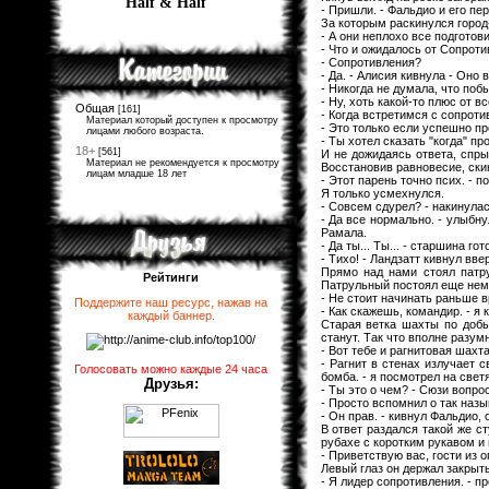
Half & Half
- Пришли. - Фальдио и его пе
За которым раскинулся город
- А они неплохо все подготов
- Что и ожидалось от Сопроти
- Сопротивления?
- Да. - Алисия кивнула - Оно
- Никогда не думала, что побы
- Ну, хоть какой-то плюс от в
Общая
[161]
- Когда встретимся с сопроти
Материал который доступен к просмотру
- Это только если успешно пр
лицами любого возраста.
- Ты хотел сказать "когда" пр
18+
[561]
И не дожидаясь ответа, спры
Материал не рекомендуется к просмотру
Восстановив равновесие, ски
лицам младше 18 лет
- Этот парень точно псих. - 
Я только усмехнулся.
- Совсем сдурел? - накинулас
- Да все нормально. - улыбну
Рамала.
- Да ты... Ты... - старшина го
- Тихо! - Ландзатт кивнул вве
Прямо над нами стоял патру
Рейтинги
Патрульный постоял еще нем
- Не стоит начинать раньше в
Поддержите наш ресурс, нажав на
- Как скажешь, командир. - я 
каждый баннер
.
Старая ветка шахты по добы
станут. Так что вполне разумн
- Вот тебе и рагнитовая шахта
- Рагнит в стенах излучает 
Голосовать можно каждые 24 часа
бомба. - я посмотрел на све
Друзья:
- Ты это о чем? - Сюзи вопро
- Просто вспомнил о так назы
- Он прав. - кивнул Фальдио,
В ответ раздался такой же с
рубахе с коротким рукавом и 
- Приветствую вас, гости из 
Левый глаз он держал закрыты
- Я лидер сопротивления. - пр