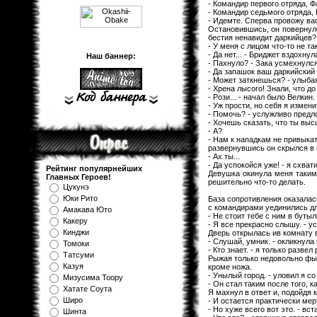
- Командир первого отряда, Ф
- Командир седьмого отряда, 
- Идемте. Сперва провожу вас
Остановившись, он повернулс
бестия ненавидит даркийцев?
- У меня с лицом что-то не т
- Да нет... - Бриджет вздохну
Наш баннер:
- Пахнуло? - Зака усмехнулся
- Да запашок ваш даркийский 
- Может заткнешься? - улыба
- Хрена лысого! Знали, что до
- Рози... - начал было Велкин.
- Уж прости, но себя я изменит
- Помочь? - услужливо предл
- Хочешь сказать, что ты выс
- А?
- Нам к нападкам не привыкать
развернувшись он скрылся в 
- Ах ты...
- Да успокойся уже! - я схват
Рейтинг популярнейших
Девушка окинула меня таким 
Главных Героев!
решительно что-то делать.
Цукунэ
Юки Рито
База сопротивления оказалась
с командирами уединились дл
Амакава Юто
- Не стоит тебе с ним в бутыл
Какеру
- Я все прекрасно слышу. - у
Кинджи
Дверь открылась ив комнату 
- Слушай, умник. - окликнула
Томоки
- Кто знает. - я только развел
Татсуми
Рыжая только недовольно фыр
Казуя
кроме ножа.
- Унылый город. - уловил я со
Мизуcима Тоору
- Он стал таким после того, 
Хатате Соута
Я махнул в ответ и, подойдя 
Широ
- И остается практически мер
- Но хуже всего вот это. - вс
Шинта