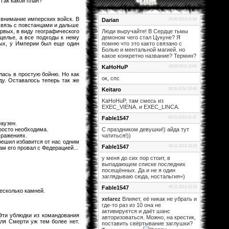
 Так какой план?
 внимание имперских войск. В
Darian
24.09.2014 21:58
связь с повстанцами и дальше
рвых, в виду географического
Люди выручайте! В Сердце тьмы
щелье, а все подходы к нему
демоном чего стал Цукуне? Я
рых, у Империи был еще один
помню что это както связано с
Болью и ментальной магией. но
какое конкретно название? Термин?
KaHoHuP
28.06.2014 11:00
лась в простую бойню. Но как
ок, спс
ду. Оставалось теперь так же
Keitaro
28.06.2014 10:46
KaHoHuP, там смесь из
EXEC_VIENA. и EXEC_LINCA.
Fable1547
08.03.2014 21:47
аузен.
просто необходима.
С праздником девушки!) айда тут
сражениях.
чатиться!))
 решил избавится от нас одним
Fable1547
06.11.2013 10:19
м его провал с Федерацией...
у меня до сих пор стоит, в
выпадающем списке последних
посещённых. Да и не я один
заглядываю сюда, ностальгия=)
Fable1547
06.11.2013 10:18
есколько камней.
xelarez
Влияет, её никак не убрать и
где-то раз из 10 она не
активируется и даёт шанс
Эти ублюдки из командования
авторизоваться. Можно, на крестик,
ля Смерти уж тем более нет.
поставить свёртывание заглушки?