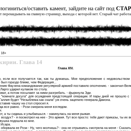
огиниться/оставить камент, зайдите на сайт под
СТА
дет перекидывать на главную страницу, выхода с которой нет. Старый чат рабо
»
18+
ирии. Глава 14
Глава XIV.
о, если все получается так, как ты думаешь. Мое предположение с недовольством
был гораздо ближе, чем Федерация...
ению Фаузена командование регулярной армией поставило ополчению. - закончил Велк
 Ларго ударил кулаком по столу.
ржат, а потом посылают за ними разгребать. - фыркнула Эди.
 "комнате досуга" для осуждения предстоящей операции. И пары дней не прошло с т
Галлия будет "Незыблема как скала" уж очень зацепило генерала Дамона.
оставив чашку на стол спросил я.
гда все равно. - Рози смерила меня взглядом.
и.
ют, а ты сидишь и улыбаешься. - накинулась на меня рыжая.
 воздух? - я посмотрел на нее - Это армия. Тут все просто: тебе дают приказы, ты их 
евушка подошла ко мне.
о Исара.
ко оборвала ее Рози - Ну, чего молчишь? - она не отрываясь смотрела на меня - Сказать