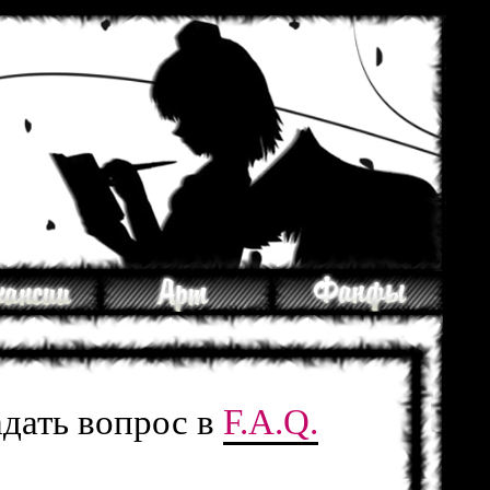
адать вопрос в
F.A.Q.