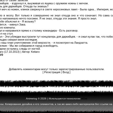
лась от своих записей.
ркийцев. - вздохнул я, выуживая из ящика с оружием ножны с мечом.
ерь для даркийцев. Откуда ты знаешь?
ил меч из ножен, клинок сверкнул в свете керосиновых ламп - Была одна... Империя, мо
о в мозгу. Вот только я совершенно не знал откуда оно и что означает. Но сама с
 напоминало нечто похожее. Я не знал, откуда эти знания. Я просто знал.
 себе объяснил я - Я возьму?
ится. - кивнул Зака.
из комнаты.
зал и направился прямо к столику командира - Есть разговор.
л на стул.
тол - Эти ублюдки выстроили тут концлагерь для даркийцев. - я сжал кулак так, что поб
альдио смерил меня взглядом.
в наш план уничтожение этой мерзости. - я посмотрел на Ландзатта.
елкин - Мы же собираемся город освободить.
адони остались следы от ногтей.
aro
(17.10.2013) |
Автор
:
Keitaro
0
/
0
Добавлять комментарии могут только зарегистрированные пользователи.
[
Регистрация
|
Вход
]
Animetog
© 2026 |
Используются технологии
uCoz
ы. Копирование дизайна и его элементов, а так же каких-либо материалов без ссылки на