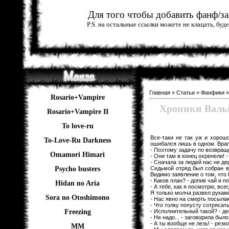
Для того чтобы добавить фанф/зал
P.S. на остальные ссылки можете не клацать, бу
Главная
»
Статьи
»
Фанфики
Rosario+Vampire
Хроники Вальк
Rosario+Vampire II
To love-ru
Все-таки не так уж и хорош
To-Love-Ru Darkness
ошибался лишь в одном. Враг 
- Поэтому задачу по возвращ
Omamori Himari
- Они там в конец охренели! -
- Сначала за людей нас не де
Седьмой отряд был собран в
Psycho busters
Видимо заявление о том, что 
- Каков план? - допив чай и п
Hidan no Aria
- А тебе, как я посмотрю, все
Я только молча развел рукам
Sora no Otoshimono
- Нас явно на смерть посыла
- Что толку попусту сотрясать
- Исполнительный такой? - д
Freezing
- Не надо... - заговорила был
- А ты вообще не лезь! - рез
ММ