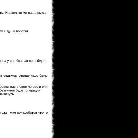
Предлагаю после перевода на
Ридманге добавить ее под именем
60.5 Темная Сторона Луны,чтобы в
будущем читатели не
ить. Насколько же наша рыжая
запутывались!
KaHoHuP
04.02.2013 00:53
поздравляем WooT'a с
зу с души воротит!
Keitaro
03.02.2013 21:30
Я жив, значит и раздел фанфов
медленно дышит. Идей у меня
хватает. Так что писать буду долго.
ена у вас без нас не выйдет. -
BagirA-tan
03.02.2013 21:16
уууууууу!!!!!
м в седьмом отряде надо было
monix-sama
03.02.2013 20:52
Надеюсь до лета будет. Верстка
ровел нас в свое логово и они
идет, но медленно.
безумнее будет операция.
выкинуть.
BagirA-tan
03.02.2013 20:35
а когда ожидать новый выпуск
журнала?
monix-sama
03.02.2013 18:58
может мне понадобится что-то
Мангаки еще болеют. На новый год
писали у себя в твитере что почти
выздоровели, но за "Ирис зеро" еще
не взялись... и не жать до апреля
как минимум.