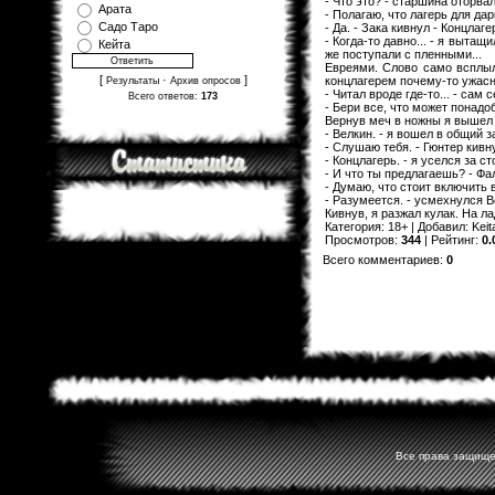
- Что это? - старшина оторва
Арата
- Полагаю, что лагерь для да
Садо Таро
- Да. - Зака кивнул - Концлаг
- Когда-то давно... - я вытащ
Кейта
же поступали с пленными...
Евреями. Слово само всплыл
[
·
]
концлагерем почему-то ужасно
Результаты
Архив опросов
- Читал вроде где-то... - сам
Всего ответов:
173
- Бери все, что может понадоб
Вернув меч в ножны я вышел 
- Велкин. - я вошел в общий 
- Слушаю тебя. - Гюнтер кивну
- Концлагерь. - я уселся за с
- И что ты предлагаешь? - Ф
- Думаю, что стоит включить 
- Разумеется. - усмехнулся В
Кивнув, я разжал кулак. На л
Категория
:
18+
|
Добавил
:
Keit
Просмотров
:
344
|
Рейтинг
:
0.
Всего комментариев
:
0
Все права защищен