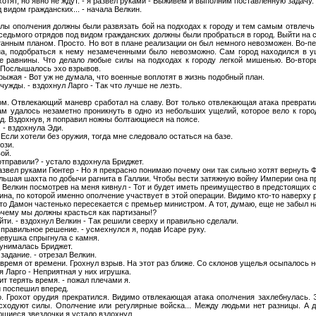
 хотят, но явно не ждут. - я развел руками - Выживем и выполним поставленную задачу.
 видом гражданских... - начала Велкин.
лы ополчения должны были развязать бой на подходах к городу и тем самым отвлечь
 седьмого отрядов под видом гражданских должны были пробраться в город. Выйти на 
танным планом. Просто. Но вот в плане реализации он был немного невозможен. Во-пе
а, подобраться к нему незамеченными было невозможно. Сам город находился в у
е равнины. Что делало любые силы на подходах к городу легкой мишенью. Во-вто
 Послышалось эхо взрывов.
 рыжая - Вот уж не думала, что военные воплотят в жизнь подобный план.
жды. - вздохнул Ларго - Так что лучше не лезть.
м. Отвлекающий маневр сработал на славу. Вот только отвлекающая атака преврати
м удалось незаметно проникнуть в одно из небольших ущелий, которое вело к горо
од. Вздохнув, я поправил ножны болтающиеся на поясе.
 - вздохнула Эди.
- Если хотели без оружия, тогда мне следовало остаться на базе.
ози.
ой.
тправили? - устало вздохнула Бриджет.
развел руками Гюнтер - Но я прекрасно понимаю почему они так сильно хотят вернуть Ф
большая шахта по добычи рагнита в Галлии. Чтобы вести затяжную войну Империи она 
 - Велкин посмотрев на меня кивнул - Тот и будет иметь преимущество в предстоящих 
ина, по которой именно ополчение участвует в этой операции. Видимо кто-то наверху
о Дамон частенько пересекается с премьер министром. А тот, думаю, еще не забыл на
почему мы должны красться как партизаны!?
ойти. - вздохнул Велкин - Так решили сверху и правильно сделали.
и правильное решение. - усмехнулся я, подав Исаре руку.
девушка спрыгнула с камня.
 унималась Бриджет.
задание. - отрезал Велкин.
время от времени. Грохнул взрыв. На этот раз ближе. Со склонов ущелья осыпалось н
я Ларго - Неприятная у них игрушка.
ит терять время. - пожал плечами я.
и поспешил вперед.
. Грохот орудия прекратился. Видимо отвлекающая атака ополчения захлебнулась. 
асходуют силы. Ополчение или регулярные войска... Между людьми нет разницы. А д
ющиеся звездочки я устало вздохнул.