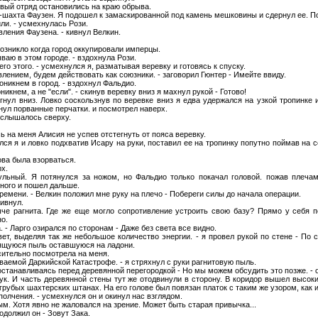
рвый отряд остановились на краю обрыва.
-шахта Фаузен. Я подошел к замаскированной под камень мешковины и сдернул ее. По
или. - усмехнулась Рози.
вления Фаузена. - кивнул Велкин.
 возникло когда город оккупировали имперцы.
ваю в этом городе. - вздохнула Рози.
сего этого. - усмехнулся я, разматывая веревку и готовясь к спуску.
влением, будем действовать как союзники. - заговорил Гюнтер - Имейте ввиду.
оникнем в город. - вздохнул Фальдио.
оникнем, а не "если". - скинув веревку вниз я махнул рукой - Готово!
гнул вниз. Ловко соскользнув по веревке вниз я едва удержался на узкой тропинке
нул порванные перчатки. и посмотрел наверх.
послышалось сверху.
ь на меня Алисия не успев отстегнуть от пояса веревку.
лся я и ловко подхватив Исару на руки, поставил ее на тропинку попутно поймав на 
това была взорваться.
рх.
льный. Я потянулся за ножом, но Фальдио только покачал головой. пожав плеча
ного и пошел дальше.
ремени. - Велкин положил мне руку на плечо - Побереги силы до начала операции.
кивнул.
че рагнита. Где же еще могло сопротивление устроить свою базу? Прямо у себя 
о.
. - Ларго озирался по сторонам - Даже без света все видно.
свет, выделяя так же небольшое количество энергии. - я провел рукой по стене - По 
тящуюся пыль оставшуюся на ладони.
сительно посмотрела на меня.
ваемой Даркийской Катастрофе. - я стряхнул с руки рагнитовую пыль.
 останавливаясь перед деревянной перегородкой - Но мы можем обсудить это позже. - 
тук. И часть деревянной стены тут же отодвинули в сторону. В коридор вышел высок
грубых шахтерских штанах. На его голове был повязан платок с таким же узором, как 
ополчения. - усмехнулся он и окинул нас взглядом.
м. Хотя явно не жаловался на зрение. Может быть старая привычка...
одолжил он - Зовут Зака.