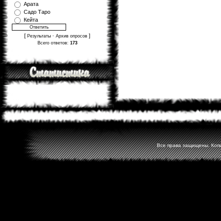
Арата
Садо Таро
Кейта
[
·
]
Результаты
Архив опросов
Всего ответов:
173
Все права защищены. Копир