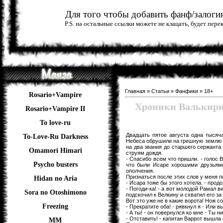
Для того чтобы добавить фанф/залогин
P.S. на остальные ссылки можете не клацать, будет пер
Главная
»
Статьи
»
Фанфики
»
18+
Rosario+Vampire
Хроники Валькири
Rosario+Vampire II
To love-ru
Двадцать пятое августа одна тысяч
To-Love-Ru Darkness
Небеса обрушили на грешную землю п
на два звания до старшего сержанта.
Omamori Himari
струям дождя.
- Спасибо всем что пришли. - голос В
Psycho busters
что были Исаре хорошими друзьями
ополчения.
Признаться после этих слов у меня п
Hidan no Aria
- Исара тоже бы этого хотела. - про
- Погоди-ка! - а вот молодой Рамал в
Sora no Otoshimono
подскочил к Велкину и схватил его за
Вот это уже не в какие ворота! Нож 
Freezing
- Прекратите оба! - рявкнул я - Или 
- А ты! - он повернулся ко мне - Ты н
- Отставить! - капитан Варрот вышла
ММ