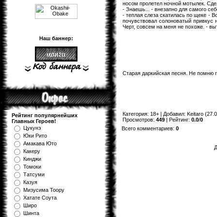
носом пролетел ночной мотылек. Сдел
- Знаешь... - внезапно для самого се
- теплая слеза скатилась по щеке - Во
почувствовал солоноватый привкус на
Черт, совсем на меня не похоже. - вы
Наш баннер:
Старая даркийская песня. Не помню гд
Категория
:
18+
|
Добавил
:
Keitaro
(27.0
Рейтинг популярнейших
Просмотров
:
449
|
Рейтинг
:
0.0
/
0
Главных Героев!
Цукунэ
Всего комментариев
:
0
Юки Рито
Амакава Юто
Д
Какеру
Кинджи
Томоки
Татсуми
Казуя
Мизуcима Тоору
Хатате Соута
Широ
Шинта