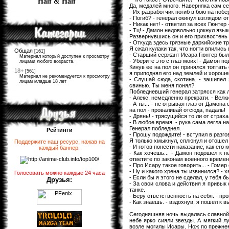
Half & Half
Да, медалей много. Наверняка сам се
- Их разработчик погиб в бою на поб
- Погиб? - генерал окинул взглядом от
- Никак нет! - ответил за всех Гюнтер
- Тц! - Дамон недовольно цокнул язы
Развернувшись он и его прихвостень 
- Откуда здесь грязные даркийские тр
Я сжал кулаки так, что ногти впились 
Общая
[161]
- Старший сержант Исара Гюнтер была
Материал который доступен к просмотру
- Уберите это с глаз моих! - Дамон п
лицами любого возраста.
Кинув ее на пол он принялся топтать
18+
[561]
я приподнял его над землей и хороше
Материал не рекомендуется к просмотру
- Слушай сюда, скотина. - зашипел 
лицам младше 18 лет
свинью. Ты меня понял?
Побледневший генерал затрясся как л
- Алекс, немедленно прекрати. - Велк
- А ты... - не отрывая глаз от Дамон
на пол - проваливай отсюда, падаль!
- Дрянь! - трясущийся то ли от страха
- В любое время. - рука сама легла н
Генерал побледнел.
Рейтинги
- Прошу подождите! - вступил в разго
Я только хмыкнул, сплюнул и отошел 
Поддержите наш ресурс, нажав на
- И готов понести наказание, как его 
каждый баннер
.
- Как хочешь... - Дамон подошел к 
ответите по законам военного времен
- Про Исару такое говорить... - Гомер
- Ну и какого хрена ты извинился? - 
Голосовать можно каждые 24 часа
- Если бы я этого не сделал, у тебя 
Друзья:
- За свои слова и действия я привык 
танке.
- Беру ответственность на себя. - пр
- Как знаешь. - вздохнув, я пошел к в
Сегодняшняя ночь выдалась славной.
небе ярко сияли звезды. А мягкий л
возле могилы Исары. Нож по прежнем