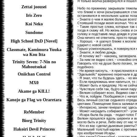
Я только молча развернулся и пошел 
Zettai joousei
Небо по прежнему закрывали тяжелые
что ближе к ночи разыгравшаяся стих
Iris Zero
остановился в нескольких шагах поза
- Знаете о чем я жалею больше всего?
Стоявший позади меня молчал. Что ж, 
Koi Neko
- Такие простые слова, которые так 
тогда я скажу ей. Но жизнь снова и с
Sundome
голову и подставив лицо дождю я усм
Она ничего не ответила. просто прод
High School DxD [Novel]
- Хорошо. - я шагнул ближе к могиле
ударил с новой силой.
Горько усмехнувшись, я повернулся к
Classmate, Kamimura Yuuka
- Знаете, я люблю дождь.
wa Kou Itta
- И почему же? - наконец, заговорила 
- За ним не видно слез. - спокойно от
Trinity Seven: 7-Nin no
Говорить что на душе было погано, зн
Mahoutsukai
подобного.
- Не время киснуть. - я прислонился 
Oniichan Control
"Эдельвейс" временно перегнали в др
- Я знал, что ты будешь здесь. - ко м
- Если предложишь мне напиться, то э
MX0
- Может быть и предложу. Но не сейча
- Чувствую себя так, будто меня пару
Akame ga KILL!
- Велкин собирает всех. Видимо сам
- Что ж, пойдем. Пообщаемся с начал
Kanojo ga Flag wo Oraretara
Весь личный состав седьмого отряда 
цветами. Помещение бокса заливал я
- Интересно, зачем генерал нас здес
- Может наградить собираются? - усм
ReMember
- Исара была бы рада. - подал голос 
Велкин прошелся вдоль шеренги и вс
Biorg Trinity
могло быть и речи. Либо ему от нас 
- Кто из вас сделал дымовые ракеты? 
Hakoiri Devil Princess
Маленький толстый карлик с противн
про изобретение Исары.
- Что такое? Отвечайте! - толстяк пов