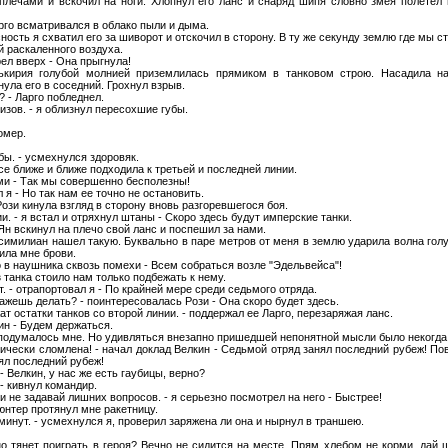
лечами и вскочил на ноги. Хлопнул его ланс и снаряд шипя словно змея полетел 
рго всматривался в облако пыли и дыма.
ость я схватил его за шиворот и отскочил в сторону. В ту же секунду землю где мы с
й раскаленного воздуха.
рел вверх - Она прыгнула!
ькирия голубой молнией приземлилась прямиком в танковом строю. Насадила н
ула его в соседний. Грохнул взрыв.
я? - Ларго побледнел.
изов. - я облизнул пересохшие губы.
омер.
бы. - усмехнулся здоровяк.
е ближе и ближе подходила к третьей и последней линии.
ами - Так мы совершенно бесполезны!
л я - Но так нам ее точно не остановить.
Рози кинула взгляд в сторону вновь разгоревшегося боя.
и. - я встал и отряхнул штаны - Скоро здесь будут имперские танки.
 Ян вскинул на плечо свой ланс и поспешил за нами.
ксимилиан нашел такую. Буквально в паре метров от меня в землю ударила волна гол
ила мне брови.
 в наушника сквозь помехи - Всем собраться возле "Эдельвейса"!
з танка стоило нам только подбежать к нему.
т. - отрапортовал я - По крайней мере среди седьмого отряда.
кажешь делать? - поинтересовалась Рози - Она скоро будет здесь.
ат остатки танков со второй линии. - поддержал ее Ларго, перезаряжая ланс.
кин - Будем держаться.
 подумалось мне. Но удивляться внезапно пришедшей непонятной мысли было некогда
тически сломлена! - начал доклад Велкин - Седьмой отряд занял последний рубеж! По
ял последний рубеж!
- Велкин, у нас же есть гаубицы, верно?
 - кивнул командир.
и не задавай лишних вопросов. - я серьезно посмотрел на него - Быстрее!
Гюнтер протянул мне ракетницу.
минут. - усмехнулся я, проверил заряжена ли она и нырнул в траншею.
но тянет поиграть в героя? Вечно не сидится на месте. Прям хлебом не корми, дай