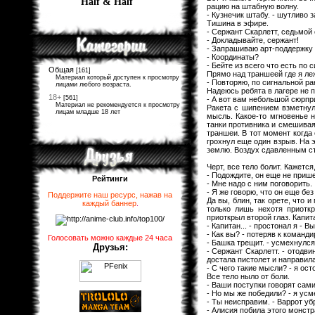
Half & Half
рацию на штабную волну.
- Кузнечик штабу. - шутливо 
Тишина в эфире.
- Сержант Скарлетт, седьмой
- Докладывайте, сержант!
- Запрашиваю арт-поддержку 
- Координаты?
- Бейте из всего что есть по 
Общая
[161]
Прямо над траншеей где я ле
Материал который доступен к просмотру
- Повторяю, по сигнальной рак
лицами любого возраста.
Надеюсь ребята в лагере не 
18+
[561]
- А вот вам небольшой сюрприз
Материал не рекомендуется к просмотру
Ракета с шипением взметнул
лицам младше 18 лет
мысль. Какое-то мгновенье 
танки противника и смешивая
траншеи. В тот момент когда 
грохнул еще один взрыв. На 
землю. Воздух сдавленным сто
Черт, все тело болит. Кажется
- Подождите, он еще не прише
Рейтинги
- Мне надо с ним поговорить.
- Я же говорю, что он еще без
Поддержите наш ресурс, нажав на
Да вы, блин, так орете, что 
каждый баннер
.
только лишь нехотя приоткр
приоткрыл второй глаз. Капит
- Капитан... - простонал я - В
- Как вы? - потеряв к команд
Голосовать можно каждые 24 часа
- Башка трещит. - усмехнулся
Друзья:
- Сержант Скарлетт. - отодви
достала пистолет и направила
- С чего такие мысли? - я ост
Все тело ныло от боли.
- Ваши поступки говорят сами
- Но мы же победили? - я усм
- Ты неисправим. - Варрот у
- Алисия побила этого монстра