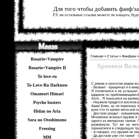
Для того чтобы добавить фанф/зал
P.S. на остальные ссылки можете не клацать, бу
Главная
»
Статьи
»
Фанфики
Rosario+Vampire
Хроники Вальк
Rosario+Vampire II
To love-ru
С ревом и грохотом рядом всп
To-Love-Ru Darkness
- Велкин! - прокричал я в ми
Я отключился и не услышал 
Omamori Himari
вдарили по приближающимся и
Хотя... Я покосился на валяю
- Неужели придется воспользо
Psycho busters
Аааа! Блин, ну не переношу я
руки что-то кроме меча или 
Hidan no Aria
- Достали уроды! - кувыркнув
Мгновенно вскинул оружие я 
Sora no Otoshimono
одного из имперских танков. 
развернуло. Тут же на нег
перекатился в следующую тр
Freezing
- А говорил, что оружия не п
- Да достали уже эти танки! - 
ММ