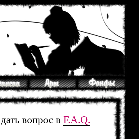
адать вопрос в
F.A.Q.