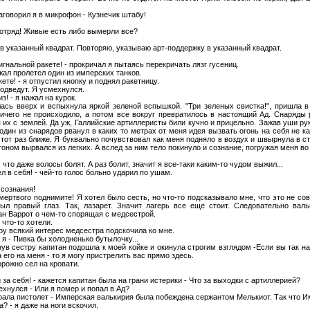
заговорил я в микрофон - Кузнечик штабу!
 отряд! Живые есть либо вымерли все?
в указанный квадрат. Повторяю, указываю арт-поддержку в указанный квадрат.
сигнальной ракете! - прокричал я пытаясь перекричать лязг гусениц.
жал пролетел один из имперских танков.
ете! - я отпустил кнопку и поднял ракетницу.
подведут. Я усмехнулся.
! - я нажал на курок.
ась вверх и вспыхнула яркой зеленой вспышкой. "Три зеленых свистка!", пришла в
ничего не происходило, а потом все вокруг превратилось в настоящий Ад. Снаряды 
 их с землей. Да уж, Галлийские артиллеристы били кучно и прицельно. Зажав уши ру
один из снарядов рванул в каких то метрах от меня идея вызвать огонь на себя не к
этот раз ближе. Я буквально почувствовал как меня подняло в воздух и швырнула в 
ном вырвался из легких. А вслед за ним тело покинуло и сознание, погружая меня во
, что даже волосы болят. А раз болит, значит я все-таки каким-то чудом выжил...
л в себя! - чей-то голос больно ударил по ушам.
 сознания!
и мертвого поднимите! Я хотел было сесть, но что-то подсказывало мне, что это не со
ыл правый глаз. Так, лазарет. Значит лагерь все еще стоит. Следовательно вал
ан Варрот о чем-то спорящая с медсестрой.
ы что-то хотели.
иру всякий интерес медсестра подскочила ко мне.
 я - Пивка бы холодненько бутылочку...
нув сестру капитан подошла к моей койке и окинула строгим взглядом -Если вы так н
 его на меня - то я могу пристрелить вас прямо здесь.
орожно сел на кровати.
 за себя! - кажется капитан была на грани истерики - Что за выходки с артиллерией?
ехнулся - Или я помер и попал в Ад?
брала пистолет - Имперская валькирия была побеждена сержантом Мелькиот. Так что 
? - я даже на ноги вскочил.