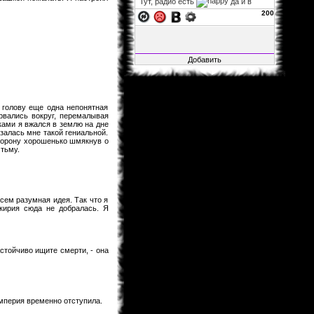
Тут, радио есть
да и в
фф...
200
xelarez
06.11.2013 02:22
Fable1547
, заглушка на
авторизацию не влияет, так что
можно за авторизацию не
переживать. а остальное закрыто,
ибо много там битого, да и вся
инфа итак на основном сайте.
Fable1547
25.10.2013 21:41
 голову еще одна непонятная
рвались вокруг, перемалывая
Воу воу воу, я смог зайти, несмотря
ками я вжался в землю на дне
на то, что загулшка, во все стороны
азалась мне такой гениальной.
заглушка!.. Мож её ослабить?
сторону хорошенько шмякнув о
xelarez
29.04.2013 05:27
 тьму.
Matador
, это хорошо...
Matador
28.04.2013 15:22
Не буду говорить за всех, но в
всем разумная идея. Так что я
принципе мне всё нормально.
ькирия сюда не добралась. Я
xelarez
26.04.2013 08:57
товарищи читатели фанфов,
скажите, пожалуйста, с навигацией
астойчиво ищите смерти, - она
по сайту и фанфам справляетесь
хорошо или что-то уж точно надо
менять?
Al1sh
04.02.2013 01:15
Новая Глава Розарио+Вампир
Империя временно отступила.
вышла....Уже как 4 Дня.Кстати