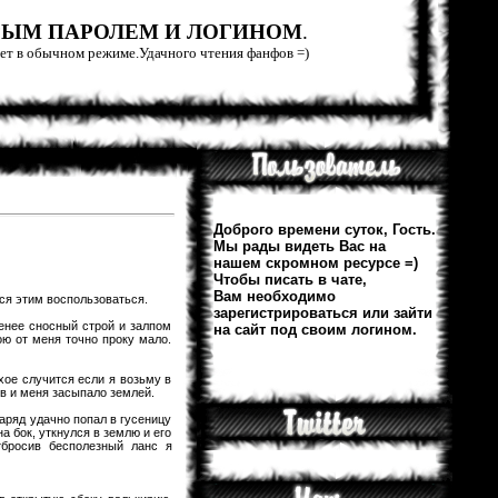
РЫМ ПАРОЛЕМ И ЛОГИНОМ
.
тает в обычном режиме.Удачного чтения фанфов =)
Доброго времени суток, Гость.
Мы рады видеть Вас на
нашем скромном ресурсе =)
Чтобы писать в чате,
Вам необходимо
лся этим воспользоваться.
зарегистрироваться или зайти
енее сносный строй и залпом
на сайт под своим логином.
ою от меня точно проку мало.
охое случится если я возьму в
в и меня засыпало землей.
аряд удачно попал в гусеницу
а бок, уткнулся в землю и его
тбросив бесполезный ланс я