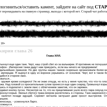
огиниться/оставить камент, зайдите на сайт под
СТА
дет перекидывать на главную страницу, выхода с которой нет. Старый чат рабо
»
18+
ирии глава 26
Глава XXVI.
ыхнул еще один танк. Черт, наш строй сбит из-за валькирии. И противник не погнуша
крофон - Имперские танки дадут нам прикурить, если мы ничего не предпримем!
дальнейших приказов. Но две группы наших танков скоренько организовали более-м
мперцам. Я нырнул в одну из воронок укрываясь от осколков. Черт, вот в таком б
щийся в стороне ланс.
ваться...
 оружия кроме холодного! Уж не знаю откуда, но есть у меня чувство, что что-то пл
ножа. Над головой со пронзительным гулом пронесся еще один снаряд. Громыхнул взры
шись я подхватил с земли ланс с облегчением заметив, что он заряжен.
вдавил кнопку пуска. Несмотря на то, что на прицеливание ушло всего пара секунд сн
Грохнул взрыв. Звенья сбитого трака веером разлетелись в стороны. Танк накренился н
о налетел позади идущий. Скрежет металла заглушил даже грохот выстрелов. О
аншею.
ереносишь. - усмехнулся Ларго.
сплюнул я.