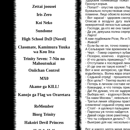
Здоровяк понимающе пожал п
Грохнул взрыв.
Zettai joousei
- Попал? - опустив оружие Ла
Буквально почувствовав опасн
пламени. Лицо обожгло волно
Iris Zero
- Вот зараза! - здоровяк смот
Описав в воздухе дугу вал
Koi Neko
невероятной легкостью швырн
- Господи, да кто же она така
Sundome
- Да уж, девушка полна сюрпр
- Ларго!
К нам подбежали Рози, Ян и Г
High School DxD [Novel]
- Живой?
- Если бы не он, точно помер 
Classmate, Kamimura Yuuka
А Сельвария тем временем вс
wa Kou Itta
- Черт. - Гомер скрипнул зуб
- Позорно, конечно. - вздохну
Trinity Seven: 7-Nin no
- И что делать прикажешь? - 
- Отступаем к последней лини
Mahoutsukai
- И где они ее такую взяли? -
Вот и мне интересно, где Ма
Oniichan Control
вздыбилась. Волна жара опал
- Седьмой отряд! - прошипело
MX0
- Все целы? - Гюнтер вылез и
- Потерь в личном составе не
Akame ga KILL!
- Командир, и что теперь при
- Да! Не думаю, что ее задерж
- Выбора нет. - вздохнул Вел
Kanojo ga Flag wo Oraretara
"За нами Москва.", невольно
- Третья линия обороны прак
сломлена! седьмой отряд зан
ReMember
- Стоп! - я щелкнул пальцами 
- Парочка уж точно найдется.
Biorg Trinity
- Давай сюда свою ракетницу 
- Что ты собрался делать? - 
- Выиграю для нас несколько 
Hakoiri Devil Princess
Вот и какого черта меня веч