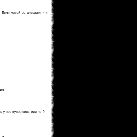
Предлагаю после перевода на
Ридманге добавить ее под именем
60.5 Темная Сторона Луны,чтобы в
будущем читатели не
- Если живой останешься. - и
запутывались!
KaHoHuP
04.02.2013 00:53
поздравляем WooT'a с
Keitaro
03.02.2013 21:30
Я жив, значит и раздел фанфов
медленно дышит. Идей у меня
хватает. Так что писать буду долго.
BagirA-tan
03.02.2013 21:16
уууууууу!!!!!
monix-sama
03.02.2013 20:52
Надеюсь до лета будет. Верстка
идет, но медленно.
ил!
BagirA-tan
03.02.2013 20:35
а когда ожидать новый выпуск
журнала?
monix-sama
03.02.2013 18:58
ть у нее супер силы или нет?
Мангаки еще болеют. На новый год
писали у себя в твитере что почти
выздоровели, но за "Ирис зеро" еще
не взялись... и не жать до апреля
как минимум.