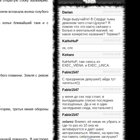
в открытую сбоку валькирию.
тояли вспахала волна голубого
Darian
24.09.2014 21:58
Люди выручайте! В Сердце тьмы
а копье ближайший танк и с
демоном чего стал Цукуне? Я
помню что это както связано с
Болью и ментальной магией. но
какое конкретно название? Термин?
KaHoHuP
28.06.2014 11:00
ок, спс
Keitaro
28.06.2014 10:46
KaHoHuP, там смесь из
EXEC_VIENA. и EXEC_LINCA.
Fable1547
08.03.2014 21:47
убого пламени. Земля с ревом
С праздником девушки!) айда тут
чатиться!))
Fable1547
06.11.2013 10:19
у меня до сих пор стоит, в
выпадающем списке последних
посещённых. Да и не я один
.
заглядываю сюда, ностальгия=)
вторяю, третья линия обороны
Fable1547
06.11.2013 10:18
xelarez
Влияет, её никак не убрать и
где-то раз из 10 она не
активируется и даёт шанс
авторизоваться. Можно, на крестик,
поставить свёртывание заглушки?
 шашкой помахать. Я настроил