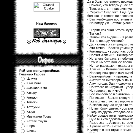
Да и боль постепенно проходи
- Похоже, что теперь у нас е
- Твою ж мать! - присвистнул 
- Сержант Скарлетт. Еще одн
больше не говоря ни слова он
- Вам необходим постельный 
- Не помру уж. - отмахнулся 
Наш баннер:
- Я прям как знал, что ты бу
- Ты как?
- Живой, как видишь. - я раз
- Ты по поводу Алисии?
- Да. - кивнув я сел рядом с
- Это точно. - Велкин усмехну
- Командир... - вокруг нас соб
- Насчет Алисии? - Гюнтер вс
- Хотелось бы узнать побольш
- Что ж, имеете полное право.
- Ну так расскажи. - сказала 
- Алисия... - Велкин опустил г
Рейтинг популярнейших
- Наследница крови валькирий
Главных Героев!
- Валькирийцев... - протянула
Цукунэ
- А стоит ли ей теперь быть с
Юки Рито
- А ну погоди, Эди! - одернул 
- Но это же не игрушки! - уп
Амакава Юто
- Ну говорил, ну и что?
Какеру
- Все мы сейчас в смятении.
Кинджи
- Понимаю. - Велкин кивнул - 
Я же молча стоял в стороне и
Томоки
- В любом случае надо что-то
Татсуми
- Ну вы, блин, даете. - усмех
Казуя
- Люди из других отрядов ее 
Найду уродов ноги переломаю
Мизуcима Тоору
- Ну а мы что сделать можем
Хатате Соута
- Разве эта та Алисия, котор
Широ
- А разве нет? - в ответ я загл
И увидел в них страх и замеш
Шинта