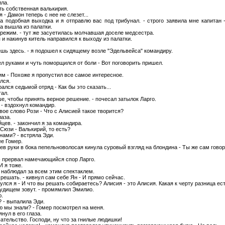
ла.
сть собственная валькирия.
я - Дамон теперь с нее не слезет...
а подобная выходка и я отправлю вас под трибунал. - строго заявила мне капитан 
а вышла из палатки.
режим. - тут же засуетилась молчавшая доселе медсестра.
я и накинув китель направился к выходу из палатки.
дешь здесь. - я подошел к сидящему возле "Эдельвейса" командиру.
вел руками и чуть поморщился от боли - Вот поговорить пришел.
 ним - Похоже я пропустил все самое интересное.
лся.
рался седьмой отряд - Как бы это сказать...
тал.
е, чтобы принять верное решение. - почесал затылок Ларго.
 - вздохнул командир.
свое слово Рози - Что с Алисией такое творится?
лаза.
цев. - закончил я за командира.
 Сюзи - Валькирий, то есть?
 нами? - встряла Эди.
ее Гомер.
ерев руки в бока пепельноволосая кинула суровый взгляд на блондина - Ты же сам говор
 - прервал намечающийся спор Ларго.
И я тоже.
 наблюдал за всем этим спектаклем.
 решать. - кивнул сам себе Ян - И прямо сейчас.
нулся я - И что вы решать собираетесь? Алисия - это Алисия. Какая к черту разница ес
чудищем зовут. - промямлил Эмилио.
.
? - выпалила Эди.
ую мы знали? - Гомер посмотрел на меня.
янул в его глаза.
ательство. Господи, ну что за гнилые людишки!