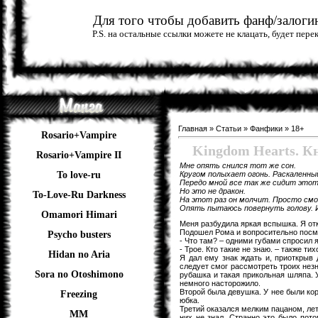
Для того чтобы добавить фанф/залогин
P.S. на остальные ссылки можете не клацать, будет пер
Главная
»
Статьи
»
Фанфики
»
18+
Rosario+Vampire
Kingdom Hearts. Кн
Rosario+Vampire II
Мне опять снился тот же сон.
Кругом полыхает огонь. Раскаленны
To love-ru
Передо мной все так же сидит этот
Но это не дракон.
To-Love-Ru Darkness
На этот раз он молчит. Просто смо
Опять пытаюсь повернуть голову. И
Omamori Himari
Меня разбудила яркая вспышка. Я отк
Подошел Рома и вопросительно посмо
Psycho busters
- Что там? – одними губами спросил я
- Трое. Кто такие не знаю. – также ти
Hidan no Aria
Я дал ему знак ждать и, приоткрыв 
следует смог рассмотреть троих нез
Sora no Otoshimono
рубашка и такая прикольная шляпа. 
немного насторожило.
Второй была девушка. У нее были кор
Freezing
юбка.
Третий оказался мелким пацаном, лет
ММ
них не знал. Странно это было пот