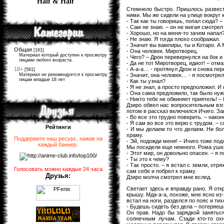
Half & Half
Стемнело быстро. Пришлось развест
ними. Мы же сидели на улице вокруг 
- Так как ты говоришь, попал сюда? –
- Сам не знаю. – он не мигая смотрел
- Хорошо, но на меня-то зачем напал
- Не знаю. Я тогда плохо соображал.
- Значит вы вампиры, ты и Котаро. А
Общая
[161]
- Она человек. Миротворец.
Материал который доступен к просмотру
- Чего? – Дрон перевернулся на бок и
лицами любого возраста.
- Да не тот Миротворец, идиот! – отм
- А-а-а… - протянул Дрон и снова пер
18+
[561]
- Значит, она человек… - я посмотрел
Материал не рекомендуется к просмотру
лицам младше 18 лет
- Как ты узнал?
- Я не знал, а просто предположил. И
- Она сама предложило, так было нуж
- Никто тебе не обвиняет приятель! –
Дзиро обвел нас вопросительным взг
потом в рассказ включился Ичиго. За
- Во все это трудно поверить. – након
- Я сам во все это верю с трудом. – 
Рейтинги
- И мы делаем то что делаем. Ни бол
храму.
Поддержите наш ресурс, нажав на
- Эй, подожди меня! – Ичиго тоже по
каждый баннер
.
Мы посидели еще немного. Рома ушел 
- Этот мир, он довольно опасен. – я 
- Ты это к чему?
- Так просто. – я встал с земли, от
Голосовать можно каждые 24 часа
сам себе и побрел к храму.
Друзья:
Дзиро молча смотрел мне вслед.
Светает здесь и вправду рано. Я отк
крышу. Мда-а-а, похоже, мне ясно из
встал на ноги, разделся по пояс и ти
- Будешь сидеть без дела – потеряеш
Он прав. Надо бы зарядкой заняться
солнечным лучам. Сзади кто-то ох