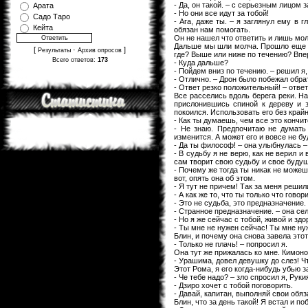
- Да, он такой. – с серьезным лицом 
Арата
- Но они все идут за тобой!
Садо Таро
- Ага, даже ты. – я заглянул ему в 
Кейта
обязан нам помогать.
Он не нашел что ответить и лишь мо
Дальше мы шли молча. Прошло еще где
[
·
]
Результаты
Архив опросов
где? Выше или ниже по течению? Впе
Всего ответов:
173
- Куда дальше?
- Пойдем вниз по течению. – решил я,
- Отлично. – Дрон было побежал обра
- Ответ резко положительный! – отве
Все расселись вдоль берега реки. На
прислонившись спиной к дереву и 
покоился. Использовать его без край
- Как ты думаешь, чем все это кончит
- Не знаю. Предпочитаю не думать 
изменится. А может его и вовсе не бу
- Да ты философ! – она улыбнулась –
- В судьбу я не верю, как не верил и
сам творит свою судьбу и свое буду
- Почему же тогда ты никак не можеш
вот, опять она об этом.
- Я тут не причем! Так за меня решил
- А как же то, что ты только что говор
- Это не судьба, это предназначение.
- Странное предназначение. – она се
- Но я же сейчас с тобой, живой и зд
- Ты мне не нужен сейчас! Ты мне нуж
Блин, и почему она снова завела это
- Только не плачь! – попросил я.
Она тут же прижалась ко мне. Кимоно 
- Урашима, довел девушку до слез! Чт
Этот Рома, я его когда-нибудь убью за
- Че тебе надо? – зло спросил я, Рук
- Дзиро хочет с тобой поговорить.
- Давай, капитан, выполняй свои обяз
Блин, что за день такой! Я встал и п