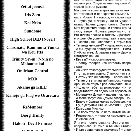
первый раз. Сзади ко мне подошел Ро
Zettai joousei
только развел руками.
Мы стояли всего в трех шагах от них
по сторонам и все крепче сжимал ме
Iris Zero
нас с Ромой. Ни говоря, ни слова па
Он рубанул, я легко ушел от удара 
Koi Neko
назад. Парень ударил снова. Слева 
Меч подскочил вверх, и клинок его к
Sundome
снизу вверх. Я снова увернулся от 
Его шляпа слетел с головы и развали
его шее. Он успел подставить под уд
High School DxD [Novel]
Он стоял и не шевелился. Острие мое
- Ты ведь человек!? – удивленно прои
Classmate, Kamimura Yuuka
- А ты, судя по поведению нет. – Ром
wa Kou Itta
Я убрал меч. Из храма вышли Дрон и 
смотрела на нас.
Trinity Seven: 7-Nin no
- Кто вы? – спросил парень.
- Правду говорят, что наглость втор
Mahoutsukai
задает.
- Да и что такого удивительного в том
Oniichan Control
И тут до меня дошло. Я понял что в э
- Потому что он вампир. – спокойно с
MX0
- Ты не ответил на мой вопрос. – под
Дрон было открыл рот, собираясь выск
Akame ga KILL!
- Ну, если тебе так интересно. – я 
представляться подобным образом вс
- Мочидзуки Дзиро. – парень поклонил
Kanojo ga Flag wo Oraretara
- А меня зовут Мочидзуки Котаро. Пр
- Видно у братца манер побольше. – 
- Ну, а девушка что же молчит? – Дро
ReMember
- Катсураги Мимико.
Она посмотрела на него, потом на ме
Biorg Trinity
- Редкое имя. – я слегка наклонил гол
- И смешное!
Я и она посмотрели на Ичиго и он 
Hakoiri Devil Princess
направилась к Роме, а Аянами стала 
- И кто ваши новые знакомые? – спро