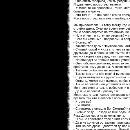
- Она опять говорила, что ты уйдешь 
Я удивленно посмотрел на него.
- У меня те же проблемы. Рейка мест
больше в мире нет.
- Это точно. – я похлопал его по плеч
Рома посмотрел на меня и улыбнулся
Мы приближались к тому месту, где с
струйки дыма. Судя по всему ему сей
то не особо обратил на это внимание.
- Ну и о чем ты хотел поговорить? – с
- Чего ты хочешь? – вопросом на воп
- В смысле?
- Какова твоя цель? Неужели она нас
- Слушай сюда! – я схватил его за ш
друзьями, да и вообще кем бы то ни б
его – я скорее сам умру, чем причиню
- Но они идут за тобой и готовы умере
- Они избрали свой путь, никто их не
пройти по нему до конца. А коков твой
- Ты ничего обо мне не знаешь!
- Так же как и ты обо мне! И ты имее
Его рука метнулась к рукояти меча. 
- Остынь, может ты и вампир, но без 
- Ты не человек! – он уставился на м
Меня это окончательно взбесило, и я
- Да я не человек! – рявкнул я.
Мои глаза стали полностью красными,
пустого, так что я вовремя опомнилс
- Кто же ты?
- Синигами.
- Синигами, в смысле Бог Смерти? –
- В смысле да. – сзади ко мне подошл
Рука Дзиро легла на рукоять меча.
- Я бы не советовал тебе с ним связ
- Да и не хочется оставлять парнишку
- Только без драк! – долетели до нас 
- Да, дорогая! – ответили мы с Ромой 