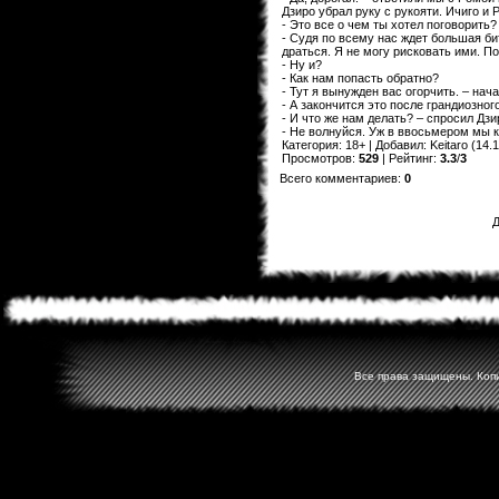
Дзиро убрал руку с рукояти. Ичиго и
- Это все о чем ты хотел поговорить?
- Судя по всему нас ждет большая би
драться. Я не могу рисковать ими. По
- Ну и?
- Как нам попасть обратно?
- Тут я вынужден вас огорчить. – нач
- А закончится это после грандиозно
- И что же нам делать? – спросил Дзи
- Не волнуйся. Уж в ввосьмером мы к
Категория
:
18+
|
Добавил
:
Keitaro
(14.1
Просмотров
:
529
|
Рейтинг
:
3.3
/
3
Всего комментариев
:
0
Д
Все права защищены. Копир