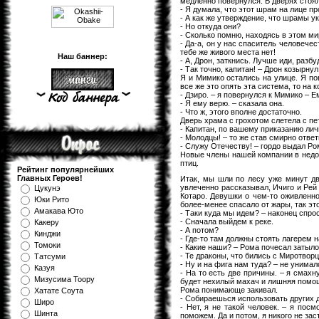
медленно повернулся. В дверях стоя
- Я думала, что этот шрам на лице пр
- А как же утверждение, что шрамы у
- Но откуда они?
- Сколько помню, находясь в этом мир
- Да-а, он у нас спаситель человечес
тебе же живого места нет!
Наш баннер:
- А, Дрон, заткнись. Лучше иди, разб
- Так точно, капитан! – Дрон козырну
Я и Мимико остались на улице. Я по
все же это опять эта система, то на 
- Дзиро. – я повернулся к Мимико – 
- Я ему верю. – сказала она.
- Что ж, этого вполне достаточно.
Дверь храма с грохотом слетела с пе
- Капитан, по вашему приказанию лич
- Молодцы! – то же став смирно ответ
- Служу Отечеству! – гордо выдал Ром
Новые члены нашей компании в недоу
птиц.
Рейтинг популярнейших
Главных Героев!
Итак, мы шли по лесу уже минут дв
увлеченно рассказывал, Ичиго и Рей
Цукунэ
Котаро. Девушки о чем-то оживленно
Юки Рито
более-менее спасало от жары, так это
Амакава Юто
- Таки куда мы идем? – наконец спро
- Сначала выйдем к реке.
Какеру
- А потом?
Кинджи
- Где-то там должны стоять лагерем 
Томоки
- Какие наши? – Рома почесал затыло
- Те драконы, что бились с Миротворц
Татсуми
- Ну и на фига нам туда? – не унимал
Казуя
- На то есть две причины. – я смахн
Мизуcима Тоору
будет нехилый махач и лишняя помо
Рома понимающе закивал.
Хатате Соута
- Собираешься использовать других д
Широ
- Нет, я не такой человек. – я пос
Шинта
поможем. Да и потом, я никого не зас