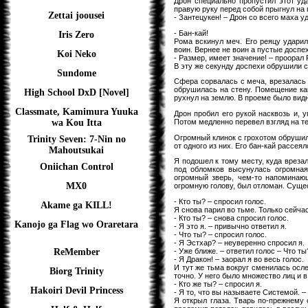
Дрон специально пропустил этот уда
правую руку перед собой прыгнул на 
Zettai joousei
- Зантецукен! – Дрон со всего маха 
- Бан-кай!
Iris Zero
Рома вскинул меч. Его реяцу удари
воин. Вернее не воин а пустые доспе
Koi Neko
- Размер, имеет значение! – проорал
В эту же секунду доспехи обрушили с
Sundome
Сфера сорвалась с меча, врезалась 
обрушилась на стену. Помещение как
High School DxD [Novel]
рухнул на землю. В проеме было видн
Classmate, Kamimura Yuuka
Дрон пробил его рукой насквозь и, 
Потом медленно перевел взгляд на те
wa Kou Itta
Огромный клинок с грохотом обрушил
Trinity Seven: 7-Nin no
от одного из них. Его бан-кай рассея
Mahoutsukai
Я подошел к тому месту, куда врезал
Oniichan Control
под обломков высунулась огромная
огромный зверь, чем-то напоминающ
MX0
огромную голову, был отломан. Сущес
- Кто ты? – спросил голос.
Akame ga KILL!
Я снова парил во тьме. Только сейчас
- Кто ты? – снова спросил голос.
Kanojo ga Flag wo Oraretara
- Я это я. – привычно ответил я.
- Что ты? – спросил голос.
- Я Эстхар? – неуверенно спросил я.
- Уже ближе. – ответил голос – Что ты
ReMember
- Я Дракон! – заорал я во весь голос.
И тут же тьма вокруг сменилась осле
Biorg Trinity
точно. У него было множество лиц и в
- Кто же ты? – спросил я.
Hakoiri Devil Princess
- Я то, что вы называете Системой. –
Я открыл глаза. Тварь по-прежнему 