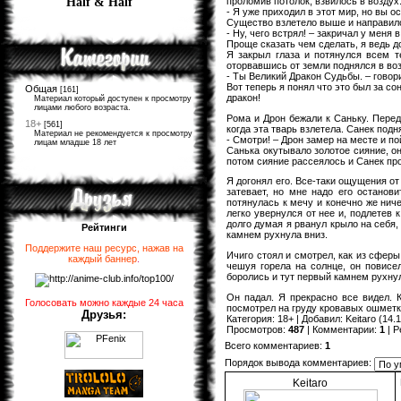
проломив потолок, взвилось в воздух
Half & Half
- Я уже приходил в этот мир, но вы о
Существо взлетело выше и направило
- Ну, чего встрял! – закричал у меня 
Проще сказать чем сделать, я ведь до
Я закрыл глаза и потянулся всем т
оторвавшись от земли поднялся в воз
- Ты Великий Дракон Судьбы. – говори
Вот теперь я понял что это был за со
Общая
[161]
дракон!
Материал который доступен к просмотру
лицами любого возраста.
Рома и Дрон бежали к Саньку. Перед
18+
[561]
когда эта тварь взлетела. Санек подн
Материал не рекомендуется к просмотру
- Смотри! – Дрон замер на месте и по
лицам младше 18 лет
Санька окутывало золотое сияние, он
потом сияние рассеялось и Санек про
Я догонял его. Все-таки ощущения от
затевает, но мне надо его остано
потянулась к мечу и конечно же ниче
легко увернулся от нее и, подлетев 
долго думая я рванул крыло на себя,
Рейтинги
камнем рухнула вниз.
Поддержите наш ресурс, нажав на
Ичиго стоял и смотрел, как из сферы
каждый баннер
.
чешуя горела на солнце, он повисе
боролись и тут первый камнем рухнул
Он падал. Я прекрасно все видел. 
Голосовать можно каждые 24 часа
посмотрел на груду кровавых ошметк
Друзья:
Категория
:
18+
|
Добавил
:
Keitaro
(14.1
Просмотров
:
487
|
Комментарии
:
1
|
Р
Всего комментариев
:
1
Порядок вывода комментариев:
Keitaro