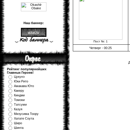
Наш баннер:
Пост №: 1
Четверг - 00:25
Д
Рейтинг популярнейших
Главных Героев!
Цукунэ
Юки Рито
Амакава Юто
Какеру
Кинджи
Томоки
Татсуми
Казуя
Мизуcима Тоору
Хатате Соута
Широ
Шинта