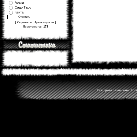
Арата
Садо Таро
Кейта
[
·
]
Результаты
Архив опросов
Всего ответов:
173
Все права защищены. Копир