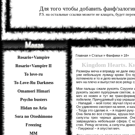
Для того чтобы добавить фанф/залогин
P.S. на остальные ссылки можете не клацать, будет пер
Главная
»
Статьи
»
Фанфики
»
18+
Rosario+Vampire
Kingdom Hearts. Кн
Rosario+Vampire II
Размеры меча и вправду не дали ему
To love-ru
уже небольшую лужицу крови. Его про
потемнело и то и дело мелькали разн
меч на плечо и выпустил всю реяцу с
To-Love-Ru Darkness
Мои пальцы сжали рукоять Соуунги и
Omamori Himari
рукоять засиял пурпурным светом, а
меч из ножен и тут же трансформир
Psycho busters
побелили. Причудливый узор украшал 
- Нападай. – мой голос звучал глухо и
Он удивленно смотрел на меня, и каз
Hidan no Aria
- Тогда это сделаю я. – я поднял руку
Она била во все стороны, круша пол
Sora no Otoshimono
силуэты трех черных драконов. Он
завращалась небольшая сфера. С ка
Freezing
стих. Реяцу исчезла, а силуэты драк
- Гокурюха! – я опустил меч.
ММ