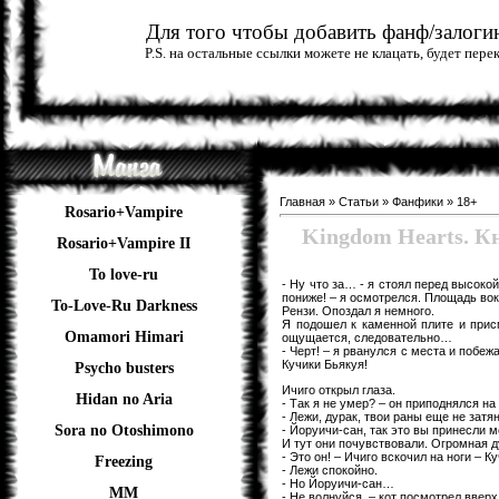
Для того чтобы добавить фанф/залогин
P.S. на остальные ссылки можете не клацать, будет пер
Главная
»
Статьи
»
Фанфики
»
18+
Rosario+Vampire
Kingdom Hearts. К
Rosario+Vampire II
To love-ru
- Ну что за… - я стоял перед высок
пониже! – я осмотрелся. Площадь вок
To-Love-Ru Darkness
Рензи. Опоздал я немного.
Я подошел к каменной плите и присм
Omamori Himari
ощущается, следовательно…
- Черт! – я рванулся с места и побеж
Кучики Бьякуя!
Psycho busters
Ичиго открыл глаза.
Hidan no Aria
- Так я не умер? – он приподнялся на 
- Лежи, дурак, твои раны еще не затя
Sora no Otoshimono
- Йоруичи-сан, так это вы принесли ме
И тут они почувствовали. Огромная д
- Это он! – Ичиго вскочил на ноги – К
Freezing
- Лежи спокойно.
- Но Йоруичи-сан…
ММ
- Не волнуйся. – кот посмотрел ввер