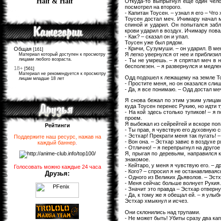
Half & Half
Откуда-то выпрыгнул еще один чело
посмотрел на второго.
- Капитан Тоусен. – узнал я его – Что
Тоусен достал меч. Ичимару начал м
спиной и ударил. Он попытался забл
крови ударил в воздух. Ичимару пова
- Как? – сказал он и упал.
Тоусен уже был рядом.
- Кричи, Сузумуши. – он ударил. В ме
Общая
[161]
Я легко увернулся от нее и приблизил
Материал который доступен к просмотру
лицами любого возраста.
- Ты не умрешь. – я спрятал меч в 
бесполезен. – я развернулся и медле
18+
[561]
Материал не рекомендуется к просмотру
Одд подошел к лежащему на земле Т
лицам младше 18 лет
- Простите меня, но он оказался слиш
- Да, я все понимаю. – Одд достал ме
Я снова бежал по этим узким улицам
куда Тоусен перенес Рукию, но идти т
- На кой здесь столько тупиков! – я
проем.
Я выбежал из сейрейтей и вскоре попа
Рейтинги
- Ты прав, я чувствую его духовную с
- Эстхар! Прекрати меня так пугать! –
Поддержите наш ресурс, нажав на
- Вон она. – Эстхар завис в воздухе
каждый баннер
.
- Отлично! – я перепрыгнул на другое
Я, прыгая по деревьям, направился к
знакомое.
- Кейтаро, у меня я чувствую его. – 
Голосовать можно каждые 24 часа
- Кого? – спросил я не останавливаяс
Друзья:
- Одного из Великих Дьяволов. – Эст
- Меня сейчас больше волнует Рукия.
- Значит это правда – Эстхар отверну
- Да, к тому же я обещал ей. – я улыб
Эстхар хмыкнул и исчез.
Они склонились над трупами.
- Не может быть! Убиты сразу два кап