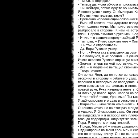
- Ты как, в порядке?
- Теперь да. – она обняла и прижалась
- Эй, Кейтаро, потом будете обнимат
Я повернулся к нему. Он был прав. 
- Кто вы, черт возьми, такие?
- Временно исполняющий обязанности 
- Бывший капитан тринадцатого взвод
Они подняли мечи. Мы приготовились
разбросало в стороны. К нам на встр
плащ. Парень сжимал в руке меч. Сэр 
- Ичиго – я вышел вперед – забирай 
- Ты прав. – Ичиго спрятал меч – Хот
– Ты точно справишься?
- Да. Бери Рукию и уходи.
- Но… - Рукия схватила меня за руку.
- Не волнуйся, я же обещал. – я улыб
Ичиго схватил Рукию и спрыгнул вниз
- Значит теперь ты мой противник. – 
- Ага. – я медленно вытащил свой меч
- Тогда начнем.
Он исчез. Черт, да он то же использ
отскочил в сторону и отбил его удар.
перешел в непрерывное нападение. Я 
имея возможности атаковать в ответ. 
правой руке. Рука начинала неметь. 
от плеча до пояса. Кровь капала на пе
- Что с тобой такое, Урашима? Ты так
Я заблокировал его удар и отскочил в
- Шаринган! - мои глаза изменились. 
Он снова исчез, но на этот раз я вид
и ударил. Я блокировал удар. Он отс
не выдержали и я вспорол ему плечо.
глаз, до подбородка. Лицо тут же зали
Пора. Я поднял меч над головой.
- Приди, Масамун! – пламя ударило из
Одд направил на меня свой меч и снов
его по второму плечу. Он не пытаяс
резанул его справа налево, но он уш