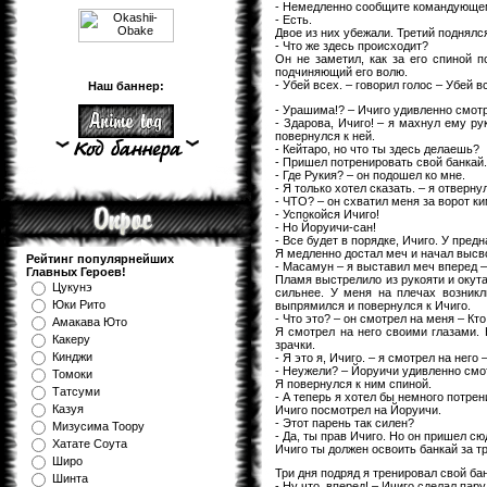
- Немедленно сообщите командующему
- Есть.
Двое из них убежали. Третий поднялс
- Что же здесь происходит?
Он не заметил, как за его спиной 
подчиняющий его волю.
- Убей всех. – говорил голос – Убей 
Наш баннер:
- Урашима!? – Ичиго удивленно смотр
- Здарова, Ичиго! – я махнул ему ру
повернулся к ней.
- Кейтаро, но что ты здесь делаешь?
- Пришел потренировать свой банкай
- Где Рукия? – он подошел ко мне.
- Я только хотел сказать. – я отверн
- ЧТО? – он схватил меня за ворот ки
- Успокойся Ичиго!
- Но Йоруичи-сан!
- Все будет в порядке, Ичиго. У пред
Я медленно достал меч и начал высв
Рейтинг популярнейших
- Масамун – я выставил меч вперед –
Главных Героев!
Пламя выстрелило из рукояти и окута
Цукунэ
сильнее. У меня на плечах возникл
Юки Рито
выпрямился и повернулся к Ичиго.
- Что это? – он смотрел на меня – Кто
Амакава Юто
Я смотрел на него своими глазами. 
Какеру
зрачки.
Кинджи
- Я это я, Ичиго. – я смотрел на него
- Неужели? – Йоруичи удивленно смо
Томоки
Я повернулся к ним спиной.
Татсуми
- А теперь я хотел бы немного потрен
Казуя
Ичиго посмотрел на Йоруичи.
- Этот парень так силен?
Мизуcима Тоору
- Да, ты прав Ичиго. Но он пришел с
Хатате Соута
Ичиго ты должен освоить банкай за тр
Широ
Три дня подряд я тренировал свой бан
Шинта
- Ну что, вперед! – Ичиго сделал пару