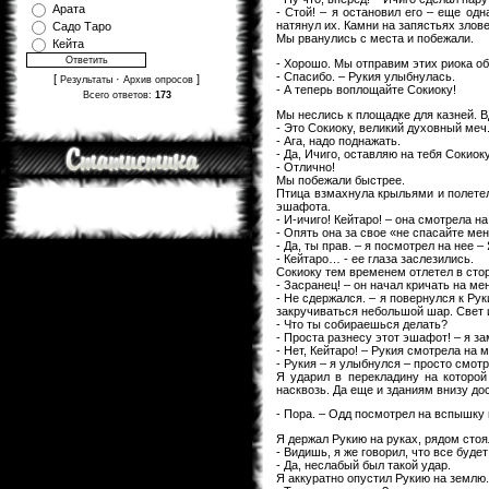
Арата
- Стой! – я остановил его – еще одн
натянул их. Камни на запястьях злов
Садо Таро
Мы рванулись с места и побежали.
Кейта
- Хорошо. Мы отправим этих риока о
- Спасибо. – Рукия улыбнулась.
[
·
]
Результаты
Архив опросов
- А теперь воплощайте Сокиоку!
Всего ответов:
173
Мы неслись к площадке для казней. В
- Это Сокиоку, великий духовный меч
- Ага, надо поднажать.
- Да, Ичиго, оставляю на тебя Сокиок
- Отлично!
Мы побежали быстрее.
Птица взмахнула крыльями и полетела
эшафота.
- И-ичиго! Кейтаро! – она смотрела н
- Опять она за свое «не спасайте мен
- Да, ты прав. – я посмотрел на нее –
- Кейтаро… - ее глаза заслезились.
Сокиоку тем временем отлетел в стор
- Засранец! – он начал кричать на ме
- Не сдержался. – я повернулся к Рук
закручиваться небольшой шар. Свет 
- Что ты собираешься делать?
- Проста разнесу этот эшафот! – я з
- Нет, Кейтаро! – Рукия смотрела на
- Рукия – я улыбнулся – просто смотр
Я ударил в перекладину на которой
насквозь. Да еще и зданиям внизу до
- Пора. – Одд посмотрел на вспышку 
Я держал Рукию на руках, рядом стоя
- Видишь, я же говорил, что все будет
- Да, неслабый был такой удар.
Я аккуратно опустил Рукию на землю.