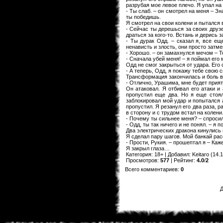
разрубая мое левое плечо. Я упал на
- Ты слаб. – он смотрел на меня – Зн
ты победишь.
Я смотрел на свои колени и пытался 
- Сейчас ты дерешься за своих друзе
драться за кого-то. Встань и дерись 
- Ты дурак Одд. – сказал я, все ещ
ненависть и злость, они просто затмев
- Хорошо. – он замахнулся мечом – То
- Сначала убей меня! – я поймал его м
Одд не смог закрыться от удара. Его с
- А теперь, Одд, я покажу тебе свою с
Трансформация закончилась и боль в
- Отлично, Урашима, мне будет прият
Он атаковал. Я отбивал его атаки и
пропустил еще два. Но я еще стоял
заблокировал мой удар и попытался а
пропустил. Я резанул его два раза, р
в сторону и с трудом встал на колени
- Почему ты сильнее меня? – спросил 
- Одд, ты так ничего и не понял. – я 
Два электрических дракона кинулись н
Я сделал пару шагов. Мой банкай рас
- Прости, Рукия. – прошептал я – Каж
Я закрыл глаза…
Категория
:
18+
|
Добавил
:
Keitaro
(14.1
Просмотров
:
577
|
Рейтинг
:
4.0
/
2
Всего комментариев
:
0
Д