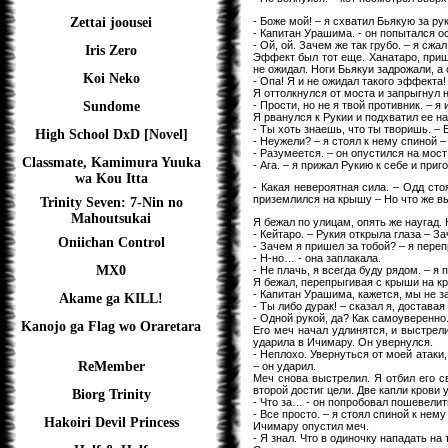
- Боже мой! – я схватил Бьякую за ру
Zettai joousei
- Капитан Урашима. - он попытался о
- Ой, ой. Зачем же так грубо. – я сж
Iris Zero
Эффект был тот еще. Ханатаро, прише
не ожидал. Ноги Бьякуи задрожали, а 
Koi Neko
- Опа! Я и не ожидал такого эффекта!
Я оттолкнулся от моста и запрыгнул 
- Прости, но не я твой противник. – я
Sundome
Я рванулся к Рукии и подхватил ее на
- Ты хоть знаешь, что ты творишь. – 
High School DxD [Novel]
- Неужели? – я стоял к нему спиной –
- Разумеется. – он опустился на мост
Classmate, Kamimura Yuuka
- Ага. – я прижал Рукию к себе и приг
wa Kou Itta
- Какая невероятная сила. – Одд сто
приземлился на крышу – Но что же в
Trinity Seven: 7-Nin no
Mahoutsukai
Я бежал по улицам, опять же наугад.
- Кейтаро. – Рукия открыла глаза – 
Oniichan Control
- Зачем я пришел за тобой? – я переп
- Н-но… - она заплакала.
MX0
- Не плачь, я всегда буду рядом. – я
Я бежал, перепрыгивая с крыши на кр
- Капитан Урашима, кажется, мы не з
Akame ga KILL!
- Ты либо дурак! – сказал я, достава
- Одной рукой, да? Как самоуверенно
Kanojo ga Flag wo Oraretara
Его меч начал удлинятся, и выстрел
ударила в Ичимару. Он увернулся.
- Неплохо. Увернуться от моей атаки,
ReMember
– он ударил.
Меч снова выстрелил. Я отбил его с
второй достиг цели. Две капли крови 
Biorg Trinity
- Что за… - он попробовал пошевелить
- Все просто. – я стоял спиной к нем
Hakoiri Devil Princess
Ичимару опустил меч.
- Я знал. Что в одиночку нападать на