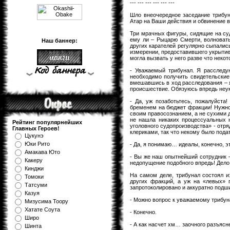
--- --- --- --- --- ---
Шло внеочередное заседание трибу
Атар на Ваши действия и обвинение 
Три мрачных фигуры, сидящие на су
ему ли – Рыцарю Смерти, волновать
Наш баннер:
других карателей регулярно сыпались
измерении, предоставившего укрытие 
могла вызвать у него разве что некот
- Уважаемый трибунал. Я расследу
необходимо получить свидетельские 
вмешавшись в ход расследования – я
происшествие. Обязуюсь впредь неу
- Да, уж позаботьтесь, пожалуйст
бременем на бюджет фракции! Нужно,
своим правосознанием, а не сухими 
не нашла никаких процессуальных 
Рейтинг популярнейших
уголовного судопроизводства» - отря
Главных Героев!
клериками, так что некому было пода
Цукунэ
Юки Рито
- Да, я понимаю… идеалы, конечно, э
Амакава Юто
- Вы же наш опытнейший сотрудник –
Какеру
недопущение подобного впредь! Дело
Кинджи
На самом деле, трибунал состоял и
Томоки
других фракций, а уж на «левых» 
Татсуми
запротоколировано и аккуратно подши
Казуя
- Можно вопрос к уважаемому трибу
Мизуcима Тоору
Хатате Соута
- Конечно.
Широ
- А как насчет хм… заочного разъя
Шинта