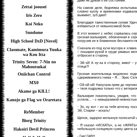
даже не думая о ее состоянии.
Zettai joousei
На самом деле, бедняжка испытывал
словно куклу и временами издавала
выживет, зуб даю!!
Iris Zero
Благодаря таинственным силам Удачи
Koi Neko
избавиться от невыносимой боли.
Sundome
В этот момент с небес сорвалась сер
грозная валькирия, облаченная в сер
погрузив ее в блаженное беспамятств
High School DxD [Novel]
Сначала из-под кучи мусора и хлама
Classmate, Kamimura Yuuka
– пошарил рукой в груде ржавых жел
wa Kou Itta
отбросил в сторону.
Trinity Seven: 7-Nin no
- Эй-эй! А ну-ка в сторону, живо! –
птица?!
Mahoutsukai
Грозная воительница медленно под
Oniichan Control
сдерживаемого гнева – Я… Эрис Селе
MX0
- Ой-ой-ой! Напугала прям до чертик
– твоя подружка только что с ветерк
Akame ga KILL!
Валькирия покачнулась, увидев, что
успела… - с невыразимой нежностью 
Kanojo ga Flag wo Oraretara
- Эх, ну вот – из-за тебя аптечку п
Эй, Спарки – искать!
ReMember
Щенок, задорно мелькнув полосатой 
Biorg Trinity
- Я сказал «ИСКАТЬ», а не «ЖРАТЬ»!
небольшую холщевую сумку цвета хаки
Hakoiri Devil Princess
- Гав! ГАВ!!!