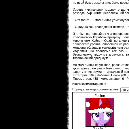
по всей букве закона и их было нево
Изучив «квитанции», модрон отдал ч
разряда Руф Октис, исполняющий об
- Отставить! – мальчишка усмехнулся
- С-слушаюсь, господин ш-шкипер – п
Это был на первый взгляд совершенн
«любимому» Кораблю-Призраку. Конеч
короче чем Хэйсэн-Юрэй, но шире 
эпического уровня, способной на рав
модроны обладали коллективным раз
изделиям. Но проблема как раз и 
бесполезную груду металлолома, та
титанический дредноут!
Но мальчишка не унывал, рассчитывая
джаггернаут как раз и был сконстру
защиту от их оружия – идеальный ра
Категория
:
18+
|
Добавил
:
Heikkii
(08.0
Просмотров
:
488
|
Комментарии
:
6
|
Р
Всего комментариев
:
6
Порядок вывода комментариев:
Fusion
Пост №: 1