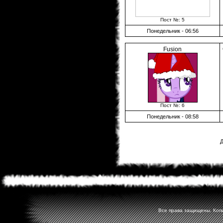
Пост №: 5
Понедельник - 06:56
Fusion
Пост №: 6
Понедельник - 08:58
Д
Все права защищены. Копир