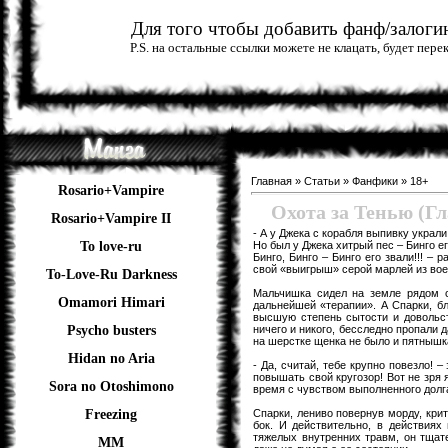
Для того чтобы добавить фанф/залогин
P.S. на остальные ссылки можете не клацать, будет пер
Главная
»
Статьи
»
Фанфики
»
18+
Rosario+Vampire
Охота за Тенью (Гл
Rosario+Vampire II
- А у Джека с корабля выпивку украли
Но был у Джека хитрый пес – Бинго ег
To love-ru
Бинго, Бинго – Бинго его звали!!! 
свой «выигрыш» серой марлей из вое
To-Love-Ru Darkness
Мальчишка сидел на земле рядом с
Omamori Himari
дальнейшей «терапии». А Спарки, б
высшую степень сытости и довольст
ничего и никого, бесследно пропали 
Psycho busters
на шерстке щенка не было и пятнышк
Hidan no Aria
- Да, считай, тебе крупно повезло! 
повышать свой кругозор! Вот не зря 
Sora no Otoshimono
время с чувством выполненного долг
Спарки, лениво повернув морду, кри
Freezing
бок. И действительно, в действия
тяжелых внутренних травм, он тщат
ММ