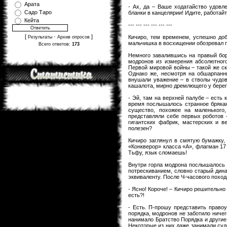
Арата
- Ах, да – Ваше ходатайство удов
Садо Таро
бланки в канцелярии! Идите, работайт
Кейта
--- --- --- --- --- ---
[
·
]
Кичиро, тем временем, успешно доб
Результаты
Архив опросов
мальчишка в восхищении обозревал 
Всего ответов:
173
Немного завалившись на правый борт
модронов из измерения абсолютног
Первой мировой войны – такой же с
Однако же, несмотря на обшарпанн
внушали уважение – в стволы чудов
кашалота, мирно дремлющего у берег
- Эй, там на верхней палубе – есть
время послышалось странное брякан
существо, похожее на маленького
представляли себе первых роботов 
гигантских фабрик, мастерских и 
полезен?
Кичиро заглянул в смятую бумажку, 
«Конкверор» класса «А», флагман 17
Тьфу, язык сломаешь!
Внутри горла модрона послышалось м
потрескиванием, словно старый дина
эквиваленту. После Ч-часового поход
- Ясно! Короче! – Кичиро решительно
есть?!
- Есть. П-прошу представить право
порядка, модронов не заботило ниче
нанимало Братство Порядка и другие 
Некоторые из них даже занимали суде