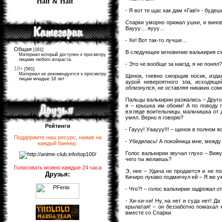
Half & Half
- Я вот те щас как дам «Гав!» - буде
Спарки уморно прижал ушки, и винов
Ваууу… яууу…
- Хе! Вот так-то лучше…
Общая
[161]
В следующее мгновение валькирия схв
Материал который доступен к просмотру
лицами любого возраста.
- Это че вообще за наезд, я не понял
18+
[561]
Материал не рекомендуется к просмотру
Щенок, гневно сморщив носик, изда
лицам младше 18 лет
аурой невероятного зла, исходяще
облизнулся, не оставляя никаких сом
Пальцы валькирии разжались – Другой
я – крышка им обоим! А по поводу 
взгляде воительницы, мальчишка от 
умял. Верно я говорю?
Рейтинги
- Гаууу! Уааууу!!! – щенок в полном в
Поддержите наш ресурс, нажав на
- Убедилась! А покойница мне, между 
каждый баннер
.
Голос валькирии звучал глухо – Виж
чего ты желаешь?
Голосовать можно каждые 24 часа
Э, нее – Удача не продается и не по
Друзья:
Кичиро лукаво подмигнул ей – Я же у
- Что?! – голос валькирии задрожал от
- Хи-хи-хи! Ну, на нет и суда нет! Д
крылатая! – он беззаботно помахал
вместе со Спарки.