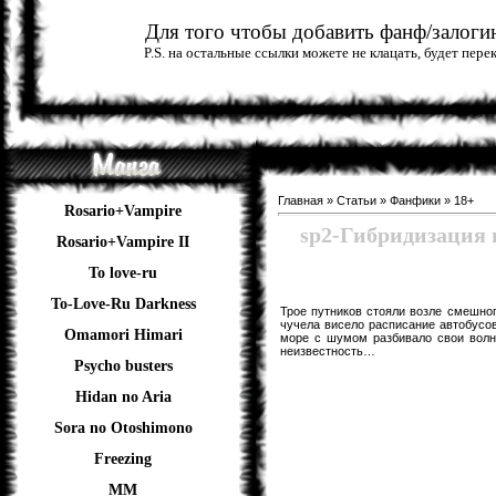
Для того чтобы добавить фанф/залогин
P.S. на остальные ссылки можете не клацать, будет пер
Главная
»
Статьи
»
Фанфики
»
18+
Rosario+Vampire
sp2-Гибридизаци
Rosario+Vampire II
To love-ru
To-Love-Ru Darkness
Трое путников стояли возле смешног
чучела висело расписание автобусов.
Omamori Himari
море с шумом разбивало свои волн
неизвестность…
Psycho busters
Hidan no Aria
Sora no Otoshimono
Freezing
ММ