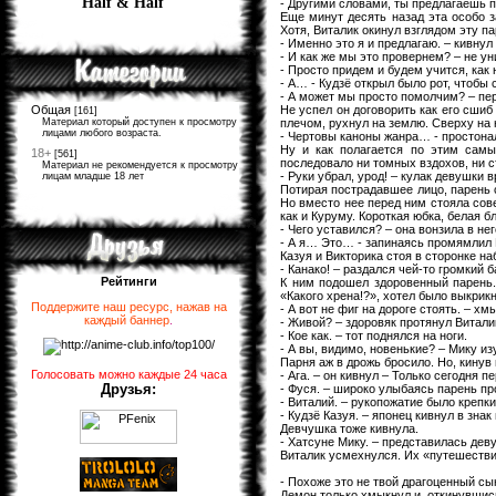
Half & Half
- Другими словами, ты предлагаешь п
Еще минут десять назад эта особо з
Хотя, Виталик окинул взглядом эту п
- Именно это я и предлагаю. – кивнул
- И как же мы это провернем? – не у
- Просто придем и будем учится, как 
- А… - Кудзё открыл было рот, чтобы 
- А может мы просто помолчим? – пе
Не успел он договорить как его сши
Общая
[161]
плечом, рухнул на землю. Сверху на 
Материал который доступен к просмотру
лицами любого возраста.
- Чертовы каноны жанра… - простонал
Ну и как полагается по этим самы
18+
[561]
последовало ни томных вздохов, ни 
Материал не рекомендуется к просмотру
- Руки убрал, урод! – кулак девушки 
лицам младше 18 лет
Потирая пострадавшее лицо, парень 
Но вместо нее перед ним стояла сов
как и Куруму. Короткая юбка, белая б
- Чего уставился? – она вонзила в не
- А я… Это… - запинаясь промямлил 
Казуя и Викторика стоя в сторонке на
- Канако! – раздался чей-то громкий 
Рейтинги
К ним подошел здоровенный парень. 
«Какого хрена!?», хотел было выкрикн
Поддержите наш ресурс, нажав на
- А вот не фиг на дороге стоять. – х
каждый баннер
.
- Живой? – здоровяк протянул Витали
- Кое как. – тот поднялся на ноги.
- А вы, видимо, новенькие? – Мику и
Парня аж в дрожь бросило. Но, кинув
Голосовать можно каждые 24 часа
- Ага. – он кивнул – Только сегодня п
Друзья:
- Фуся. – широко улыбаясь парень пр
- Виталий. – рукопожатие было крепк
- Кудзё Казуя. – японец кивнул в знак
Девчушка тоже кивнула.
- Хатсуне Мику. – представилась дев
Виталик усмехнулся. Их «путешест
- Похоже это не твой драгоценный сы
Демон только хмыкнул и, откинувшись