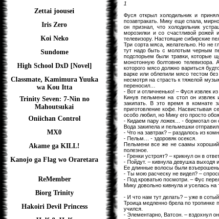
1
Zettai joousei
Фуся открыл холодильник и принял
позавтракать. Мику еще спала, мирн
Iris Zero
он признал, что холодильник устр
морозилки и со счастливой рожей и
Koi Neko
телевизору. Настоящие сибирские пе
Три сорта мяса, желательно. Но не 
тут надо быть с молотым черным пе
Sundome
подспорьем были травки, которые щ
монотонную болтовню телевизора. А
High School DxD [Novel]
которого мясо должно вариться будто
варке или облепили мясо тестом без
Classmate, Kamimura Yuuka
несмотря на страсть к тяжелой музы
переносил…
wa Kou Itta
- Вот и отличненько! – Фуся извлек 
Кинув пельмени на стол он извлек 
Trinity Seven: 7-Nin no
закипать. В это время в комнате з
Mahoutsukai
приготовление кофе. Насвистывая се
особо любил, но Мику его просто об
Oniichan Control
- Кидаем пару ложек… - бормотал он с
Вода закипела и пельмешки отправил
MX0
- Что на завтрак? – раздалось из ком
- Пельм… - здоровяк осекся.
Пельмени все же не саамы хороший 
Akame ga KILL!
полезное.
- Гренки устроят? – крикнул он в отв
Kanojo ga Flag wo Oraretara
- Пойдут. – кивнула девушка выходя 
Ее длинные волосы были взъерошены 
- Ты мою расческу не видел? – спрос
ReMember
- Под кроватью посмотри. – Фус пере
Мику довольно кивнула и уселась на
Biorg Trinity
- И что нам тут делать? – уже в сотый
Троица медленно брела по тропинке 
Hakoiri Devil Princess
учился.
- Элементарно, Ватсон. – вздохнул о