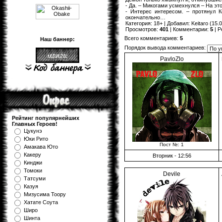
- Да. – Микогами усмехнулся – На это
- Интерес интересом. – протянул 
окончательно…
Категория
:
18+
|
Добавил
:
Keitaro
(15.0
Просмотров
:
401
|
Комментарии
:
5
|
Р
Всего комментариев
:
5
Наш баннер:
Порядок вывода комментариев:
PavloZlo
Рейтинг популярнейших
Главных Героев!
Цукунэ
Юки Рито
Пост №: 1
Амакава Юто
Какеру
Вторник - 12:56
Кинджи
Томоки
Devile
Татсуми
Казуя
Мизуcима Тоору
Хатате Соута
Широ
Шинта