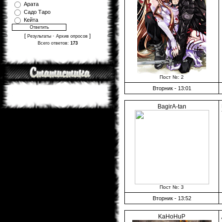
Арата
Садо Таро
Кейта
[
·
]
Результаты
Архив опросов
Всего ответов:
173
Пост №: 2
Вторник - 13:01
BagirA-tan
Пост №: 3
Вторник - 13:52
KaHoHuP