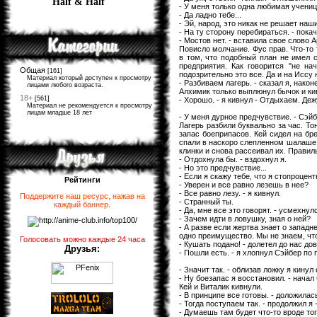
Half & Half
- У меня только одна любимая ученица
- Да ладно тебе...
- Эй, народ, это никак не решает наш
- На ту сторону перебираться. - пока
- Мостов нет. - вставила свое слово 
Повисло молчание. Фус прав. Что-то 
в том, что подобный план не имел с
предприятия. Как говорится "не н
Общая
[161]
подозрительно это все. Да и на Иссу
Материал который доступен к просмотру
- Разбиваем лагерь. - сказал я, нако
лицами любого возраста.
Алхимик только выплюнул бычок и ки
18+
[561]
- Хорошо. - я кивнул - Отдыхаем. Деж
Материал не рекомендуется к просмотру
лицам младше 18 лет
- У меня дурное предчувствие. - Сэй
Лагерь разбили буквально за час. То
запас боеприпасов. Кей сидел на бр
спали в наскоро слепленном шалаше. 
клинки и снова рассеивал их. Правиль
- Отдохнула бы. - вздохнул я.
- Но это предчувствие...
- Если я скажу тебе, что я стопроцент
Рейтинги
- Уверен и все равно лезешь в нее?
- Все равно лезу. - я кивнул.
Поддержите наш ресурс, нажав на
- Странный ты.
каждый баннер
.
- Да, мне все это говорят. - усмехнулс
- Зачем идти в ловушку, зная о ней?
- А разве если жертва знает о западн
одно преимущество. Мы не знаем, что
Голосовать можно каждые 24 часа
- Кушать подано! - долетел до нас до
Друзья:
- Пошли есть. - я хлопнул Сэйбер по 
- Значит так. - облизав ложку я кинул 
- Ну боезапас я восстановил. - начал
Кей и Виталик кивнули.
- В принципе все готовы. - доложилас
- Тогда поступаем так. - продолжил я
- Думаешь там будет что-то вроде тог