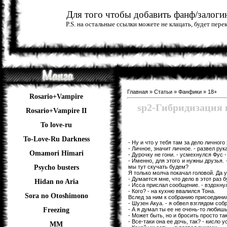
Для того чтобы добавить фанф/залогин
P.S. на остальные ссылки можете не клацать, будет пер
Главная
»
Статьи
»
Фанфики
»
18+
Rosario+Vampire
sp2-Гибридизаци
Rosario+Vampire II
To love-ru
To-Love-Ru Darkness
- Ну и что у тебя там за дело личного
- Личное, значит личное. - развел рук
Omamori Himari
- Дурочку не гони. - усмехнулся Фус -
- Именно, для этого и нужны друзья. 
мы тут скучать будем?
Psycho busters
Я только молча покачал головой. Да у
- Думается мне, что дело в этот раз 
Hidan no Aria
- Исса прислал сообщение. - вздохнул
- Кого? - на кухню ввалился Тона.
Sora no Otoshimono
Вслед за ним к собранию присоединил
- Шузен Акуа. - я обвел взглядом со
- А я думал ты ее не очень-то любишь
Freezing
- Может быть, но и бросить просто так 
- Все-таки она ее дочь, так? - кисло 
ММ