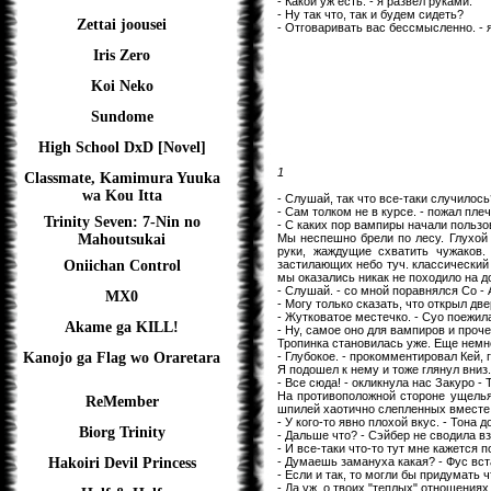
- Какой уж есть. - я развел руками.
- Ну так что, так и будем сидеть?
Zettai joousei
- Отговаривать вас бессмысленно. - я
Iris Zero
Koi Neko
Sundome
High School DxD [Novel]
1
Classmate, Kamimura Yuuka
wa Kou Itta
- Слушай, так что все-таки случилось
- Сам толком не в курсе. - пожал пле
Trinity Seven: 7-Nin no
- С каких пор вампиры начали пользо
Мы неспешно брели по лесу. Глухой
Mahoutsukai
руки, жаждущие схватить чужаков.
застилающих небо туч. классический
Oniichan Control
мы оказались никак не походило на 
- Слушай. - со мной поравнялся Со - 
MX0
- Могу только сказать, что открыл две
- Жутковатое местечко. - Суо поежил
Akame ga KILL!
- Ну, самое оно для вампиров и проче
Тропинка становилась уже. Еще немно
- Глубокое. - прокомментировал Кей, 
Kanojo ga Flag wo Oraretara
Я подошел к нему и тоже глянул вниз
- Все сюда! - окликнула нас Закуро - Ту
На противоположной стороне ущелья
ReMember
шпилей хаотично слепленных вместе
- У кого-то явно плохой вкус. - Тона 
Biorg Trinity
- Дальше что? - Сэйбер не сводила вз
- И все-таки что-то тут мне кажется 
- Думаешь замануха какая? - Фус вст
Hakoiri Devil Princess
- Если и так, то могли бы придумать 
- Да уж, о твоих "теплых" отношениях