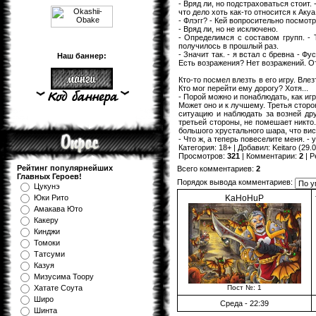
- Вряд ли, но подстраховаться стоит.
что дело хоть как-то относится к Акуа
- Флэгг? - Кей вопросительно посмотр
- Вряд ли, но не исключено.
- Определимся с составом групп. - 
получилось в прошлый раз.
- Значит так. - я встал с бревна - Фу
Наш баннер:
Есть возражения? Нет возражений. От
Кто-то посмел влезть в его игру. Вле
Кто мог перейти ему дорогу? Хотя...
- Порой можно и понаблюдать, как игр
Может оно и к лучшему. Третья сторо
ситуацию и наблюдать за возней др
третьей стороны, не помешает никто
большого хрустального шара, что вис
- Что ж, а теперь повеселите меня. -
Категория
:
18+
|
Добавил
:
Keitaro
(29.0
Просмотров
:
321
|
Комментарии
:
2
|
Р
Рейтинг популярнейших
Всего комментариев
:
2
Главных Героев!
Порядок вывода комментариев:
Цукунэ
KaHoHuP
Юки Рито
Амакава Юто
Какеру
Кинджи
Томоки
Татсуми
Казуя
Мизуcима Тоору
Пост №: 1
Хатате Соута
Широ
Среда - 22:39
Шинта