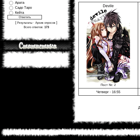
Арата
Devile
Садо Таро
Кейта
[
·
]
Результаты
Архив опросов
Всего ответов:
173
Пост №: 2
Четверг - 16:55
Д