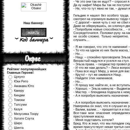
- Че это они так ее ищут? – спросил 
Да ну нафиг! Мира бы так не поступил
- Не, что-то тут явно не так. – дума
Гильдию я нашел без особого труда.
смотрел на огромную вывеску гордо г
- С дороги! – меня чуть с ног не сбил 
Наш баннер:
Даже не обернувшись, он хлопнул две
- Попробуем новые способности… - пр
Сосредоточился. Положил руку на ка
не особо сложно. Только неприятно.
слушать…
- Я же говорил, что это те наемники! 
- То что на одном из них была маска, 
- Но…
- Нацу. – спокойно проговорила Эльз
Вихрастый надулся и уселся на стул.
- Эльза права. – гилдмастер провел р
- И что же нам делать? – Люси вопро
Рейтинг популярнейших
- Пока все ищут Миру, у меня для ва
Главных Героев!
- Круто! – тут же оживился Нацу.
Цукунэ
- Найдите этих наемников.
Юки Рито
- Но…
- Я прошу вас найти их, а не вступат
Амакава Юто
- Хорошо. – Эльза кивнула – Выдвиг
Какеру
- Мастер. – блондинка подошла к нему
Кинджи
- А я попробую выяснить назначение
Томоки
- А я попробую выяснить назначение э
Татсуми
Наверняка он знал, что я слушал их 
Казуя
- Валим, валим… - прошептал я и по
Все-таки мои опасения оправдалис
Мизуcима Тоору
преступления маску.
Хатате Соута
- Меня подставить хотели?
Широ
Бред. Кто ж знал, что мы попадем с
время присутствует некая третья сил
Шинта