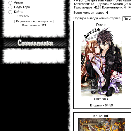
- А вот фигурка мне явно что-то нап
Арата
Категория
:
18+
|
Добавил
:
Keitaro
(24.0
Садо Таро
Просмотров
:
413
|
Комментарии
:
4
|
Р
Кейта
Всего комментариев
:
4
Порядок вывода комментариев:
[
·
]
Результаты
Архив опросов
Devile
Всего ответов:
173
Пост №: 1
Вторник - 04:59
KaHoHuP