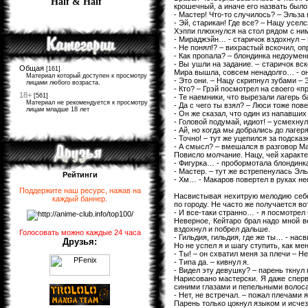
Half & Half
крошечный, а иначе его назвать было 
- Мастер! Что-то случилось? – Эльза
- Эй, старикан! Где все? – Нацу усел
Хэппи плюхнулся на стол рядом с ним
- Мираджэйн… - старичок вздохнул –
- Не понял!? – вихрастый вскочил, оп
- Как пропала? – блондинка недоумен
- Вы ушли на задание. – старичок вс
Общая
[161]
Мира вышла, совсем ненадолго… - он 
Материал который доступен к просмотру
- Это они. – Нацу скрипнул зубами – 
лицами любого возраста.
- Кто? – Грэй посмотрел на своего «п
18+
[561]
- Те наемники, что вырезали лагерь б
Материал не рекомендуется к просмотру
- Да с чего ты взял? – Люси тоже пов
лицам младше 18 лет
- Он же сказал, что один из напавших
- Головой подумай, идиот! – усмехнул
- Ай, но когда мы добрались до лагеря
- Точно! – тут же уцепился за подска
- А смысл? – вмешался в разговор М
Повисло молчание. Нацу, чей характе
- Фигурка… - пробормотала блондинк
- Мастер. – тут же встрепенулась Эль
Рейтинги
- Хм… - Макаров повертел в руках н
Поддержите наш ресурс, нажав на
Насвистывая нехитрую мелодию себе 
каждый баннер
.
по городу. Не часто же получается вот
- И все-таки странно… - я посмотрел
Неверное, Кейтаро брал надо мной в
вздохнул и побрел дальше.
Голосовать можно каждые 24 часа
- Гильдия, гильдия, где же ты… - нас
Друзья:
Но не успел я и шагу ступить, как мен
- Ты! – он схватил меня за плечи – Н
- Типа да. – кивнул я.
- Видел эту девушку? – парень ткнул 
Нарисовано мастерски. Я даже сперв
синими глазами и пепельными волоса
- Нет, не встречал. – пожал плечами 
Парень только цокнул языком и исчез