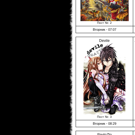
Пост №: 2
Вторник - 07:07
Devile
Пост №: 3
Вторник - 08:29
PavloZlo