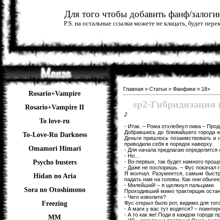
Для того чтобы добавить фанф/залогин
P.S. на остальные ссылки можете не клацать, будет пер
Главная
»
Статьи
»
Фанфики
»
18+
Rosario+Vampire
sp2-Гибридизаци
Rosario+Vampire II
2
To love-ru
- Итак. – Рома отхлебнул пива – Про
Добравшись до ближайшего города м
To-Love-Ru Darkness
Деньги пришлось позаимствовать и н
приводили себя в порядок наверху.
Omamori Himari
- Для начала предлагаю определится 
- Но…
- Во-первых, так будет намного прощ
Psycho busters
- Даже не поспоришь. – Фус покачал 
Я молчал. Разумеется, самым быстры
Hidan no Aria
падать нам на головы. Как они обычн
- Милейший! – я щелкнул пальцами.
Sora no Otoshimono
Проходивший мимо трактирщик остан
- Чего изволите?
Фус открыл было рот, видимо для того
Freezing
- А маги у вас тут водятся? – поинте
- А то как же! Поди в каждом городе 
ММ