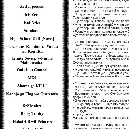
- И? – загадочно протянул Рома, вид
- И в нашем есть.
Zettai joousei
- И что же это за гильдия? – я снова 
- «Фэйри Тэйл». – с изрядной долей г
- Вы даже не представляете из какого
Iris Zero
Трактирщик удалился.
- Ну, теперь мы знаем, куда нас неле
Koi Neko
- А че ты такой довольный? – я уныл
- Ну, теперь наш великий знаток зна
Sundome
- Рома. – я оставил кружку в покое – 
Фус только недоверчиво посмотрел н
High School DxD [Novel]
- Он же всех убил… - Суо сидела на к
- Что? – Закуро повернулась к ней.
Classmate, Kamimura Yuuka
- Он… Он их всех убил. – девочка вз
wa Kou Itta
Девушка молчала. Она даже не знала,
похож. Просто какая-то бездушная ма
Trinity Seven: 7-Nin no
- Не думай об этом. – выдавила она н
Суо устало кивнула.
Mahoutsukai
- Если хочешь, у них тут даже ванная
- А они настоящие? – внезапно спрос
Oniichan Control
- Ну… Да. Настоящие. – девушка усм
- Согласна! – Суо кивнула – Жалко, 
MX0
- Странно, что белка через дверь не 
Akame ga KILL!
- Белка? – Фус изучал дно пустой кру
- Угу. – я кивнул – Мао почему-то не 
- Вероятно потому, что у Суо был клю
Kanojo ga Flag wo Oraretara
двери не имела…
- В кои-то веки от тебя умную мысль
- Ой да ладно тебе… - Фус отмахнулс
ReMember
- Не сейчас. – встав из-за стола я 
- Ты куда?
Biorg Trinity
- Прогуляюсь.
На самом деле я собирался наведать
Hakoiri Devil Princess
- Ну, вот мы и дома! – Нацу довольн
Бравая четверка ввалилась в холл. 