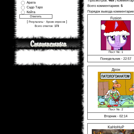
Просмотров
:
469
|
Комментар
Арата
Всего комментариев
:
5
Садо Таро
Порядок вывода комментарие
Кейта
Fusion
[
·
]
Результаты
Архив опросов
Всего ответов:
173
Пост №: 1
Понедельник - 22:57
Дрон
Пост №: 2
Вторник - 02:14
KaHoHuP