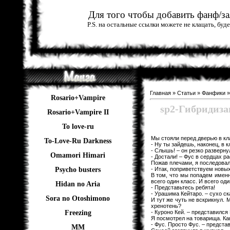
Для того чтобы добавить фанф/зал
P.S. на остальные ссылки можете не клацать, бу
Главная
»
Статьи
»
Фанфики
Rosario+Vampire
sp2-Гибридиз
Rosario+Vampire II
To love-ru
Мы стояли перед дверью в кла
To-Love-Ru Darkness
- Ну ты зайдешь, наконец, в к
- Слышь! – он резко разверну
Omamori Himari
- Достали! – Фус в сердцах ра
Пожав плечами, я последовал 
- Итак, поприветствуем новых
Psycho busters
В том, что мы попадем именн
всего один класс. И всего о
Hidan no Aria
- Представьтесь ребята!
- Урашима Кейтаро. – сухо ска
Sora no Otoshimono
И тут же чуть не вскрикнул.
хренотень?
- Куроно Кей. – представился
Freezing
Я посмотрел на товарища. Ка
- Фус. Просто Фус. – предста
ММ