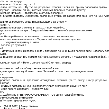
 – Испортил продукт.
поднялся – У меня еще есть!
 было, встать, но… Ну тут же раздались хлопки. Вспышки. Крышу заволокло дымом.
дурков. Розовый, синий, желтый, зеленый. Красный стоял по центру.
ников на Нечисть! – громогласно объявил красный.
я, видимо пытаясь изобразить различные стойки из карате или еще чего-то. Мы туп
гевшим выражением лица ткнул пальцем в их сторону.
ложил я.
нктик по поводу мужиков в трико… - протянул Фус.
здыхал по пачке сигарет. Закуро и Мику что-то тихо обсуждали в сторонке.
усе.
дали, были ребятами серьезными… - выдавил он сквозь смех.
аконец закончили извиваться – Узрите свой конец, жалкие демоны!
ел… - задумчиво протянул Батон.
о всплеснул руками я.
ные…
. Исчезнув, я возник рядом с ним и врезал по печени. Бил в полную силу. Бедолагу сл
кулак.
гда. Видимо, я стал тем самым Кейтаро, которого боялись и уважали в Академии Ёкай.
пропищал желтый – Но его сила с нами! Охотники, вперед!
ко завопил Кей и шибанул зеленого ногой в пах.
н, мне даже самому больно стало. Зеленый что-то тонко пропищал и затих.
я я.
вел руками.
олетел розовый и, проломив ограждение, скрылся где-то внизу. Снизу раздались
я назад.
я этими словами он кое-как перелез через ограждение и рухнул вниз.
меня просто добивает. – вздохнул Кей.
ся.
ету… Дайте мне ГРЕБАННУЮ СИГАРЕТУ! – Со бился головой о стену.
-то обсуждать в сторонке.
ет? – поинтересовался Фуся.
aro
(14.11.2011) |
Автор
:
Keitaro