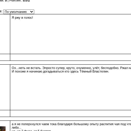
ии
:
5
|
Рейтинг
:
5.0
/
2
в:
Я ржу в голос!
Ох...неть не встать. Эпросто супер, круто, очуменно, улёт, бесподобно. Ржал
И похоже я начинаю догадываться кто здесь Тёмный Властелин.
а я не поперхнулся чаем тока благодаря большому опыту распития чая под чте
либо...
не, но 2 фуси, эт 5 баллов