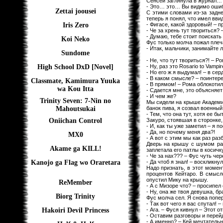
Сенсей заглянула в журнал…
- Это… это… Вы видимо ошибли
Zettai joousei
С этими словами из-за задне
теперь я понял, что имел вви
- Фигасе, какой здоровый! – п
Iris Zero
- Че за хрень тут твориться?
- Думаю, тебе стоит поискать
Koi Neko
Фус только молча пожал плеч
- Итак, мальчики, занимайте
Sundome
- Не, что тут твориться?! – 
- Ну, раз это Rosario to Vamp
High School DxD [Novel]
- Но его ж я выдумал! – в сер
- В каком смысле? – поинтер
Classmate, Kamimura Yuuka
- В прямом! – Рома облокотил
wa Kou Itta
- Сдается мне, это объясняет
- И чем же?
Trinity Seven: 7-Nin no
Мы сидели на крыше Академии
банок пива, я созвал военный
Mahoutsukai
- Тем, что она тут, хотя ее бы
Закуро, стоявшая в сторонке,
Oniichan Control
- И, как ты уже заметил – я п
- Да, но почему меня два?!
MX0
- А вот с этим мы как раз ра
Дверь на крышу с шумом рас
Akame ga KILL!
заплетала его патлы в косичк
- Че за нах??? – Фус чуть че
- Да чтоб я знал! – воскликнул
Kanojo ga Flag wo Oraretara
Надо признать, в этот момен
процентов Кейтаро. В смысл
опустил Мику на крышу.
ReMember
- А с Мизоре что? – просипел
- Ну, она же твоя девушка, б
Biorg Trinity
Фус молча сел. Я снова попер
- Так вот чего я вас спутал!
- Ага. – Фуся кивнул – Этот 
Hakoiri Devil Princess
- Оставим разговоры и перейд
- А именно? – Кей мечтательн