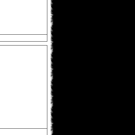
KaHoHuP
31.01.2013 14:09
правда к концу игры шевелюра у
него все равно побелеет
KaHoHuP
31.01.2013 14:08
Toni
, мне особенно понравилось в
первой миссии - данте на голову
белый парик упал, тот в зеркало
посмотрелся, посмотрелся и такой
"ДА НИКОГДА!!!"
Toni
31.01.2013 12:49
ну теперь лишь бы пошла)
monteg
31.01.2013 12:43
x-torrents/torrent/536567/dmc-devil-
may-cry-repack-ot-r.g.-catalyst-2013
monteg
31.01.2013 12:41
могу силку дать если тут можно ?
Toni
31.01.2013 12:40
а где скачать не подскажите??
monteg
31.01.2013 12:38
я тоже прошол всю а когда будет
след глава росарио
KaHoHuP
31.01.2013 11:55
черт, опять под татьянкиным
аккаунтом написал...