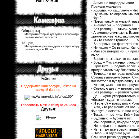
Half & Half
- А именно подведем итоги. 
Повисло молчание.
- Хорошо. – я кашлянул – Чт
- Ну, каким-то образом мы п
- Фус?
- Потом какой-то мелкий, н
- Ананиусом. – поправил я.
- Без разницы. – отмахнулся о
Общая
[161]
- А именно уничтожить Власт
Материал который доступен к просмотру
хрен-его-знает-сколько ключе
лицами любого возраста.
- И что самое странное… - Т
18+
[561]
- Во-первых, не факт, что это
Материал не рекомендуется к просмотру
- Ну ладно – Со выкинул бычо
лицам младше 18 лет
- Мне вот интересно… - прот
было…
- Вероятно, это как-то связа
- Бред. – Фус смачно плюнул 
- Простите. – подала голос 
предполагаемому Властелину
- Точно… - я почесал подборо
Сотона выплюнул бычок. Сниз
Рейтинги
посмотрел в пустую пачку. Ск
- Кстати, Фью. – он повернул
Поддержите наш ресурс, нажав на
- Снежную деву! – незнамо п
каждый баннер
.
- Без разницы. – развел рукам
- Да. – Фуся утвердительно к
«брата» - куда-то пропал.
- Я то что? – возмутился Ром
Голосовать можно каждые 24 часа
- А то, что раз жениться обещ
Друзья:
Фус чуть челюсть на пол не у
- Тогда… - протянул Кей – Вы
- Будущую. – буркнул тот.
- Мы, вероятно, найдем след
- Но не факт. – я сделал глото
- Че ты там все время пьешь?
- Пиво. – я одернул руку.
Слишком резко одернул и бан