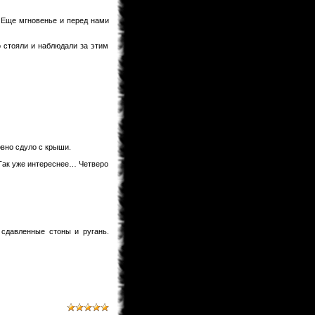
Предлагаю после перевода на
Ридманге добавить ее под именем
60.5 Темная Сторона Луны,чтобы в
 Еще мгновенье и перед нами
будущем читатели не
запутывались!
о стояли и наблюдали за этим
KaHoHuP
04.02.2013 00:53
поздравляем WooT'a с
Keitaro
03.02.2013 21:30
Я жив, значит и раздел фанфов
медленно дышит. Идей у меня
хватает. Так что писать буду долго.
BagirA-tan
03.02.2013 21:16
овно сдуло с крыши.
уууууууу!!!!!
 Так уже интереснее… Четверо
monix-sama
03.02.2013 20:52
Надеюсь до лета будет. Верстка
идет, но медленно.
BagirA-tan
03.02.2013 20:35
 сдавленные стоны и ругань.
а когда ожидать новый выпуск
журнала?
monix-sama
03.02.2013 18:58
Мангаки еще болеют. На новый год
писали у себя в твитере что почти
выздоровели, но за "Ирис зеро" еще
не взялись... и не жать до апреля
как минимум.