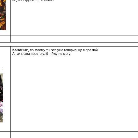
KaHoHuP
, по-моему ты это уже говорил, ну я про чай.
А так глава просто улёт! Ржу не могу!