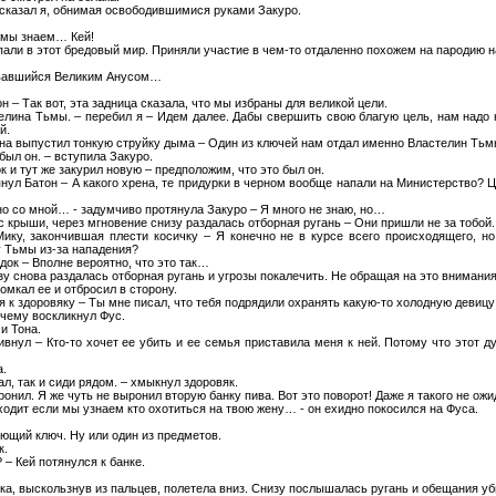
– сказал я, обнимая освободившимися руками Закуро.
о мы знаем… Кей!
опали в этот бредовый мир. Приняли участие в чем-то отдаленно похожем на пародию 
азвавшийся Великим Анусом…
н – Так вот, эта задница сказала, что мы избраны для великой цели.
елина Тьмы. – перебил я – Идем далее. Дабы свершить свою благую цель, нам надо 
й.
она выпустил тонкую струйку дыма – Один из ключей нам отдал именно Властелин Тьм
 был он. – вступила Закуро.
к и тут же закурил новую – предположим, что это был он.
янул Батон – А какого хрена, те придурки в черном вообще напали на Министерство? Ц
нно со мной… - задумчиво протянула Закуро – Я много не знаю, но…
с крыши, через мгновение снизу раздалась отборная ругань – Они пришли не за тобой
Мику, закончившая плести косичку – Я конечно не в курсе всего происходящего, н
 Тьмы из-за нападения?
док – Вполне вероятно, что это так…
у снова раздалась отборная ругань и угрозы покалечить. Не обращая на это внимания
омкал ее и отбросил в сторону.
ся к здоровяку – Ты мне писал, что тебя подрядили охранять какую-то холодную девиц
очему воскликнул Фус.
и Тона.
ивнул – Кто-то хочет ее убить и ее семья приставила меня к ней. Потому что этот д
а.
ал, так и сиди рядом. – хмыкнул здоровяк.
ронил. Я же чуть не выронил вторую банку пива. Вот это поворот! Даже я такого не ож
ходит если мы узнаем кто охотиться на твою жену… - он ехидно покосился на Фуса.
ующий ключ. Ну или один из предметов.
к.
 – Кей потянулся к банке.
ка, выскользнув из пальцев, полетела вниз. Снизу послышалась ругань и обещания уб