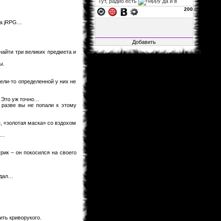
Тут, радио есть
да и в
фф...
200
xelarez
06.11.2013 02:22
на jRPG…
Fable1547
, заглушка на
авторизацию не влияет, так что
можно за авторизацию не
переживать. а остальное закрыто,
найти три великих предмета и
ибо много там битого, да и вся
инфа итак на основном сайте.
ы.
Fable1547
25.10.2013 21:41
ели-то определенной у них не
Воу воу воу, я смог зайти, несмотря
на то, что загулшка, во все стороны
заглушка!.. Мож её ослабить?
. Это уж точно…
xelarez
29.04.2013 05:27
о разве вы не попали к этому
Matador
, это хорошо...
, «золотая маска» со вздохом
Matador
28.04.2013 15:22
у…
Не буду говорить за всех, но в
принципе мне всё нормально.
урик – он покосился на своего
xelarez
26.04.2013 08:57
товарищи читатели фанфов,
скажите, пожалуйста, с навигацией
идал…
по сайту и фанфам справляетесь
хорошо или что-то уж точно надо
менять?
Al1sh
04.02.2013 01:15
Новая Глава Розарио+Вампир
вышла....Уже как 4 Дня.Кстати
ить криворукого.