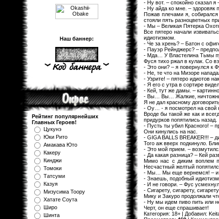
- Ну вот. – спокойно сказал я
- Ну айда ко мне. – здоровяк 
Пожав плечами я, собирался
стояли пять разноцветных при
- Мы – Великая Пятерка Охот
Все пятеро начали извиватьс
идиотизмом.
Наш баннер:
- Че за хрень? – Батон с офи
- Пауэр Рейнджерс? – предпо
- Мда… У Властелина Тьмы пу
Фуся тихо ржал в кулак. Со в
- Это они? – я повернулся к Ф
- Не, те что на Мизоре напа
- Узрите! – пятеро идиотов н
- Я его с утра в сортире вид
- Кей, тут же дамы. – картинн
- Вы… Вы… Жалкие, ничтож
Я не дал красному договорить
- Оу… - я посмотрел на свой 
Вроде бы такой же как и все
Рейтинг популярнейших
придурков попятились назад.
Главных Героев!
- Пусть ты убил Красного! – 
Цукунэ
Они кинулись на нас.
Юки Рито
- GIGA BALLS BREAKER!!! – ди
Того аж вверх подкинуло. Бли
Амакава Юто
- Это мой прием. – возмутилс
Какеру
- Да какая разница? – Кей раз
Кинджи
Мимо нас с диким воплем пр
Несчастный желтый попятилс
Томоки
- Мы… Мы еще вернемся! – и, 
Татсуми
- Знаешь, подобный идиотизм 
Казуя
- И не говори. – Фус усмехнул
- Сигарету, сигарету, сигар
Мизуcима Тоору
Мику и Закуро продолжали что
Хатате Соута
- Ну мы идем пиво пить или н
Широ
Черт, он еще спрашивает!
Категория
:
18+
|
Добавил
:
Keit
Шинта