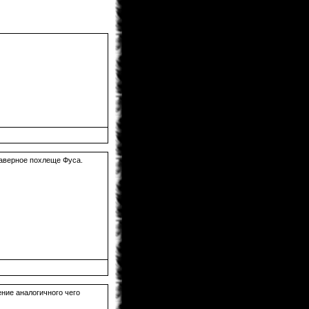
saskeuciha
03.02.2013 18:28
забросил
saskeuciha
03.02.2013 18:26
Привет у ка во есть инфо что там с
ирис зеро то уже 5 месяцев не 1
новый главы нет. ЗА зто время
можно было выздороветь от любой
болезни. Надеюсь что мангака
мангу не
Narla
02.02.2013 22:31
ArnsT
пиши давай... А то совсем
задница получается...
ArnsT
02.02.2013 00:46
 наверное похлеще Фуса.
Narla
, я вот думаю рассказ
написать... только смелости не
наберусь...
Matador
31.01.2013 23:45
Поменять то можно. Просто
товарищ Канонир имел ввиду, что
Данте побелеет в конце по сюжету .
Narla
31.01.2013 22:08
мдя... раздел фанфов почти умер,
остался только Кейтаро...
Toni
31.01.2013 19:10
ние аналогичного чего
там же внешний вид сразу можно
изменить на старый.