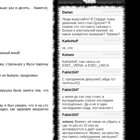
ольше раз в десять… Кажется,
Darian
24.09.2014 21:58
Люди выручайте! В Сердце тьмы
демоном чего стал Цукуне? Я
помню что это както связано с
Болью и ментальной магией. но
какое конкретно название? Термин?
KaHoHuP
28.06.2014 11:00
ок, спс
манный мной!
Keitaro
28.06.2014 10:46
KaHoHuP, там смесь из
му, стрельнув у Фуси парочку
EXEC_VIENA. и EXEC_LINCA.
Fable1547
08.03.2014 21:47
м ни бывало, продолжал.
С праздником девушки!) айда тут
чатиться!))
Fable1547
06.11.2013 10:19
евушка была занята тем, что
у меня до сих пор стоит, в
выпадающем списке последних
посещённых. Да и не я один
ы я был уверен, что я на сто
заглядываю сюда, ностальгия=)
дал, как здоровяк аккуратно
Fable1547
06.11.2013 10:18
xelarez
Влияет, её никак не убрать и
где-то раз из 10 она не
активируется и даёт шанс
авторизоваться. Можно, на крестик,
поставить свёртывание заглушки?