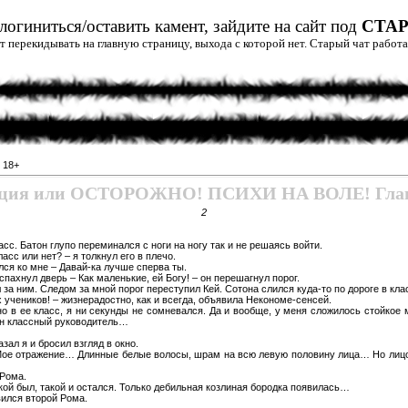
огиниться/оставить камент, зайдите на сайт под
СТА
дет перекидывать на главную страницу, выхода с которой нет. Старый чат рабо
»
18+
ация или ОСТОРОЖНО! ПСИХИ НА ВОЛЕ! Глав
2
сс. Батон глупо переминался с ноги на ногу так и не решаясь войти.
ласс или нет? – я толкнул его в плечо.
лся ко мне – Давай-ка лучше сперва ты.
спахнул дверь – Как маленькие, ей Богу! – он перешагнул порог.
за ним. Следом за мной порог переступил Кей. Сотона слился куда-то по дороге в кла
 учеников! – жизнерадостно, как и всегда, объявила Некономе-сенсей.
о в ее класс, я ни секунды не сомневался. Да и вообще, у меня сложилось стойкое 
дин классный руководитель…
зал я и бросил взгляд в окно.
 Мое отражение… Длинные белые волосы, шрам на всю левую половину лица… Но лицо
 Рома.
кой был, такой и остался. Только дебильная козлиная бородка появилась…
вился второй Рома.