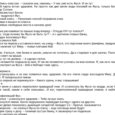
сь классом. – сказала она, наконец – У нас уже есть Фуся. И он тут.
й парты встал здоровяк. Ну просто как две капли воды похожий на Фуса, только б
ду Сотона.
рисвистнул Батон.
 – выдохнул Фус.
 свой класс. – Некономе-сенсей поправила очки.
ами и вышел из класса.
 любые свободные места и начнем урок!
Рома расхаживал по крыше взад-вперед – Откуда ОН тут взялся?
ire, тогда почему бы Фусе не быть тут? – я с щелчком открыл банку.
дцах воскликнул Фус.
есовался Кей.
ся на перила и уставился вниз, на улицу – Фуся, это персонаж моего фанфика, приду
 наличие тут Мику. – пожал плечами Кей.
. Учиться, тем более в школе, ужасно не хотелось. Да и староват я для школы. Посе
 совет на крыше.
ть тут не должно. – я сделал глоток.
 незаметно подошла ко мне. И так же незаметно уселась на мои колени. Я, как ни в че
осмотрел на Фуса – Кей и Кейтаро тоже здесь.
зберемся…
пахнулась и из нее появился наш здоровяк. На его плече гордо восседала Мику. Д
у. Я поперхнулся пивом.
рез перила не перекинулся – Какого хрена, я вас спрашиваю!
 я.
т меня и самого переполнял праведный гнев. И схлопотать бы Фусе по морде, если б
е такой, каким я себя описывал…И вот, переполненный праведным гневом, я наблю
 офигевший Фус.
ратец! – усмехнулся здоровяк – Тебе лучше знать.
хнулся пивом. Батон недоуменно переводил взгляд с одного на другого.
 – из двери показалась дымящая сигаретой «морда» Со – Братья, оказывается.
отморозок – он хлопнул Фуса по плечу – еще похлещи меня будет.
ем сразу к делу. – скомкав пустую банку, я зашвырнул ее подальше.
о смотрел на облака.