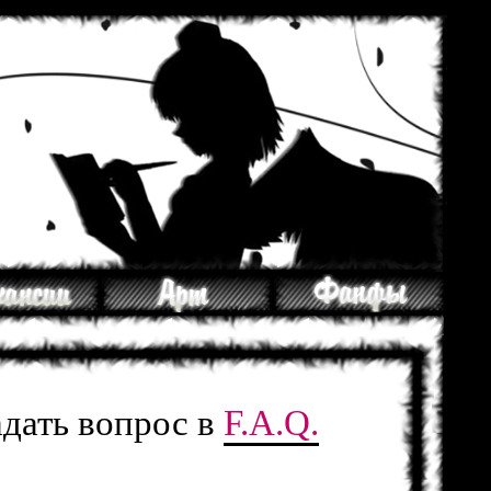
адать вопрос в
F.A.Q.