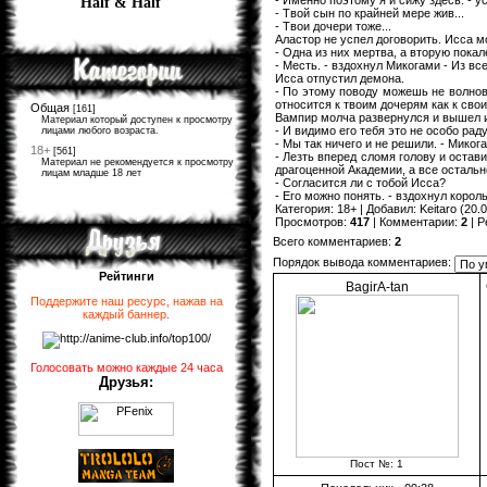
Half & Half
- Твой сын по крайней мере жив...
- Твои дочери тоже...
Аластор не успел договорить. Исса мо
- Одна из них мертва, а вторую покал
- Месть. - вздохнул Микогами - Из вс
Исса отпустил демона.
- По этому поводу можешь не волнова
относится к твоим дочерям как к сво
Общая
[161]
Вампир молча развернулся и вышел 
Материал который доступен к просмотру
- И видимо его тебя это не особо раду
лицами любого возраста.
- Мы так ничего и не решили. - Миког
18+
[561]
- Лезть вперед сломя голову и остав
Материал не рекомендуется к просмотру
драгоценной Академии, а все остальн
лицам младше 18 лет
- Согласится ли с тобой Исса?
- Его можно понять. - вздохнул коро
Категория
:
18+
|
Добавил
:
Keitaro
(20.0
Просмотров
:
417
|
Комментарии
:
2
|
Р
Всего комментариев
:
2
Порядок вывода комментариев:
Рейтинги
BagirA-tan
Поддержите наш ресурс, нажав на
каждый баннер
.
Голосовать можно каждые 24 часа
Друзья:
Пост №: 1