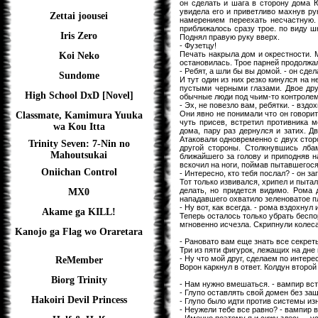
он сделать и шага в сторону дома Ю
увидела его и приветливо махнув ру
Zettai joousei
намерением переехать несчастную.
приближалось сразу трое. по виду шк
Iris Zero
Поднял правую руку вверх.
- Фузетцу!
Печать накрыла дом и окрестности. М
Koi Neko
остановилась. Трое парней продолжа
- Ребят, а шли бы вы домой. - он сдел
Sundome
И тут один из них резко кинулся на 
пустыми черными глазами. Двое дру
High School DxD [Novel]
обычные люди под чьим-то контролем
- Эх, не повезло вам, ребятки. - взд
Они явно не понимали что он говорит
Classmate, Kamimura Yuuka
чуть присев, встретил противника
wa Kou Itta
дома, пару раз дернулся и затих. Д
Атаковали одновременно с двух сторо
Trinity Seven: 7-Nin no
другой стороны. Столкнувшись лба
Mahoutsukai
ближайшего за голову и приподняв н
вскочил на ноги, поймав пытавшегося 
Oniichan Control
- Интересно, кто тебя послал? - он за
Тот только извивался, хрипел и пытал
делать, но придется видимо. Рома 
MX0
нападавшего охватило зеленоватое пл
- Ну вот, как всегда. - рома вздохнул
Akame ga KILL!
Теперь осталось только убрать беспо
мгновенно исчезла. Скрипнули колеса
Kanojo ga Flag wo Oraretara
- Рановато вам еще знать все секрет
Три из пяти фигурок, лежащих на дне
- Ну что мой друг, сделаем по интере
ReMember
Ворон каркнул в ответ. Колдун второ
Biorg Trinity
- Нам нужно вмешаться. - вампир вст
- Глупо оставлять свой домен без за
Hakoiri Devil Princess
- Глупо было идти против системы из
- Неужели тебе все равно? - вампир 
- Именно поэтому я и сижу здесь. - 