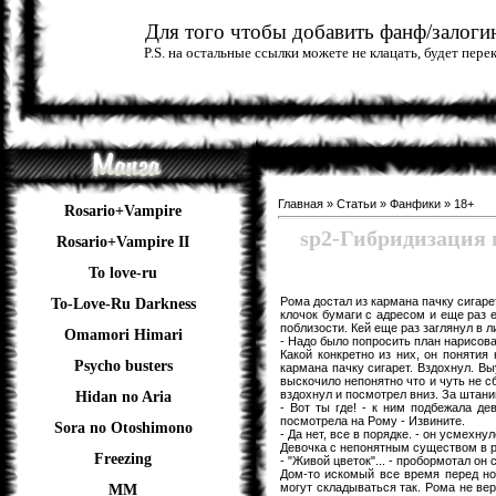
Для того чтобы добавить фанф/залогин
P.S. на остальные ссылки можете не клацать, будет пер
Главная
»
Статьи
»
Фанфики
»
18+
Rosario+Vampire
sp2-Гибридизаци
Rosario+Vampire II
To love-ru
Рома достал из кармана пачку сигаре
To-Love-Ru Darkness
клочок бумаги с адресом и еще раз 
поблизости. Кей еще раз заглянул в л
Omamori Himari
- Надо было попросить план нарисоват
Какой конкретно из них, он понятия
Psycho busters
кармана пачку сигарет. Вздохнул. Вы
выскочило непонятно что и чуть не сб
вздохнул и посмотрел вниз. За штани
Hidan no Aria
- Вот ты где! - к ним подбежала де
посмотрела на Рому - Извините.
Sora no Otoshimono
- Да нет, все в порядке. - он усмехнул
Девочка с непонятным существом в р
Freezing
- "Живой цветок"... - пробормотал он 
Дом-то искомый все время перед нос
могут складываться так. Рома не вер
ММ