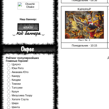
Понедельник - 09:38
KaHoHuP
Наш баннер:
Пост №: 2
Понедельник - 10:15
Д
Рейтинг популярнейших
Главных Героев!
Цукунэ
Юки Рито
Амакава Юто
Какеру
Кинджи
Томоки
Татсуми
Казуя
Мизуcима Тоору
Хатате Соута
Широ
Шинта