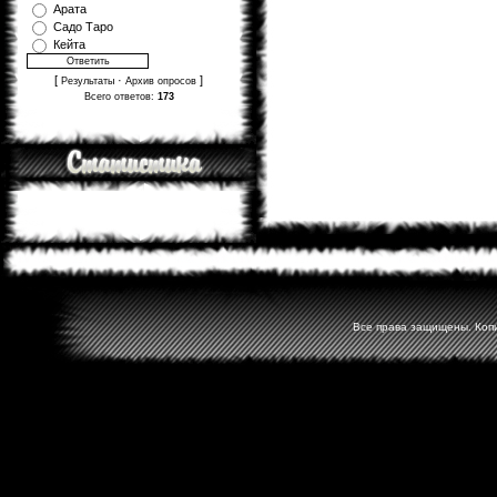
Арата
Садо Таро
Кейта
[
·
]
Результаты
Архив опросов
Всего ответов:
173
Все права защищены. Копир