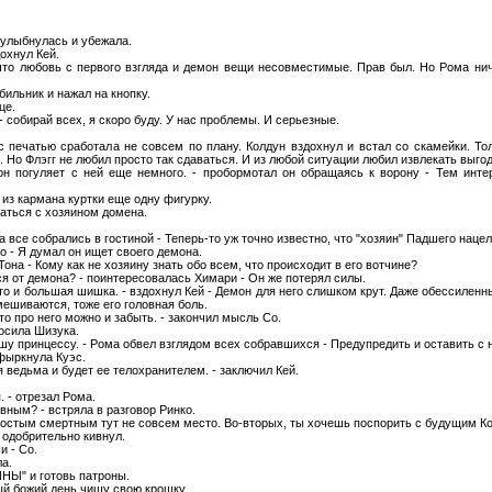
 улыбнулась и убежала.
дохнул Кей.
что любовь с первого взгляда и демон вещи несовместимые. Прав был. Но Рома нич
обильник и нажал на кнопку.
це.
- собирай всех, я скоро буду. У нас проблемы. И серьезные.
с печатью сработала не совсем по плану. Колдун вздохнул и встал со скамейки. Т
 Но Флэгг не любил просто так сдаваться. И из любой ситуации любил извлекать выгод
н погуляет с ней еще немного. - пробормотал он обращаясь к ворону - Тем интер
 из кармана куртки еще одну фигурку.
аться с хозяином домена.
гда все собрались в гостиной - Теперь-то уж точно известно, что "хозяин" Падшего нац
о - Я думал он ищет своего демона.
 Тона - Кому как не хозяину знать обо всем, что происходит в его вотчине?
ся от демона? - поинтересовалась Химари - Он же потерял силы.
то и большая шишка. - вздохнул Кей - Демон для него слишком крут. Даже обессиленны
мешиваются, тоже его головная боль.
 то про него можно и забыть. - закончил мысль Со.
росила Шизука.
у принцессу. - Рома обвел взглядом всех собравшихся - Предупредить и оставить с н
 фыркнула Куэс.
 ведьма и будет ее телохранителем. - заключил Кей.
 - отрезал Рома.
авным? - встряла в разговор Ринко.
 простым смертным тут не совсем место. Во-вторых, ты хочешь поспорить с будущим 
одобрительно кивнул.
и - Со.
ла.
НЫ" и готовь патроны.
й божий день чищу свою крошку.