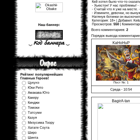
Кей хотел было что-то сказать
- Хьюстон! У нас проблемы! -
- Считай что я уже на месте.
- Извините, девочки, но выну
Натянув ботинки он выскочил 
Категория
:
18+
|
Добавил
:
Keit
Просмотров
:
550
|
Комментар
Наш баннер:
Всего комментариев
:
2
Порядок вывода комментарие
KaHoHuP
Рейтинг популярнейших
Главных Героев!
Пост №: 1
Цукунэ
Юки Рито
Среда - 10:54
Амакава Юто
Какеру
BagirA-tan
Кинджи
Томоки
Татсуми
Казуя
Мизуcима Тоору
Хатате Соута
Широ
Шинта