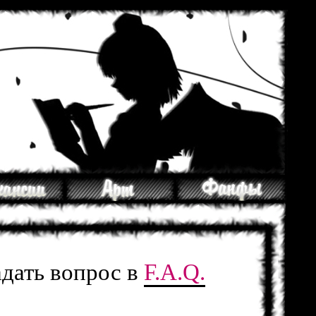
адать вопрос в
F.A.Q.