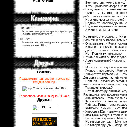
Half & Half
- Все простыни уже в масле. -
- Юто. - рома посмотрел на п
- Не думаю, что кто-то захоч
- Лучше тут сидите. - вздох
работенку чужими руками, так
- Ну а мне чем заниматься? -
- Поднимать боевой дух нашег
- Ну, всем нарезал. - усмехн
Общая
[161]
- А у меня дела на вечер.
Материал который доступен к просмотру
лицами любого возраста.
Не стоило этого делать. Ни 
18+
[561]
Возможно он был слишком мол
Материал не рекомендуется к просмотру
- Опаздывает... - Рома посмо
лицам младше 18 лет
- Извини. - к нему подбежала
- Да нет, только что сам подо
- Нет. Пошли тут недалеко.
Пожав плечами он последовал
- А это нормально? - спросил 
- Что?
- Мы совсем недавно познако
- Глупости не говори. - Мио у
Рейтинги
- Значит это нормально. - Ро
Девушка хихикнула. Кей хотел
Поддержите наш ресурс, нажав на
- Пришли. - объявила девушка
каждый баннер
.
пожав плечами Рома проследо
- Ты здесь живешь?
- Нет, я квартиру снимаю. А т
Разувшись, он прошел в комна
Голосовать можно каждые 24 часа
- Знакомьтесь. - Мио взяла с 
Друзья:
- Куроно Кей. - кашлянув в к
- Тайнака Ритцу! - жизнерадо
- Котобуки Тсумуги. - чуть п
- Хиросава Юи. - кивнула дев
Рома тоже кивнул. Странно, но
- Вот и наша скромная Мио на
- Не говори ерунды. - Мио на
- Не говори ерунды. - девушк