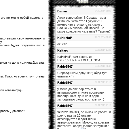
Darian
24.09.2014 21:58
его не мог с собой поделать.
Люди выручайте! В Сердце тьмы
демоном чего стал Цукуне? Я
помню что это както связано с
Болью и ментальной магией. но
какое конкретно название? Термин?
KaHoHuP
28.06.2014 11:00
олько выдал свои намерения и
у.
ок, спс
еснее будет погрузить его в
Keitaro
28.06.2014 10:46
KaHoHuP, там смесь из
EXEC_VIENA. и EXEC_LINCA.
елился на дочь хозяина Домена.
Fable1547
08.03.2014 21:47
С праздником девушки!) айда тут
й. Плюс ко всему, то что ваш
чатиться!))
Fable1547
06.11.2013 10:19
у меня до сих пор стоит, в
ей кого-нибудь.
выпадающем списке последних
посещённых. Да и не я один
заглядываю сюда, ностальгия=)
Fable1547
06.11.2013 10:18
Королем Демонов?
xelarez
Влияет, её никак не убрать и
где-то раз из 10 она не
активируется и даёт шанс
авторизоваться. Можно, на крестик,
поставить свёртывание заглушки?