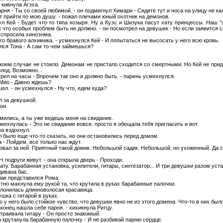
 кивнула Агэха.
арня - Ты со своей любимой. - он подмигнул Химари - Сидите тут и носа на улицу не ка
ет прийти по мою душу. - пожал плечами юный охотник на демонов.
нул Кей - Будет что-то типа козыря. Ну а Куэс и Шизука пасут хату принцессы. Наш "
 что особых проблем быть не должно. - он посмотрел на девушек - Но если заявится са
 спросила хиноэнма.
о бравого алхимика. - усмехнулся Кей - И попытаться не высосать у него всю кровь.
улся Тона - А сам то чем займешься?
в коем случае не стоило. Демонам не пристало сходится со смертными. Но Кей не прид
од. Возможно...
трел на часы - Впрочем так оно и должно быть. - парень усмехнулся.
 Мио - Давно ждешь?
шел. - он усмехнулся - Ну что, едем куда?
 за девушкой.
он.
мились, а ты уже ведешь меня на свидание.
смехнулась - Это не свидание вовсе. просто я обещала тебя пригласить и вот.
ма вздохнул.
 было еще что-то сказать, но они остановились перед домом.
 - Пойдем, все только нас ждут.
вал за ней. Приятный такой домик. Небольшой садик. Небольшой, но ухоженный. Да 
ут подруги живут. - она открыла дверь - Проходи.
ту. Барабанная установка, усилители, гитары, синтезатор... И три девушки разом уст
дивана бас.
улак представился Рома.
стно махнула ему рукой та, что крутила в руках барабанные палочки.
оклонилась длинноволосая красавица.
ушка с гитарой в руках.
 у него было стойкое чувство, что девушки явно не из этого домена. Что-то в них было 
конец нашла себе парня. - хихикнула Ритцу.
страивала гитару - Он просто знакомый.
а крутанула барабанную палочку - И не разбивай парню сердце.