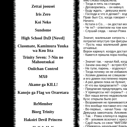
Мио снова покраснела.
- Тогда в пять на станции.
Zettai joousei
- Договорились. - он кивнул.
- Буду ждать. - девушка мило
- Господи и что я делаю? - вз
Iris Zero
Прав был Со, когда говорил 
Ничего.
Koi Neko
- Кстати о Со... - он достал м
- Че те? - ответили на том кон
Sundome
- Слушай сюда. - начал Рома 
Значит, маленькая хитрость 
High School DxD [Novel]
потратил впустую три фигуры.
- Пусть наш маленький демо
Classmate, Kamimura Yuuka
отчаянье.
wa Kou Itta
Ворон каркнул. колдун достал
- Кажется пришла пора пообщ
Trinity Seven: 7-Nin no
- Значит так. - начал Кей, ко
Mahoutsukai
- Зачем она ему? - встрял Ют
- Не тупи, парень. - вздохнул
Oniichan Control
- Тогда почему он не избавил
- Хозяин домена не слишком-
MX0
и его домен постепенно пере
- А раз демон пока не буянит,
Akame ga KILL!
- И что вы предлагаете? - сп
- Предлагаю предупредить наш
- У принцессы нет охраны? -
Kanojo ga Flag wo Oraretara
- Вот наша вечно недовольная
Куэс открыла было рот.
- Возражения не принимаются.
ReMember
- Кто вообще поставил его гл
- Во-первых, - начал Тона -
Biorg Trinity
Девушка замолчала. Алхимик 
- Так. - Рома хлопнул в ладош
- Я! - алхимик вскочил с крес
Hakoiri Devil Princess
- Сдуй пыль со свое "ФИГОВИ
- Обижаешь начальник! Кажды