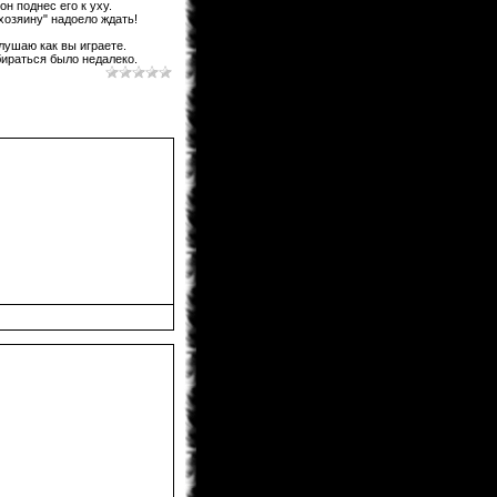
Предлагаю после перевода на
н поднес его к уху.
Ридманге добавить ее под именем
хозяину" надоело ждать!
60.5 Темная Сторона Луны,чтобы в
будущем читатели не
лушаю как вы играете.
запутывались!
бираться было недалеко.
KaHoHuP
04.02.2013 00:53
поздравляем WooT'a с
Keitaro
03.02.2013 21:30
Я жив, значит и раздел фанфов
медленно дышит. Идей у меня
хватает. Так что писать буду долго.
BagirA-tan
03.02.2013 21:16
уууууууу!!!!!
monix-sama
03.02.2013 20:52
Надеюсь до лета будет. Верстка
идет, но медленно.
BagirA-tan
03.02.2013 20:35
а когда ожидать новый выпуск
журнала?
monix-sama
03.02.2013 18:58
Мангаки еще болеют. На новый год
писали у себя в твитере что почти
выздоровели, но за "Ирис зеро" еще
не взялись... и не жать до апреля
как минимум.