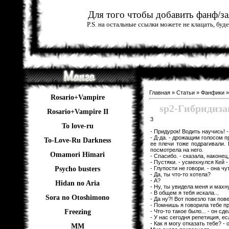
Для того чтобы добавить фанф/зал
P.S. на остальные ссылки можете не клацать, бу
Главная
»
Статьи
»
Фанфики
Rosario+Vampire
sp2-Гибридиз
Rosario+Vampire II
3
To love-ru
- Придурок! Водить научись! 
- Д-да. - дрожащим голосом п
To-Love-Ru Darkness
ее плечи тоже подрагивали.
посмотрела на него.
Omamori Himari
- Спасибо. - сказала, наконец,
- Пустяки. - усмехнулся Кей 
- Глупости не говори. - она ч
Psycho busters
- Да, ты что-то хотела?
- А?
Hidan no Aria
- Ну, ты увидела меня и махну
- В общем я тебя искала...
Sora no Otoshimono
- Да ну?! Вот повезло так пов
- Помнишь я говорила тебе пр
- Что-то такое было... - он с
Freezing
- У нас сегодня репетиция, е
- Как я могу отказать тебе? -
ММ