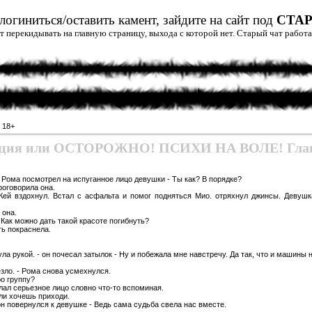
огиниться/оставить камент, зайдите на сайт под
СТА
дет перекидывать на главную страницу, выхода с которой нет. Старый чат рабо
»
18+
ация или ОСТОРОЖНО! ПСИХИ НА ВОЛЕ! Глав
- Рома посмотрел на испуганное лицо девушки - Ты как? В порядке?
роговорила она.
 Кей вздохнул. Встал с асфальта и помог подняться Мио. отряхнул джинсы. Девушк
 она.
- Как можно дать такой красоте погибнуть?
уть покраснела.
ла рукой. - он почесал затылок - Ну и побежала мне навстречу. Да так, что и машины н
езло. - Рома снова усмехнулся.
о группу?
делал серьезное лицо словно что-то вспоминая.
сли хочешь приходи.
 он повернулся к девушке - Ведь сама судьба свела нас вместе.