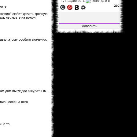
Тут, радио есть
да и в
фф...
200
жите.
xelarez
06.11.2013 02:22
хозяин" любит делать грязную
м, не лезьте на рожон.
Fable1547
, заглушка на
авторизацию не влияет, так что
можно за авторизацию не
переживать. а остальное закрыто,
ибо много там битого, да и вся
инфа итак на основном сайте.
авал этому особого значения.
Fable1547
25.10.2013 21:41
Воу воу воу, я смог зайти, несмотря
на то, что загулшка, во все стороны
заглушка!.. Мож её ослабить?
xelarez
29.04.2013 05:27
Matador
, это хорошо...
Matador
28.04.2013 15:22
Не буду говорить за всех, но в
принципе мне всё нормально.
сам дом выглядел аккуратным.
xelarez
26.04.2013 08:57
авившееся на него.
товарищи читатели фанфов,
скажите, пожалуйста, с навигацией
по сайту и фанфам справляетесь
хорошо или что-то уж точно надо
менять?
Al1sh
04.02.2013 01:15
не то...
Новая Глава Розарио+Вампир
вышла....Уже как 4 Дня.Кстати