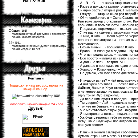
Half & Half
- А…Э… О… - очкарик открывал и зак
- Разве я похож на какого-то мелкого
Очкарик застыл открыв рот. Я мелько
- Откуда… - открыл было рот второй 
- О! – перебил его я – Сына Сатаны в
Рин тоже замер с открытым ртом. Как
свои силы и возможности. Спасибо Ф
- Предлагаю перемирие. – сказал нак
Общая
[161]
- Я не иду на сделки с демонами. – ре
Материал который доступен к просмотру
- Юкио, Юкио… - меня окутало черно
лицами любого возраста.
серьезно посмотрел на него алыми 
18+
[561]
преисподнии.
Материал не рекомендуется к просмотру
- Безымянный… - прошептал Юкио.
лицам младше 18 лет
- Браво! – я хлопнул в ладоши – Ну та
- Что ты предлагаешь. – парень попра
- Все просто. – пламя исчезло, а мо
- А дальше что? – встрял Рин.
- А дальше я преподаю им один очень 
- Хорошо. – Юкио кивнул – Но…
- Не думаю, что мое слово для тебя х
Рейтинги
- И куда он исчез? – Кей недоуменно 
- А вот хрен его знает… - пожал плеч
Поддержите наш ресурс, нажав на
Лайтниг, Ванил и Хоуп стояли в сторо
каждый баннер
.
и не менее загадочно разглядывал Ва
одну точку. Фус вздохнул.
- Да все с ним будет в порядке. – пр
- Ты уверен? – Лайт подошла к нему 
Голосовать можно каждые 24 часа
- Точнее не бывает. – утвердительно к
Друзья:
Тона мечтательно вздохнул. Закурил.
- Я смотрела на него… - подала голо
- Уж будь уверена к тебе он точно ве
Девушка с надеждой посмотрела на н
пахнуло озоном…
- Итак – я окинул взглядом собравши
Думаю, странным могло бы показатьс