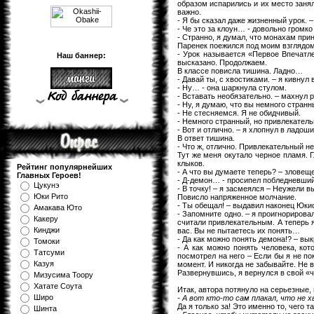
образом испарились и их место заня
важно.
- Я бы сказал даже жизненный урок. 
- Че это за клоун… - довольно громк
- Странно, я думал, что монахам прин
Паренек поежился под моим взглядом
- Урок называется «Первое Впечатл
Наш баннер:
высказано. Продолжаем.
В классе повисла тишина. Ладно…
- Давай ты, с хвостиками. – я кивну
- Ну… - она шаркнула стулом.
- Вставать необязательно. – махнул р
- Ну, я думаю, что вы немного стран
- Не стесняемся. Я не обидчивый.
- Немного странный, но привлекатель
- Вот и отлично. – я хлопнул в ладош
В ответ тишина.
- Что ж, отлично. Привлекательный 
Тут же меня окутало черное пламя. 
клыков.
Рейтинг популярнейших
- А что вы думаете теперь? – зловеще
Главных Героев!
- Д-демон… - просипел побледневший
Цукунэ
- В точку! – я засмеялся – Неужели 
Юки Рито
Повисло напряженное молчание.
- Ты обещал! – выдавил наконец Юки
Амакава Юто
- Запомните одно. – я проигнорирова
Какеру
считали привлекательным. А теперь я
Кинджи
вас. Вы не пытаетесь их понять…
- Да как можно понять демона!? – вы
Томоки
- А как можно понять человека, кот
Татсуми
посмотрел на него – Если бы я не п
Казуя
момент. И никогда не забывайте. Не в
Развернувшись, я вернулся в свой «ч
Мизуcима Тоору
Хатате Соута
Итак, автора потянуло на серьезные
Широ
- А вот кто-то сам плакал, что не 
Да я только за! Это именно то, чего т
Шинта