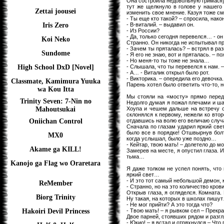
Она состроила недовольную гримаску
тут же щелкнуло в голове у нашего 
Zettai joousei
изменить свое мнение. Казуя тоже см
- Ты еще кто такой? – спросила, нако
- В-виталий. – выдавил он.
Iris Zero
- Из России?
- Да, только сегодня перевелся… - он
Koi Neko
Странно. Он никогда не испытывал пр
- Зачем ты пряталась? – встрял в раз
Sundome
- Я его не знаю, вот и пряталась. – п
- Но меня-то ты тоже не знала…
- Слышала, что ты перевелся к нам. –
High School DxD [Novel]
- А… - Виталик открыл было рот.
- Викторика. – опередила его девочка.
Classmate, Kamimura Yuuka
Парень хотел было ответить что-то, 
wa Kou Itta
Мы стояли на «мосту» прямо перед
Trinity Seven: 7-Nin no
Недолго думая я пожал плечами и ша
Хоупа и чешем дальше на встречу 
Mahoutsukai
склонялся к первому, нежели ко втор
отдавшись на волю его величаю случ
Oniichan Control
Сначала по глазам ударил яркий свет
было все в порядке! Отшвырнув болт
MX0
когда услышал, было уже поздно…
- Кейтар, твою мать! – долетело до м
Akame ga KILL!
Замерев на месте, я опустил глаза. 
тьма…
Kanojo ga Flag wo Oraretara
Я даже толком не успел понять, что
яркий свет…
- И это тот самый небольшой демон, 
ReMember
- Странно, но на это количество кро
Открыв глаза, я огляделся. Комната.
Biorg Trinity
Ну такая, на которых в школах пиш
- Не мог прийти? А это тогда что?
- Твою мать! – я рывком сел – Прекра
Hakoiri Devil Princess
Двое парней, стоявших рядом и разг
- Юкио! – я встал и отряхнулся – Чт