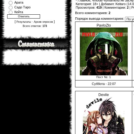
- Главное, чтобы читатели не засн
Арата
Категория
:
18+
|
Добавил
:
Keitaro
(14.0
Садо Таро
Просмотров
:
419
|
Комментарии
:
2
|
Р
Кейта
Всего комментариев
:
2
Порядок вывода комментариев:
[
·
]
Результаты
Архив опросов
PavloZlo
Всего ответов:
173
Пост №: 1
Суббота - 22:07
Devile