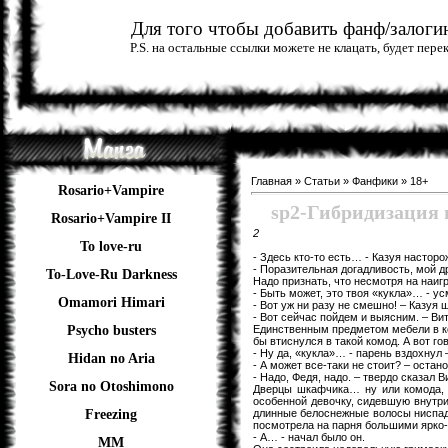
Для того чтобы добавить фанф/залогин
P.S. на остальные ссылки можете не клацать, будет пер
Главная
»
Статьи
»
Фанфики
»
18+
Rosario+Vampire
sp2-Гибридизаци
Rosario+Vampire II
2
To love-ru
- Здесь кто-то есть… - Казуя настор
- Поразительная догадливость, мой д
To-Love-Ru Darkness
Надо признать, что несмотря на наиг
- Быть может, это твоя «кукла»… - ус
Omamori Himari
- Вот уж ни разу не смешно! – Казуя 
- Вот сейчас пойдем и выясним. – Ви
Единственным предметом мебели в ко
Psycho busters
бы втиснулся в такой комод. А вот г
- Ну да, «кукла»… - парень вздохнул –
Hidan no Aria
- А может все-таки не стоит? – остано
- Надо, Федя, надо. – твердо сказал В
Sora no Otoshimono
Дверцы шкафчика… ну или комода, 
особенной девочку, сидевшую внутри
длинные белоснежные волосы ниспада
Freezing
посмотрела на парня большими ярко-г
- А… - начал было он.
ММ