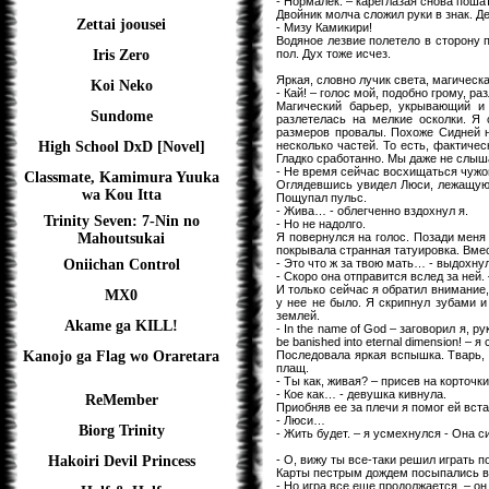
- Нормалек. – кареглазая снова пош
Двойник молча сложил руки в знак. Д
Zettai joousei
- Мизу Камикири!
Водяное лезвие полетело в сторону п
пол. Дух тоже исчез.
Iris Zero
Яркая, словно лучик света, магическа
Koi Neko
- Кай! – голос мой, подобно грому, ра
Магический барьер, укрывающий и
Sundome
разлетелась на мелкие осколки. Я 
размеров провалы. Похоже Сидней н
несколько частей. То есть, фактиче
High School DxD [Novel]
Гладко сработанно. Мы даже не слыша
- Не время сейчас восхищаться чужо
Classmate, Kamimura Yuuka
Оглядевшись увидел Люси, лежащую н
wa Kou Itta
Пощупал пульс.
- Жива… - облегченно вздохнул я.
Trinity Seven: 7-Nin no
- Но не надолго.
Я повернулся на голос. Позади меня 
Mahoutsukai
покрывала странная татуировка. Вмес
- Это что ж за твою мать… - выдохнул
Oniichan Control
- Скоро она отправится вслед за ней.
И только сейчас я обратил внимание
MX0
у нее не было. Я скрипнул зубами и
землей.
Akame ga KILL!
- In the name of God – заговорил я, р
be banished into eternal dimension! – 
Последовала яркая вспышка. Тварь, 
Kanojo ga Flag wo Oraretara
плащ.
- Ты как, живая? – присев на корточк
- Кое как… - девушка кивнула.
ReMember
Приобняв ее за плечи я помог ей вста
- Люси…
Biorg Trinity
- Жить будет. – я усмехнулся - Она с
- О, вижу ты все-таки решил играть 
Hakoiri Devil Princess
Карты пестрым дождем посыпались в р
- Но игра все еще продолжается. – 