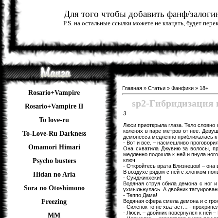
Для того чтобы добавить фанф/залогин
P.S. на остальные ссылки можете не клацать, будет пер
Главная
»
Статьи
»
Фанфики
»
18+
Rosario+Vampire
sp2-Гибридизаци
Rosario+Vampire II
3
To love-ru
Люси приоткрыла глаза. Тело словно
коленях в паре метров от нее. Девуш
To-Love-Ru Darkness
демонесса медленно приближалась к 
- Вот и все. – насмешливо проговори
Omamori Himari
Она схватила Джувию за волосы, пр
медленно подошла к ней и пнула ного
ключ.
Psycho busters
- Откройтесь врата Близнецов! – она
В воздухе рядом с ней с хлопком по
Hidan no Aria
- Суиджинхеки!
Водяная струя сбила демона с ног и
Sora no Otoshimono
ухмыльнулась. А двойник татуирован
- Теппо Дама!
Водяная сфера смела демона и с грох
Freezing
- Силенок то не хватает… - прохрипел
- Люси. – двойник повернулся к ней 
ММ