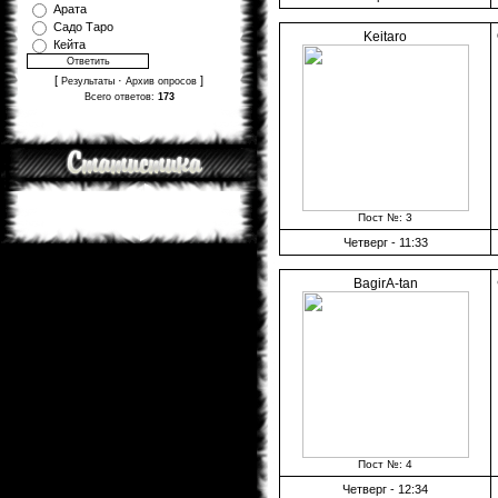
Арата
Садо Таро
Keitaro
Кейта
[
·
]
Результаты
Архив опросов
Всего ответов:
173
Пост №: 3
Четверг - 11:33
BagirA-tan
Пост №: 4
Четверг - 12:34