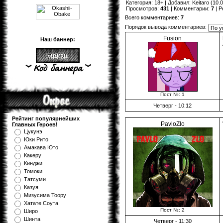
Категория
:
18+
|
Добавил
:
Keitaro
(10.0
Просмотров
:
431
|
Комментарии
:
7
|
Р
Всего комментариев
:
7
Порядок вывода комментариев:
Fusion
Наш баннер:
Пост №: 1
Четверг - 10:12
Рейтинг популярнейших
PavloZlo
Главных Героев!
Цукунэ
Юки Рито
Амакава Юто
Какеру
Кинджи
Томоки
Татсуми
Казуя
Мизуcима Тоору
Хатате Соута
Пост №: 2
Широ
Шинта
Четверг - 11:30