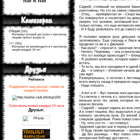
Half & Half
Сидней, стоявший на вершине башни
уничтожены. Но это не самое главное
- Отец… - пробормотал он – Скоро м
Он повернулся и посмотрел на деву
уверен, что человек, затеявший все 
только потому, что еще интересен ем
- И я буду развлекать его до самого
Общая
[161]
Материал который доступен к просмотру
Я положил правую руку девушке на
лицами любого возраста.
затягивались. Еще секунда и Люси м
18+
[561]
проделал то же и с Джувией.
Материал не рекомендуется к просмотру
- Как рука? – спросил я, закончив леч
лицам младше 18 лет
- Ничего. Переживу. – она усмехнула
- Что тут вообще происходит? – блон
- Я развеял иллюзию, которую навел 
встать.
- То есть, мы все находимся в одной
- Да. – я кивнул – Иллюзия начала 
уже ждет.
Развернувшись, я потопал к лестниц
Рейтинги
всего минуту назад я прекрасно ощу
- Надо спешить…
Поддержите наш ресурс, нажав на
каждый баннер
.
- А вот и я! – Фус пинком ноги распах
Та слетела с петель и с грохотом р
меньше всех тех залов, которые он 
ужасно бесила.
Голосовать можно каждые 24 часа
- Сидней! – заорал парень во всю гл
Друзья:
А в ответ тишина. Фус выругался и у
комнату заглянула луна. Ее мягкий 
слишком здоровым. Рома пожал плеча
- Ну, хоть кто-то. – он сплюнул.
Здоровяк сделал шаг в перед и вышел
- Я буду твоим противником. – пробас
- Да без разницы. – Фус повел пле
интересное Кейтару достается…