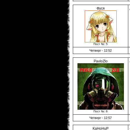
Фуся
Пост №: 5
Четверг - 12:52
PavloZlo
Пост №: 6
Четверг - 12:57
KaHoHuP